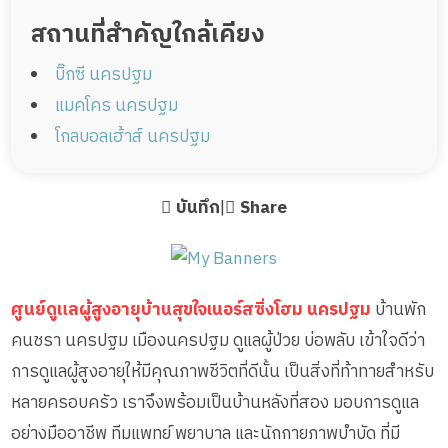
สถานที่สำคัญใกล้เคียง
บิ๊กซี นครปฐม
แมคโคร นครปฐม
โกลบอลเฮ้าส์ นครปฐม
บันทึก
|
Share
ศูนย์ดูแลผู้สูงอายุบ้านสุขใจเนอร์สซิ่งโฮม นครปฐม
บ้านพัก
คนชรา นครปฐม เมืองนครปฐม ดูแลผู้ป่วย บ่อพลับ เข้าใจดีว่า
การดูแลผู้สูงอายุให้มีคุณภาพชีวิตที่ดีนั้น เป็นสิ่งที่ท้าทายสำหรับ
หลายครอบครัว เราจึงพร้อมเป็นบ้านหลังที่สอง มอบการดูแล
อย่างมืออาชีพ ทีมแพทย์ พยาบาล และนักกายภาพบำบัด ที่มี