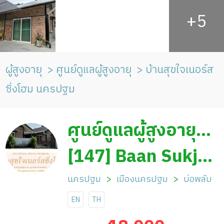
ผู้สูงอายุ
ศูนย์ดูแลผู้สูงอายุ
บ้านสุขใจเนอร์ส
ซิ่งโฮม นครปฐม
ศูนย์ดูแลผู้สูงอายุ
บ้านสุขใจเนอร์สซิ่ง
[147] Baan Sukjai
โฮม นครปฐม
Nursing Home
นครปฐม
เมืองนครปฐม
บ่อพลับ
EN
TH
Nakhon Pathom