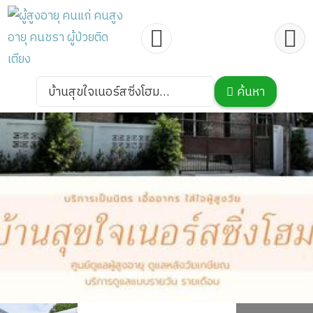
บ้านสุขใจเนอร์สซิ่งโฮม
ค้นหา
นครปฐม