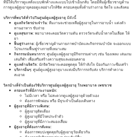
ที่นี่ให้บริการดูแลทั้งแบบพักค้างและแบบไปเช้าเย็นกลับ โดยมีทีมผู้เชี่ยวชาญด้าน
การดูแลผู้สูงอายุคอยดูแลอย่างใกล้ชิด ครอบคลุมทั้งด้านร่างกาย จิตใจ และสังคม
บริการที่พบได้ทั่วไปในศูนย์ดูแลผู้สูงอายุ
มีดังนี้
ดูแลกิจวัตรประจำวัน
: ทีมงานจะช่วยเหลือผู้สูงอายุในการอาบน้ำ แต่งตัว
ทานอาหาร ขับถ่าย
ดูแลสุขภาพ
: พยาบาลจะคอยวัดความดัน ตรวจวัดระดับน้ำตาลในเลือด ให้
ยา
ฟื้นฟูร่างกาย
: ผู้เชี่ยวชาญด้านกายภาพบำบัดและกิจกรรมบำบัด จะออกแบบ
โปรแกรมฟื้นฟูร่างกายที่เหมาะสม
กิจกรรมนันทนาการ
: ศูนย์ดูแลผู้สูงอายุมีกิจกรรมต่างๆ เช่น ร้องเพลง เล่นเกม
เล่นกีฬา เพื่อเสริมสร้างความสุขและผ่อนคลาย
ดูแลด้านจิตใจ
: นักจิตวิทยาจะคอยพูดคุย ให้กำลังใจ ป้องกันภาวะซึมเศร้า
บริการอื่นๆ
: ศูนย์ดูแลผู้สูงอายุบางแห่งมีบริการรถรับส่ง บริการทำความ
สะอาด
ใครบ้างที่จำเป็นต้องใช้บริการศูนย์ดูแลผู้สูงอายุ โรงพยาบาล เพชรเวช
ครอบครัวที่มีภาระงานหนัก:
ไม่มีเวลา หรือ ไม่สะดวกดูแลผู้สูงอายุด้วยตัวเอง
ต้องการพักผ่อน หรือ มีธุระจำเป็นต้องเดินทาง
ผู้สูงอายุที่มีภาวะพิเศษ:
ผู้สูงอายุติดเตียง
ผู้สูงอายุที่มีโรคประจำตัว
ผู้สูงอายุที่มีภาวะสมองเสื่อม
ผู้สูงอายุที่ต้องการสังคม:
ต้องการพบปะพูดคุยกับผู้สูงอายุวัยเดียวกัน