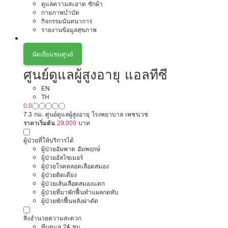
ดูแลความสะอาด ซักผ้า
กายภาพบำบัด
กิจกรรมนันทนาการ
รายงานข้อมูลสุขภาพ
นัดเยี่ยมชมศูนย์
ศูนย์ดูแลผู้สูงอายุ แอลทีซี
EN
TH
0.0
7.3 กม. ศูนย์ดูแลผู้สูงอายุ โรงพยาบาล เพชรเวช
ราคาเริ่มต้น
29,000
บาท
ผู้ป่วยที่ให้บริการได้
ผู้ป่วยอัมพาต อัมพฤกษ์
ผู้ป่วยอัลไซเมอร์
ผู้ป่วยโรคหลอดเลือดสมอง
ผู้ป่วยติดเตียง
ผู้ป่วยเส้นเลือดสมองแตก
ผู้ป่วยที่มาพักฟื้นทำแผลกดทับ
ผู้ป่วยพักฟื้นหลังผ่าตัด
สิ่งอำนวยความสะดวก
ทีมดูแล 24 ชม.