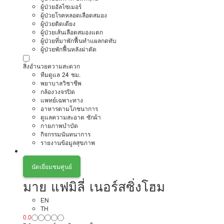
ผู้ป่วยอัลไซเมอร์
ผู้ป่วยโรคหลอดเลือดสมอง
ผู้ป่วยติดเตียง
ผู้ป่วยเส้นเลือดสมองแตก
ผู้ป่วยที่มาพักฟื้นทำแผลกดทับ
ผู้ป่วยพักฟื้นหลังผ่าตัด
สิ่งอำนวยความสะดวก
ทีมดูแล 24 ชม.
พยาบาลวิชาชีพ
กล้องวงจรปิด
แพทย์เฉพาะทาง
อาหารตามโภชนาการ
ดูแลความสะอาด ซักผ้า
กายภาพบำบัด
กิจกรรมนันทนาการ
รายงานข้อมูลสุขภาพ
นัดเยี่ยมชมศูนย์
มาย แฟมิลี่ เนอร์สซิ่งโฮม
EN
TH
0.0