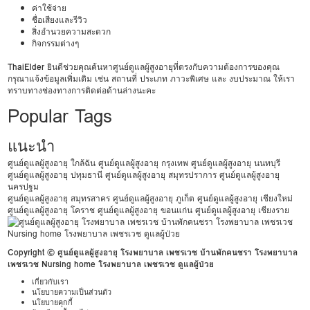
ค่าใช้จ่าย
ชื่อเสียงและรีวิว
สิ่งอำนวยความสะดวก
กิจกรรมต่างๆ
ThaiElder
ยินดีช่วยคุณค้นหาศูนย์ดูแลผู้สูงอายุที่ตรงกับความต้องการของคุณ
กรุณาแจ้งข้อมูลเพิ่มเติม เช่น สถานที่ ประเภท ภาวะพิเศษ และ งบประมาณ ให้เรา
ทราบทางช่องทางการติดต่อด้านล่างนะคะ
Popular Tags
แนะนำ
ศูนย์ดูแลผู้สูงอายุ ใกล้ฉัน
ศูนย์ดูแลผู้สูงอายุ กรุงเทพ
ศูนย์ดูแลผู้สูงอายุ นนทบุรี
ศูนย์ดูแลผู้สูงอายุ ปทุมธานี
ศูนย์ดูแลผู้สูงอายุ สมุทรปราการ
ศูนย์ดูแลผู้สูงอายุ
นครปฐม
ศูนย์ดูแลผู้สูงอายุ สมุทรสาคร
ศูนย์ดูแลผู้สูงอายุ ภูเก็ต
ศูนย์ดูแลผู้สูงอายุ เชียงใหม่
ศูนย์ดูแลผู้สูงอายุ โคราช
ศูนย์ดูแลผู้สูงอายุ ขอนแก่น
ศูนย์ดูแลผู้สูงอายุ เชียงราย
Copyright © ศูนย์ดูแลผู้สูงอายุ โรงพยาบาล เพชรเวช บ้านพักคนชรา โรงพยาบาล
เพชรเวช Nursing home โรงพยาบาล เพชรเวช ดูแลผู้ป่วย
เกี่ยวกับเรา
นโยบายความเป็นส่วนตัว
นโยบายคุกกี้