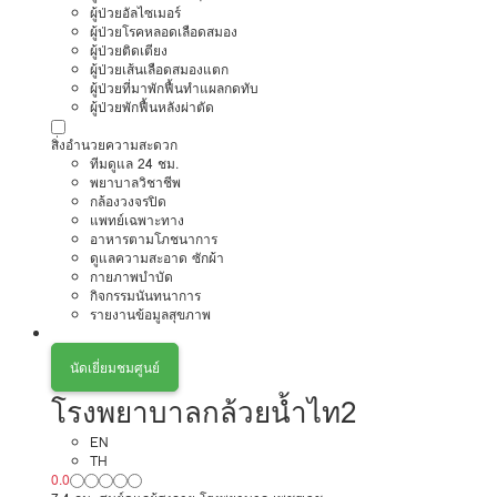
ผู้ป่วยอัลไซเมอร์
ผู้ป่วยโรคหลอดเลือดสมอง
ผู้ป่วยติดเตียง
ผู้ป่วยเส้นเลือดสมองแตก
ผู้ป่วยที่มาพักฟื้นทำแผลกดทับ
ผู้ป่วยพักฟื้นหลังผ่าตัด
สิ่งอำนวยความสะดวก
ทีมดูแล 24 ชม.
พยาบาลวิชาชีพ
กล้องวงจรปิด
แพทย์เฉพาะทาง
อาหารตามโภชนาการ
ดูแลความสะอาด ซักผ้า
กายภาพบำบัด
กิจกรรมนันทนาการ
รายงานข้อมูลสุขภาพ
นัดเยี่ยมชมศูนย์
โรงพยาบาลกล้วยน้ำไท2
EN
TH
0.0