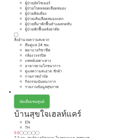
ผู้ป่วยอัลไซเมอร์
ผู้ป่วยโรคหลอดเลือดสมอง
ผู้ป่วยติดเตียง
ผู้ป่วยเส้นเลือดสมองแตก
ผู้ป่วยที่มาพักฟื้นทำแผลกดทับ
ผู้ป่วยพักฟื้นหลังผ่าตัด
สิ่งอำนวยความสะดวก
ทีมดูแล 24 ชม.
พยาบาลวิชาชีพ
กล้องวงจรปิด
แพทย์เฉพาะทาง
อาหารตามโภชนาการ
ดูแลความสะอาด ซักผ้า
กายภาพบำบัด
กิจกรรมนันทนาการ
รายงานข้อมูลสุขภาพ
นัดเยี่ยมชมศูนย์
บ้านสุขใจเฮลท์แคร์
EN
TH
0.0
7.2 กม. ศูนย์ดูแลผู้สูงอายุ โรงพยาบาล เพชรเวช