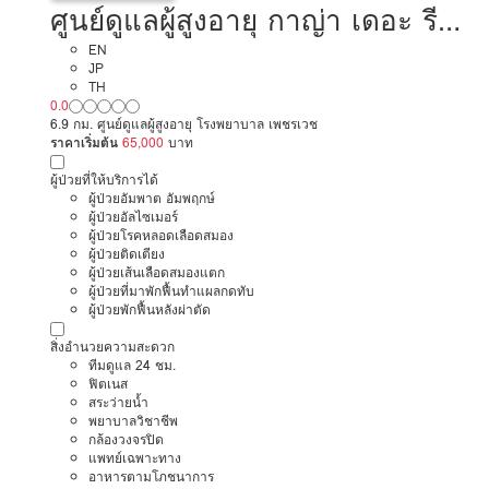
ศูนย์ดูแลผู้สูงอายุ กาญ่า เดอะ รี
ทรีท เรสซิเดนซ์
EN
JP
TH
0.0
6.9 กม. ศูนย์ดูแลผู้สูงอายุ โรงพยาบาล เพชรเวช
ราคาเริ่มต้น
65,000
บาท
ผู้ป่วยที่ให้บริการได้
ผู้ป่วยอัมพาต อัมพฤกษ์
ผู้ป่วยอัลไซเมอร์
ผู้ป่วยโรคหลอดเลือดสมอง
ผู้ป่วยติดเตียง
ผู้ป่วยเส้นเลือดสมองแตก
ผู้ป่วยที่มาพักฟื้นทำแผลกดทับ
ผู้ป่วยพักฟื้นหลังผ่าตัด
สิ่งอำนวยความสะดวก
ทีมดูแล 24 ชม.
ฟิตเนส
สระว่ายน้ำ
พยาบาลวิชาชีพ
กล้องวงจรปิด
แพทย์เฉพาะทาง
อาหารตามโภชนาการ