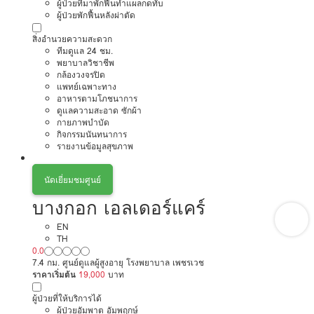
ผู้ป่วยที่มาพักฟื้นทำแผลกดทับ
ผู้ป่วยพักฟื้นหลังผ่าตัด
สิ่งอำนวยความสะดวก
ทีมดูแล 24 ชม.
พยาบาลวิชาชีพ
กล้องวงจรปิด
แพทย์เฉพาะทาง
อาหารตามโภชนาการ
ดูแลความสะอาด ซักผ้า
กายภาพบำบัด
กิจกรรมนันทนาการ
รายงานข้อมูลสุขภาพ
นัดเยี่ยมชมศูนย์
บางกอก เอลเดอร์แคร์
EN
TH
0.0
7.4 กม. ศูนย์ดูแลผู้สูงอายุ โรงพยาบาล เพชรเวช
ราคาเริ่มต้น
19,000
บาท
ผู้ป่วยที่ให้บริการได้
ผู้ป่วยอัมพาต อัมพฤกษ์