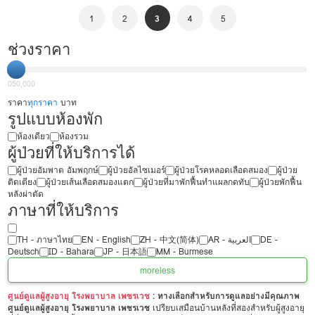
1
2
3
4
5
ช่วงราคา
0
50,000
ราคา
ทุกราคา
บาท
รูปแบบห้องพัก
ห้องเดียว
ห้องรวม
ผู้ป่วยที่ให้บริการได้
ผู้ป่วยอัมพาต อัมพฤกษ์
ผู้ป่วยอัลไซเมอร์
ผู้ป่วยโรคหลอดเลือดสมอง
ผู้ป่วย
ติดเตียง
ผู้ป่วยเส้นเลือดสมองแตก
ผู้ป่วยที่มาพักฟื้นทำแผลกดทับ
ผู้ป่วยพักฟื้น
หลังผ่าตัด
ภาษาที่ให้บริการ
TH - ‏ภาษาไทย
EN - English
ZH - 中文(简体)
‏AR - ‏العربية‏
DE -
Deutsch
ID - Bahara
JP - 日本語
MM - Burmese
more
less
ศูนย์ดูแลผู้สูงอายุ โรงพยาบาล เพชรเวช
: ทางเลือกสำหรับการดูแลอย่างมีคุณภาพ
ศูนย์ดูแลผู้สูงอายุ โรงพยาบาล เพชรเวช
เปรียบเสมือนบ้านหลังที่สองสำหรับผู้สูงอายุ