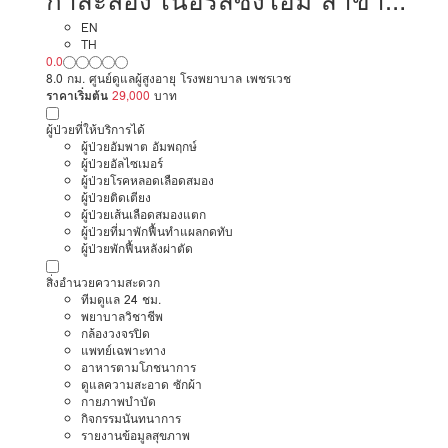
กาสะลอง เนอร์สซิ่งโฮม สาขา
ถนนนราธิวาสราชนครินทร์ ซอย
EN
TH
0.0
10
8.0 กม. ศูนย์ดูแลผู้สูงอายุ โรงพยาบาล เพชรเวช
ราคาเริ่มต้น
29,000
บาท
ผู้ป่วยที่ให้บริการได้
ผู้ป่วยอัมพาต อัมพฤกษ์
ผู้ป่วยอัลไซเมอร์
ผู้ป่วยโรคหลอดเลือดสมอง
ผู้ป่วยติดเตียง
ผู้ป่วยเส้นเลือดสมองแตก
ผู้ป่วยที่มาพักฟื้นทำแผลกดทับ
ผู้ป่วยพักฟื้นหลังผ่าตัด
สิ่งอำนวยความสะดวก
ทีมดูแล 24 ชม.
พยาบาลวิชาชีพ
กล้องวงจรปิด
แพทย์เฉพาะทาง
อาหารตามโภชนาการ
ดูแลความสะอาด ซักผ้า
กายภาพบำบัด
กิจกรรมนันทนาการ
รายงานข้อมูลสุขภาพ