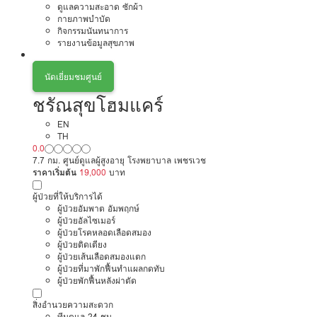
ดูแลความสะอาด ซักผ้า
กายภาพบำบัด
กิจกรรมนันทนาการ
รายงานข้อมูลสุขภาพ
นัดเยี่ยมชมศูนย์
ชรัณสุขโฮมแคร์
EN
TH
0.0
7.7 กม. ศูนย์ดูแลผู้สูงอายุ โรงพยาบาล เพชรเวช
ราคาเริ่มต้น
19,000
บาท
ผู้ป่วยที่ให้บริการได้
ผู้ป่วยอัมพาต อัมพฤกษ์
ผู้ป่วยอัลไซเมอร์
ผู้ป่วยโรคหลอดเลือดสมอง
ผู้ป่วยติดเตียง
ผู้ป่วยเส้นเลือดสมองแตก
ผู้ป่วยที่มาพักฟื้นทำแผลกดทับ
ผู้ป่วยพักฟื้นหลังผ่าตัด
สิ่งอำนวยความสะดวก
ทีมดูแล 24 ชม.