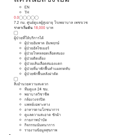
EN
TH
0.0
7.2 กม. ศูนย์ดูแลผู้สูงอายุ โรงพยาบาล เพชรเวช
ราคาเริ่มต้น
18,000
บาท
ผู้ป่วยที่ให้บริการได้
ผู้ป่วยอัมพาต อัมพฤกษ์
ผู้ป่วยอัลไซเมอร์
ผู้ป่วยโรคหลอดเลือดสมอง
ผู้ป่วยติดเตียง
ผู้ป่วยเส้นเลือดสมองแตก
ผู้ป่วยที่มาพักฟื้นทำแผลกดทับ
ผู้ป่วยพักฟื้นหลังผ่าตัด
สิ่งอำนวยความสะดวก
ทีมดูแล 24 ชม.
พยาบาลวิชาชีพ
กล้องวงจรปิด
แพทย์เฉพาะทาง
อาหารตามโภชนาการ
ดูแลความสะอาด ซักผ้า
กายภาพบำบัด
กิจกรรมนันทนาการ
รายงานข้อมูลสุขภาพ