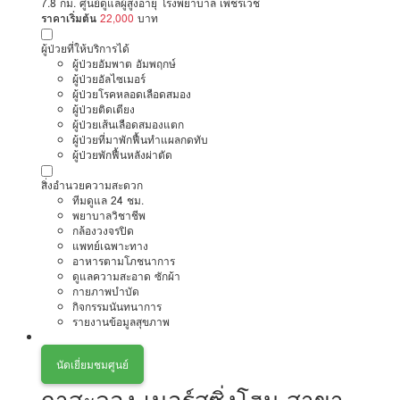
7.8 กม. ศูนย์ดูแลผู้สูงอายุ โรงพยาบาล เพชรเวช
ราคาเริ่มต้น
22,000
บาท
ผู้ป่วยที่ให้บริการได้
ผู้ป่วยอัมพาต อัมพฤกษ์
ผู้ป่วยอัลไซเมอร์
ผู้ป่วยโรคหลอดเลือดสมอง
ผู้ป่วยติดเตียง
ผู้ป่วยเส้นเลือดสมองแตก
ผู้ป่วยที่มาพักฟื้นทำแผลกดทับ
ผู้ป่วยพักฟื้นหลังผ่าตัด
สิ่งอำนวยความสะดวก
ทีมดูแล 24 ชม.
พยาบาลวิชาชีพ
กล้องวงจรปิด
แพทย์เฉพาะทาง
อาหารตามโภชนาการ
ดูแลความสะอาด ซักผ้า
กายภาพบำบัด
กิจกรรมนันทนาการ
รายงานข้อมูลสุขภาพ
นัดเยี่ยมชมศูนย์