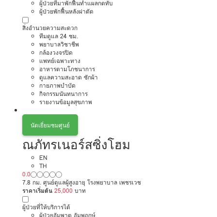
ผู้ป่วยที่มาพักฟื้นทำแผลกดทับ
ผู้ป่วยพักฟื้นหลังผ่าตัด
สิ่งอำนวยความสะดวก
ทีมดูแล 24 ชม.
พยาบาลวิชาชีพ
กล้องวงจรปิด
แพทย์เฉพาะทาง
อาหารตามโภชนาการ
ดูแลความสะอาด ซักผ้า
กายภาพบำบัด
กิจกรรมนันทนาการ
รายงานข้อมูลสุขภาพ
นัดเยี่ยมชมศูนย์
ณภัทรเนอร์สซิ่งโฮม
EN
TH
0.0
7.8 กม. ศูนย์ดูแลผู้สูงอายุ โรงพยาบาล เพชรเวช
ราคาเริ่มต้น
25,000
บาท
ผู้ป่วยที่ให้บริการได้
ผู้ป่วยอัมพาต อัมพฤกษ์