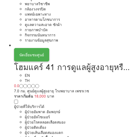
พยาบาลวิชาชีพ
กล้องวงจรปิด
แพทย์เฉพาะทาง
อาหารตามโภชนาการ
ดูแลความสะอาด ซักผ้า
กายภาพบำบัด
กิจกรรมนันทนาการ
รายงานข้อมูลสุขภาพ
นัดเยี่ยมชมศูนย์
โฮมแคร์ 41 การดูแลผู้สูงอายุหรือผู้
มีภาวะพึ่งพิง
EN
TH
0.0
7.0 กม. ศูนย์ดูแลผู้สูงอายุ โรงพยาบาล เพชรเวช
ราคาเริ่มต้น
18,000
บาท
ผู้ป่วยที่ให้บริการได้
ผู้ป่วยอัมพาต อัมพฤกษ์
ผู้ป่วยอัลไซเมอร์
ผู้ป่วยโรคหลอดเลือดสมอง
ผู้ป่วยติดเตียง
ผู้ป่วยเส้นเลือดสมองแตก