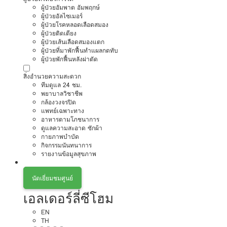
ผู้ป่วยอัมพาต อัมพฤกษ์
ผู้ป่วยอัลไซเมอร์
ผู้ป่วยโรคหลอดเลือดสมอง
ผู้ป่วยติดเตียง
ผู้ป่วยเส้นเลือดสมองแตก
ผู้ป่วยที่มาพักฟื้นทำแผลกดทับ
ผู้ป่วยพักฟื้นหลังผ่าตัด
สิ่งอำนวยความสะดวก
ทีมดูแล 24 ชม.
พยาบาลวิชาชีพ
กล้องวงจรปิด
แพทย์เฉพาะทาง
อาหารตามโภชนาการ
ดูแลความสะอาด ซักผ้า
กายภาพบำบัด
กิจกรรมนันทนาการ
รายงานข้อมูลสุขภาพ
นัดเยี่ยมชมศูนย์
เอลเดอร์ลี่ซีโฮม
EN
TH