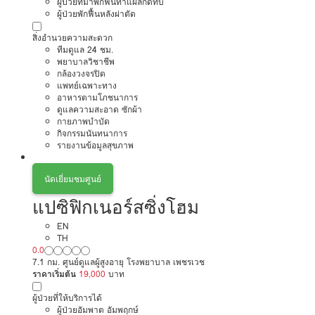
ผู้ป่วยที่มาพักฟื้นทำแผลกดทับ
ผู้ป่วยพักฟื้นหลังผ่าตัด
สิ่งอำนวยความสะดวก
ทีมดูแล 24 ชม.
พยาบาลวิชาชีพ
กล้องวงจรปิด
แพทย์เฉพาะทาง
อาหารตามโภชนาการ
ดูแลความสะอาด ซักผ้า
กายภาพบำบัด
กิจกรรมนันทนาการ
รายงานข้อมูลสุขภาพ
นัดเยี่ยมชมศูนย์
แปซิฟิกเนอร์สซิ่งโฮม
EN
TH
0.0
7.1 กม. ศูนย์ดูแลผู้สูงอายุ โรงพยาบาล เพชรเวช
ราคาเริ่มต้น
19,000
บาท
ผู้ป่วยที่ให้บริการได้
ผู้ป่วยอัมพาต อัมพฤกษ์