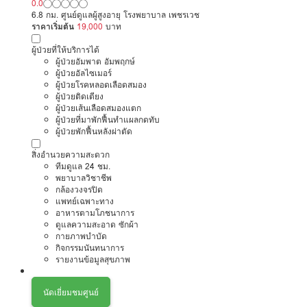
0.0
6.8 กม. ศูนย์ดูแลผู้สูงอายุ โรงพยาบาล เพชรเวช
ราคาเริ่มต้น
19,000
บาท
ผู้ป่วยที่ให้บริการได้
ผู้ป่วยอัมพาต อัมพฤกษ์
ผู้ป่วยอัลไซเมอร์
ผู้ป่วยโรคหลอดเลือดสมอง
ผู้ป่วยติดเตียง
ผู้ป่วยเส้นเลือดสมองแตก
ผู้ป่วยที่มาพักฟื้นทำแผลกดทับ
ผู้ป่วยพักฟื้นหลังผ่าตัด
สิ่งอำนวยความสะดวก
ทีมดูแล 24 ชม.
พยาบาลวิชาชีพ
กล้องวงจรปิด
แพทย์เฉพาะทาง
อาหารตามโภชนาการ
ดูแลความสะอาด ซักผ้า
กายภาพบำบัด
กิจกรรมนันทนาการ
รายงานข้อมูลสุขภาพ
นัดเยี่ยมชมศูนย์