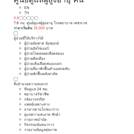
EN
TH
0.0
7.6 กม. ศูนย์ดูแลผู้สูงอายุ โรงพยาบาล เพชรเวช
ราคาเริ่มต้น
35,000
บาท
ผู้ป่วยที่ให้บริการได้
ผู้ป่วยอัมพาต อัมพฤกษ์
ผู้ป่วยอัลไซเมอร์
ผู้ป่วยโรคหลอดเลือดสมอง
ผู้ป่วยติดเตียง
ผู้ป่วยเส้นเลือดสมองแตก
ผู้ป่วยที่มาพักฟื้นทำแผลกดทับ
ผู้ป่วยพักฟื้นหลังผ่าตัด
สิ่งอำนวยความสะดวก
ทีมดูแล 24 ชม.
พยาบาลวิชาชีพ
กล้องวงจรปิด
แพทย์เฉพาะทาง
อาหารตามโภชนาการ
ดูแลความสะอาด ซักผ้า
กายภาพบำบัด
กิจกรรมนันทนาการ
รายงานข้อมูลสุขภาพ