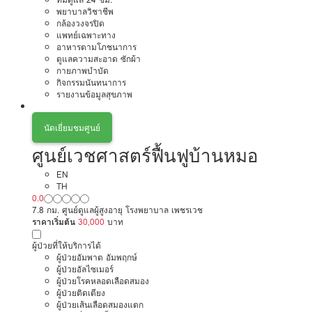
พยาบาลวิชาชีพ
กล้องวงจรปิด
แพทย์เฉพาะทาง
อาหารตามโภชนาการ
ดูแลความสะอาด ซักผ้า
กายภาพบำบัด
กิจกรรมนันทนาการ
รายงานข้อมูลสุขภาพ
นัดเยี่ยมชมศูนย์
ศูนย์เวชศาสตร์ฟื้นฟูบ้านหมอ
EN
TH
0.0
7.8 กม. ศูนย์ดูแลผู้สูงอายุ โรงพยาบาล เพชรเวช
ราคาเริ่มต้น
30,000
บาท
ผู้ป่วยที่ให้บริการได้
ผู้ป่วยอัมพาต อัมพฤกษ์
ผู้ป่วยอัลไซเมอร์
ผู้ป่วยโรคหลอดเลือดสมอง
ผู้ป่วยติดเตียง
ผู้ป่วยเส้นเลือดสมองแตก