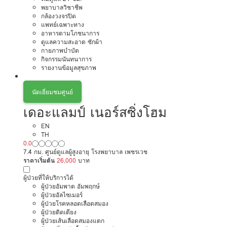
พยาบาลวิชาชีพ
กล้องวงจรปิด
แพทย์เฉพาะทาง
อาหารตามโภชนาการ
ดูแลความสะอาด ซักผ้า
กายภาพบำบัด
กิจกรรมนันทนาการ
รายงานข้อมูลสุขภาพ
นัดเยี่ยมชมศูนย์
เดอะแลมป์ เนอร์สซิ่งโฮม
EN
TH
0.0
7.4 กม. ศูนย์ดูแลผู้สูงอายุ โรงพยาบาล เพชรเวช
ราคาเริ่มต้น
26,000
บาท
ผู้ป่วยที่ให้บริการได้
ผู้ป่วยอัมพาต อัมพฤกษ์
ผู้ป่วยอัลไซเมอร์
ผู้ป่วยโรคหลอดเลือดสมอง
ผู้ป่วยติดเตียง
ผู้ป่วยเส้นเลือดสมองแตก