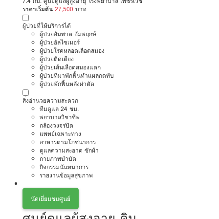
7.4 กม. ศูนย์ดูแลผู้สูงอายุ โรงพยาบาล เพชรเวช
ราคาเริ่มต้น
27,500
บาท
ผู้ป่วยที่ให้บริการได้
ผู้ป่วยอัมพาต อัมพฤกษ์
ผู้ป่วยอัลไซเมอร์
ผู้ป่วยโรคหลอดเลือดสมอง
ผู้ป่วยติดเตียง
ผู้ป่วยเส้นเลือดสมองแตก
ผู้ป่วยที่มาพักฟื้นทำแผลกดทับ
ผู้ป่วยพักฟื้นหลังผ่าตัด
สิ่งอำนวยความสะดวก
ทีมดูแล 24 ชม.
พยาบาลวิชาชีพ
กล้องวงจรปิด
แพทย์เฉพาะทาง
อาหารตามโภชนาการ
ดูแลความสะอาด ซักผ้า
กายภาพบำบัด
กิจกรรมนันทนาการ
รายงานข้อมูลสุขภาพ
นัดเยี่ยมชมศูนย์
ศูนย์ดูแลผู้สูงอายุ คิน