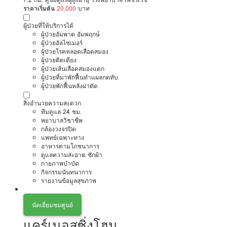
ราคาเริ่มต้น
20,000
บาท
ผู้ป่วยที่ให้บริการได้
ผู้ป่วยอัมพาต อัมพฤกษ์
ผู้ป่วยอัลไซเมอร์
ผู้ป่วยโรคหลอดเลือดสมอง
ผู้ป่วยติดเตียง
ผู้ป่วยเส้นเลือดสมองแตก
ผู้ป่วยที่มาพักฟื้นทำแผลกดทับ
ผู้ป่วยพักฟื้นหลังผ่าตัด
สิ่งอำนวยความสะดวก
ทีมดูแล 24 ชม.
พยาบาลวิชาชีพ
กล้องวงจรปิด
แพทย์เฉพาะทาง
อาหารตามโภชนาการ
ดูแลความสะอาด ซักผ้า
กายภาพบำบัด
กิจกรรมนันทนาการ
รายงานข้อมูลสุขภาพ
นัดเยี่ยมชมศูนย์
แคร์เนอสซิ่งโฮม