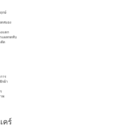
พฤกษ์
ือดสมอง
มองแตก
นทำแผลกดทับ
าตัด
การ
ักผ้า
ร
ภาพ
แคร์