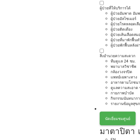
ผู้ป่วยที่ให้บริการได้
ผู้ป่วยอัมพาต อัม
ผู้ป่วยอัลไซเมอร์
ผู้ป่วยโรคหลอดเล
ผู้ป่วยติดเตียง
ผู้ป่วยเส้นเลือดส
ผู้ป่วยที่มาพักฟื้
ผู้ป่วยพักฟื้นหลังผ่
สิ่งอำนวยความสะดวก
ทีมดูแล 24 ชม.
พยาบาลวิชาชีพ
กล้องวงจรปิด
แพทย์เฉพาะทาง
อาหารตามโภชนา
ดูแลความสะอาด ซ
กายภาพบำบัด
กิจกรรมนันทนากา
รายงานข้อมูลสุข
นัดเยี่ยมชมศูนย์
มาตาปิตา 
EN