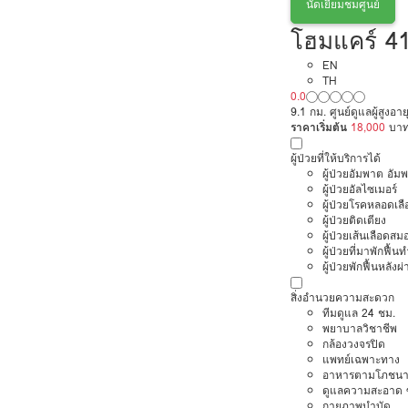
นัดเยี่ยมชมศูนย์
โฮมแคร์ 41 
EN
TH
0.0
9.1 กม. ศูนย์ดูแลผู้สูง
ราคาเริ่มต้น
18,000
บา
ผู้ป่วยที่ให้บริการได้
ผู้ป่วยอัมพาต อัม
ผู้ป่วยอัลไซเมอร์
ผู้ป่วยโรคหลอดเล
ผู้ป่วยติดเตียง
ผู้ป่วยเส้นเลือดส
ผู้ป่วยที่มาพักฟื้
ผู้ป่วยพักฟื้นหลังผ่
สิ่งอำนวยความสะดวก
ทีมดูแล 24 ชม.
พยาบาลวิชาชีพ
กล้องวงจรปิด
แพทย์เฉพาะทาง
อาหารตามโภชนา
ดูแลความสะอาด ซ
กายภาพบำบัด