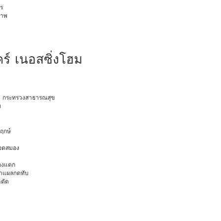
ร
ภาพ
์ เนอสซิ่งโฮม
อายุ กระทรวงสาธารณสุข
ท
พฤกษ์
ือดสมอง
มองแตก
นทำแผลกดทับ
าตัด