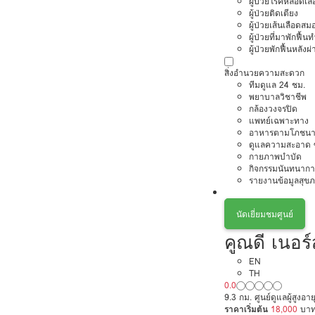
ผู้ป่วยโรคหลอดเล
ผู้ป่วยติดเตียง
ผู้ป่วยเส้นเลือดส
ผู้ป่วยที่มาพักฟื้
ผู้ป่วยพักฟื้นหลังผ่
สิ่งอำนวยความสะดวก
ทีมดูแล 24 ชม.
พยาบาลวิชาชีพ
กล้องวงจรปิด
แพทย์เฉพาะทาง
อาหารตามโภชนา
ดูแลความสะอาด ซ
กายภาพบำบัด
กิจกรรมนันทนากา
รายงานข้อมูลสุข
นัดเยี่ยมชมศูนย์
คูณดี เนอร์
EN
TH
0.0
9.3 กม. ศูนย์ดูแลผู้สูง
ราคาเริ่มต้น
18,000
บา