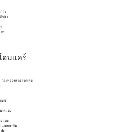
การ
ักผ้า
ร
ภาพ
 โฮมแคร์
อายุ กระทรวงสาธารณสุข
ท
พฤกษ์
ือดสมอง
มองแตก
นทำแผลกดทับ
าตัด