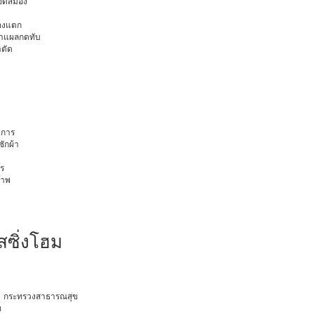
ือดสมอง
มองแตก
นทำแผลกดทับ
าตัด
การ
ักผ้า
ร
ภาพ
สซิ่งโฮม
อายุ กระทรวงสาธารณสุข
ท