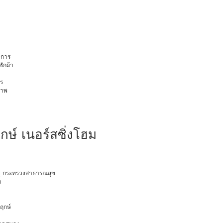
การ
ักผ้า
ร
ภาพ
ษ์ เนอร์สซิ่งโฮม
อายุ กระทรวงสาธารณสุข
ท
พฤกษ์