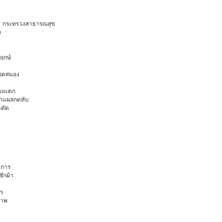
อายุ กระทรวงสาธารณสุข
ท
พฤกษ์
ือดสมอง
มองแตก
นทำแผลกดทับ
าตัด
การ
ักผ้า
ร
ภาพ