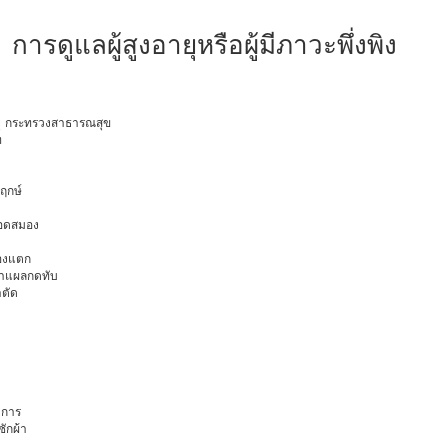
การดูแลผู้สูงอายุหรือผู้มีภาวะพึ่งพิง
อายุ กระทรวงสาธารณสุข
ท
พฤกษ์
ือดสมอง
มองแตก
นทำแผลกดทับ
าตัด
การ
ักผ้า