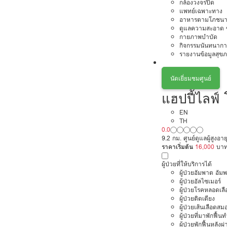
กล้องวงจรปิด
แพทย์เฉพาะทาง
อาหารตามโภชนา
ดูแลความสะอาด ซ
กายภาพบำบัด
กิจกรรมนันทนากา
รายงานข้อมูลสุข
นัดเยี่ยมชมศูนย์
แฮปปี้ไลฟ์
EN
TH
0.0
9.2 กม. ศูนย์ดูแลผู้สูง
ราคาเริ่มต้น
16,000
บา
ผู้ป่วยที่ให้บริการได้
ผู้ป่วยอัมพาต อัม
ผู้ป่วยอัลไซเมอร์
ผู้ป่วยโรคหลอดเล
ผู้ป่วยติดเตียง
ผู้ป่วยเส้นเลือดส
ผู้ป่วยที่มาพักฟื้
ผู้ป่วยพักฟื้นหลังผ่