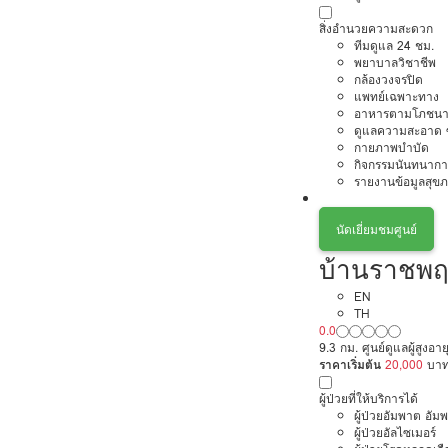
สิ่งอำนวยความสะดวก
ทีมดูแล 24 ชม.
พยาบาลวิชาชีพ
กล้องวงจรปิด
แพทย์เฉพาะทาง
อาหารตามโภชนา
ดูแลความสะอาด ซ
กายภาพบำบัด
กิจกรรมนันทนากา
รายงานข้อมูลสุข
นัดเยี่ยมชมศูนย์
บ้านราชพฤก
EN
TH
0.0
9.3 กม. ศูนย์ดูแลผู้สูง
ราคาเริ่มต้น
20,000
บา
ผู้ป่วยที่ให้บริการได้
ผู้ป่วยอัมพาต อัม
ผู้ป่วยอัลไซเมอร์