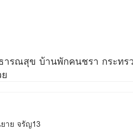
วงสาธารณสุข บ้านพักคนชรา กระท
วย
นยาย จรัญ13