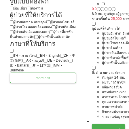
รูปแบบห้องพัก
TH
ห้องเดียว
ห้องรวม
0.0
ผู้ป่วยที่ให้บริการได้
8.9 กม. ศูนย์ดูแลผู้สูง
ราคาเริ่มต้น
25,000
บา
ผู้ป่วยอัมพาต อัมพฤกษ์
ผู้ป่วยอัลไซเมอร์
ผู้ป่วยโรคหลอดเลือดสมอง
ผู้ป่วยติดเตียง
ผู้ป่วยที่ให้บริการได้
ผู้ป่วยเส้นเลือดสมองแตก
ผู้ป่วยที่มาพัก
ผู้ป่วยอัมพาต อัม
ฟื้นทำแผลกดทับ
ผู้ป่วยพักฟื้นหลังผ่าตัด
ผู้ป่วยอัลไซเมอร์
ภาษาที่ให้บริการ
ผู้ป่วยโรคหลอดเล
ผู้ป่วยติดเตียง
ผู้ป่วยเส้นเลือดส
TH - ‏ภาษาไทย
EN - English
ZH - 中
ผู้ป่วยที่มาพักฟื้
文(简体)
‏AR - ‏العربية‏
DE - Deutsch
ผู้ป่วยพักฟื้นหลังผ่
ID - Bahara
JP - 日本語
MM -
Burmese
สิ่งอำนวยความสะดวก
ทีมดูแล 24 ชม.
more
less
พยาบาลวิชาชีพ
กล้องวงจรปิด
แพทย์เฉพาะทาง
อาหารตามโภชนา
ดูแลความสะอาด ซ
กายภาพบำบัด
กิจกรรมนันทนากา
รายงานข้อมูลสุข