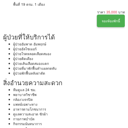
พื้นที่ 19 ตรม.
1 เตียง
ราคา
35,000
บาท
จองห้องพักนี้
ผู้ป่วยที่ให้บริการได้
ผู้ป่วยอัมพาต อัมพฤกษ์
ผู้ป่วยอัลไซเมอร์
ผู้ป่วยโรคหลอดเลือดสมอง
ผู้ป่วยติดเตียง
ผู้ป่วยเส้นเลือดสมองแตก
ผู้ป่วยที่มาพักฟื้นทำแผลกดทับ
ผู้ป่วยพักฟื้นหลังผ่าตัด
สิ่งอำนวยความสะดวก
ทีมดูแล 24 ชม.
พยาบาลวิชาชีพ
กล้องวงจรปิด
แพทย์เฉพาะทาง
อาหารตามโภชนาการ
ดูแลความสะอาด ซักผ้า
กายภาพบำบัด
กิจกรรมนันทนาการ