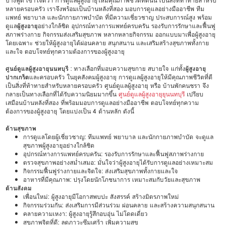
บางพูด เข้าใจดีว่า การดูแลผู้สูงอายุให้มีคุณภาพชีวิตที่ดีนั้น เป็นสิ่งที่ท้าทายสำหรับ
หลายครอบครัว เราจึงพร้อมเป็นบ้านหลังที่สอง มอบการดูแลอย่างมืออาชีพ ทีม
แพทย์ พยาบาล และนักกายภาพบำบัด ที่มีความเชี่ยวชาญ ประสบการณ์สูง พร้อม
ดูแล
ผู้สูงอายุ
อย่างใกล้ชิด อุปกรณ์ทางการแพทย์ครบครัน รองรับการรักษาและฟื้นฟู
สภาพร่างกาย กิจกรรมส่งเสริมสุขภาพ หลากหลายกิจกรรม ออกแบบมาเพื่อผู้สูงอายุ
โดยเฉพาะ ช่วยให้ผู้สูงอายุได้ผ่อนคลาย สนุกสนาน และเสริมสร้างสุขภาพทั้งกาย
และใจ ตอบโจทย์ทุกความต้องการของผู้สูงอายุ
ศูนย์ดูแลผู้สูงอายุนนทบุรี
: ทางเลือกที่มอบความสุขกาย สบายใจ แก่ทั้ง
ผู้สูงอายุ
ปากเกร็ด
และครอบครัว ในยุคสังคมผู้สูงอายุ การดูแลผู้สูงอายุให้มีคุณภาพชีวิตที่ดี
เป็นสิ่งที่ท้าทายสำหรับหลายครอบครัว ศูนย์ดูแลผู้สูงอายุ หรือ บ้านพักคนชรา จึง
กลายเป็นทางเลือกที่ได้รับความนิยมมากขึ้น
ศูนย์ดูแลผู้สูงอายุยุนนทบุรี
เปรียบ
เสมือนบ้านหลังที่สอง ที่พร้อมมอบการดูแลอย่างมืออาชีพ ตอบโจทย์ทุกความ
ต้องการของผู้สูงอายุ โดยแบ่งเป็น 4 ด้านหลัก ดังนี้
ด้านสุขภาพ
การดูแลโดยผู้เชี่ยวชาญ: ทีมแพทย์ พยาบาล และนักกายภาพบำบัด จะดูแล
สุขภาพผู้สูงอายุอย่างใกล้ชิด
อุปกรณ์ทางการแพทย์ครบครัน: รองรับการรักษาและฟื้นฟูสภาพร่างกาย
ตรวจสุขภาพอย่างสม่ำเสมอ: มั่นใจว่าผู้สูงอายุได้รับการดูแลอย่างเหมาะสม
กิจกรรมฟื้นฟูร่างกายและจิตใจ: ส่งเสริมสุขภาพทั้งกายและใจ
อาหารที่มีคุณภาพ: ปรุงโดยนักโภชนาการ เหมาะสมกับวัยและสุขภาพ
ด้านสังคม
เพื่อนใหม่: ผู้สูงอายุมีโอกาสพบปะ สังสรรค์ สร้างมิตรภาพใหม่
กิจกรรมร่วมกัน: ส่งเสริมการมีส่วนร่วม ผ่อนคลาย และสร้างความสนุกสนาน
คลายความเหงา: ผู้สูงอายุรู้สึกอบอุ่น ไม่โดดเดี่ยว
สุขภาพจิตที่ดี: ลดภาวะซึมเศร้า เพิ่มความสุข