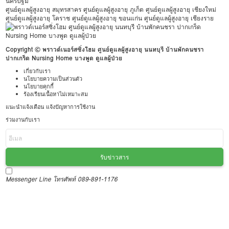
นครปฐม
ศูนย์ดูแลผู้สูงอายุ สมุทรสาคร
ศูนย์ดูแลผู้สูงอายุ ภูเก็ต
ศูนย์ดูแลผู้สูงอายุ เชียงใหม่
ศูนย์ดูแลผู้สูงอายุ โคราช
ศูนย์ดูแลผู้สูงอายุ ขอนแก่น
ศูนย์ดูแลผู้สูงอายุ เชียงราย
Copyright © พราวด์เนอร์สซิ่งโฮม ศูนย์ดูแลผู้สูงอายุ นนทบุรี บ้านพักคนชรา
ปากเกร็ด Nursing Home บางพูด ดูแลผู้ป่วย
เกี่ยวกับเรา
นโยบายความเป็นส่วนตัว
นโยบายคุกกี้
ร้องเรียนเนื้อหาไม่เหมาะสม
แนะนำแจ้งเตือน แจ้งปัญหาการใช้งาน
ร่วมงานกับเรา
รับข่าวสาร
Messenger
Line
โทรศัพท์ 089-891-1176