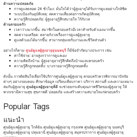
ด้านความปลอดภัย
การดูแลตลอด 24 ชั่วโมง: มั่นใจได้ว่าผู้สูงอายุได้รับการดูแลอย่างใกล้ชิด
ระบบป้องกันอุบัติเหตุ: ลดความเสี่ยงต่อการเกิดอุบัติเหตุ
ความรู้สึกปลอดภัย: ผู้สูงอายุรู้สึกสบายใจ ไร้กังวล
ด้านครอบครัว
เวลาว่างมากขึ้น: สมาชิกในครอบครัวมีเวลาสำหรับตัวเองมากขึ้น
ลดความเครียด: คลายกังวลเรื่องการดูแลผู้สูงอายุ
ดูแลตัวเองได้มากขึ้น: สามารถทุ่มเทกับงานและชีวิตส่วนตัว
อย่างไรก็ตาม
ศูนย์ดูแลผู้สูงอายุยุนนทบุรี
ก็มีข้อจำกัดบางประการ เช่น
ค่าใช้จ่าย: อาจสูงกว่าการดูแลเอง
ความคิดถึงบ้าน: ผู้สูงอายุอาจรู้สึกคิดถึงบ้านและครอบครัว
ความรู้สึกถูกทอดทิ้ง: บางรายอาจรู้สึกถูกทอดทิ้ง
ดังนั้น การตัดสินใจเลือกใช้บริการศูนย์ดูแลผู้สูงอายุ ครอบครัวควรพิจารณาปัจจัย
ต่างๆ อย่างรอบคอบ ศึกษาข้อมูล เปรียบเทียบราคา บริการ สถานที่ และความเหมาะ
สมกับผู้สูงอายุ
ศูนย์ดูแลผู้สูงอายุที่ดี
จะช่วยยกระดับคุณภาพชีวิตของผู้สูงอายุ ให้
พวกเขามีความสุข สุขภาพดี ปลอดภัย และสร้างความสบายใจแก่ครอบครัว
Popular Tags
แนะนำ
ศูนย์ดูแลผู้สูงอายุ ใกล้ฉัน
ศูนย์ดูแลผู้สูงอายุ กรุงเทพ
ศูนย์ดูแลผู้สูงอายุ นนทบุรี
ศูนย์ดูแลผู้สูงอายุ ปทุมธานี
ศูนย์ดูแลผู้สูงอายุ สมุทรปราการ
ศูนย์ดูแลผู้สูงอายุ