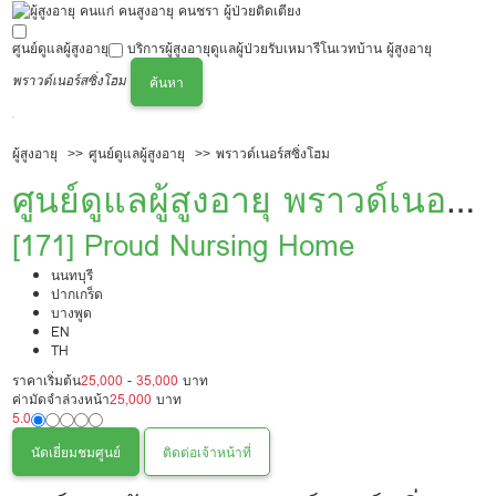
ศูนย์ดูแลผู้สูงอายุ
บริการผู้สูงอายุ
ดูแลผู้ป่วย
รับเหมารีโนเวทบ้าน ผู้สูงอายุ
พราวด์เนอร์สซิ่งโฮม
ค้นหา
ผู้สูงอายุ
ศูนย์ดูแลผู้สูงอายุ
พราวด์เนอร์สซิ่งโฮม
ศูนย์ดูแลผู้สูงอายุ พราวด์เนอ
ร์สซิ่งโฮม
[171] Proud Nursing Home
นนทบุรี
ปากเกร็ด
บางพูด
EN
TH
ราคาเริ่มต้น
25,000
-
35,000
บาท
ค่ามัดจำล่วงหน้า
25,000
บาท
5.0
นัดเยี่ยมชมศูนย์
ติดต่อเจ้าหน้าที่