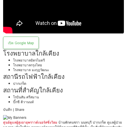
เปิด Google Map
โรงพยาบาลใกล้เคียง
โรงพยาบาลมิตรไมตรี
โรงพยาบาลกรุงไทย
โรงพยาบาล มงกุฎวัฒนะ
สถานีรถไฟฟ้าใกล้เคียง
ปากเกร็ด
สถานที่สำคัญใกล้เคียง
โรบินสัน ศรีสมาน
บิ๊กซี ติวานนท์
บันทึก
|
Share
ศูนย์ดูแลผู้สูงอายุพราวด์เนอร์สซิ่งโฮม
บ้านพักคนชรา นนทบุรี ปากเกร็ด ดูแลผู้ป่วย