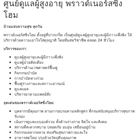
ศูนย์ดูแลผู้สูงอายุ พราวด์เนอร์สซิ่ง
โฮม
บ้านแห่งความสุข ทุกวัน
พราวด์เนอร์สซิ่งโฮม ตั้งอยู่ที่ปากเกร็ด เป็นศูนย์ดูแลผู้สูงอายุและผู้มีภาวะพึ่งพิง ให้
บริการด้วยความเอาใจใส่ดุจญาติ โดยทีมสหวิชาชีพ ตลอด 24 ชั่วโมง
บริการของเรา:
ดูแลผู้สูงอายุและผู้มีภาวะพึ่งพิง
ดูแลผู้ป่วยติดเตียง
บริการด้านเวชศาสตร์ฟื้นฟู
กิจกรรมบำบัด
การบำบัดทางร่วม
ฟื้นฟูร่างกายและสภาวะอารมณ์
ดูแลแผล
บริหารยาตามแพทย์สั่ง
จุดเด่นของพราวด์เนอร์สซิ่งโฮม:
บุคลากรมีคุณภาพ ผ่านการอบรมตามหลักสูตร ที่กรมสนับสนุนบริการสุขภาพ
รับรอง
เน้นการดูแลแบบองค์รวม ทั้งด้านร่างกาย จิตใจ และสังคม
สถานที่สะดวกสบาย ปลอดภัย อบอุ่น เสมือนอยู่บ้าน
กิจกรรมหลากหลาย ส่งเสริมสุขภาพกายและใจ
อาหารสดใหม่ ปรุงด้วยวัตถุดิบคุณภาพ