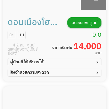
ดอนเมืองโฮม
นัดเยี่ยมชมศูนย์
แคร์ การดูแลผู้
0.0
EN
TH
สูงอายุหรือผู้มี
14,000
4.2 กม. ศูนย์
ราคาเริ่มต้น
ดูแลผู้สูงอายุ เซียร์
ภาวะพึ่งพิง
บาท
รังสิต
ผู้ป่วยที่ให้บริการได้
ผู้ป่วยอัมพาต อัมพฤกษ์
สิ่งอำนวยความสะดวก
ผู้ป่วยอัลไซเมอร์
ทีมดูแล 24 ชม.
ผู้ป่วยโรคหลอดเลือดสมอง
พยาบาลวิชาชีพ
ผู้ป่วยติดเตียง
กล้องวงจรปิด
ผู้ป่วยเส้นเลือดสมองแตก
แพทย์เฉพาะทาง
ผู้ป่วยที่มาพักฟื้นทำแผลกดทับ