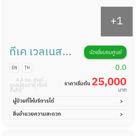
ทีเค เวลเนส
นัดเยี่ยมชมศูนย์
เซ็นเตอร์
0.0
EN
TH
25,000
4.4 กม. ศูนย์
ราคาเริ่มต้น
ดูแลผู้สูงอายุ เซียร์
บาท
รังสิต
ผู้ป่วยที่ให้บริการได้
ผู้ป่วยอัมพาต อัมพฤกษ์
สิ่งอำนวยความสะดวก
ผู้ป่วยอัลไซเมอร์
ทีมดูแล 24 ชม.
ผู้ป่วยโรคหลอดเลือดสมอง
พยาบาลวิชาชีพ