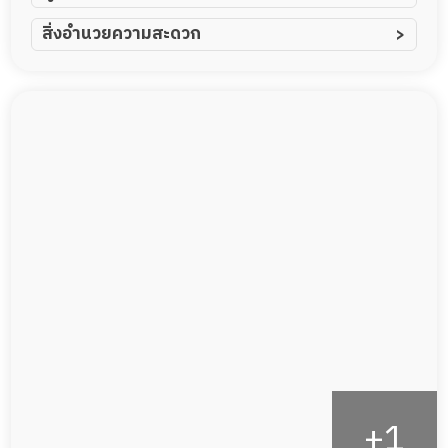
ผู้ป่วยอัมพาต อัมพฤกษ์
สิ่งอำนวยความสะดวก
ผู้ป่วยอัลไซเมอร์
ทีมดูแล 24 ชม.
ผู้ป่วยโรคหลอดเลือดสมอง
พยาบาลวิชาชีพ
ผู้ป่วยติดเตียง
กล้องวงจรปิด
ผู้ป่วยเส้นเลือดสมองแตก
แพทย์เฉพาะทาง
ผู้ป่วยที่มาพักฟื้นทำแผลกดทับ
อาหารตามโภชนาการ
ผู้ป่วยพักฟื้นหลังผ่าตัด
ดูแลความสะอาด ซักผ้า
กายภาพบำบัด
กิจกรรมนันทนาการ
รายงานข้อมูลสุขภาพ