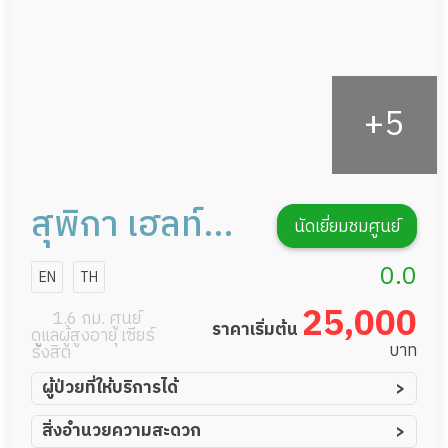
สุพิกา เฮลท์
นัดเยี่ยมชมศูนย์
แคร์ เซอร์วิส
0.0
EN
TH
การดูแลผู้สูง
25,000
1.6 กม. ศูนย์
ราคาเริ่มต้น
ดูแลผู้สูงอายุ เซียร์
อายุหรือผู้มี
บาท
รังสิต
ภาวะพึ่งพิง
ผู้ป่วยที่ให้บริการได้
ผู้ป่วยอัมพาต อัมพฤกษ์
สิ่งอำนวยความสะดวก