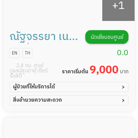
ณัฐจรรยา เนอ
นัดเยี่ยมชมศูนย์
ร์สซิ่งโฮม
0.0
EN
TH
หมู่บ้านเมือง
2.4 กม. ศูนย์
9,000
ดูแลผู้สูงอายุ เซียร์
ราคาเริ่มต้น
บาท
เอก โครงการ 1
รังสิต
ผู้ป่วยที่ให้บริการได้
ผู้ป่วยอัมพาต อัมพฤกษ์
สิ่งอำนวยความสะดวก
ผู้ป่วยอัลไซเมอร์
ทีมดูแล 24 ชม.
ผู้ป่วยโรคหลอดเลือดสมอง
พยาบาลวิชาชีพ
ผู้ป่วยติดเตียง
กล้องวงจรปิด
ผู้ป่วยเส้นเลือดสมองแตก