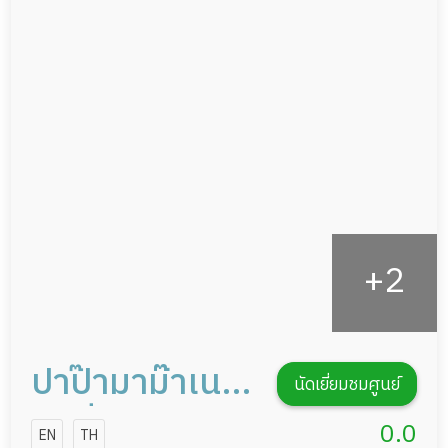
แพทย์เฉพาะทาง
ผู้ป่วยที่มาพักฟื้นทำแผลกดทับ
อาหารตามโภชนาการ
ผู้ป่วยพักฟื้นหลังผ่าตัด
ดูแลความสะอาด ซักผ้า
กายภาพบำบัด
กิจกรรมนันทนาการ
รายงานข้อมูลสุขภาพ
ปาป๊ามาม๊าเนอ
นัดเยี่ยมชมศูนย์
ร์สซิ่งโฮม 2
0.0
EN
TH