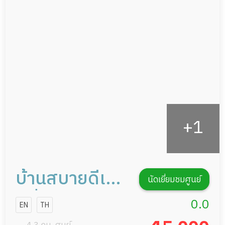
อาหารตามโภชนาการ
ผู้ป่วยพักฟื้นหลังผ่าตัด
ดูแลความสะอาด ซักผ้า
กายภาพบำบัด
กิจกรรมนันทนาการ
รายงานข้อมูลสุขภาพ
บ้านสบายดีเนอ
นัดเยี่ยมชมศูนย์
สซิ่งโฮม
0.0
EN
TH