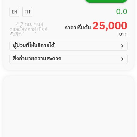
NURSING
0.0
EN
TH
HOME​ สาขา
25,000
4.7 กม. ศูนย์
ราคาเริ่มต้น
ดูแลผู้สูงอายุ เซียร์
พรีเมี่ยมบาง
บาท
รังสิต
พูน
ผู้ป่วยที่ให้บริการได้
ผู้ป่วยอัมพาต อัมพฤกษ์
สิ่งอำนวยความสะดวก
ผู้ป่วยอัลไซเมอร์
ทีมดูแล 24 ชม.
ผู้ป่วยโรคหลอดเลือดสมอง
พยาบาลวิชาชีพ
ผู้ป่วยติดเตียง
กล้องวงจรปิด
ผู้ป่วยเส้นเลือดสมองแตก
แพทย์เฉพาะทาง
ผู้ป่วยที่มาพักฟื้นทำแผลกดทับ
อาหารตามโภชนาการ
ผู้ป่วยพักฟื้นหลังผ่าตัด
ดูแลความสะอาด ซักผ้า
กายภาพบำบัด
กิจกรรมนันทนาการ