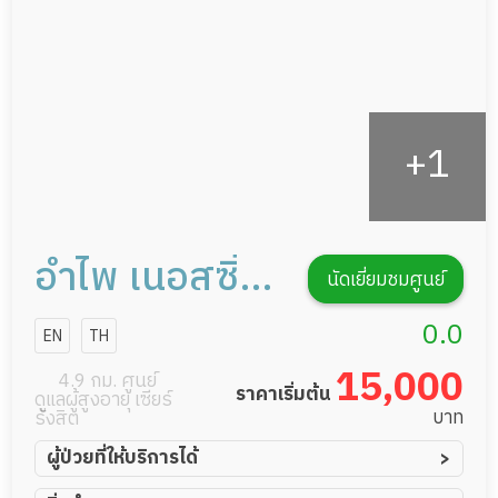
รายงานข้อมูลสุขภาพ
อำไพ เนอสซิ่ง
นัดเยี่ยมชมศูนย์
โฮม
0.0
EN
TH
15,000
4.9 กม. ศูนย์
ราคาเริ่มต้น
ดูแลผู้สูงอายุ เซียร์
บาท
รังสิต
ผู้ป่วยที่ให้บริการได้
ผู้ป่วยอัมพาต อัมพฤกษ์