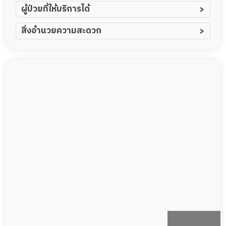
ผู้ป่วยที่ให้บริการได้
ผู้ป่วยอัมพาต อัมพฤกษ์
สิ่งอำนวยความสะดวก
ผู้ป่วยอัลไซเมอร์
ทีมดูแล 24 ชม.
ผู้ป่วยโรคหลอดเลือดสมอง
พยาบาลวิชาชีพ
ผู้ป่วยติดเตียง
กล้องวงจรปิด
ผู้ป่วยเส้นเลือดสมองแตก
แพทย์เฉพาะทาง
ผู้ป่วยที่มาพักฟื้นทำแผลกดทับ
อาหารตามโภชนาการ
ผู้ป่วยพักฟื้นหลังผ่าตัด
ดูแลความสะอาด ซักผ้า
กายภาพบำบัด
กิจกรรมนันทนาการ
รายงานข้อมูลสุขภาพ