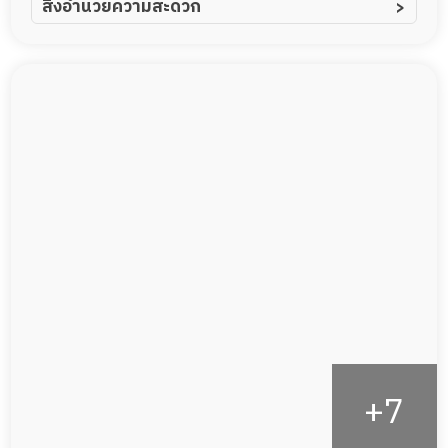
สิ่งอำนวยความสะดวก
ผู้ป่วยอัลไซเมอร์
ทีมดูแล 24 ชม.
ผู้ป่วยโรคหลอดเลือดสมอง
พยาบาลวิชาชีพ
ผู้ป่วยติดเตียง
กล้องวงจรปิด
ผู้ป่วยเส้นเลือดสมองแตก
แพทย์เฉพาะทาง
ผู้ป่วยที่มาพักฟื้นทำแผลกดทับ
อาหารตามโภชนาการ
ผู้ป่วยพักฟื้นหลังผ่าตัด
กายภาพบำบัด
กิจกรรมนันทนาการ
รายงานข้อมูลสุขภาพ