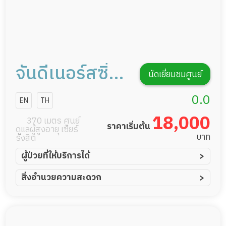
จันดีเนอร์สซิ่ง
นัดเยี่ยมชมศูนย์
โฮม
0.0
EN
TH
18,000
370 เมตร ศูนย์
ราคาเริ่มต้น
ดูแลผู้สูงอายุ เซียร์
บาท
รังสิต
ผู้ป่วยที่ให้บริการได้
ผู้ป่วยอัมพาต อัมพฤกษ์
สิ่งอำนวยความสะดวก
ผู้ป่วยอัลไซเมอร์
ทีมดูแล 24 ชม.
ผู้ป่วยโรคหลอดเลือดสมอง
พยาบาลวิชาชีพ
ผู้ป่วยติดเตียง
กล้องวงจรปิด