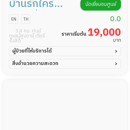
บ้านรักใคร่
นัดเยี่ยมชมศูนย์
เนิร์สซิ่งแคร์
0.0
EN
TH
19,000
3.4 กม. ศูนย์
ราคาเริ่มต้น
ดูแลผู้สูงอายุ เซียร์
บาท
รังสิต
ผู้ป่วยที่ให้บริการได้
ผู้ป่วยอัมพาต อัมพฤกษ์
สิ่งอำนวยความสะดวก
ผู้ป่วยอัลไซเมอร์
ทีมดูแล 24 ชม.
ผู้ป่วยโรคหลอดเลือดสมอง
พยาบาลวิชาชีพ
ผู้ป่วยติดเตียง
กล้องวงจรปิด
ผู้ป่วยเส้นเลือดสมองแตก
แพทย์เฉพาะทาง
ผู้ป่วยที่มาพักฟื้นทำแผลกดทับ
อาหารตามโภชนาการ
ผู้ป่วยพักฟื้นหลังผ่าตัด
ดูแลความสะอาด ซักผ้า
กายภาพบำบัด