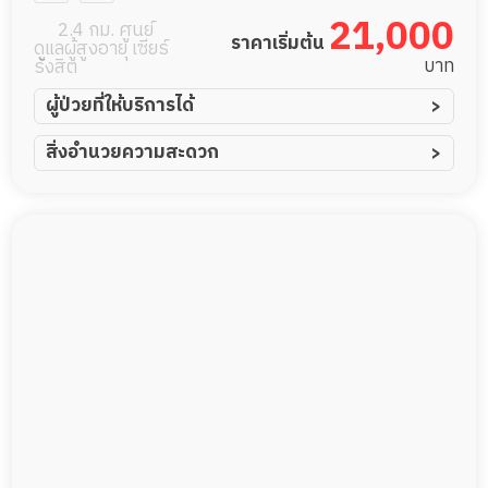
21,000
2.4 กม. ศูนย์
ราคาเริ่มต้น
ดูแลผู้สูงอายุ เซียร์
บาท
รังสิต
ผู้ป่วยที่ให้บริการได้
ผู้ป่วยอัมพาต อัมพฤกษ์
สิ่งอำนวยความสะดวก
ผู้ป่วยอัลไซเมอร์
ทีมดูแล 24 ชม.
ผู้ป่วยโรคหลอดเลือดสมอง
พยาบาลวิชาชีพ
ผู้ป่วยติดเตียง
กล้องวงจรปิด
ผู้ป่วยเส้นเลือดสมองแตก
แพทย์เฉพาะทาง
ผู้ป่วยที่มาพักฟื้นทำแผลกดทับ
อาหารตามโภชนาการ
ผู้ป่วยพักฟื้นหลังผ่าตัด
ดูแลความสะอาด ซักผ้า
กายภาพบำบัด
กิจกรรมนันทนาการ
รายงานข้อมูลสุขภาพ