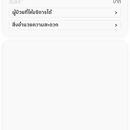
บาท
รังสิต
ผู้ป่วยที่ให้บริการได้
ผู้ป่วยอัมพาต อัมพฤกษ์
สิ่งอำนวยความสะดวก
ผู้ป่วยอัลไซเมอร์
ทีมดูแล 24 ชม.
ผู้ป่วยโรคหลอดเลือดสมอง
ฟิตเนส
ผู้ป่วยติดเตียง
พยาบาลวิชาชีพ
ผู้ป่วยเส้นเลือดสมองแตก
กล้องวงจรปิด
ผู้ป่วยที่มาพักฟื้นทำแผลกดทับ
แพทย์เฉพาะทาง
ผู้ป่วยพักฟื้นหลังผ่าตัด
อาหารตามโภชนาการ
ดูแลความสะอาด ซักผ้า
กายภาพบำบัด
กิจกรรมนันทนาการ
รายงานข้อมูลสุขภาพ