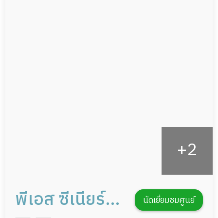
ผู้ป่วยเส้นเลือดสมองแตก
แพทย์เฉพาะทาง
ผู้ป่วยที่มาพักฟื้นทำแผลกดทับ
อาหารตามโภชนาการ
ผู้ป่วยพักฟื้นหลังผ่าตัด
ดูแลความสะอาด ซักผ้า
กายภาพบำบัด
กิจกรรมนันทนาการ
รายงานข้อมูลสุขภาพ
พีเอส ซีเนียร์
นัดเยี่ยมชมศูนย์