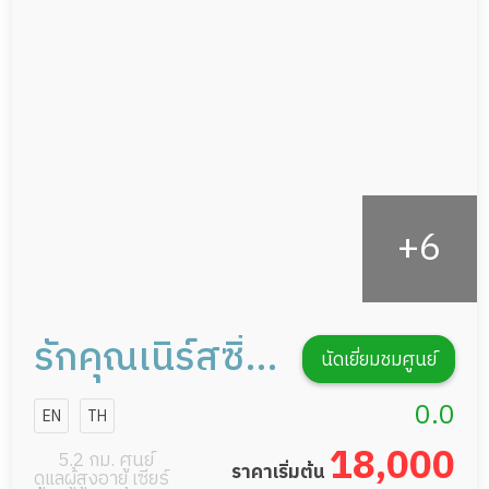
ดูแลความสะอาด ซักผ้า
กายภาพบำบัด
กิจกรรมนันทนาการ
รายงานข้อมูลสุขภาพ
รักคุณเนิร์สซิ่ง
นัดเยี่ยมชมศูนย์
โฮม
0.0
EN
TH
18,000
5.2 กม. ศูนย์
ราคาเริ่มต้น
ดูแลผู้สูงอายุ เซียร์