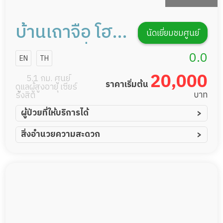
บ้านเถาจือ โฮม
นัดเยี่ยมชมศูนย์
บ้านพักเพื่อ
0.0
EN
TH
ช่วยดูแลผู้สูง
20,000
5.1 กม. ศูนย์
ราคาเริ่มต้น
ดูแลผู้สูงอายุ เซียร์
อายุ
บาท
รังสิต
ผู้ป่วยที่ให้บริการได้
ผู้ป่วยอัมพาต อัมพฤกษ์
สิ่งอำนวยความสะดวก
ผู้ป่วยอัลไซเมอร์
ทีมดูแล 24 ชม.
ผู้ป่วยโรคหลอดเลือดสมอง
พยาบาลวิชาชีพ
ผู้ป่วยติดเตียง
กล้องวงจรปิด
ผู้ป่วยเส้นเลือดสมองแตก
แพทย์เฉพาะทาง
ผู้ป่วยที่มาพักฟื้นทำแผลกดทับ
อาหารตามโภชนาการ
ผู้ป่วยพักฟื้นหลังผ่าตัด