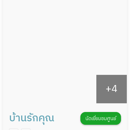
ผู้ป่วยเส้นเลือดสมองแตก
แพทย์เฉพาะทาง
ผู้ป่วยที่มาพักฟื้นทำแผลกดทับ
อาหารตามโภชนาการ
ผู้ป่วยพักฟื้นหลังผ่าตัด
ดูแลความสะอาด ซักผ้า
กายภาพบำบัด
กิจกรรมนันทนาการ
รายงานข้อมูลสุขภาพ
บ้านรักคุณ
นัดเยี่ยมชมศูนย์