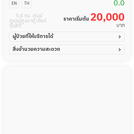
0.0
EN
TH
20,000
5.4 กม. ศูนย์
ราคาเริ่มต้น
ดูแลผู้สูงอายุ เซียร์
บาท
รังสิต
ผู้ป่วยที่ให้บริการได้
ผู้ป่วยอัมพาต อัมพฤกษ์
สิ่งอำนวยความสะดวก
ผู้ป่วยอัลไซเมอร์
ทีมดูแล 24 ชม.
ผู้ป่วยโรคหลอดเลือดสมอง
พยาบาลวิชาชีพ
ผู้ป่วยติดเตียง
กล้องวงจรปิด
ผู้ป่วยเส้นเลือดสมองแตก
แพทย์เฉพาะทาง
ผู้ป่วยที่มาพักฟื้นทำแผลกดทับ
อาหารตามโภชนาการ
ผู้ป่วยพักฟื้นหลังผ่าตัด
ดูแลความสะอาด ซักผ้า
กายภาพบำบัด
กิจกรรมนันทนาการ
รายงานข้อมูลสุขภาพ
Messenger