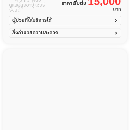
15,000
4.3 กม. ศูนย์
ราคาเริ่มต้น
ดูแลผู้สูงอายุ เซียร์
บาท
รังสิต
ผู้ป่วยที่ให้บริการได้
ผู้ป่วยอัมพาต อัมพฤกษ์
สิ่งอำนวยความสะดวก
ผู้ป่วยอัลไซเมอร์
ทีมดูแล 24 ชม.
ผู้ป่วยโรคหลอดเลือดสมอง
พยาบาลวิชาชีพ
ผู้ป่วยติดเตียง
กล้องวงจรปิด
ผู้ป่วยเส้นเลือดสมองแตก
แพทย์เฉพาะทาง
ผู้ป่วยที่มาพักฟื้นทำแผลกดทับ
อาหารตามโภชนาการ
ผู้ป่วยพักฟื้นหลังผ่าตัด
ดูแลความสะอาด ซักผ้า
กายภาพบำบัด
กิจกรรมนันทนาการ
รายงานข้อมูลสุขภาพ