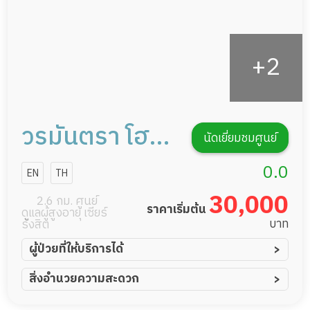
วรมันตรา โฮม
นัดเยี่ยมชมศูนย์
แคร์
0.0
EN
TH
30,000
2.6 กม. ศูนย์
ราคาเริ่มต้น
ดูแลผู้สูงอายุ เซียร์
บาท
รังสิต
ผู้ป่วยที่ให้บริการได้
ผู้ป่วยอัมพาต อัมพฤกษ์
สิ่งอำนวยความสะดวก
ผู้ป่วยอัลไซเมอร์
ทีมดูแล 24 ชม.