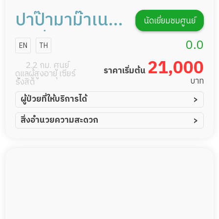
ปาป๊ามาม๊าเนอ
นัดเยี่ยมชมศูนย์
ร์สซิ่งโฮม 1
0.0
EN
TH
21,000
2.2 กม. ศูนย์
ราคาเริ่มต้น
ดูแลผู้สูงอายุ เซียร์
บาท
รังสิต
ผู้ป่วยที่ให้บริการได้
ผู้ป่วยอัมพาต อัมพฤกษ์
สิ่งอำนวยความสะดวก
ผู้ป่วยอัลไซเมอร์
ทีมดูแล 24 ชม.
ผู้ป่วยโรคหลอดเลือดสมอง
พยาบาลวิชาชีพ
ผู้ป่วยติดเตียง
กล้องวงจรปิด
ผู้ป่วยเส้นเลือดสมองแตก
แพทย์เฉพาะทาง
ผู้ป่วยที่มาพักฟื้นทำแผลกดทับ
อาหารตามโภชนาการ
ผู้ป่วยพักฟื้นหลังผ่าตัด
ดูแลความสะอาด ซักผ้า