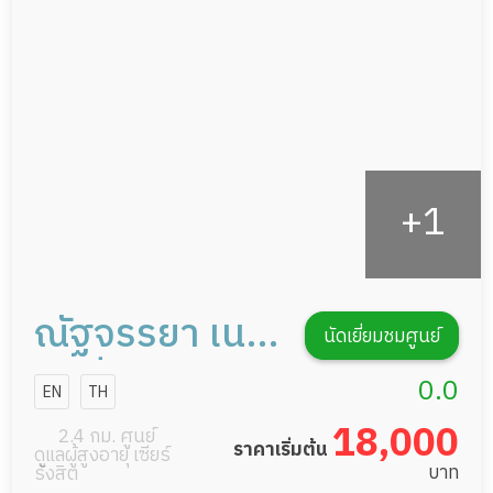
กายภาพบำบัด
กิจกรรมนันทนาการ
รายงานข้อมูลสุขภาพ
ณัฐจรรยา เนอ
นัดเยี่ยมชมศูนย์
ร์สซิ่งโฮม
0.0
EN
TH
หมู่บ้านเมือง
18,000
2.4 กม. ศูนย์
ราคาเริ่มต้น
ดูแลผู้สูงอายุ เซียร์
เอก โครงการ 6
บาท
รังสิต