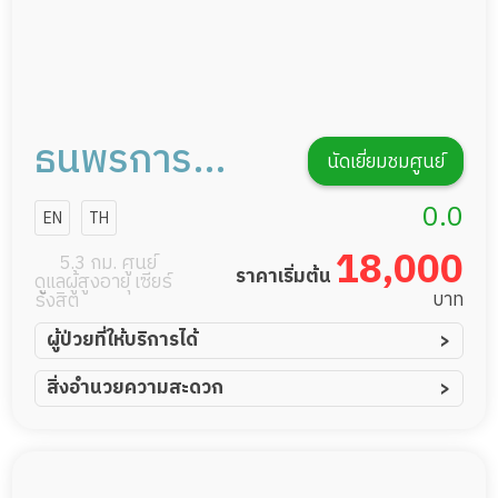
ธนพรการ
นัดเยี่ยมชมศูนย์
พยาบาลดูแล
0.0
EN
TH
สุขภาพ
18,000
5.3 กม. ศูนย์
ราคาเริ่มต้น
ดูแลผู้สูงอายุ เซียร์
บาท
รังสิต
ผู้ป่วยที่ให้บริการได้
ผู้ป่วยอัมพาต อัมพฤกษ์
สิ่งอำนวยความสะดวก
ผู้ป่วยอัลไซเมอร์
ทีมดูแล 24 ชม.
ผู้ป่วยโรคหลอดเลือดสมอง
พยาบาลวิชาชีพ
ผู้ป่วยติดเตียง
กล้องวงจรปิด