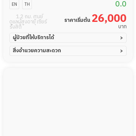
แคร์
0.0
EN
TH
26,000
1.2 กม. ศูนย์
ราคาเริ่มต้น
ดูแลผู้สูงอายุ เซียร์
บาท
รังสิต
ผู้ป่วยที่ให้บริการได้
ผู้ป่วยอัมพาต อัมพฤกษ์
สิ่งอำนวยความสะดวก
ผู้ป่วยอัลไซเมอร์
ทีมดูแล 24 ชม.
ผู้ป่วยโรคหลอดเลือดสมอง
พยาบาลวิชาชีพ
ผู้ป่วยติดเตียง
กล้องวงจรปิด
ผู้ป่วยเส้นเลือดสมองแตก
แพทย์เฉพาะทาง
ผู้ป่วยที่มาพักฟื้นทำแผลกดทับ
อาหารตามโภชนาการ
ผู้ป่วยพักฟื้นหลังผ่าตัด
ดูแลความสะอาด ซักผ้า
กายภาพบำบัด
กิจกรรมนันทนาการ
รายงานข้อมูลสุขภาพ