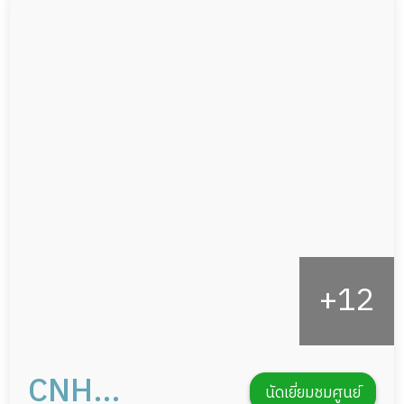
ผู้ป่วยติดเตียง
กล้องวงจรปิด
ผู้ป่วยเส้นเลือดสมองแตก
แพทย์เฉพาะทาง
ผู้ป่วยที่มาพักฟื้นทำแผลกดทับ
อาหารตามโภชนาการ
ผู้ป่วยพักฟื้นหลังผ่าตัด
ดูแลความสะอาด ซักผ้า
กายภาพบำบัด
กิจกรรมนันทนาการ
รายงานข้อมูลสุขภาพ
CNH
นัดเยี่ยมชมศูนย์