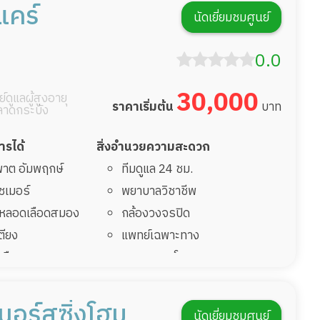
่แคร์
นัดเยี่ยมชมศูนย์
0.0
30,000
์ดูแลผู้สูงอายุ
ราคาเริ่มต้น
บาท
ลาดกระบัง
การได้
สิ่งอำนวยความสะดวก
มพาต อัมพฤกษ์
ทีมดูแล 24 ชม.
ไซเมอร์
พยาบาลวิชาชีพ
รคหลอดเลือดสมอง
กล้องวงจรปิด
เตียง
แพทย์เฉพาะทาง
้นเลือดสมองแตก
อาหารตามโภชนาการ
่มาพักฟื้นทำแผลกด
ดูแลความสะอาด ซักผ้า
กายภาพบำบัด
นอร์สซิ่งโฮม
นัดเยี่ยมชมศูนย์