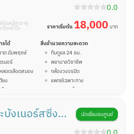
รายงานข้อมูลสุขภาพ
0.0
18,000
์ดูแลผู้สูงอายุ
ราคาเริ่มต้น
บาท
ลาดกระบัง
การได้
สิ่งอำนวยความสะดวก
มพาต อัมพฤกษ์
ทีมดูแล 24 ชม.
ไซเมอร์
พยาบาลวิชาชีพ
รคหลอดเลือดสมอง
กล้องวงจรปิด
เตียง
แพทย์เฉพาะทาง
้นเลือดสมองแตก
อาหารตามโภชนาการ
่มาพักฟื้นทำแผลกด
ดูแลความสะอาด ซักผ้า
กายภาพบำบัด
บังเนอร์สซิ่ง
นัดเยี่ยมชมศูนย์
ฟื้นหลังผ่าตัด
กิจกรรมนันทนาการ
รายงานข้อมูลสุขภาพ
0.0