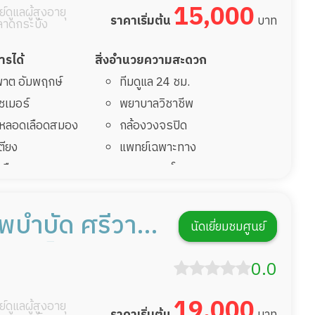
15,000
์ดูแลผู้สูงอายุ
ราคาเริ่มต้น
บาท
ลาดกระบัง
การได้
สิ่งอำนวยความสะดวก
มพาต อัมพฤกษ์
ทีมดูแล 24 ชม.
ไซเมอร์
พยาบาลวิชาชีพ
รคหลอดเลือดสมอง
กล้องวงจรปิด
เตียง
แพทย์เฉพาะทาง
้นเลือดสมองแตก
อาหารตามโภชนาการ
่มาพักฟื้นทำแผลกด
ดูแลความสะอาด ซักผ้า
กายภาพบำบัด
บำบัด ศรีวารี
นัดเยี่ยมชมศูนย์
ฟื้นหลังผ่าตัด
กิจกรรมนันทนาการ
คร์ เซ็นเตอร์
รายงานข้อมูลสุขภาพ
0.0
19,000
์ดูแลผู้สูงอายุ
ราคาเริ่มต้น
บาท