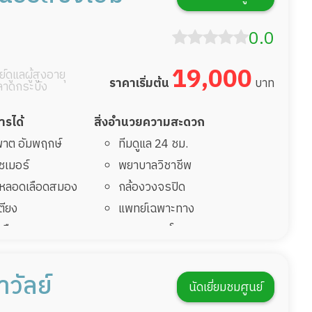
ฟื้นหลังผ่าตัด
กิจกรรมนันทนาการ
รายงานข้อมูลสุขภาพ
0.0
19,000
์ดูแลผู้สูงอายุ
ราคาเริ่มต้น
บาท
ลาดกระบัง
การได้
สิ่งอำนวยความสะดวก
มพาต อัมพฤกษ์
ทีมดูแล 24 ชม.
ไซเมอร์
พยาบาลวิชาชีพ
รคหลอดเลือดสมอง
กล้องวงจรปิด
เตียง
แพทย์เฉพาะทาง
้นเลือดสมองแตก
อาหารตามโภชนาการ
่มาพักฟื้นทำแผลกด
ดูแลความสะอาด ซักผ้า
กายภาพบำบัด
าวัลย์
นัดเยี่ยมชมศูนย์
ฟื้นหลังผ่าตัด
กิจกรรมนันทนาการ