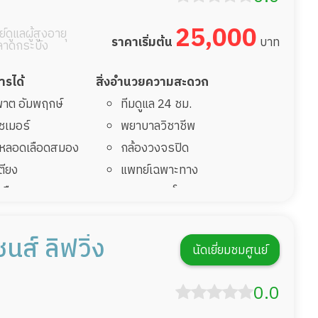
25,000
์ดูแลผู้สูงอายุ
ราคาเริ่มต้น
บาท
ลาดกระบัง
การได้
สิ่งอำนวยความสะดวก
มพาต อัมพฤกษ์
ทีมดูแล 24 ชม.
ไซเมอร์
พยาบาลวิชาชีพ
รคหลอดเลือดสมอง
กล้องวงจรปิด
เตียง
แพทย์เฉพาะทาง
้นเลือดสมองแตก
อาหารตามโภชนาการ
่มาพักฟื้นทำแผลกด
ดูแลความสะอาด ซักผ้า
กายภาพบำบัด
นส์ ลิฟวิ่ง
นัดเยี่ยมชมศูนย์
ฟื้นหลังผ่าตัด
กิจกรรมนันทนาการ
รายงานข้อมูลสุขภาพ
0.0