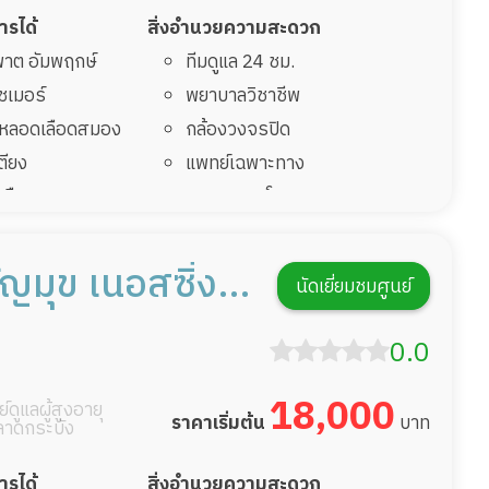
การได้
สิ่งอำนวยความสะดวก
มพาต อัมพฤกษ์
ทีมดูแล 24 ชม.
ไซเมอร์
พยาบาลวิชาชีพ
รคหลอดเลือดสมอง
กล้องวงจรปิด
เตียง
แพทย์เฉพาะทาง
้นเลือดสมองแตก
อาหารตามโภชนาการ
่มาพักฟื้นทำแผลกด
ดูแลความสะอาด ซักผ้า
กายภาพบำบัด
ัญมุข เนอสซิ่ง
นัดเยี่ยมชมศูนย์
ฟื้นหลังผ่าตัด
กิจกรรมนันทนาการ
รายงานข้อมูลสุขภาพ
0.0
18,000
์ดูแลผู้สูงอายุ
ราคาเริ่มต้น
บาท
ลาดกระบัง
การได้
สิ่งอำนวยความสะดวก