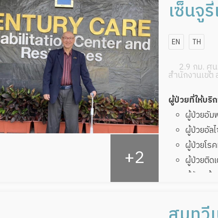
เซ็นจูรี
EN
TH
2.9 กม. ศูนย
สำนักงานเขต 
ผู้ป่วยที่ให้บริ
ผู้ป่วยอั
ผู้ป่วยอัล
ผู้ป่วยโ
ผู้ป่วยติด
ผู้ป่วยเส
ผู้ป่วยที
ทับ
สมทวีเ