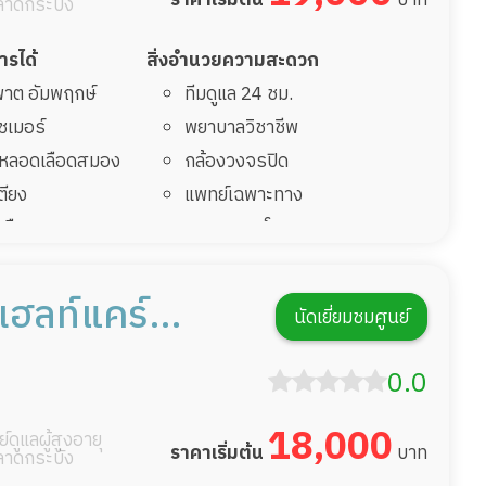
ลาดกระบัง
การได้
สิ่งอำนวยความสะดวก
มพาต อัมพฤกษ์
ทีมดูแล 24 ชม.
ไซเมอร์
พยาบาลวิชาชีพ
รคหลอดเลือดสมอง
กล้องวงจรปิด
เตียง
แพทย์เฉพาะทาง
้นเลือดสมองแตก
อาหารตามโภชนาการ
่มาพักฟื้นทำแผลกด
ดูแลความสะอาด ซักผ้า
กายภาพบำบัด
ีเฮลท์แคร์
นัดเยี่ยมชมศูนย์
ฟื้นหลังผ่าตัด
กิจกรรมนันทนาการ
ร์
รายงานข้อมูลสุขภาพ
0.0
18,000
์ดูแลผู้สูงอายุ
ราคาเริ่มต้น
บาท
ลาดกระบัง