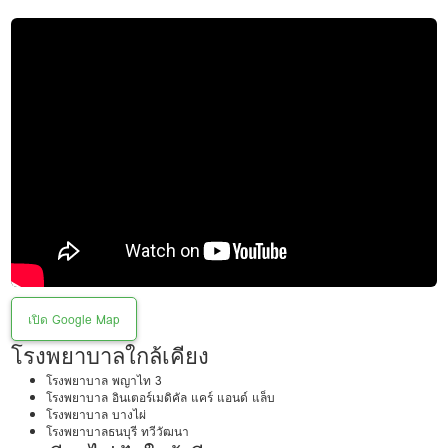
เปิด Google Map
โรงพยาบาลใกล้เคียง
โรงพยาบาล พญาไท 3
โรงพยาบาล อินเตอร์เมดิคัล แคร์ แอนด์ แล็บ
โรงพยาบาล บางไผ่
โรงพยาบาลธนบุรี ทวีวัฒนา