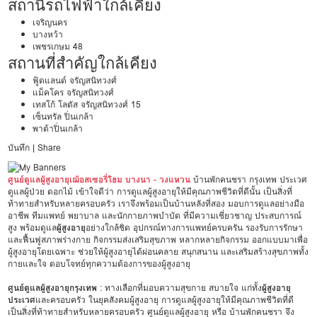
สถานีรถไฟฟ้าใกล้เคียง
เจริญนคร
บางหว้า
เพชรเกษม 48
สถานที่สำคัญใกล้เคียง
ฟู้ดแลนด์ จรัญสนิทวงศ์
แม็คโคร จรัญสนิทวงศ์
เทสโก้ โลตัส จรัญสนิทวงศ์ 15
เซ็นทรัล ปิ่นเกล้า
พาต้าปิ่นเกล้า
บันทึก
|
Share
ศูนย์ดูแลผู้สูงอายุเฌ้อสเซอรี่โฮม บางนา - วงแหวน
บ้านพักคนชรา กรุงเทพ ประเวศ
ดูแลผู้ป่วย ดอกไม้ เข้าใจดีว่า การดูแลผู้สูงอายุให้มีคุณภาพชีวิตที่ดีนั้น เป็นสิ่งที่
ท้าทายสำหรับหลายครอบครัว เราจึงพร้อมเป็นบ้านหลังที่สอง มอบการดูแลอย่างมือ
อาชีพ ทีมแพทย์ พยาบาล และนักกายภาพบำบัด ที่มีความเชี่ยวชาญ ประสบการณ์
สูง พร้อมดูแล
ผู้สูงอายุ
อย่างใกล้ชิด อุปกรณ์ทางการแพทย์ครบครัน รองรับการรักษา
และฟื้นฟูสภาพร่างกาย กิจกรรมส่งเสริมสุขภาพ หลากหลายกิจกรรม ออกแบบมาเพื่อ
ผู้สูงอายุโดยเฉพาะ ช่วยให้ผู้สูงอายุได้ผ่อนคลาย สนุกสนาน และเสริมสร้างสุขภาพทั้ง
กายและใจ ตอบโจทย์ทุกความต้องการของผู้สูงอายุ
ศูนย์ดูแลผู้สูงอายุกรุงเทพ
: ทางเลือกที่มอบความสุขกาย สบายใจ แก่ทั้ง
ผู้สูงอายุ
ประเวศ
และครอบครัว ในยุคสังคมผู้สูงอายุ การดูแลผู้สูงอายุให้มีคุณภาพชีวิตที่ดี
เป็นสิ่งที่ท้าทายสำหรับหลายครอบครัว ศูนย์ดูแลผู้สูงอายุ หรือ บ้านพักคนชรา จึง