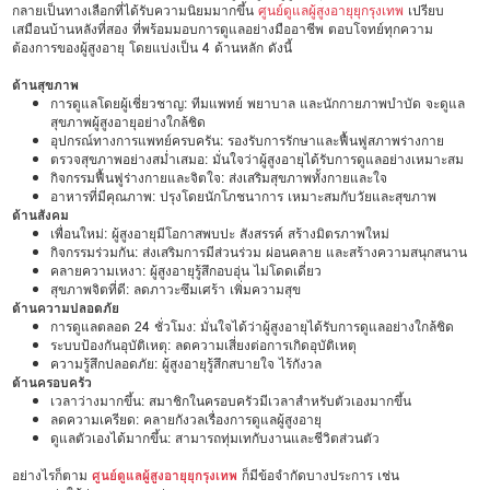
กลายเป็นทางเลือกที่ได้รับความนิยมมากขึ้น
ศูนย์ดูแลผู้สูงอายุยุกรุงเทพ
เปรียบ
เสมือนบ้านหลังที่สอง ที่พร้อมมอบการดูแลอย่างมืออาชีพ ตอบโจทย์ทุกความ
ต้องการของผู้สูงอายุ โดยแบ่งเป็น 4 ด้านหลัก ดังนี้
ด้านสุขภาพ
การดูแลโดยผู้เชี่ยวชาญ: ทีมแพทย์ พยาบาล และนักกายภาพบำบัด จะดูแล
สุขภาพผู้สูงอายุอย่างใกล้ชิด
อุปกรณ์ทางการแพทย์ครบครัน: รองรับการรักษาและฟื้นฟูสภาพร่างกาย
ตรวจสุขภาพอย่างสม่ำเสมอ: มั่นใจว่าผู้สูงอายุได้รับการดูแลอย่างเหมาะสม
กิจกรรมฟื้นฟูร่างกายและจิตใจ: ส่งเสริมสุขภาพทั้งกายและใจ
อาหารที่มีคุณภาพ: ปรุงโดยนักโภชนาการ เหมาะสมกับวัยและสุขภาพ
ด้านสังคม
เพื่อนใหม่: ผู้สูงอายุมีโอกาสพบปะ สังสรรค์ สร้างมิตรภาพใหม่
กิจกรรมร่วมกัน: ส่งเสริมการมีส่วนร่วม ผ่อนคลาย และสร้างความสนุกสนาน
คลายความเหงา: ผู้สูงอายุรู้สึกอบอุ่น ไม่โดดเดี่ยว
สุขภาพจิตที่ดี: ลดภาวะซึมเศร้า เพิ่มความสุข
ด้านความปลอดภัย
การดูแลตลอด 24 ชั่วโมง: มั่นใจได้ว่าผู้สูงอายุได้รับการดูแลอย่างใกล้ชิด
ระบบป้องกันอุบัติเหตุ: ลดความเสี่ยงต่อการเกิดอุบัติเหตุ
ความรู้สึกปลอดภัย: ผู้สูงอายุรู้สึกสบายใจ ไร้กังวล
ด้านครอบครัว
เวลาว่างมากขึ้น: สมาชิกในครอบครัวมีเวลาสำหรับตัวเองมากขึ้น
ลดความเครียด: คลายกังวลเรื่องการดูแลผู้สูงอายุ
ดูแลตัวเองได้มากขึ้น: สามารถทุ่มเทกับงานและชีวิตส่วนตัว
อย่างไรก็ตาม
ศูนย์ดูแลผู้สูงอายุยุกรุงเทพ
ก็มีข้อจำกัดบางประการ เช่น