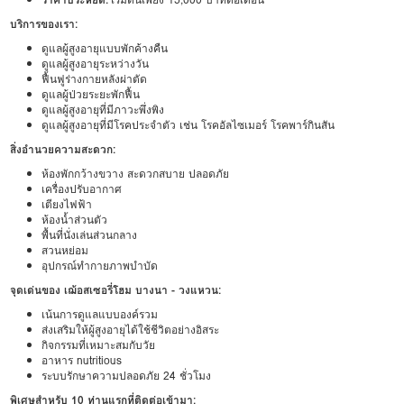
บริการของเรา:
ดูแลผู้สูงอายุแบบพักค้างคืน
ดูแลผู้สูงอายุระหว่างวัน
ฟื้นฟูร่างกายหลังผ่าตัด
ดูแลผู้ป่วยระยะพักฟื้น
ดูแลผู้สูงอายุที่มีภาวะพึ่งพิง
ดูแลผู้สูงอายุที่มีโรคประจำตัว เช่น โรคอัลไซเมอร์ โรคพาร์กินสัน
สิ่งอำนวยความสะดวก:
ห้องพักกว้างขวาง สะดวกสบาย ปลอดภัย
เครื่องปรับอากาศ
เตียงไฟฟ้า
ห้องน้ำส่วนตัว
พื้นที่นั่งเล่นส่วนกลาง
สวนหย่อม
อุปกรณ์ทำกายภาพบำบัด
จุดเด่นของ เฌ้อสเซอรี่โฮม บางนา - วงแหวน:
เน้นการดูแลแบบองค์รวม
ส่งเสริมให้ผู้สูงอายุได้ใช้ชีวิตอย่างอิสระ
กิจกรรมที่เหมาะสมกับวัย
อาหาร nutritious
ระบบรักษาความปลอดภัย 24 ชั่วโมง
พิเศษสำหรับ 10 ท่านแรกที่ติดต่อเข้ามา: