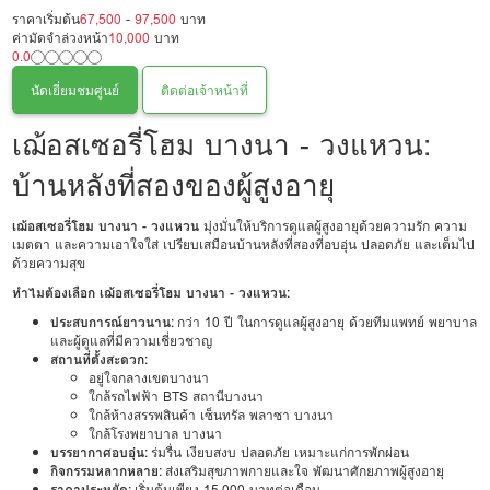
ราคาเริ่มต้น
67,500
-
97,500
บาท
ค่ามัดจำล่วงหน้า
10,000
บาท
0.0
นัดเยี่ยมชมศูนย์
ติดต่อเจ้าหน้าที่
เฌ้อสเซอรี่โฮม บางนา - วงแหวน:
บ้านหลังที่สองของผู้สูงอายุ
เฌ้อสเซอรี่โฮม บางนา - วงแหวน
มุ่งมั่นให้บริการดูแลผู้สูงอายุด้วยความรัก ความ
เมตตา และความเอาใจใส่ เปรียบเสมือนบ้านหลังที่สองที่อบอุ่น ปลอดภัย และเต็มไป
ด้วยความสุข
ทำไมต้องเลือก เฌ้อสเซอรี่โฮม บางนา - วงแหวน:
ประสบการณ์ยาวนาน:
กว่า 10 ปี ในการดูแลผู้สูงอายุ ด้วยทีมแพทย์ พยาบาล
และผู้ดูแลที่มีความเชี่ยวชาญ
สถานที่ตั้งสะดวก:
อยู่ใจกลางเขตบางนา
ใกล้รถไฟฟ้า BTS สถานีบางนา
ใกล้ห้างสรรพสินค้า เซ็นทรัล พลาซา บางนา
ใกล้โรงพยาบาล บางนา
บรรยากาศอบอุ่น:
ร่มรื่น เงียบสงบ ปลอดภัย เหมาะแก่การพักผ่อน
กิจกรรมหลากหลาย:
ส่งเสริมสุขภาพกายและใจ พัฒนาศักยภาพผู้สูงอายุ
ราคาประหยัด:
เริ่มต้นเพียง 15,000 บาทต่อเดือน