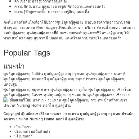
ค่าใช้จ่าย: อาจสูงกว่าการดูแลเอง
ความคิดถึงบ้าน: ผู้สูงอายุอาจรู้สึกคิดถึงบ้านและครอบครัว
ความรู้สึกถูกทอดทิ้ง: บางรายอาจรู้สึกถูกทอดทิ้ง
ดังนั้น การตัดสินใจเลือกใช้บริการศูนย์ดูแลผู้สูงอายุ ครอบครัวควรพิจารณาปัจจัย
ต่างๆ อย่างรอบคอบ ศึกษาข้อมูล เปรียบเทียบราคา บริการ สถานที่ และความเหมาะ
สมกับผู้สูงอายุ
ศูนย์ดูแลผู้สูงอายุที่ดี
จะช่วยยกระดับคุณภาพชีวิตของผู้สูงอายุ ให้
พวกเขามีความสุข สุขภาพดี ปลอดภัย และสร้างความสบายใจแก่ครอบครัว
Popular Tags
แนะนำ
ศูนย์ดูแลผู้สูงอายุ ใกล้ฉัน
ศูนย์ดูแลผู้สูงอายุ กรุงเทพ
ศูนย์ดูแลผู้สูงอายุ นนทบุรี
ศูนย์ดูแลผู้สูงอายุ ปทุมธานี
ศูนย์ดูแลผู้สูงอายุ สมุทรปราการ
ศูนย์ดูแลผู้สูงอายุ
นครปฐม
ศูนย์ดูแลผู้สูงอายุ สมุทรสาคร
ศูนย์ดูแลผู้สูงอายุ ภูเก็ต
ศูนย์ดูแลผู้สูงอายุ เชียงใหม่
ศูนย์ดูแลผู้สูงอายุ โคราช
ศูนย์ดูแลผู้สูงอายุ ขอนแก่น
ศูนย์ดูแลผู้สูงอายุ เชียงราย
Copyright © เฌ้อสเซอรี่โฮม บางนา - วงแหวน ศูนย์ดูแลผู้สูงอายุ กรุงเทพ บ้านพัก
คนชรา ประเวศ Nursing Home ดอกไม้ ดูแลผู้ป่วย
เกี่ยวกับเรา
นโยบายความเป็นส่วนตัว
นโยบายคุกกี้