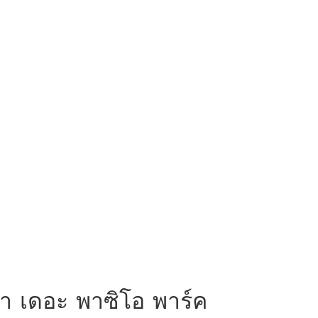
รา เดอะ พาซิโอ พาร์ค