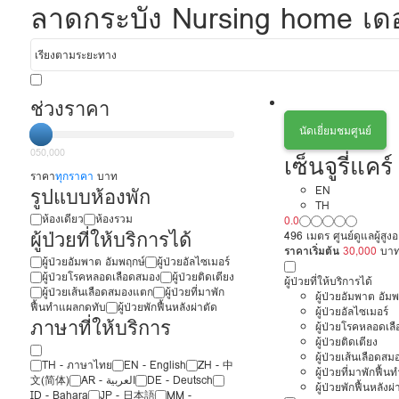
ลาดกระบัง Nursing home เดอะ
ช่วงราคา
นัดเยี่ยมชมศูนย์
0
50,000
เซ็นจูรี่แคร์
ราคา
ทุกราคา
บาท
รูปแบบห้องพัก
EN
TH
ห้องเดียว
ห้องรวม
0.0
ผู้ป่วยที่ให้บริการได้
496 เมตร ศูนย์ดูแลผู้สู
ราคาเริ่มต้น
30,000
บา
ผู้ป่วยอัมพาต อัมพฤกษ์
ผู้ป่วยอัลไซเมอร์
ผู้ป่วยโรคหลอดเลือดสมอง
ผู้ป่วยติดเตียง
ผู้ป่วยที่ให้บริการได้
ผู้ป่วยเส้นเลือดสมองแตก
ผู้ป่วยที่มาพัก
ผู้ป่วยอัมพาต อัม
ฟื้นทำแผลกดทับ
ผู้ป่วยพักฟื้นหลังผ่าตัด
ผู้ป่วยอัลไซเมอร์
ภาษาที่ให้บริการ
ผู้ป่วยโรคหลอดเล
ผู้ป่วยติดเตียง
ผู้ป่วยเส้นเลือดส
TH - ‏ภาษาไทย
EN - English
ZH - 中
ผู้ป่วยที่มาพักฟื้
文(简体)
‏AR - ‏العربية‏
DE - Deutsch
ผู้ป่วยพักฟื้นหลังผ่
ID - Bahara
JP - 日本語
MM -