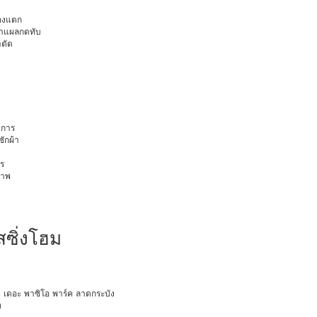
มองแตก
นทำแผลกดทับ
าตัด
การ
ักผ้า
ร
ภาพ
สซิ่งโฮม
ายุ เดอะ พาซิโอ พาร์ค ลาดกระบัง
ท