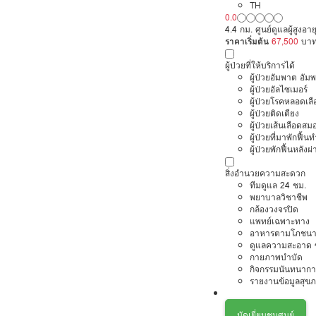
TH
0.0
4.4 กม. ศูนย์ดูแลผู้สูงอ
ราคาเริ่มต้น
67,500
บา
ผู้ป่วยที่ให้บริการได้
ผู้ป่วยอัมพาต อัม
ผู้ป่วยอัลไซเมอร์
ผู้ป่วยโรคหลอดเล
ผู้ป่วยติดเตียง
ผู้ป่วยเส้นเลือดส
ผู้ป่วยที่มาพักฟื้
ผู้ป่วยพักฟื้นหลังผ่
สิ่งอำนวยความสะดวก
ทีมดูแล 24 ชม.
พยาบาลวิชาชีพ
กล้องวงจรปิด
แพทย์เฉพาะทาง
อาหารตามโภชนา
ดูแลความสะอาด ซ
กายภาพบำบัด
กิจกรรมนันทนากา
รายงานข้อมูลสุข
นัดเยี่ยมชมศูนย์