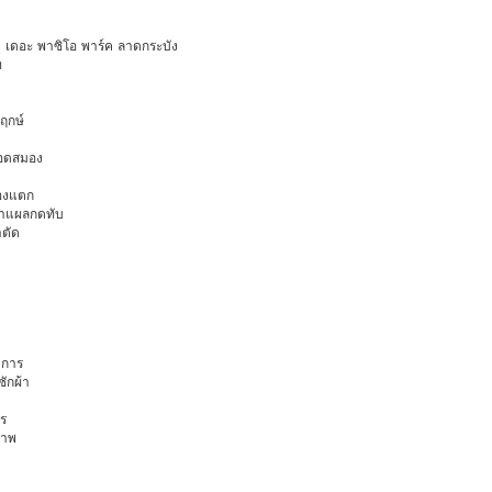
ายุ เดอะ พาซิโอ พาร์ค ลาดกระบัง
ท
พฤกษ์
ือดสมอง
มองแตก
นทำแผลกดทับ
าตัด
การ
ักผ้า
ร
ภาพ