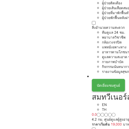
ผู้ป่วยติดเตียง
ผู้ป่วยเส้นเลือดส
ผู้ป่วยที่มาพักฟื้
ผู้ป่วยพักฟื้นหลังผ่
สิ่งอำนวยความสะดวก
ทีมดูแล 24 ชม.
พยาบาลวิชาชีพ
กล้องวงจรปิด
แพทย์เฉพาะทาง
อาหารตามโภชนา
ดูแลความสะอาด ซ
กายภาพบำบัด
กิจกรรมนันทนากา
รายงานข้อมูลสุข
นัดเยี่ยมชมศูนย์
สมทวีเนอร์
EN
TH
0.0
4.2 กม. ศูนย์ดูแลผู้สูงอ
ราคาเริ่มต้น
19,000
บา