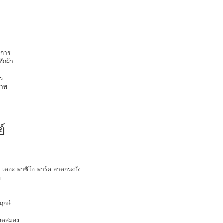
การ
ักผ้า
ร
ภาพ
์
ายุ เดอะ พาซิโอ พาร์ค ลาดกระบัง
ท
พฤกษ์
ือดสมอง