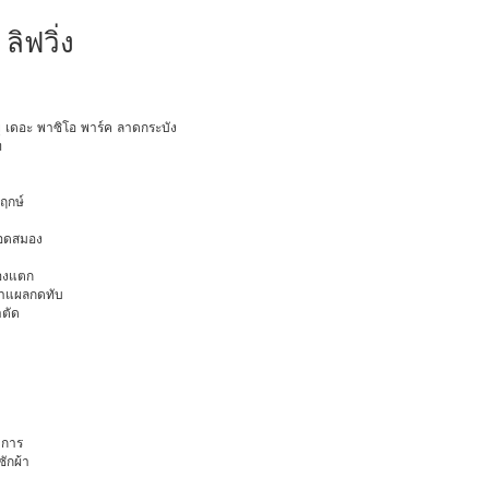
ลิฟวิ่ง
ายุ เดอะ พาซิโอ พาร์ค ลาดกระบัง
ท
พฤกษ์
ือดสมอง
มองแตก
นทำแผลกดทับ
าตัด
การ
ักผ้า