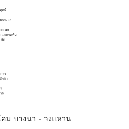
พฤกษ์
ือดสมอง
มองแตก
นทำแผลกดทับ
าตัด
การ
ักผ้า
ร
ภาพ
ี่โฮม บางนา - วงแหวน