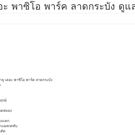
 พาซิโอ พาร์ค ลาดกระบัง ดูแลผ
งอายุ เดอะ พาซิโอ พาร์ค ลาดกระบัง
ท
พฤกษ์
ือดสมอง
มองแตก
นทำแผลกดทับ
าตัด