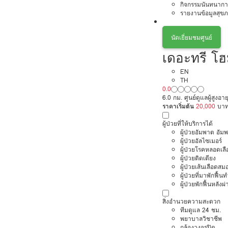
กิจกรรมนันทนากา
รายงานข้อมูลสุข
นัดเยี่ยมชมศูนย์
เดอะทรี โฮ
EN
TH
0.0
6.0 กม. ศูนย์ดูแลผู้สูงอ
ราคาเริ่มต้น
20,000
บา
ผู้ป่วยที่ให้บริการได้
ผู้ป่วยอัมพาต อัม
ผู้ป่วยอัลไซเมอร์
ผู้ป่วยโรคหลอดเล
ผู้ป่วยติดเตียง
ผู้ป่วยเส้นเลือดส
ผู้ป่วยที่มาพักฟื้
ผู้ป่วยพักฟื้นหลังผ่
สิ่งอำนวยความสะดวก
ทีมดูแล 24 ชม.
พยาบาลวิชาชีพ
กล้องวงจรปิด