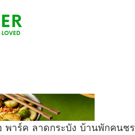
ิโอ พาร์ค ลาดกระบัง บ้านพักคนช