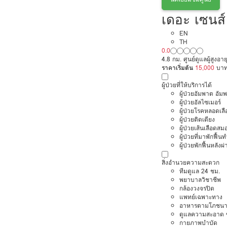
เดอะ เซนส์ 
EN
TH
0.0
4.8 กม. ศูนย์ดูแลผู้สูงอ
ราคาเริ่มต้น
15,000
บา
ผู้ป่วยที่ให้บริการได้
ผู้ป่วยอัมพาต อัม
ผู้ป่วยอัลไซเมอร์
ผู้ป่วยโรคหลอดเล
ผู้ป่วยติดเตียง
ผู้ป่วยเส้นเลือดส
ผู้ป่วยที่มาพักฟื้
ผู้ป่วยพักฟื้นหลังผ่
สิ่งอำนวยความสะดวก
ทีมดูแล 24 ชม.
พยาบาลวิชาชีพ
กล้องวงจรปิด
แพทย์เฉพาะทาง
อาหารตามโภชนา
ดูแลความสะอาด ซ
กายภาพบำบัด