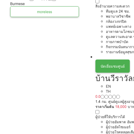
Burmese
สิ่งอำนวยความสะดวก
ทีมดูแล 24 ชม.
more
less
พยาบาลวิชาชีพ
กล้องวงจรปิด
แพทย์เฉพาะทาง
อาหารตามโภชนา
ดูแลความสะอาด ซ
กายภาพบำบัด
กิจกรรมนันทนากา
รายงานข้อมูลสุข
นัดเยี่ยมชมศูนย์
บ้านวีราวัลย
EN
TH
0.0
1.4 กม. ศูนย์ดูแลผู้สูงอ
ราคาเริ่มต้น
18,000
บา
ผู้ป่วยที่ให้บริการได้
ผู้ป่วยอัมพาต อัม
ผู้ป่วยอัลไซเมอร์
ผู้ป่วยโรคหลอดเล