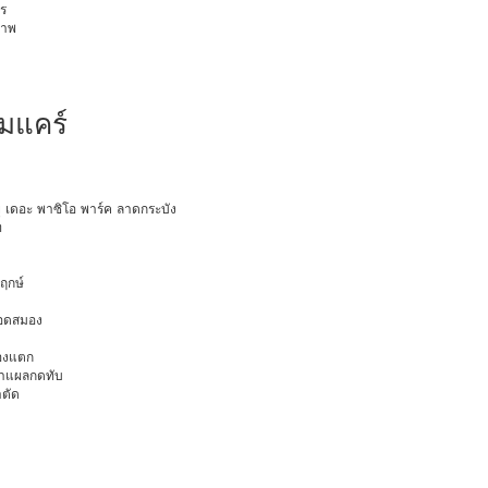
ร
ภาพ
มแคร์
ายุ เดอะ พาซิโอ พาร์ค ลาดกระบัง
ท
พฤกษ์
ือดสมอง
มองแตก
นทำแผลกดทับ
าตัด