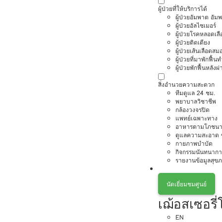
ผู้ป่วยที่ให้บริการได้
ผู้ป่วยอัมพาต อัม
ผู้ป่วยอัลไซเมอร์
ผู้ป่วยโรคหลอดเล
ผู้ป่วยติดเตียง
ผู้ป่วยเส้นเลือดส
ผู้ป่วยที่มาพักฟื้
ผู้ป่วยพักฟื้นหลังผ่
สิ่งอำนวยความสะดวก
ทีมดูแล 24 ชม.
พยาบาลวิชาชีพ
กล้องวงจรปิด
แพทย์เฉพาะทาง
อาหารตามโภชนา
ดูแลความสะอาด ซ
กายภาพบำบัด
กิจกรรมนันทนากา
รายงานข้อมูลสุข
นัดเยี่ยมชมศูนย์
เฌ้อสเซอร
EN