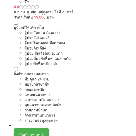
TH
0.0
8.2 กม. ศูนย์ดูแลผู้สูงอายุ ไอที สแควร์
ราคาเริ่มต้น
19,000
บาท
ผู้ป่วยที่ให้บริการได้
ผู้ป่วยอัมพาต อัมพฤกษ์
ผู้ป่วยอัลไซเมอร์
ผู้ป่วยโรคหลอดเลือดสมอง
ผู้ป่วยติดเตียง
ผู้ป่วยเส้นเลือดสมองแตก
ผู้ป่วยที่มาพักฟื้นทำแผลกดทับ
ผู้ป่วยพักฟื้นหลังผ่าตัด
สิ่งอำนวยความสะดวก
ทีมดูแล 24 ชม.
พยาบาลวิชาชีพ
กล้องวงจรปิด
แพทย์เฉพาะทาง
อาหารตามโภชนาการ
ดูแลความสะอาด ซักผ้า
กายภาพบำบัด
กิจกรรมนันทนาการ
รายงานข้อมูลสุขภาพ
นัดเยี่ยมชมศูนย์