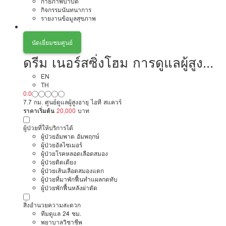
กายภาพบำบัด
กิจกรรมนันทนาการ
รายงานข้อมูลสุขภาพ
นัดเยี่ยมชมศูนย์
ดรีม เนอร์สซิ่งโฮม การดูแลผู้สูง
อายุหรือผู้มีภาวะพึ่งพิง
EN
TH
0.0
7.7 กม. ศูนย์ดูแลผู้สูงอายุ ไอที สแควร์
ราคาเริ่มต้น
20,000
บาท
ผู้ป่วยที่ให้บริการได้
ผู้ป่วยอัมพาต อัมพฤกษ์
ผู้ป่วยอัลไซเมอร์
ผู้ป่วยโรคหลอดเลือดสมอง
ผู้ป่วยติดเตียง
ผู้ป่วยเส้นเลือดสมองแตก
ผู้ป่วยที่มาพักฟื้นทำแผลกดทับ
ผู้ป่วยพักฟื้นหลังผ่าตัด
สิ่งอำนวยความสะดวก
ทีมดูแล 24 ชม.
พยาบาลวิชาชีพ