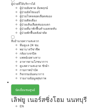
ผู้ป่วยที่ให้บริการได้
ผู้ป่วยอัมพาต อัมพฤกษ์
ผู้ป่วยอัลไซเมอร์
ผู้ป่วยโรคหลอดเลือดสมอง
ผู้ป่วยติดเตียง
ผู้ป่วยเส้นเลือดสมองแตก
ผู้ป่วยที่มาพักฟื้นทำแผลกดทับ
ผู้ป่วยพักฟื้นหลังผ่าตัด
สิ่งอำนวยความสะดวก
ทีมดูแล 24 ชม.
พยาบาลวิชาชีพ
กล้องวงจรปิด
แพทย์เฉพาะทาง
อาหารตามโภชนาการ
ดูแลความสะอาด ซักผ้า
กายภาพบำบัด
กิจกรรมนันทนาการ
รายงานข้อมูลสุขภาพ
นัดเยี่ยมชมศูนย์
เลิฟยู เนอร์สซิ่งโฮม นนทบุรี
EN