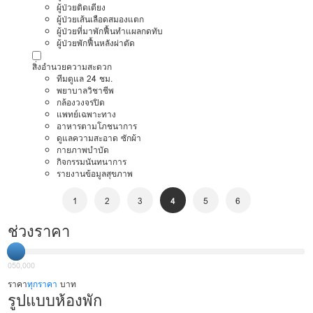
ผู้ป่วยติดเตียง
ผู้ป่วยเส้นเลือดสมองแตก
ผู้ป่วยที่มาพักฟื้นทำแผลกดทับ
ผู้ป่วยพักฟื้นหลังผ่าตัด
สิ่งอำนวยความสะดวก
ทีมดูแล 24 ชม.
พยาบาลวิชาชีพ
กล้องวงจรปิด
แพทย์เฉพาะทาง
อาหารตามโภชนาการ
ดูแลความสะอาด ซักผ้า
กายภาพบำบัด
กิจกรรมนันทนาการ
รายงานข้อมูลสุขภาพ
1
2
3
4
5
6
ช่วงราคา
0
50,000
ราคา
ทุกราคา
บาท
รูปแบบห้องพัก