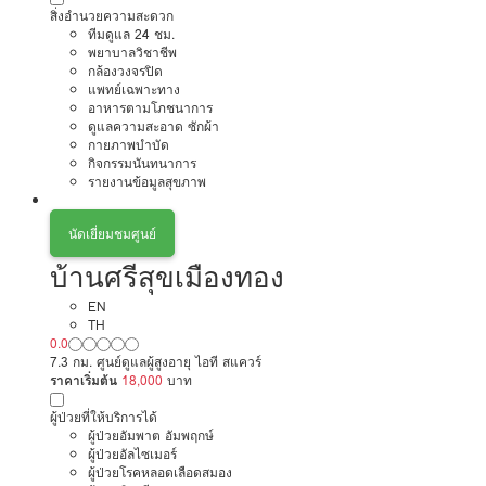
สิ่งอำนวยความสะดวก
ทีมดูแล 24 ชม.
พยาบาลวิชาชีพ
กล้องวงจรปิด
แพทย์เฉพาะทาง
อาหารตามโภชนาการ
ดูแลความสะอาด ซักผ้า
กายภาพบำบัด
กิจกรรมนันทนาการ
รายงานข้อมูลสุขภาพ
นัดเยี่ยมชมศูนย์
บ้านศรีสุขเมืองทอง
EN
TH
0.0
7.3 กม. ศูนย์ดูแลผู้สูงอายุ ไอที สแควร์
ราคาเริ่มต้น
18,000
บาท
ผู้ป่วยที่ให้บริการได้
ผู้ป่วยอัมพาต อัมพฤกษ์
ผู้ป่วยอัลไซเมอร์
ผู้ป่วยโรคหลอดเลือดสมอง