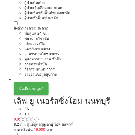
ผู้ป่วยติดเตียง
ผู้ป่วยเส้นเลือดสมองแตก
ผู้ป่วยที่มาพักฟื้นทำแผลกดทับ
ผู้ป่วยพักฟื้นหลังผ่าตัด
สิ่งอำนวยความสะดวก
ทีมดูแล 24 ชม.
พยาบาลวิชาชีพ
กล้องวงจรปิด
แพทย์เฉพาะทาง
อาหารตามโภชนาการ
ดูแลความสะอาด ซักผ้า
กายภาพบำบัด
กิจกรรมนันทนาการ
รายงานข้อมูลสุขภาพ
นัดเยี่ยมชมศูนย์
เลิฟ ยู เนอร์สซิ่งโฮม นนทบุรี
EN
TH
0.0
8.2 กม. ศูนย์ดูแลผู้สูงอายุ ไอที สแควร์
ราคาเริ่มต้น
19,000
บาท