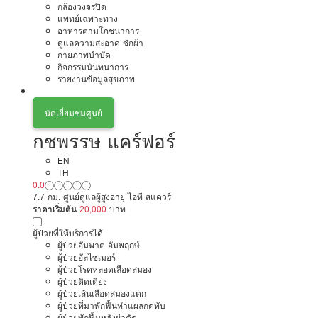
กล้องวงจรปิด
แพทย์เฉพาะทาง
อาหารตามโภชนาการ
ดูแลความสะอาด ซักผ้า
กายภาพบำบัด
กิจกรรมนันทนาการ
รายงานข้อมูลสุขภาพ
นัดเยี่ยมชมศูนย์
กชพรรษ แคร์ฟอร์
EN
TH
0.0
7.7 กม. ศูนย์ดูแลผู้สูงอายุ ไอที สแควร์
ราคาเริ่มต้น
20,000
บาท
ผู้ป่วยที่ให้บริการได้
ผู้ป่วยอัมพาต อัมพฤกษ์
ผู้ป่วยอัลไซเมอร์
ผู้ป่วยโรคหลอดเลือดสมอง
ผู้ป่วยติดเตียง
ผู้ป่วยเส้นเลือดสมองแตก
ผู้ป่วยที่มาพักฟื้นทำแผลกดทับ
ผู้ป่วยพักฟื้นหลังผ่าตัด