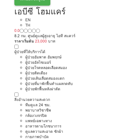
เอบีซี โฮมแคร์
EN
TH
0.0
8.2 กม. ศูนย์ดูแลผู้สูงอายุ ไอที สแควร์
ราคาเริ่มต้น
23,000
บาท
ผู้ป่วยที่ให้บริการได้
ผู้ป่วยอัมพาต อัมพฤกษ์
ผู้ป่วยอัลไซเมอร์
ผู้ป่วยโรคหลอดเลือดสมอง
ผู้ป่วยติดเตียง
ผู้ป่วยเส้นเลือดสมองแตก
ผู้ป่วยที่มาพักฟื้นทำแผลกดทับ
ผู้ป่วยพักฟื้นหลังผ่าตัด
สิ่งอำนวยความสะดวก
ทีมดูแล 24 ชม.
พยาบาลวิชาชีพ
กล้องวงจรปิด
แพทย์เฉพาะทาง
อาหารตามโภชนาการ
ดูแลความสะอาด ซักผ้า
กายภาพบำบัด