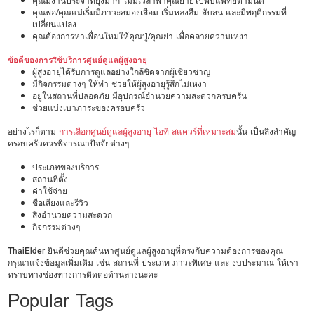
คุณมีงานประจำที่ยุ่งมาก ไม่มีเวลาพาคุณยายไปพบแพทย์ตามนัด
คุณพ่อ/คุณแม่เริ่มมีภาวะสมองเสื่อม เริ่มหลงลืม สับสน และมีพฤติกรรมที่
เปลี่ยนแปลง
คุณต้องการหาเพื่อนใหม่ให้คุณปู่/คุณย่า เพื่อคลายความเหงา
ข้อดีของการใช้บริการศูนย์ดูแลผู้สูงอายุ
ผู้สูงอายุได้รับการดูแลอย่างใกล้ชิดจากผู้เชี่ยวชาญ
มีกิจกรรมต่างๆ ให้ทำ ช่วยให้ผู้สูงอายุรู้สึกไม่เหงา
อยู่ในสถานที่ปลอดภัย มีอุปกรณ์อำนวยความสะดวกครบครัน
ช่วยแบ่งเบาภาระของครอบครัว
อย่างไรก็ตาม
การเลือกศูนย์ดูแลผู้สูงอายุ ไอที สแควร์ที่เหมาะสม
นั้น เป็นสิ่งสำคัญ
ครอบครัวควรพิจารณาปัจจัยต่างๆ
ประเภทของบริการ
สถานที่ตั้ง
ค่าใช้จ่าย
ชื่อเสียงและรีวิว
สิ่งอำนวยความสะดวก
กิจกรรมต่างๆ
ThaiElder
ยินดีช่วยคุณค้นหาศูนย์ดูแลผู้สูงอายุที่ตรงกับความต้องการของคุณ
กรุณาแจ้งข้อมูลเพิ่มเติม เช่น สถานที่ ประเภท ภาวะพิเศษ และ งบประมาณ ให้เรา
ทราบทางช่องทางการติดต่อด้านล่างนะคะ
Popular Tags