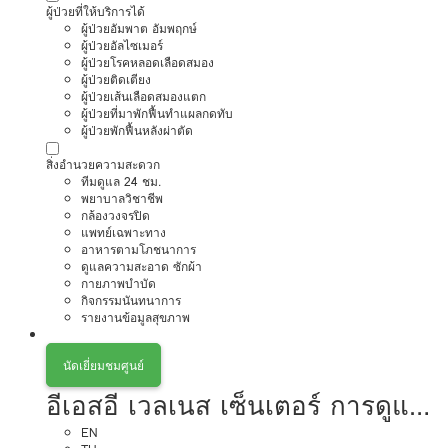
ผู้ป่วยที่ให้บริการได้
ผู้ป่วยอัมพาต อัมพฤกษ์
ผู้ป่วยอัลไซเมอร์
ผู้ป่วยโรคหลอดเลือดสมอง
ผู้ป่วยติดเตียง
ผู้ป่วยเส้นเลือดสมองแตก
ผู้ป่วยที่มาพักฟื้นทำแผลกดทับ
ผู้ป่วยพักฟื้นหลังผ่าตัด
สิ่งอำนวยความสะดวก
ทีมดูแล 24 ชม.
พยาบาลวิชาชีพ
กล้องวงจรปิด
แพทย์เฉพาะทาง
อาหารตามโภชนาการ
ดูแลความสะอาด ซักผ้า
กายภาพบำบัด
กิจกรรมนันทนาการ
รายงานข้อมูลสุขภาพ
นัดเยี่ยมชมศูนย์
อีเอสอี เวลเนส เซ็นเตอร์ การดูแล
ผู้สูงอายุหรือผู้มีภาวะพึ่งพิง
EN