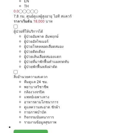
EN
TH
0.0
7.8 กม. ศูนย์ดูแลผู้สูงอายุ ไอที สแควร์
ราคาเริ่มต้น
18,000
บาท
ผู้ป่วยที่ให้บริการได้
ผู้ป่วยอัมพาต อัมพฤกษ์
ผู้ป่วยอัลไซเมอร์
ผู้ป่วยโรคหลอดเลือดสมอง
ผู้ป่วยติดเตียง
ผู้ป่วยเส้นเลือดสมองแตก
ผู้ป่วยที่มาพักฟื้นทำแผลกดทับ
ผู้ป่วยพักฟื้นหลังผ่าตัด
สิ่งอำนวยความสะดวก
ทีมดูแล 24 ชม.
พยาบาลวิชาชีพ
กล้องวงจรปิด
แพทย์เฉพาะทาง
อาหารตามโภชนาการ
ดูแลความสะอาด ซักผ้า
กายภาพบำบัด
กิจกรรมนันทนาการ
รายงานข้อมูลสุขภาพ