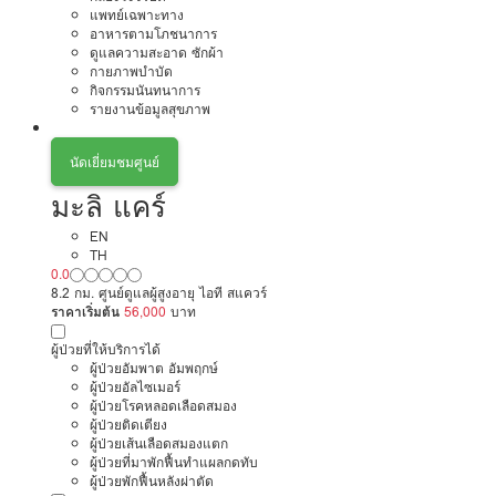
แพทย์เฉพาะทาง
อาหารตามโภชนาการ
ดูแลความสะอาด ซักผ้า
กายภาพบำบัด
กิจกรรมนันทนาการ
รายงานข้อมูลสุขภาพ
นัดเยี่ยมชมศูนย์
มะลิ แคร์
EN
TH
0.0
8.2 กม. ศูนย์ดูแลผู้สูงอายุ ไอที สแควร์
ราคาเริ่มต้น
56,000
บาท
ผู้ป่วยที่ให้บริการได้
ผู้ป่วยอัมพาต อัมพฤกษ์
ผู้ป่วยอัลไซเมอร์
ผู้ป่วยโรคหลอดเลือดสมอง
ผู้ป่วยติดเตียง
ผู้ป่วยเส้นเลือดสมองแตก
ผู้ป่วยที่มาพักฟื้นทำแผลกดทับ
ผู้ป่วยพักฟื้นหลังผ่าตัด