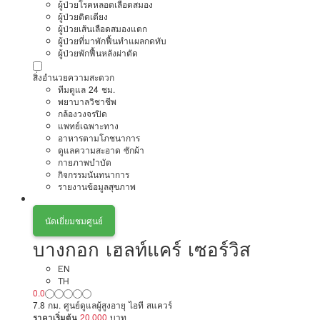
ผู้ป่วยโรคหลอดเลือดสมอง
ผู้ป่วยติดเตียง
ผู้ป่วยเส้นเลือดสมองแตก
ผู้ป่วยที่มาพักฟื้นทำแผลกดทับ
ผู้ป่วยพักฟื้นหลังผ่าตัด
สิ่งอำนวยความสะดวก
ทีมดูแล 24 ชม.
พยาบาลวิชาชีพ
กล้องวงจรปิด
แพทย์เฉพาะทาง
อาหารตามโภชนาการ
ดูแลความสะอาด ซักผ้า
กายภาพบำบัด
กิจกรรมนันทนาการ
รายงานข้อมูลสุขภาพ
นัดเยี่ยมชมศูนย์
บางกอก เฮลท์แคร์ เซอร์วิส
EN
TH
0.0
7.8 กม. ศูนย์ดูแลผู้สูงอายุ ไอที สแควร์
ราคาเริ่มต้น
20,000
บาท