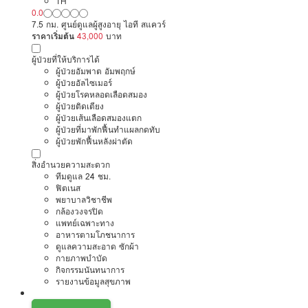
TH
0.0
7.5 กม. ศูนย์ดูแลผู้สูงอายุ ไอที สแควร์
ราคาเริ่มต้น
43,000
บาท
ผู้ป่วยที่ให้บริการได้
ผู้ป่วยอัมพาต อัมพฤกษ์
ผู้ป่วยอัลไซเมอร์
ผู้ป่วยโรคหลอดเลือดสมอง
ผู้ป่วยติดเตียง
ผู้ป่วยเส้นเลือดสมองแตก
ผู้ป่วยที่มาพักฟื้นทำแผลกดทับ
ผู้ป่วยพักฟื้นหลังผ่าตัด
สิ่งอำนวยความสะดวก
ทีมดูแล 24 ชม.
ฟิตเนส
พยาบาลวิชาชีพ
กล้องวงจรปิด
แพทย์เฉพาะทาง
อาหารตามโภชนาการ
ดูแลความสะอาด ซักผ้า
กายภาพบำบัด
กิจกรรมนันทนาการ
รายงานข้อมูลสุขภาพ