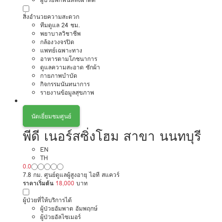
สิ่งอำนวยความสะดวก
ทีมดูแล 24 ชม.
พยาบาลวิชาชีพ
กล้องวงจรปิด
แพทย์เฉพาะทาง
อาหารตามโภชนาการ
ดูแลความสะอาด ซักผ้า
กายภาพบำบัด
กิจกรรมนันทนาการ
รายงานข้อมูลสุขภาพ
นัดเยี่ยมชมศูนย์
พีดี เนอร์สซิ่งโฮม สาขา นนทบุรี
EN
TH
0.0
7.8 กม. ศูนย์ดูแลผู้สูงอายุ ไอที สแควร์
ราคาเริ่มต้น
18,000
บาท
ผู้ป่วยที่ให้บริการได้
ผู้ป่วยอัมพาต อัมพฤกษ์
ผู้ป่วยอัลไซเมอร์