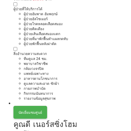
ผู้ป่วยที่ให้บริการได้
ผู้ป่วยอัมพาต อัมพฤกษ์
ผู้ป่วยอัลไซเมอร์
ผู้ป่วยโรคหลอดเลือดสมอง
ผู้ป่วยติดเตียง
ผู้ป่วยเส้นเลือดสมองแตก
ผู้ป่วยที่มาพักฟื้นทำแผลกดทับ
ผู้ป่วยพักฟื้นหลังผ่าตัด
สิ่งอำนวยความสะดวก
ทีมดูแล 24 ชม.
พยาบาลวิชาชีพ
กล้องวงจรปิด
แพทย์เฉพาะทาง
อาหารตามโภชนาการ
ดูแลความสะอาด ซักผ้า
กายภาพบำบัด
กิจกรรมนันทนาการ
รายงานข้อมูลสุขภาพ
นัดเยี่ยมชมศูนย์
คูณดี เนอร์สซิ่งโฮม