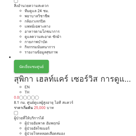
สิ่งอำนวยความสะดวก
ทีมดูแล 24 ชม.
พยาบาลวิชาชีพ
กล้องวงจรปิด
แพทย์เฉพาะทาง
อาหารตามโภชนาการ
ดูแลความสะอาด ซักผ้า
กายภาพบำบัด
กิจกรรมนันทนาการ
รายงานข้อมูลสุขภาพ
นัดเยี่ยมชมศูนย์
สุพิกา เฮลท์แคร์ เซอร์วิส การดูแล
ผู้สูงอายุหรือผู้มีภาวะพึ่งพิง
EN
TH
0.0
8.1 กม. ศูนย์ดูแลผู้สูงอายุ ไอที สแควร์
ราคาเริ่มต้น
25,000
บาท
ผู้ป่วยที่ให้บริการได้
ผู้ป่วยอัมพาต อัมพฤกษ์
ผู้ป่วยอัลไซเมอร์
ผู้ป่วยโรคหลอดเลือดสมอง