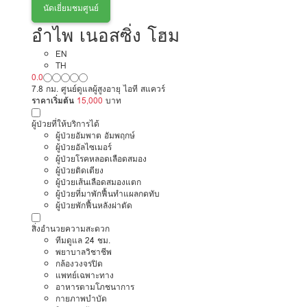
นัดเยี่ยมชมศูนย์
อำไพ เนอสซิ่ง โฮม
EN
TH
0.0
7.8 กม. ศูนย์ดูแลผู้สูงอายุ ไอที สแควร์
ราคาเริ่มต้น
15,000
บาท
ผู้ป่วยที่ให้บริการได้
ผู้ป่วยอัมพาต อัมพฤกษ์
ผู้ป่วยอัลไซเมอร์
ผู้ป่วยโรคหลอดเลือดสมอง
ผู้ป่วยติดเตียง
ผู้ป่วยเส้นเลือดสมองแตก
ผู้ป่วยที่มาพักฟื้นทำแผลกดทับ
ผู้ป่วยพักฟื้นหลังผ่าตัด
สิ่งอำนวยความสะดวก
ทีมดูแล 24 ชม.
พยาบาลวิชาชีพ
กล้องวงจรปิด
แพทย์เฉพาะทาง
อาหารตามโภชนาการ
กายภาพบำบัด