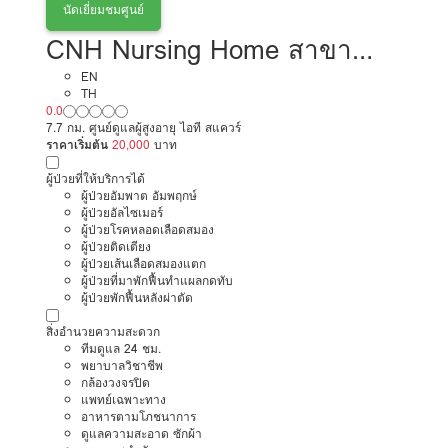
นัดเยี่ยมชมศูนย์
CNH Nursing Home สาขา
รัชดาภิเษก 32
EN
TH
0.0
7.7 กม. ศูนย์ดูแลผู้สูงอายุ ไอที สแควร์
ราคาเริ่มต้น
20,000
บาท
ผู้ป่วยที่ให้บริการได้
ผู้ป่วยอัมพาต อัมพฤกษ์
ผู้ป่วยอัลไซเมอร์
ผู้ป่วยโรคหลอดเลือดสมอง
ผู้ป่วยติดเตียง
ผู้ป่วยเส้นเลือดสมองแตก
ผู้ป่วยที่มาพักฟื้นทำแผลกดทับ
ผู้ป่วยพักฟื้นหลังผ่าตัด
สิ่งอำนวยความสะดวก
ทีมดูแล 24 ชม.
พยาบาลวิชาชีพ
กล้องวงจรปิด
แพทย์เฉพาะทาง
อาหารตามโภชนาการ
ดูแลความสะอาด ซักผ้า