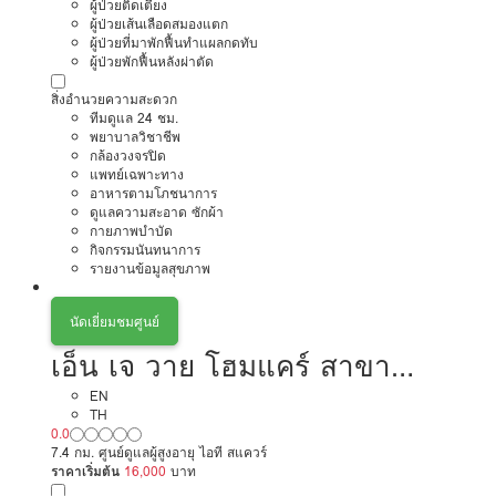
ผู้ป่วยติดเตียง
ผู้ป่วยเส้นเลือดสมองแตก
ผู้ป่วยที่มาพักฟื้นทำแผลกดทับ
ผู้ป่วยพักฟื้นหลังผ่าตัด
สิ่งอำนวยความสะดวก
ทีมดูแล 24 ชม.
พยาบาลวิชาชีพ
กล้องวงจรปิด
แพทย์เฉพาะทาง
อาหารตามโภชนาการ
ดูแลความสะอาด ซักผ้า
กายภาพบำบัด
กิจกรรมนันทนาการ
รายงานข้อมูลสุขภาพ
นัดเยี่ยมชมศูนย์
เอ็น เจ วาย โฮมแคร์ สาขา
ติวานนท์ 38/1 ​
EN
TH
0.0
7.4 กม. ศูนย์ดูแลผู้สูงอายุ ไอที สแควร์
ราคาเริ่มต้น
16,000
บาท