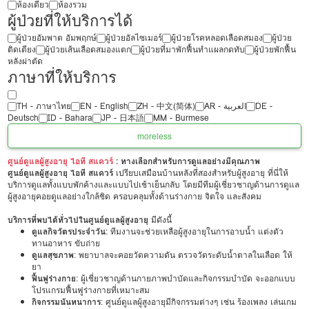
ห้องเดียว
ห้องรวม
ผู้ป่วยที่ให้บริการได้
ผู้ป่วยอัมพาต อัมพฤกษ์
ผู้ป่วยอัลไซเมอร์
ผู้ป่วยโรคหลอดเลือดสมอง
ผู้ป่วย
ติดเตียง
ผู้ป่วยเส้นเลือดสมองแตก
ผู้ป่วยที่มาพักฟื้นทำแผลกดทับ
ผู้ป่วยพักฟื้น
หลังผ่าตัด
ภาษาที่ให้บริการ
TH - ‏ภาษาไทย
EN - English
ZH - 中文(简体)
‏AR - ‏العربية‏
DE -
Deutsch
ID - Bahara
JP - 日本語
MM - Burmese
more
less
ศูนย์ดูแลผู้สูงอายุ ไอที สแควร์
: ทางเลือกสำหรับการดูแลอย่างมีคุณภาพ
ศูนย์ดูแลผู้สูงอายุ ไอที สแควร์
เปรียบเสมือนบ้านหลังที่สองสำหรับผู้สูงอายุ ที่นี่ให้
บริการดูแลทั้งแบบพักค้างและแบบไปเช้าเย็นกลับ โดยมีทีมผู้เชี่ยวชาญด้านการดูแล
ผู้สูงอายุคอยดูแลอย่างใกล้ชิด ครอบคลุมทั้งด้านร่างกาย จิตใจ และสังคม
บริการที่พบได้ทั่วไปในศูนย์ดูแลผู้สูงอายุ
มีดังนี้
ดูแลกิจวัตรประจำวัน
: ทีมงานจะช่วยเหลือผู้สูงอายุในการอาบน้ำ แต่งตัว
ทานอาหาร ขับถ่าย
ดูแลสุขภาพ
: พยาบาลจะคอยวัดความดัน ตรวจวัดระดับน้ำตาลในเลือด ให้
ยา
ฟื้นฟูร่างกาย
: ผู้เชี่ยวชาญด้านกายภาพบำบัดและกิจกรรมบำบัด จะออกแบบ
โปรแกรมฟื้นฟูร่างกายที่เหมาะสม
กิจกรรมนันทนาการ
: ศูนย์ดูแลผู้สูงอายุมีกิจกรรมต่างๆ เช่น ร้องเพลง เล่นเกม