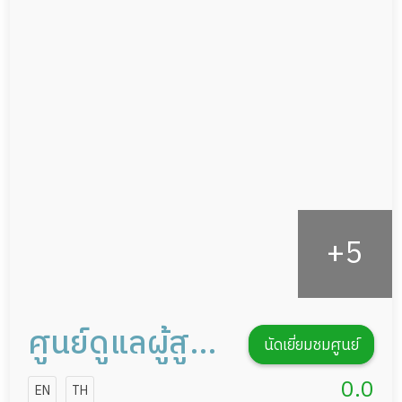
แพทย์เฉพาะทาง
ผู้ป่วยที่มาพักฟื้นทำแผลกดทับ
อาหารตามโภชนาการ
ผู้ป่วยพักฟื้นหลังผ่าตัด
ดูแลความสะอาด ซักผ้า
กายภาพบำบัด
กิจกรรมนันทนาการ
รายงานข้อมูลสุขภาพ
ศูนย์ดูแลผู้สูง
นัดเยี่ยมชมศูนย์
อายุบ้านแสง
0.0
EN
TH