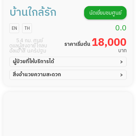
บ้านใกล้รัก
นัดเยี่ยมชมศูนย์
0.0
EN
TH
18,000
5.4 กม. ศูนย์
ราคาเริ่มต้น
ดูแลผู้สูงอายุ โกลบ
บาท
อลเฮ้าส์ นครปฐม
ผู้ป่วยที่ให้บริการได้
ผู้ป่วยอัมพาต อัมพฤกษ์
สิ่งอำนวยความสะดวก
ผู้ป่วยอัลไซเมอร์
ทีมดูแล 24 ชม.
ผู้ป่วยโรคหลอดเลือดสมอง
พยาบาลวิชาชีพ
ผู้ป่วยติดเตียง
กล้องวงจรปิด
ผู้ป่วยเส้นเลือดสมองแตก
แพทย์เฉพาะทาง
ผู้ป่วยที่มาพักฟื้นทำแผลกดทับ
อาหารตามโภชนาการ
ผู้ป่วยพักฟื้นหลังผ่าตัด
ดูแลความสะอาด ซักผ้า