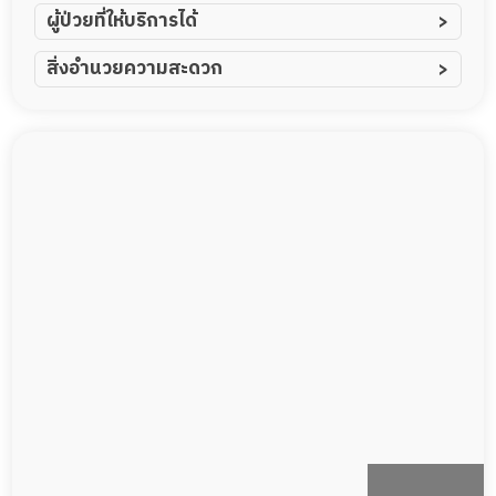
ผู้ป่วยที่ให้บริการได้
ผู้ป่วยอัมพาต อัมพฤกษ์
สิ่งอำนวยความสะดวก
ผู้ป่วยอัลไซเมอร์
ทีมดูแล 24 ชม.
ผู้ป่วยโรคหลอดเลือดสมอง
พยาบาลวิชาชีพ
ผู้ป่วยติดเตียง
กล้องวงจรปิด
ผู้ป่วยเส้นเลือดสมองแตก
แพทย์เฉพาะทาง
ผู้ป่วยที่มาพักฟื้นทำแผลกดทับ
อาหารตามโภชนาการ
ผู้ป่วยพักฟื้นหลังผ่าตัด
ดูแลความสะอาด ซักผ้า
กายภาพบำบัด
กิจกรรมนันทนาการ
รายงานข้อมูลสุขภาพ