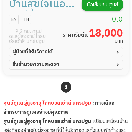
บ้านสุขใจเนอ
นัดเยี่ยมชมศูนย์
ร์สซิ่งโฮม
0.0
EN
TH
นครปฐม
18,000
9.2 กม. ศูนย์
ราคาเริ่มต้น
ดูแลผู้สูงอายุ โกลบ
บาท
อลเฮ้าส์ นครปฐม
ผู้ป่วยที่ให้บริการได้
ผู้ป่วยอัมพาต อัมพฤกษ์
สิ่งอำนวยความสะดวก
ผู้ป่วยอัลไซเมอร์
ทีมดูแล 24 ชม.
ผู้ป่วยโรคหลอดเลือดสมอง
พยาบาลวิชาชีพ
1
ผู้ป่วยติดเตียง
กล้องวงจรปิด
ผู้ป่วยเส้นเลือดสมองแตก
แพทย์เฉพาะทาง
ศูนย์ดูแลผู้สูงอายุ โกลบอลเฮ้าส์ นครปฐม
: ทางเลือก
ผู้ป่วยที่มาพักฟื้นทำแผลกดทับ
อาหารตามโภชนาการ
สำหรับการดูแลอย่างมีคุณภาพ
ผู้ป่วยพักฟื้นหลังผ่าตัด
ดูแลความสะอาด ซักผ้า
ศูนย์ดูแลผู้สูงอายุ โกลบอลเฮ้าส์ นครปฐม
เปรียบเสมือนบ้าน
กายภาพบำบัด
หลังที่สองสำหรับผู้สูงอายุ ที่นี่ให้บริการดูแลทั้งแบบพักค้างและ