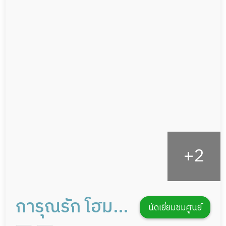
ผู้ป่วยเส้นเลือดสมองแตก
แพทย์เฉพาะทาง
ผู้ป่วยที่มาพักฟื้นทำแผลกดทับ
อาหารตามโภชนาการ
ผู้ป่วยพักฟื้นหลังผ่าตัด
ดูแลความสะอาด ซักผ้า
กายภาพบำบัด
กิจกรรมนันทนาการ
รายงานข้อมูลสุขภาพ
การุณรัก โฮม
นัดเยี่ยมชมศูนย์