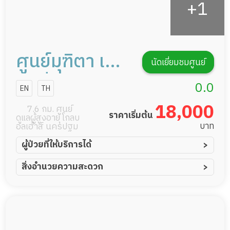
ศูนย์มุฑิตา เนอ
นัดเยี่ยมชมศูนย์
ร์สซิ่งโฮม การ
0.0
EN
TH
ดูแลผู้สูงอายุ
18,000
7.6 กม. ศูนย์
ราคาเริ่มต้น
ดูแลผู้สูงอายุ โกลบ
หรือผู้มีภาวะพึ่ง
บาท
อลเฮ้าส์ นครปฐม
พิง
ผู้ป่วยที่ให้บริการได้
ผู้ป่วยอัมพาต อัมพฤกษ์
สิ่งอำนวยความสะดวก
ผู้ป่วยอัลไซเมอร์
ทีมดูแล 24 ชม.
ผู้ป่วยโรคหลอดเลือดสมอง
พยาบาลวิชาชีพ
ผู้ป่วยติดเตียง
กล้องวงจรปิด
ผู้ป่วยเส้นเลือดสมองแตก