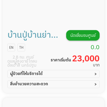
บ้านปู่บ้านย่า
นัดเยี่ยมชมศูนย์
นครปฐม
0.0
EN
TH
23,000
2.8 กม. ศูนย์
ราคาเริ่มต้น
ดูแลผู้สูงอายุ โกลบ
บาท
อลเฮ้าส์ นครปฐม
ผู้ป่วยที่ให้บริการได้
ผู้ป่วยอัมพาต อัมพฤกษ์
สิ่งอำนวยความสะดวก
ผู้ป่วยอัลไซเมอร์
ทีมดูแล 24 ชม.
ผู้ป่วยโรคหลอดเลือดสมอง
พยาบาลวิชาชีพ
ผู้ป่วยติดเตียง
กล้องวงจรปิด