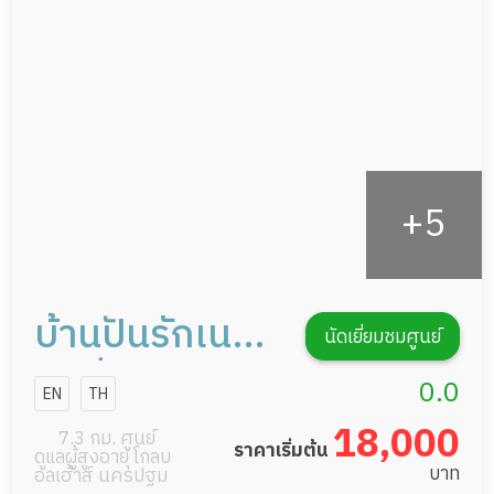
กายภาพบำบัด
กิจกรรมนันทนาการ
รายงานข้อมูลสุขภาพ
บ้านปันรักเนอ
นัดเยี่ยมชมศูนย์
ร์สซิ่งโฮม
0.0
EN
TH
18,000
7.3 กม. ศูนย์
ราคาเริ่มต้น
ดูแลผู้สูงอายุ โกลบ
บาท
อลเฮ้าส์ นครปฐม