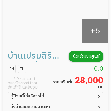
บ้านเปรมสิริ
นัดเยี่ยมชมศูนย์
เนอร์สซิ่งโฮม
0.0
EN
TH
28,000
3.9 กม. ศูนย์
ราคาเริ่มต้น
ดูแลผู้สูงอายุ โกลบ
บาท
อลเฮ้าส์ นครปฐม
ผู้ป่วยที่ให้บริการได้
ผู้ป่วยอัมพาต อัมพฤกษ์
สิ่งอำนวยความสะดวก