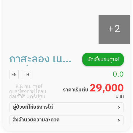
กาสะลอง เนอ
นัดเยี่ยมชมศูนย์
ร์สซิ่งโฮม สาขา
0.0
EN
TH
นครปฐม
29,000
8.8 กม. ศูนย์
ราคาเริ่มต้น
ดูแลผู้สูงอายุ โกลบ
บาท
อลเฮ้าส์ นครปฐม
ผู้ป่วยที่ให้บริการได้
ผู้ป่วยอัมพาต อัมพฤกษ์
สิ่งอำนวยความสะดวก
ผู้ป่วยอัลไซเมอร์
ทีมดูแล 24 ชม.