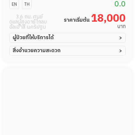
แคร์
0.0
EN
TH
18,000
3.6 กม. ศูนย์
ราคาเริ่มต้น
ดูแลผู้สูงอายุ โกลบ
บาท
อลเฮ้าส์ นครปฐม
ผู้ป่วยที่ให้บริการได้
ผู้ป่วยอัมพาต อัมพฤกษ์
สิ่งอำนวยความสะดวก
ผู้ป่วยอัลไซเมอร์
ทีมดูแล 24 ชม.
ผู้ป่วยโรคหลอดเลือดสมอง
พยาบาลวิชาชีพ
ผู้ป่วยติดเตียง
กล้องวงจรปิด
ผู้ป่วยเส้นเลือดสมองแตก
แพทย์เฉพาะทาง
ผู้ป่วยที่มาพักฟื้นทำแผลกดทับ
อาหารตามโภชนาการ
ผู้ป่วยพักฟื้นหลังผ่าตัด
ดูแลความสะอาด ซักผ้า
กายภาพบำบัด
กิจกรรมนันทนาการ
รายงานข้อมูลสุขภาพ