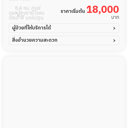
ตะวัน
18,000
8.4 กม. ศูนย์
ราคาเริ่มต้น
ดูแลผู้สูงอายุ โกลบ
บาท
อลเฮ้าส์ นครปฐม
ผู้ป่วยที่ให้บริการได้
ผู้ป่วยอัมพาต อัมพฤกษ์
สิ่งอำนวยความสะดวก
ผู้ป่วยอัลไซเมอร์
ทีมดูแล 24 ชม.
ผู้ป่วยโรคหลอดเลือดสมอง
พยาบาลวิชาชีพ
ผู้ป่วยติดเตียง
กล้องวงจรปิด
ผู้ป่วยเส้นเลือดสมองแตก
แพทย์เฉพาะทาง
ผู้ป่วยที่มาพักฟื้นทำแผลกดทับ
อาหารตามโภชนาการ
ผู้ป่วยพักฟื้นหลังผ่าตัด
ดูแลความสะอาด ซักผ้า
กายภาพบำบัด
กิจกรรมนันทนาการ
รายงานข้อมูลสุขภาพ