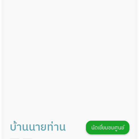
ผู้ป่วยเส้นเลือดสมองแตก
แพทย์เฉพาะทาง
ผู้ป่วยที่มาพักฟื้นทำแผลกดทับ
อาหารตามโภชนาการ
ผู้ป่วยพักฟื้นหลังผ่าตัด
ดูแลความสะอาด ซักผ้า
กายภาพบำบัด
กิจกรรมนันทนาการ
รายงานข้อมูลสุขภาพ
บ้านนายท่าน
นัดเยี่ยมชมศูนย์