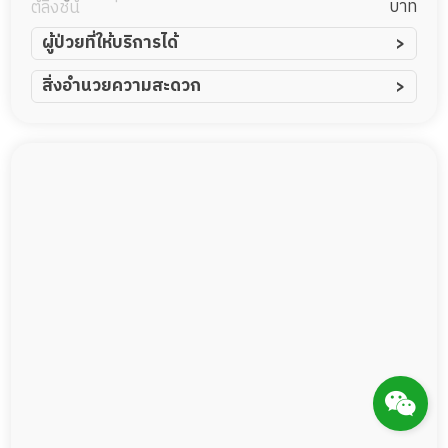
บาท
ตลิ่งชัน
ผู้ป่วยที่ให้บริการได้
ผู้ป่วยอัมพาต อัมพฤกษ์
สิ่งอำนวยความสะดวก
ผู้ป่วยอัลไซเมอร์
ทีมดูแล 24 ชม.
ผู้ป่วยโรคหลอดเลือดสมอง
พยาบาลวิชาชีพ
ผู้ป่วยติดเตียง
กล้องวงจรปิด
ผู้ป่วยเส้นเลือดสมองแตก
แพทย์เฉพาะทาง
ผู้ป่วยที่มาพักฟื้นทำแผลกดทับ
อาหารตามโภชนาการ
ผู้ป่วยพักฟื้นหลังผ่าตัด
ดูแลความสะอาด ซักผ้า
กายภาพบำบัด
กิจกรรมนันทนาการ
รายงานข้อมูลสุขภาพ
Messenger