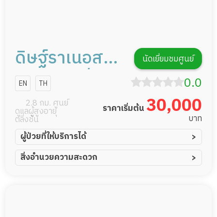
ดิษฐ์ราเนอสซิ่ง
นัดเยี่ยมชมศูนย์
โฮม สาขาปิ่น
0.0
EN
TH
เกล้า
30,000
2.8 กม. ศูนย์
ราคาเริ่มต้น
ดูแลผู้สูงอายุ
บาท
ตลิ่งชัน
ผู้ป่วยที่ให้บริการได้
ผู้ป่วยอัมพาต อัมพฤกษ์
สิ่งอำนวยความสะดวก
ผู้ป่วยอัลไซเมอร์
ทีมดูแล 24 ชม.
ผู้ป่วยโรคหลอดเลือดสมอง
พยาบาลวิชาชีพ
ผู้ป่วยติดเตียง
กล้องวงจรปิด
ผู้ป่วยเส้นเลือดสมองแตก