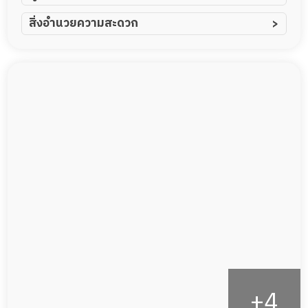
ผู้ป่วยอัมพาต อัมพฤกษ์
สิ่งอำนวยความสะดวก
ผู้ป่วยอัลไซเมอร์
ทีมดูแล 24 ชม.
ผู้ป่วยโรคหลอดเลือดสมอง
พยาบาลวิชาชีพ
ผู้ป่วยติดเตียง
กล้องวงจรปิด
ผู้ป่วยเส้นเลือดสมองแตก
แพทย์เฉพาะทาง
ผู้ป่วยที่มาพักฟื้นทำแผลกดทับ
อาหารตามโภชนาการ
ผู้ป่วยพักฟื้นหลังผ่าตัด
ดูแลความสะอาด ซักผ้า
กายภาพบำบัด
กิจกรรมนันทนาการ
รายงานข้อมูลสุขภาพ