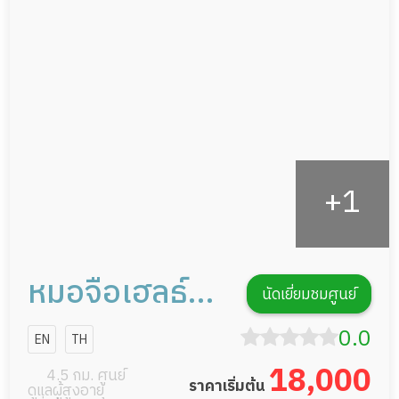
ดูแลความสะอาด ซักผ้า
กายภาพบำบัด
กิจกรรมนันทนาการ
รายงานข้อมูลสุขภาพ
หมอจือเฮลธ์
นัดเยี่ยมชมศูนย์
แคร์
0.0
EN
TH
18,000
4.5 กม. ศูนย์
ราคาเริ่มต้น
ดูแลผู้สูงอายุ