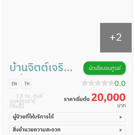
บ้านจิตต์เจริญ
นัดเยี่ยมชมศูนย์
ตลิ่งชัน
0.0
EN
TH
20,000
1.8 กม. ศูนย์
ราคาเริ่มต้น
ดูแลผู้สูงอายุ
บาท
ตลิ่งชัน
ผู้ป่วยที่ให้บริการได้
ผู้ป่วยอัมพาต อัมพฤกษ์
สิ่งอำนวยความสะดวก