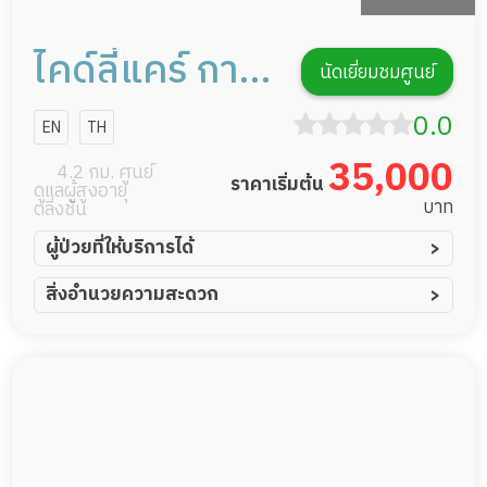
ไคด์ลี่แคร์ การ
นัดเยี่ยมชมศูนย์
ดูแลผู้สูงอายุ
0.0
EN
TH
หรือผู้มีภาวะพึ่ง
35,000
4.2 กม. ศูนย์
ราคาเริ่มต้น
ดูแลผู้สูงอายุ
พิง
บาท
ตลิ่งชัน
ผู้ป่วยที่ให้บริการได้
ผู้ป่วยอัมพาต อัมพฤกษ์
สิ่งอำนวยความสะดวก
ผู้ป่วยอัลไซเมอร์
ทีมดูแล 24 ชม.
ผู้ป่วยโรคหลอดเลือดสมอง
พยาบาลวิชาชีพ
ผู้ป่วยติดเตียง
กล้องวงจรปิด
ผู้ป่วยเส้นเลือดสมองแตก
แพทย์เฉพาะทาง
ผู้ป่วยที่มาพักฟื้นทำแผลกดทับ
อาหารตามโภชนาการ
ผู้ป่วยพักฟื้นหลังผ่าตัด