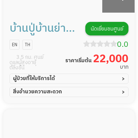
บ้านปู่บ้านย่่า
นัดเยี่ยมชมศูนย์
สาขาจรัญ 37
0.0
EN
TH
22,000
3.5 กม. ศูนย์
ราคาเริ่มต้น
ดูแลผู้สูงอายุ
บาท
ตลิ่งชัน
ผู้ป่วยที่ให้บริการได้
ผู้ป่วยอัมพาต อัมพฤกษ์
สิ่งอำนวยความสะดวก
ผู้ป่วยอัลไซเมอร์
ทีมดูแล 24 ชม.
ผู้ป่วยโรคหลอดเลือดสมอง
พยาบาลวิชาชีพ
ผู้ป่วยติดเตียง
กล้องวงจรปิด
ผู้ป่วยเส้นเลือดสมองแตก
แพทย์เฉพาะทาง
ผู้ป่วยที่มาพักฟื้นทำแผลกดทับ