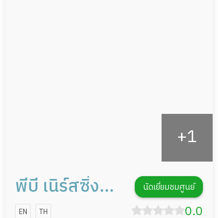
แพทย์เฉพาะทาง
ผู้ป่วยที่มาพักฟื้นทำแผลกดทับ
อาหารตามโภชนาการ
ผู้ป่วยพักฟื้นหลังผ่าตัด
ดูแลความสะอาด ซักผ้า
กายภาพบำบัด
กิจกรรมนันทนาการ
รายงานข้อมูลสุขภาพ
พีบี เนิร์สซิ่ง
นัดเยี่ยมชมศูนย์
โฮม สาขา
0.0
EN
TH