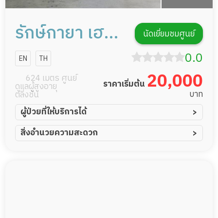
รักษ์กายา เฮลท์
นัดเยี่ยมชมศูนย์
แคร์โฮม
0.0
EN
TH
20,000
624 เมตร ศูนย์
ราคาเริ่มต้น
ดูแลผู้สูงอายุ
บาท
ตลิ่งชัน
ผู้ป่วยที่ให้บริการได้
ผู้ป่วยอัมพาต อัมพฤกษ์
สิ่งอำนวยความสะดวก
ผู้ป่วยอัลไซเมอร์
ทีมดูแล 24 ชม.
ผู้ป่วยโรคหลอดเลือดสมอง
พยาบาลวิชาชีพ
ผู้ป่วยติดเตียง
กล้องวงจรปิด
ผู้ป่วยเส้นเลือดสมองแตก
แพทย์เฉพาะทาง
ผู้ป่วยที่มาพักฟื้นทำแผลกดทับ
อาหารตามโภชนาการ
ผู้ป่วยพักฟื้นหลังผ่าตัด