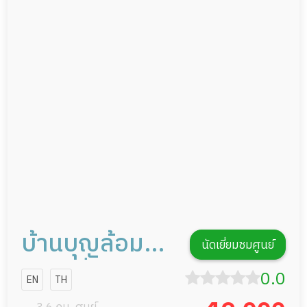
อาหารตามโภชนาการ
ผู้ป่วยพักฟื้นหลังผ่าตัด
ดูแลความสะอาด ซักผ้า
กายภาพบำบัด
กิจกรรมนันทนาการ
รายงานข้อมูลสุขภาพ
บ้านบุญล้อม
นัดเยี่ยมชมศูนย์
เนิร์สซิ่งโฮม
0.0
EN
TH
(เขตตลิ่งชัน)