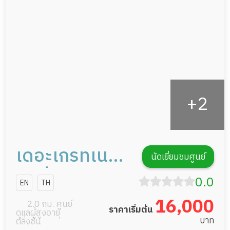
กายภาพบำบัด
กิจกรรมนันทนาการ
รายงานข้อมูลสุขภาพ
เดอะเกรทเนอ
นัดเยี่ยมชมศูนย์
ร์สซิ่งโฮม
0.0
EN
TH
16,000
2.0 กม. ศูนย์
ราคาเริ่มต้น
ดูแลผู้สูงอายุ
บาท
ตลิ่งชัน