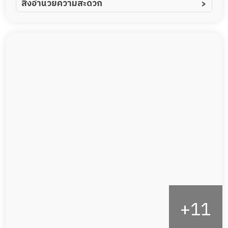
สิ่งอำนวยความสะดวก
ผู้ป่วยอัลไซเมอร์
ทีมดูแล 24 ชม.
ผู้ป่วยโรคหลอดเลือดสมอง
พยาบาลวิชาชีพ
ผู้ป่วยติดเตียง
กล้องวงจรปิด
ผู้ป่วยเส้นเลือดสมองแตก
แพทย์เฉพาะทาง
ผู้ป่วยที่มาพักฟื้นทำแผลกดทับ
อาหารตามโภชนาการ
ผู้ป่วยพักฟื้นหลังผ่าตัด
ดูแลความสะอาด ซักผ้า
กายภาพบำบัด
กิจกรรมนันทนาการ
รายงานข้อมูลสุขภาพ