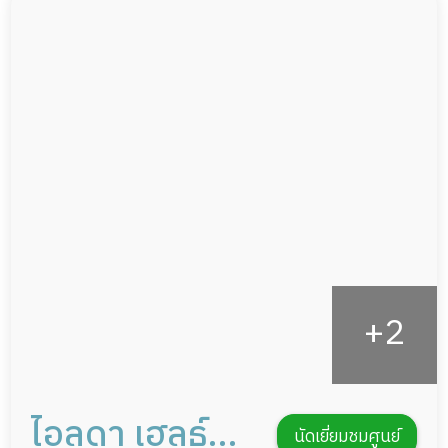
ผู้ป่วยติดเตียง
กล้องวงจรปิด
ผู้ป่วยเส้นเลือดสมองแตก
แพทย์เฉพาะทาง
ผู้ป่วยที่มาพักฟื้นทำแผลกดทับ
อาหารตามโภชนาการ
ผู้ป่วยพักฟื้นหลังผ่าตัด
ดูแลความสะอาด ซักผ้า
กายภาพบำบัด
กิจกรรมนันทนาการ
รายงานข้อมูลสุขภาพ
ไอลดา เฮลธ์
นัดเยี่ยมชมศูนย์