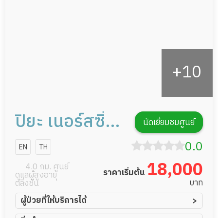
รายงานข้อมูลสุขภาพ
ปิยะ เนอร์สซิ่ง
นัดเยี่ยมชมศูนย์
โฮม
0.0
EN
TH
18,000
4.0 กม. ศูนย์
ราคาเริ่มต้น
ดูแลผู้สูงอายุ
บาท
ตลิ่งชัน
ผู้ป่วยที่ให้บริการได้
ผู้ป่วยอัมพาต อัมพฤกษ์