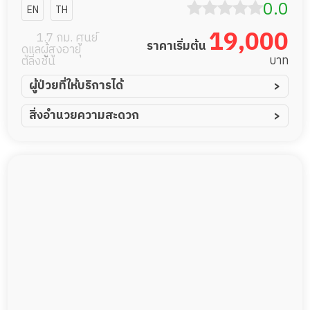
0.0
EN
TH
19,000
1.7 กม. ศูนย์
ราคาเริ่มต้น
ดูแลผู้สูงอายุ
บาท
ตลิ่งชัน
ผู้ป่วยที่ให้บริการได้
ผู้ป่วยอัมพาต อัมพฤกษ์
สิ่งอำนวยความสะดวก
ผู้ป่วยอัลไซเมอร์
ทีมดูแล 24 ชม.
ผู้ป่วยโรคหลอดเลือดสมอง
พยาบาลวิชาชีพ
ผู้ป่วยติดเตียง
กล้องวงจรปิด
ผู้ป่วยเส้นเลือดสมองแตก
แพทย์เฉพาะทาง
ผู้ป่วยที่มาพักฟื้นทำแผลกดทับ
อาหารตามโภชนาการ
ผู้ป่วยพักฟื้นหลังผ่าตัด
ดูแลความสะอาด ซักผ้า
กายภาพบำบัด
กิจกรรมนันทนาการ
รายงานข้อมูลสุขภาพ