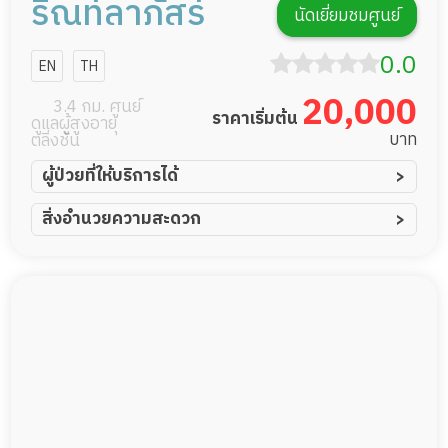
ริณท์ลาภัสร์
นัดเยี่ยมชมศูนย์
0.0
EN
TH
20,000
3.4 กม. ศูนย์
ราคาเริ่มต้น
ดูแลผู้สูงอายุ
บาท
ตลิ่งชัน
ผู้ป่วยที่ให้บริการได้
ผู้ป่วยอัมพาต อัมพฤกษ์
สิ่งอำนวยความสะดวก
ผู้ป่วยอัลไซเมอร์
ทีมดูแล 24 ชม.
ผู้ป่วยโรคหลอดเลือดสมอง
พยาบาลวิชาชีพ
ผู้ป่วยติดเตียง
กล้องวงจรปิด
ผู้ป่วยเส้นเลือดสมองแตก
แพทย์เฉพาะทาง
ผู้ป่วยที่มาพักฟื้นทำแผลกดทับ
อาหารตามโภชนาการ
ผู้ป่วยพักฟื้นหลังผ่าตัด
ดูแลความสะอาด ซักผ้า
กายภาพบำบัด