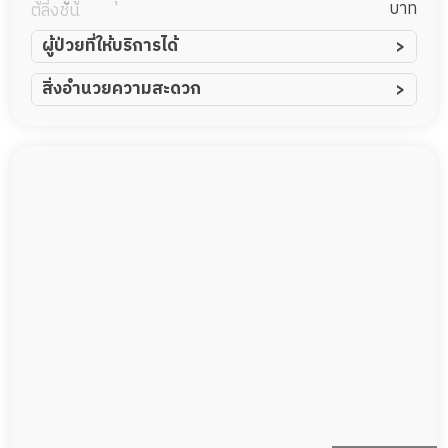
บาท
ตลิ่งชัน
ผู้ป่วยที่ให้บริการได้
ผู้ป่วยอัมพาต อัมพฤกษ์
สิ่งอำนวยความสะดวก
ผู้ป่วยอัลไซเมอร์
ทีมดูแล 24 ชม.
ผู้ป่วยโรคหลอดเลือดสมอง
พยาบาลวิชาชีพ
ผู้ป่วยติดเตียง
กล้องวงจรปิด
ผู้ป่วยเส้นเลือดสมองแตก
แพทย์เฉพาะทาง
ผู้ป่วยที่มาพักฟื้นทำแผลกดทับ
อาหารตามโภชนาการ
ผู้ป่วยพักฟื้นหลังผ่าตัด
ดูแลความสะอาด ซักผ้า
กายภาพบำบัด
กิจกรรมนันทนาการ
รายงานข้อมูลสุขภาพ