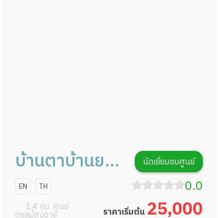
ดูแลความสะอาด ซักผ้า
กายภาพบำบัด
กิจกรรมนันทนาการ
รายงานข้อมูลสุขภาพ
บ้านตาบ้านยาย
นัดเยี่ยมชมศูนย์
จรัญ13
0.0
EN
TH
25,000
1.4 กม. ศูนย์
ราคาเริ่มต้น
ดูแลผู้สูงอายุ