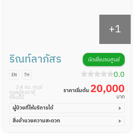
ริณท์ลาภัสร
นัดเยี่ยมชมศูนย์
0.0
EN
TH
20,000
3.4 กม. ศูนย์
ราคาเริ่มต้น
ดูแลผู้สูงอายุ
บาท
ตลิ่งชัน
ผู้ป่วยที่ให้บริการได้
ผู้ป่วยอัมพาต อัมพฤกษ์
สิ่งอำนวยความสะดวก
ผู้ป่วยอัลไซเมอร์
ทีมดูแล 24 ชม.