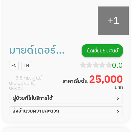
มายด์เดอร์
นัดเยี่ยมชมศูนย์
ซีเนียร์โฮม
0.0
EN
TH
25,000
3.8 กม. ศูนย์
ราคาเริ่มต้น
ดูแลผู้สูงอายุ
บาท
ตลิ่งชัน
ผู้ป่วยที่ให้บริการได้
ผู้ป่วยอัมพาต อัมพฤกษ์
สิ่งอำนวยความสะดวก
ผู้ป่วยอัลไซเมอร์
ทีมดูแล 24 ชม.
ผู้ป่วยโรคหลอดเลือดสมอง
พยาบาลวิชาชีพ