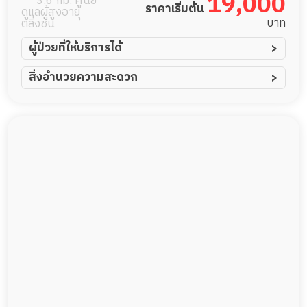
19,000
3.6 กม. ศูนย์
ราคาเริ่มต้น
ดูแลผู้สูงอายุ
บาท
ตลิ่งชัน
ผู้ป่วยที่ให้บริการได้
ผู้ป่วยอัมพาต อัมพฤกษ์
สิ่งอำนวยความสะดวก
ผู้ป่วยอัลไซเมอร์
ทีมดูแล 24 ชม.
ผู้ป่วยโรคหลอดเลือดสมอง
พยาบาลวิชาชีพ
ผู้ป่วยติดเตียง
กล้องวงจรปิด
ผู้ป่วยเส้นเลือดสมองแตก
แพทย์เฉพาะทาง
ผู้ป่วยที่มาพักฟื้นทำแผลกดทับ
อาหารตามโภชนาการ
ผู้ป่วยพักฟื้นหลังผ่าตัด
ดูแลความสะอาด ซักผ้า
กายภาพบำบัด
กิจกรรมนันทนาการ
รายงานข้อมูลสุขภาพ