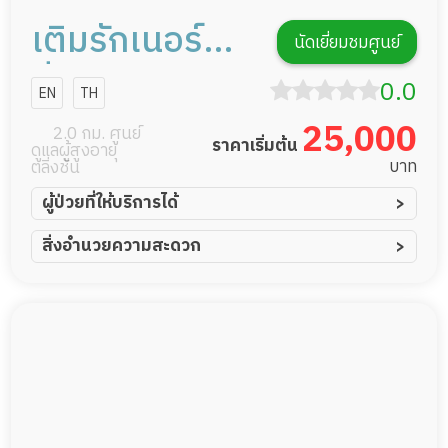
เติมรักเนอร์ส
นัดเยี่ยมชมศูนย์
ซิ่งโฮม
0.0
EN
TH
25,000
2.0 กม. ศูนย์
ราคาเริ่มต้น
ดูแลผู้สูงอายุ
บาท
ตลิ่งชัน
ผู้ป่วยที่ให้บริการได้
ผู้ป่วยอัมพาต อัมพฤกษ์
สิ่งอำนวยความสะดวก
ผู้ป่วยอัลไซเมอร์
ทีมดูแล 24 ชม.
ผู้ป่วยโรคหลอดเลือดสมอง
พยาบาลวิชาชีพ
ผู้ป่วยติดเตียง
กล้องวงจรปิด
ผู้ป่วยเส้นเลือดสมองแตก
แพทย์เฉพาะทาง
ผู้ป่วยที่มาพักฟื้นทำแผลกดทับ
อาหารตามโภชนาการ
ผู้ป่วยพักฟื้นหลังผ่าตัด
ดูแลความสะอาด ซักผ้า