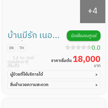
บ้านมีรัก เนอ
นัดเยี่ยมชมศูนย์
ร์สซิ่งโฮม
0.0
EN
TH
18,000
1.4 กม. ศูนย์
ราคาเริ่มต้น
ดูแลผู้สูงอายุ
บาท
ตลิ่งชัน
ผู้ป่วยที่ให้บริการได้
ผู้ป่วยอัมพาต อัมพฤกษ์
สิ่งอำนวยความสะดวก
ผู้ป่วยอัลไซเมอร์
ทีมดูแล 24 ชม.
ผู้ป่วยโรคหลอดเลือดสมอง
พยาบาลวิชาชีพ
ผู้ป่วยติดเตียง
กล้องวงจรปิด