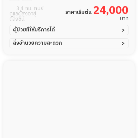
นนทบุรี
24,000
3.4 กม. ศูนย์
ราคาเริ่มต้น
ดูแลผู้สูงอายุ
บาท
ตลิ่งชัน
ผู้ป่วยที่ให้บริการได้
ผู้ป่วยอัมพาต อัมพฤกษ์
สิ่งอำนวยความสะดวก
ผู้ป่วยอัลไซเมอร์
ทีมดูแล 24 ชม.
ผู้ป่วยโรคหลอดเลือดสมอง
พยาบาลวิชาชีพ
ผู้ป่วยติดเตียง
กล้องวงจรปิด
ผู้ป่วยเส้นเลือดสมองแตก
แพทย์เฉพาะทาง
ผู้ป่วยที่มาพักฟื้นทำแผลกดทับ
อาหารตามโภชนาการ
ผู้ป่วยพักฟื้นหลังผ่าตัด
ดูแลความสะอาด ซักผ้า
กายภาพบำบัด
กิจกรรมนันทนาการ
รายงานข้อมูลสุขภาพ