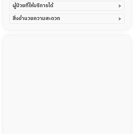
ผู้ป่วยที่ให้บริการได้
ผู้ป่วยอัมพาต อัมพฤกษ์
สิ่งอำนวยความสะดวก
ผู้ป่วยอัลไซเมอร์
ทีมดูแล 24 ชม.
ผู้ป่วยโรคหลอดเลือดสมอง
พยาบาลวิชาชีพ
ผู้ป่วยติดเตียง
กล้องวงจรปิด
ผู้ป่วยเส้นเลือดสมองแตก
แพทย์เฉพาะทาง
ผู้ป่วยที่มาพักฟื้นทำแผลกดทับ
อาหารตามโภชนาการ
ผู้ป่วยพักฟื้นหลังผ่าตัด
ดูแลความสะอาด ซักผ้า
กายภาพบำบัด
กิจกรรมนันทนาการ
รายงานข้อมูลสุขภาพ