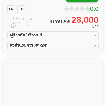
แคร์ การดูแลผู้
0.0
EN
TH
สูงอายุหรือผู้มี
28,000
3.9 กม. ศูนย์
ราคาเริ่มต้น
ดูแลผู้สูงอายุ
ภาวะพึ่งพิง
บาท
ตลิ่งชัน
ผู้ป่วยที่ให้บริการได้
ผู้ป่วยอัมพาต อัมพฤกษ์
สิ่งอำนวยความสะดวก
ผู้ป่วยอัลไซเมอร์
ทีมดูแล 24 ชม.
ผู้ป่วยโรคหลอดเลือดสมอง
พยาบาลวิชาชีพ
ผู้ป่วยติดเตียง
กล้องวงจรปิด
ผู้ป่วยเส้นเลือดสมองแตก
แพทย์เฉพาะทาง
ผู้ป่วยที่มาพักฟื้นทำแผลกดทับ
อาหารตามโภชนาการ
ผู้ป่วยพักฟื้นหลังผ่าตัด
ดูแลความสะอาด ซักผ้า
กายภาพบำบัด
กิจกรรมนันทนาการ