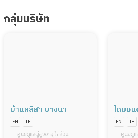
กลุ่มบริษัท
บ้านลลิสา บางนา
ไดมอนด์
เซ็นเตอ
EN
TH
EN
TH
ศูนย์ดูแลผู้สูงอายุ ใกล้ฉัน
ศูนย์ดูแล