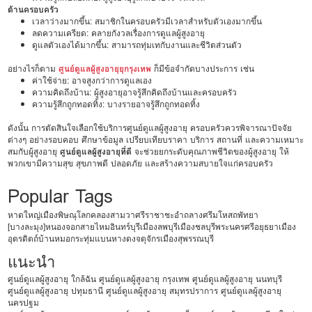
ด้านครอบครัว
เวลาว่างมากขึ้น: สมาชิกในครอบครัวมีเวลาสำหรับตัวเองมากขึ้น
ลดความเครียด: คลายกังวลเรื่องการดูแลผู้สูงอายุ
ดูแลตัวเองได้มากขึ้น: สามารถทุ่มเทกับงานและชีวิตส่วนตัว
อย่างไรก็ตาม
ศูนย์ดูแลผู้สูงอายุยุกรุงเทพ
ก็มีข้อจำกัดบางประการ เช่น
ค่าใช้จ่าย: อาจสูงกว่าการดูแลเอง
ความคิดถึงบ้าน: ผู้สูงอายุอาจรู้สึกคิดถึงบ้านและครอบครัว
ความรู้สึกถูกทอดทิ้ง: บางรายอาจรู้สึกถูกทอดทิ้ง
ดังนั้น การตัดสินใจเลือกใช้บริการศูนย์ดูแลผู้สูงอายุ ครอบครัวควรพิจารณาปัจจัย
ต่างๆ อย่างรอบคอบ ศึกษาข้อมูล เปรียบเทียบราคา บริการ สถานที่ และความเหมาะ
สมกับผู้สูงอายุ
ศูนย์ดูแลผู้สูงอายุที่ดี
จะช่วยยกระดับคุณภาพชีวิตของผู้สูงอายุ ให้
พวกเขามีความสุข สุขภาพดี ปลอดภัย และสร้างความสบายใจแก่ครอบครัว
Popular Tags
หาดใหญ่
เมืองพิษณุโลก
คลองสามวา
ศรีราชา
ชะอำ
ถลาง
ศรีมโหสถ
พัทยา
[บางละมุง]
หนองจอก
สายไหม
อินทร์บุรี
เมืองลพบุรี
เมืองชลบุรี
พระนครศรีอยุธยา
เมือง
อุตรดิตถ์
บ้านหมอ
กระทุ่มแบน
หางดง
จตุจักร
เมืองสุพรรณบุรี
แนะนำ
ศูนย์ดูแลผู้สูงอายุ ใกล้ฉัน
ศูนย์ดูแลผู้สูงอายุ กรุงเทพ
ศูนย์ดูแลผู้สูงอายุ นนทบุรี
ศูนย์ดูแลผู้สูงอายุ ปทุมธานี
ศูนย์ดูแลผู้สูงอายุ สมุทรปราการ
ศูนย์ดูแลผู้สูงอายุ
นครปฐม