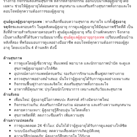
ร่างกาย กิจกรรมส่งเสริมสุขภาพ หลากหลายกิจกรรม ออกแบบมาเพื่อผู้สูงอายุโดย
เฉพาะ ช่วยให้ผู้สูงอายุได้ผ่อนคลาย สนุกสนาน และเสริมสร้างสุขภาพทั้งกายและใจ
ตอบโจทย์ทุกความต้องการของผู้สูงอายุ
ศูนย์ดูแลผู้สูงอายุกรุงเทพ
: ทางเลือกที่มอบความสุขกาย สบายใจ แก่ทั้ง
ผู้สูงอายุ
จตุจักร
และครอบครัว ในยุคสังคมผู้สูงอายุ การดูแลผู้สูงอายุให้มีคุณภาพชีวิตที่ดี เป็น
สิ่งที่ท้าทายสำหรับหลายครอบครัว ศูนย์ดูแลผู้สูงอายุ หรือ บ้านพักคนชรา จึงกลาย
เป็นทางเลือกที่ได้รับความนิยมมากขึ้น
ศูนย์ดูแลผู้สูงอายุยุกรุงเทพ
เปรียบเสมือนบ้าน
หลังที่สอง ที่พร้อมมอบการดูแลอย่างมืออาชีพ ตอบโจทย์ทุกความต้องการของผู้สูง
อายุ โดยแบ่งเป็น 4 ด้านหลัก ดังนี้
ด้านสุขภาพ
การดูแลโดยผู้เชี่ยวชาญ: ทีมแพทย์ พยาบาล และนักกายภาพบำบัด จะดูแล
สุขภาพผู้สูงอายุอย่างใกล้ชิด
อุปกรณ์ทางการแพทย์ครบครัน: รองรับการรักษาและฟื้นฟูสภาพร่างกาย
ตรวจสุขภาพอย่างสม่ำเสมอ: มั่นใจว่าผู้สูงอายุได้รับการดูแลอย่างเหมาะสม
กิจกรรมฟื้นฟูร่างกายและจิตใจ: ส่งเสริมสุขภาพทั้งกายและใจ
อาหารที่มีคุณภาพ: ปรุงโดยนักโภชนาการ เหมาะสมกับวัยและสุขภาพ
ด้านสังคม
เพื่อนใหม่: ผู้สูงอายุมีโอกาสพบปะ สังสรรค์ สร้างมิตรภาพใหม่
กิจกรรมร่วมกัน: ส่งเสริมการมีส่วนร่วม ผ่อนคลาย และสร้างความสนุกสนาน
คลายความเหงา: ผู้สูงอายุรู้สึกอบอุ่น ไม่โดดเดี่ยว
สุขภาพจิตที่ดี: ลดภาวะซึมเศร้า เพิ่มความสุข
ด้านความปลอดภัย
การดูแลตลอด 24 ชั่วโมง: มั่นใจได้ว่าผู้สูงอายุได้รับการดูแลอย่างใกล้ชิด
ระบบป้องกันอุบัติเหตุ: ลดความเสี่ยงต่อการเกิดอุบัติเหตุ
ความรู้สึกปลอดภัย: ผู้สูงอายุรู้สึกสบายใจ ไร้กังวล