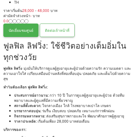
TH
ราคาเริ่มต้น
28,000
-
48,000
บาท
ค่ามัดจำล่วงหน้า
-
บาท
0.0
นัดเยี่ยมชมศูนย์
ติดต่อเจ้าหน้าที่
ฟูลฟิล ลิฟวิ่ง: ใช้ชีวิตอย่างเต็มอิ่มใน
ทุกช่วงวัย
ฟูลฟิล ลิฟวิ่ง
มุ่งมั่นให้บริการดูแลผู้สูงอายุและผู้ป่วยด้วยความรัก ความเมตตา และ
ความเอาใจใส่ เปรียบเสมือนบ้านหลังที่สองที่อบอุ่น ปลอดภัย และเต็มไปด้วยความ
สุข
ทำไมต้องเลือก ฟูลฟิล ลิฟวิ่ง:
ประสบการณ์ยาวนาน:
กว่า 10 ปี ในการดูแลผู้สูงอายุและผู้ป่วย ด้วยทีม
พยาบาลและผู้ดูแลที่มีความเชี่ยวชาญ
สถานที่ตั้งสะดวก:
ใจกลางเมือง ใกล้ โรงพยาบาลเปาโล เกษตร
บรรยากาศอบอุ่น:
ร่มรื่น เงียบสงบ ปลอดภัย เหมาะแก่การพักผ่อน
กิจกรรมหลากหลาย:
ส่งเสริมสุขภาพกายและใจ พัฒนาศักยภาพผู้สูงอายุ
ราคาประหยัด:
เริ่มต้นเพียง 28,000 บาทต่อเดือน
บริการของเรา: