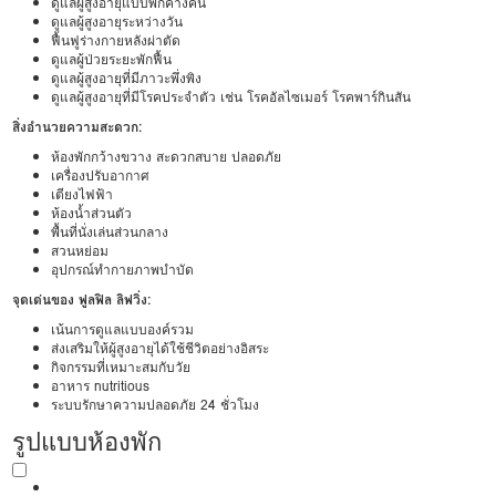
ดูแลผู้สูงอายุแบบพักค้างคืน
ดูแลผู้สูงอายุระหว่างวัน
ฟื้นฟูร่างกายหลังผ่าตัด
ดูแลผู้ป่วยระยะพักฟื้น
ดูแลผู้สูงอายุที่มีภาวะพึ่งพิง
ดูแลผู้สูงอายุที่มีโรคประจำตัว เช่น โรคอัลไซเมอร์ โรคพาร์กินสัน
สิ่งอำนวยความสะดวก:
ห้องพักกว้างขวาง สะดวกสบาย ปลอดภัย
เครื่องปรับอากาศ
เตียงไฟฟ้า
ห้องน้ำส่วนตัว
พื้นที่นั่งเล่นส่วนกลาง
สวนหย่อม
อุปกรณ์ทำกายภาพบำบัด
จุดเด่นของ ฟูลฟิล ลิฟวิ่ง:
เน้นการดูแลแบบองค์รวม
ส่งเสริมให้ผู้สูงอายุได้ใช้ชีวิตอย่างอิสระ
กิจกรรมที่เหมาะสมกับวัย
อาหาร nutritious
ระบบรักษาความปลอดภัย 24 ชั่วโมง
รูปแบบห้องพัก