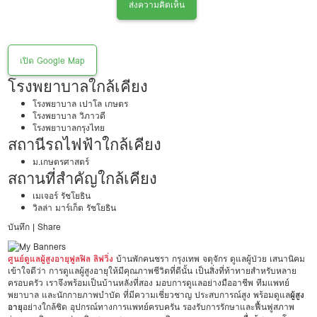
ส่งความคิดเห็น
เปิด Google Map
โรงพยาบาลใกล้เคียง
โรงพยาบาล เปาโล เกษตร
โรงพยาบาล วิภาวดี
โรงพยาบาลกรุงไทย
สถานีรถไฟฟ้าใกล้เคียง
ม.เกษตรศาสตร์
สถานที่สำคัญใกล้เคียง
เมเจอร์ รัชโยธิน
วิลล่า มาร์เก็ต รัชโยธิน
บันทึก
|
Share
ศูนย์ดูแลผู้สูงอายุฟูลฟิล ลิฟวิ่ง
บ้านพักคนชรา กรุงเทพ จตุจักร ดูแลผู้ป่วย เสนานิคม
เข้าใจดีว่า การดูแลผู้สูงอายุให้มีคุณภาพชีวิตที่ดีนั้น เป็นสิ่งที่ท้าทายสำหรับหลาย
ครอบครัว เราจึงพร้อมเป็นบ้านหลังที่สอง มอบการดูแลอย่างมืออาชีพ ทีมแพทย์
พยาบาล และนักกายภาพบำบัด ที่มีความเชี่ยวชาญ ประสบการณ์สูง พร้อมดูแล
ผู้สูง
อายุ
อย่างใกล้ชิด อุปกรณ์ทางการแพทย์ครบครัน รองรับการรักษาและฟื้นฟูสภาพ