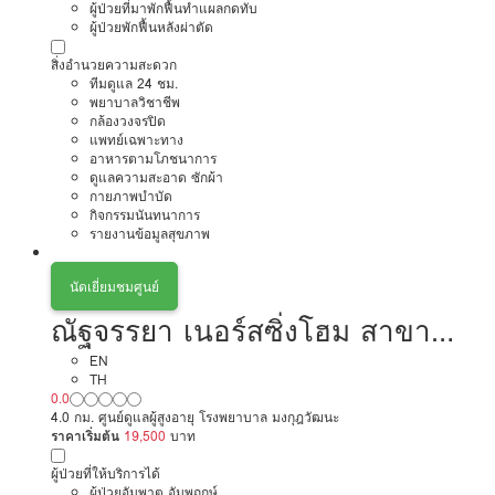
ผู้ป่วยที่มาพักฟื้นทำแผลกดทับ
ผู้ป่วยพักฟื้นหลังผ่าตัด
สิ่งอำนวยความสะดวก
ทีมดูแล 24 ชม.
พยาบาลวิชาชีพ
กล้องวงจรปิด
แพทย์เฉพาะทาง
อาหารตามโภชนาการ
ดูแลความสะอาด ซักผ้า
กายภาพบำบัด
กิจกรรมนันทนาการ
รายงานข้อมูลสุขภาพ
นัดเยี่ยมชมศูนย์
ณัฐจรรยา เนอร์สซิ่งโฮม สาขา
เมืองทอง นนทบุรี
EN
TH
0.0
4.0 กม. ศูนย์ดูแลผู้สูงอายุ โรงพยาบาล มงกุฎวัฒนะ
ราคาเริ่มต้น
19,500
บาท
ผู้ป่วยที่ให้บริการได้
ผู้ป่วยอัมพาต อัมพฤกษ์