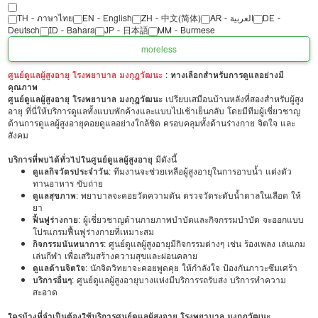
TH - ‏ภาษาไทย
EN - English
ZH - 中文(简体)
‏AR - ‏العربية‏
DE -
Deutsch
ID - Bahara
JP - 日本語
MM - Burmese
more
less
ศูนย์ดูแลผู้สูงอายุ โรงพยาบาล มงกุฎวัฒนะ
: ทางเลือกสำหรับการดูแลอย่างมี
คุณภาพ
ศูนย์ดูแลผู้สูงอายุ โรงพยาบาล มงกุฎวัฒนะ
เปรียบเสมือนบ้านหลังที่สองสำหรับผู้สูง
อายุ ที่นี่ให้บริการดูแลทั้งแบบพักค้างและแบบไปเช้าเย็นกลับ โดยมีทีมผู้เชี่ยวชาญ
ด้านการดูแลผู้สูงอายุคอยดูแลอย่างใกล้ชิด ครอบคลุมทั้งด้านร่างกาย จิตใจ และ
สังคม
บริการที่พบได้ทั่วไปในศูนย์ดูแลผู้สูงอายุ
มีดังนี้
ดูแลกิจวัตรประจำวัน
: ทีมงานจะช่วยเหลือผู้สูงอายุในการอาบน้ำ แต่งตัว
ทานอาหาร ขับถ่าย
ดูแลสุขภาพ
: พยาบาลจะคอยวัดความดัน ตรวจวัดระดับน้ำตาลในเลือด ให้
ยา
ฟื้นฟูร่างกาย
: ผู้เชี่ยวชาญด้านกายภาพบำบัดและกิจกรรมบำบัด จะออกแบบ
โปรแกรมฟื้นฟูร่างกายที่เหมาะสม
กิจกรรมนันทนาการ
: ศูนย์ดูแลผู้สูงอายุมีกิจกรรมต่างๆ เช่น ร้องเพลง เล่นเกม
เล่นกีฬา เพื่อเสริมสร้างความสุขและผ่อนคลาย
ดูแลด้านจิตใจ
: นักจิตวิทยาจะคอยพูดคุย ให้กำลังใจ ป้องกันภาวะซึมเศร้า
บริการอื่นๆ
: ศูนย์ดูแลผู้สูงอายุบางแห่งมีบริการรถรับส่ง บริการทำความ
สะอาด
ใครบ้างที่จำเป็นต้องใช้บริการศูนย์ดูแลผู้สูงอายุ โรงพยาบาล มงกุฎวัฒนะ