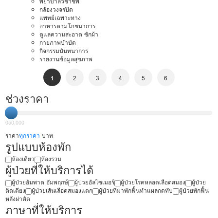
พยาบาลวิชาชีพ
กล้องวงจรปิด
แพทย์เฉพาะทาง
อาหารตามโภชนาการ
ดูแลความสะอาด ซักผ้า
กายภาพบำบัด
กิจกรรมนันทนาการ
รายงานข้อมูลสุขภาพ
1
2
3
4
5
6
ช่วงราคา
0
50,000
ราคา
ทุกราคา
บาท
รูปแบบห้องพัก
ห้องเดียว
ห้องรวม
ผู้ป่วยที่ให้บริการได้
ผู้ป่วยอัมพาต อัมพฤกษ์
ผู้ป่วยอัลไซเมอร์
ผู้ป่วยโรคหลอดเลือดสมอง
ผู้ป่วย
ติดเตียง
ผู้ป่วยเส้นเลือดสมองแตก
ผู้ป่วยที่มาพักฟื้นทำแผลกดทับ
ผู้ป่วยพักฟื้น
หลังผ่าตัด
ภาษาที่ให้บริการ