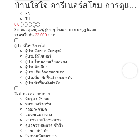
บ้านใส่ใจ อารีเนอร์สโฮม การดูแล
ผู้สูงอายุหรือผู้มีภาวะพึ่งพิง
EN
TH
0.0
3.5 กม. ศูนย์ดูแลผู้สูงอายุ โรงพยาบาล มงกุฎวัฒนะ
ราคาเริ่มต้น
22,000
บาท
ผู้ป่วยที่ให้บริการได้
ผู้ป่วยอัมพาต อัมพฤกษ์
ผู้ป่วยอัลไซเมอร์
ผู้ป่วยโรคหลอดเลือดสมอง
ผู้ป่วยติดเตียง
ผู้ป่วยเส้นเลือดสมองแตก
ผู้ป่วยที่มาพักฟื้นทำแผลกดทับ
ผู้ป่วยพักฟื้นหลังผ่าตัด
สิ่งอำนวยความสะดวก
ทีมดูแล 24 ชม.
พยาบาลวิชาชีพ
กล้องวงจรปิด
แพทย์เฉพาะทาง
อาหารตามโภชนาการ
ดูแลความสะอาด ซักผ้า
กายภาพบำบัด
กิจกรรมนันทนาการ