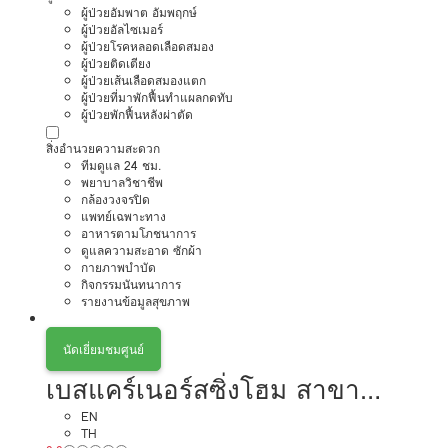
ผู้ป่วยอัมพาต อัมพฤกษ์
ผู้ป่วยอัลไซเมอร์
ผู้ป่วยโรคหลอดเลือดสมอง
ผู้ป่วยติดเตียง
ผู้ป่วยเส้นเลือดสมองแตก
ผู้ป่วยที่มาพักฟื้นทำแผลกดทับ
ผู้ป่วยพักฟื้นหลังผ่าตัด
สิ่งอำนวยความสะดวก
ทีมดูแล 24 ชม.
พยาบาลวิชาชีพ
กล้องวงจรปิด
แพทย์เฉพาะทาง
อาหารตามโภชนาการ
ดูแลความสะอาด ซักผ้า
กายภาพบำบัด
กิจกรรมนันทนาการ
รายงานข้อมูลสุขภาพ
นัดเยี่ยมชมศูนย์
เบสแคร์เนอร์สซิ่งโฮม สาขา
แจ้งวัฒนะ
EN
TH