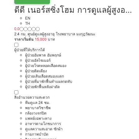
ดีดี เนอร์สซิ่งโฮม การดูแลผู้สูงอายุ
หรือผู้มีภาวะพึ่งพิง สาขา 2
EN
TH
0.0
2.4 กม. ศูนย์ดูแลผู้สูงอายุ โรงพยาบาล มงกุฎวัฒนะ
ราคาเริ่มต้น
15,000
บาท
ผู้ป่วยที่ให้บริการได้
ผู้ป่วยอัมพาต อัมพฤกษ์
ผู้ป่วยอัลไซเมอร์
ผู้ป่วยโรคหลอดเลือดสมอง
ผู้ป่วยติดเตียง
ผู้ป่วยเส้นเลือดสมองแตก
ผู้ป่วยที่มาพักฟื้นทำแผลกดทับ
ผู้ป่วยพักฟื้นหลังผ่าตัด
สิ่งอำนวยความสะดวก
ทีมดูแล 24 ชม.
พยาบาลวิชาชีพ
กล้องวงจรปิด
แพทย์เฉพาะทาง
อาหารตามโภชนาการ
ดูแลความสะอาด ซักผ้า
กายภาพบำบัด