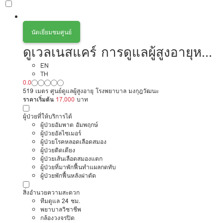
นัดเยี่ยมชมศูนย์
ดูเวลเนสแคร์ การดูแลผู้สูงอายุหรือ
ผู้มีภาวะพึ่งพิง สาขาแจ้งวัฒนะ
EN
TH
0.0
519 เมตร ศูนย์ดูแลผู้สูงอายุ โรงพยาบาล มงกุฎวัฒนะ
ราคาเริ่มต้น
17,000
บาท
ผู้ป่วยที่ให้บริการได้
ผู้ป่วยอัมพาต อัมพฤกษ์
ผู้ป่วยอัลไซเมอร์
ผู้ป่วยโรคหลอดเลือดสมอง
ผู้ป่วยติดเตียง
ผู้ป่วยเส้นเลือดสมองแตก
ผู้ป่วยที่มาพักฟื้นทำแผลกดทับ
ผู้ป่วยพักฟื้นหลังผ่าตัด
สิ่งอำนวยความสะดวก
ทีมดูแล 24 ชม.
พยาบาลวิชาชีพ
กล้องวงจรปิด