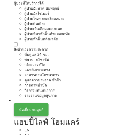
ผู้ป่วยที่ให้บริการได้
ผู้ป่วยอัมพาต อัมพฤกษ์
ผู้ป่วยอัลไซเมอร์
ผู้ป่วยโรคหลอดเลือดสมอง
ผู้ป่วยติดเตียง
ผู้ป่วยเส้นเลือดสมองแตก
ผู้ป่วยที่มาพักฟื้นทำแผลกดทับ
ผู้ป่วยพักฟื้นหลังผ่าตัด
สิ่งอำนวยความสะดวก
ทีมดูแล 24 ชม.
พยาบาลวิชาชีพ
กล้องวงจรปิด
แพทย์เฉพาะทาง
อาหารตามโภชนาการ
ดูแลความสะอาด ซักผ้า
กายภาพบำบัด
กิจกรรมนันทนาการ
รายงานข้อมูลสุขภาพ
นัดเยี่ยมชมศูนย์
แฮปปี้ไลฟ์ โฮมแคร์
EN