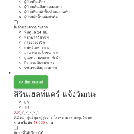
ผู้ป่วยติดเตียง
ผู้ป่วยเส้นเลือดสมองแตก
ผู้ป่วยที่มาพักฟื้นทำแผลกดทับ
ผู้ป่วยพักฟื้นหลังผ่าตัด
สิ่งอำนวยความสะดวก
ทีมดูแล 24 ชม.
พยาบาลวิชาชีพ
กล้องวงจรปิด
แพทย์เฉพาะทาง
อาหารตามโภชนาการ
ดูแลความสะอาด ซักผ้า
กิจกรรมนันทนาการ
รายงานข้อมูลสุขภาพ
นัดเยี่ยมชมศูนย์
สิรินเฮลท์แคร์ แจ้งวัฒนะ
EN
TH
0.0
3.2 กม. ศูนย์ดูแลผู้สูงอายุ โรงพยาบาล มงกุฎวัฒนะ
ราคาเริ่มต้น
18,000
บาท
ผู้ป่วยที่ให้บริการได้