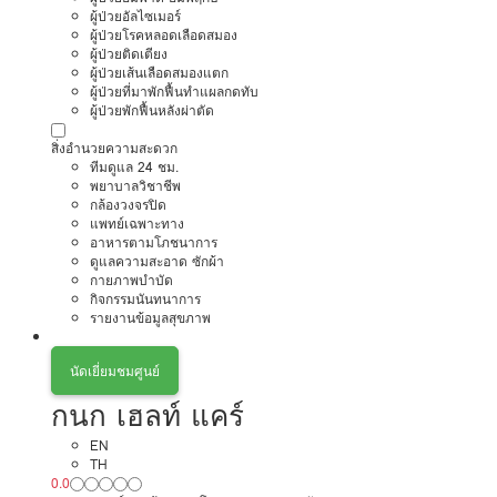
ผู้ป่วยอัลไซเมอร์
ผู้ป่วยโรคหลอดเลือดสมอง
ผู้ป่วยติดเตียง
ผู้ป่วยเส้นเลือดสมองแตก
ผู้ป่วยที่มาพักฟื้นทำแผลกดทับ
ผู้ป่วยพักฟื้นหลังผ่าตัด
สิ่งอำนวยความสะดวก
ทีมดูแล 24 ชม.
พยาบาลวิชาชีพ
กล้องวงจรปิด
แพทย์เฉพาะทาง
อาหารตามโภชนาการ
ดูแลความสะอาด ซักผ้า
กายภาพบำบัด
กิจกรรมนันทนาการ
รายงานข้อมูลสุขภาพ
นัดเยี่ยมชมศูนย์
กนก เฮลท์ แคร์
EN
TH
0.0