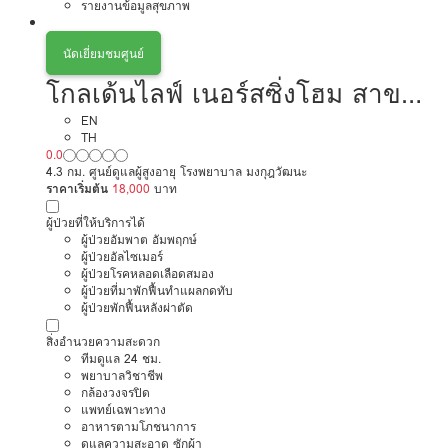
รายงานข้อมูลสุขภาพ
นัดเยี่ยมชมศูนย์
โกลเด้นไลฟ์ เนอร์สซิ่งโฮม สาขา
แจ้งวัฒนะ
EN
TH
0.0
4.3 กม. ศูนย์ดูแลผู้สูงอายุ โรงพยาบาล มงกุฎวัฒนะ
ราคาเริ่มต้น
18,000
บาท
ผู้ป่วยที่ให้บริการได้
ผู้ป่วยอัมพาต อัมพฤกษ์
ผู้ป่วยอัลไซเมอร์
ผู้ป่วยโรคหลอดเลือดสมอง
ผู้ป่วยที่มาพักฟื้นทำแผลกดทับ
ผู้ป่วยพักฟื้นหลังผ่าตัด
สิ่งอำนวยความสะดวก
ทีมดูแล 24 ชม.
พยาบาลวิชาชีพ
กล้องวงจรปิด
แพทย์เฉพาะทาง
อาหารตามโภชนาการ
ดูแลความสะอาด ซักผ้า