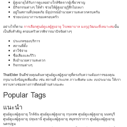
ผู้สูงอายุได้รับการดูแลอย่างใกล้ชิดจากผู้เชี่ยวชาญ
มีกิจกรรมต่างๆ ให้ทำ ช่วยให้ผู้สูงอายุรู้สึกไม่เหงา
อยู่ในสถานที่ปลอดภัย มีอุปกรณ์อำนวยความสะดวกครบครัน
ช่วยแบ่งเบาภาระของครอบครัว
อย่างไรก็ตาม
การเลือกศูนย์ดูแลผู้สูงอายุ โรงพยาบาล มงกุฎวัฒนะที่เหมาะสม
นั้น
เป็นสิ่งสำคัญ ครอบครัวควรพิจารณาปัจจัยต่างๆ
ประเภทของบริการ
สถานที่ตั้ง
ค่าใช้จ่าย
ชื่อเสียงและรีวิว
สิ่งอำนวยความสะดวก
กิจกรรมต่างๆ
ThaiElder
ยินดีช่วยคุณค้นหาศูนย์ดูแลผู้สูงอายุที่ตรงกับความต้องการของคุณ
กรุณาแจ้งข้อมูลเพิ่มเติม เช่น สถานที่ ประเภท ภาวะพิเศษ และ งบประมาณ ให้เรา
ทราบทางช่องทางการติดต่อด้านล่างนะคะ
Popular Tags
แนะนำ
ศูนย์ดูแลผู้สูงอายุ ใกล้ฉัน
ศูนย์ดูแลผู้สูงอายุ กรุงเทพ
ศูนย์ดูแลผู้สูงอายุ นนทบุรี
ศูนย์ดูแลผู้สูงอายุ ปทุมธานี
ศูนย์ดูแลผู้สูงอายุ สมุทรปราการ
ศูนย์ดูแลผู้สูงอายุ
นครปฐม