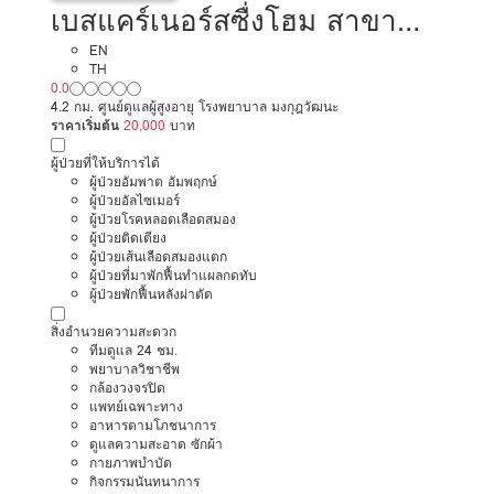
เบสแคร์เนอร์สซื่งโฮม สาขา
ดอนเมือง
EN
TH
0.0
4.2 กม. ศูนย์ดูแลผู้สูงอายุ โรงพยาบาล มงกุฎวัฒนะ
ราคาเริ่มต้น
20,000
บาท
ผู้ป่วยที่ให้บริการได้
ผู้ป่วยอัมพาต อัมพฤกษ์
ผู้ป่วยอัลไซเมอร์
ผู้ป่วยโรคหลอดเลือดสมอง
ผู้ป่วยติดเตียง
ผู้ป่วยเส้นเลือดสมองแตก
ผู้ป่วยที่มาพักฟื้นทำแผลกดทับ
ผู้ป่วยพักฟื้นหลังผ่าตัด
สิ่งอำนวยความสะดวก
ทีมดูแล 24 ชม.
พยาบาลวิชาชีพ
กล้องวงจรปิด
แพทย์เฉพาะทาง
อาหารตามโภชนาการ
ดูแลความสะอาด ซักผ้า
กายภาพบำบัด
กิจกรรมนันทนาการ