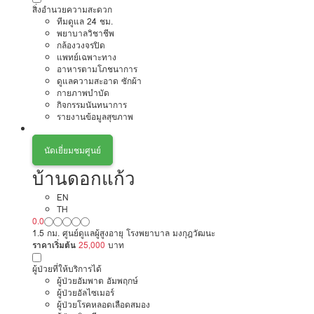
สิ่งอำนวยความสะดวก
ทีมดูแล 24 ชม.
พยาบาลวิชาชีพ
กล้องวงจรปิด
แพทย์เฉพาะทาง
อาหารตามโภชนาการ
ดูแลความสะอาด ซักผ้า
กายภาพบำบัด
กิจกรรมนันทนาการ
รายงานข้อมูลสุขภาพ
นัดเยี่ยมชมศูนย์
บ้านดอกแก้ว
EN
TH
0.0
1.5 กม. ศูนย์ดูแลผู้สูงอายุ โรงพยาบาล มงกุฎวัฒนะ
ราคาเริ่มต้น
25,000
บาท
ผู้ป่วยที่ให้บริการได้
ผู้ป่วยอัมพาต อัมพฤกษ์
ผู้ป่วยอัลไซเมอร์
ผู้ป่วยโรคหลอดเลือดสมอง