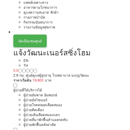
แพทย์เฉพาะทาง
อาหารตามโภชนาการ
ดูแลความสะอาด ซักผ้า
กายภาพบำบัด
กิจกรรมนันทนาการ
รายงานข้อมูลสุขภาพ
นัดเยี่ยมชมศูนย์
แจ้งวัฒนะเนอร์สซิ่งโฮม
EN
TH
0.0
2.9 กม. ศูนย์ดูแลผู้สูงอายุ โรงพยาบาล มงกุฎวัฒนะ
ราคาเริ่มต้น
19,900
บาท
ผู้ป่วยที่ให้บริการได้
ผู้ป่วยอัมพาต อัมพฤกษ์
ผู้ป่วยอัลไซเมอร์
ผู้ป่วยโรคหลอดเลือดสมอง
ผู้ป่วยติดเตียง
ผู้ป่วยเส้นเลือดสมองแตก
ผู้ป่วยที่มาพักฟื้นทำแผลกดทับ
ผู้ป่วยพักฟื้นหลังผ่าตัด