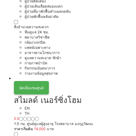
ผู้ป่วยติดเตียง
ผู้ป่วยเส้นเลือดสมองแตก
ผู้ป่วยที่มาพักฟื้นทำแผลกดทับ
ผู้ป่วยพักฟื้นหลังผ่าตัด
สิ่งอำนวยความสะดวก
ทีมดูแล 24 ชม.
พยาบาลวิชาชีพ
กล้องวงจรปิด
แพทย์เฉพาะทาง
อาหารตามโภชนาการ
ดูแลความสะอาด ซักผ้า
กายภาพบำบัด
กิจกรรมนันทนาการ
รายงานข้อมูลสุขภาพ
นัดเยี่ยมชมศูนย์
สไมลด์ เนอร์ซิ่งโฮม
EN
TH
0.0
1.5 กม. ศูนย์ดูแลผู้สูงอายุ โรงพยาบาล มงกุฎวัฒนะ
ราคาเริ่มต้น
18,000
บาท