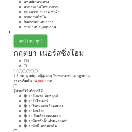
แพทย์เฉพาะทาง
อาหารตามโภชนาการ
ดูแลความสะอาด ซักผ้า
กายภาพบำบัด
กิจกรรมนันทนาการ
รายงานข้อมูลสุขภาพ
นัดเยี่ยมชมศูนย์
กฤตยา เนอร์สซิ่งโฮม
EN
TH
0.0
1.5 กม. ศูนย์ดูแลผู้สูงอายุ โรงพยาบาล มงกุฎวัฒนะ
ราคาเริ่มต้น
14,000
บาท
ผู้ป่วยที่ให้บริการได้
ผู้ป่วยอัมพาต อัมพฤกษ์
ผู้ป่วยอัลไซเมอร์
ผู้ป่วยโรคหลอดเลือดสมอง
ผู้ป่วยติดเตียง
ผู้ป่วยเส้นเลือดสมองแตก
ผู้ป่วยที่มาพักฟื้นทำแผลกดทับ
ผู้ป่วยพักฟื้นหลังผ่าตัด