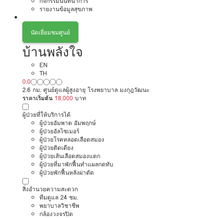
กิจกรรมนันทนาการ
รายงานข้อมูลสุขภาพ
นัดเยี่ยมชมศูนย์
บ้านพลังใจ
EN
TH
0.0
2.6 กม. ศูนย์ดูแลผู้สูงอายุ โรงพยาบาล มงกุฎวัฒนะ
ราคาเริ่มต้น
18,000
บาท
ผู้ป่วยที่ให้บริการได้
ผู้ป่วยอัมพาต อัมพฤกษ์
ผู้ป่วยอัลไซเมอร์
ผู้ป่วยโรคหลอดเลือดสมอง
ผู้ป่วยติดเตียง
ผู้ป่วยเส้นเลือดสมองแตก
ผู้ป่วยที่มาพักฟื้นทำแผลกดทับ
ผู้ป่วยพักฟื้นหลังผ่าตัด
สิ่งอำนวยความสะดวก
ทีมดูแล 24 ชม.
พยาบาลวิชาชีพ
กล้องวงจรปิด