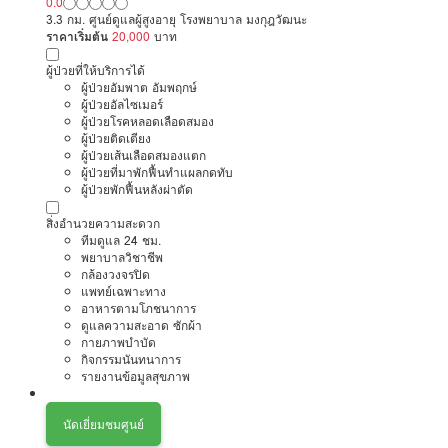
0.0
3.3 กม. ศูนย์ดูแลผู้สูงอายุ โรงพยาบาล มงกุฎวัฒนะ
ราคาเริ่มต้น
20,000
บาท
ผู้ป่วยที่ให้บริการได้
ผู้ป่วยอัมพาต อัมพฤกษ์
ผู้ป่วยอัลไซเมอร์
ผู้ป่วยโรคหลอดเลือดสมอง
ผู้ป่วยติดเตียง
ผู้ป่วยเส้นเลือดสมองแตก
ผู้ป่วยที่มาพักฟื้นทำแผลกดทับ
ผู้ป่วยพักฟื้นหลังผ่าตัด
สิ่งอำนวยความสะดวก
ทีมดูแล 24 ชม.
พยาบาลวิชาชีพ
กล้องวงจรปิด
แพทย์เฉพาะทาง
อาหารตามโภชนาการ
ดูแลความสะอาด ซักผ้า
กายภาพบำบัด
กิจกรรมนันทนาการ
รายงานข้อมูลสุขภาพ
นัดเยี่ยมชมศูนย์