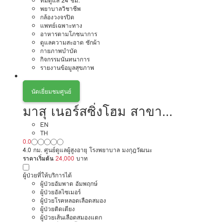
ทีมดูแล 24 ชม.
พยาบาลวิชาชีพ
กล้องวงจรปิด
แพทย์เฉพาะทาง
อาหารตามโภชนาการ
ดูแลความสะอาด ซักผ้า
กายภาพบำบัด
กิจกรรมนันทนาการ
รายงานข้อมูลสุขภาพ
นัดเยี่ยมชมศูนย์
มาสุ เนอร์สซิ่งโฮม สาขา
ประชาชื่น
EN
TH
0.0
4.0 กม. ศูนย์ดูแลผู้สูงอายุ โรงพยาบาล มงกุฎวัฒนะ
ราคาเริ่มต้น
24,000
บาท
ผู้ป่วยที่ให้บริการได้
ผู้ป่วยอัมพาต อัมพฤกษ์
ผู้ป่วยอัลไซเมอร์
ผู้ป่วยโรคหลอดเลือดสมอง
ผู้ป่วยติดเตียง
ผู้ป่วยเส้นเลือดสมองแตก