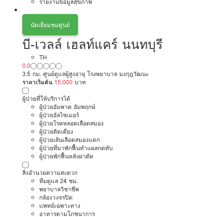
รายงานข้อมูลสุขภาพ
นัดเยี่ยมชมศูนย์
บี-เวลล์ เฮลท์แคร์ นนทบุรี
TH
0.0
3.5 กม. ศูนย์ดูแลผู้สูงอายุ โรงพยาบาล มงกุฎวัฒนะ
ราคาเริ่มต้น
15,000
บาท
ผู้ป่วยที่ให้บริการได้
ผู้ป่วยอัมพาต อัมพฤกษ์
ผู้ป่วยอัลไซเมอร์
ผู้ป่วยโรคหลอดเลือดสมอง
ผู้ป่วยติดเตียง
ผู้ป่วยเส้นเลือดสมองแตก
ผู้ป่วยที่มาพักฟื้นทำแผลกดทับ
ผู้ป่วยพักฟื้นหลังผ่าตัด
สิ่งอำนวยความสะดวก
ทีมดูแล 24 ชม.
พยาบาลวิชาชีพ
กล้องวงจรปิด
แพทย์เฉพาะทาง
อาหารตามโภชนาการ