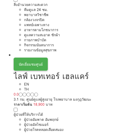
สิ่งอำนวยความสะดวก
ทีมดูแล 24 ชม.
พยาบาลวิชาชีพ
กล้องวงจรปิด
แพทย์เฉพาะทาง
อาหารตามโภชนาการ
ดูแลความสะอาด ซักผ้า
กายภาพบำบัด
กิจกรรมนันทนาการ
รายงานข้อมูลสุขภาพ
นัดเยี่ยมชมศูนย์
ไลฟ์ เบทเทอร์ เฮลแคร์
EN
TH
0.0
3.1 กม. ศูนย์ดูแลผู้สูงอายุ โรงพยาบาล มงกุฎวัฒนะ
ราคาเริ่มต้น
18,900
บาท
ผู้ป่วยที่ให้บริการได้
ผู้ป่วยอัมพาต อัมพฤกษ์
ผู้ป่วยอัลไซเมอร์
ผู้ป่วยโรคหลอดเลือดสมอง