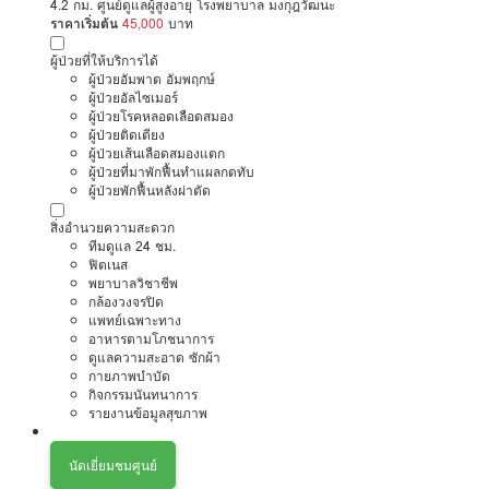
4.2 กม. ศูนย์ดูแลผู้สูงอายุ โรงพยาบาล มงกุฎวัฒนะ
ราคาเริ่มต้น
45,000
บาท
ผู้ป่วยที่ให้บริการได้
ผู้ป่วยอัมพาต อัมพฤกษ์
ผู้ป่วยอัลไซเมอร์
ผู้ป่วยโรคหลอดเลือดสมอง
ผู้ป่วยติดเตียง
ผู้ป่วยเส้นเลือดสมองแตก
ผู้ป่วยที่มาพักฟื้นทำแผลกดทับ
ผู้ป่วยพักฟื้นหลังผ่าตัด
สิ่งอำนวยความสะดวก
ทีมดูแล 24 ชม.
ฟิตเนส
พยาบาลวิชาชีพ
กล้องวงจรปิด
แพทย์เฉพาะทาง
อาหารตามโภชนาการ
ดูแลความสะอาด ซักผ้า
กายภาพบำบัด
กิจกรรมนันทนาการ
รายงานข้อมูลสุขภาพ
นัดเยี่ยมชมศูนย์