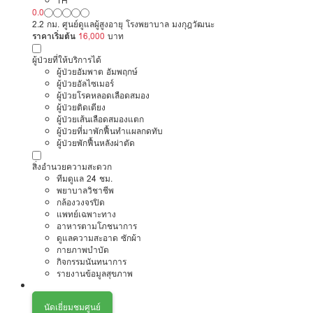
TH
0.0
2.2 กม. ศูนย์ดูแลผู้สูงอายุ โรงพยาบาล มงกุฎวัฒนะ
ราคาเริ่มต้น
16,000
บาท
ผู้ป่วยที่ให้บริการได้
ผู้ป่วยอัมพาต อัมพฤกษ์
ผู้ป่วยอัลไซเมอร์
ผู้ป่วยโรคหลอดเลือดสมอง
ผู้ป่วยติดเตียง
ผู้ป่วยเส้นเลือดสมองแตก
ผู้ป่วยที่มาพักฟื้นทำแผลกดทับ
ผู้ป่วยพักฟื้นหลังผ่าตัด
สิ่งอำนวยความสะดวก
ทีมดูแล 24 ชม.
พยาบาลวิชาชีพ
กล้องวงจรปิด
แพทย์เฉพาะทาง
อาหารตามโภชนาการ
ดูแลความสะอาด ซักผ้า
กายภาพบำบัด
กิจกรรมนันทนาการ
รายงานข้อมูลสุขภาพ
นัดเยี่ยมชมศูนย์