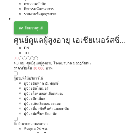
กายภาพบำบัด
กิจกรรมนันทนาการ
รายงานข้อมูลสุขภาพ
นัดเยี่ยมชมศูนย์
ศูนย์ดูแลผู้สูงอายุ เอเชียเนอร์สซิ่ง
โฮม สาขาแจ้งวัฒนะ
EN
TH
0.0
4.3 กม. ศูนย์ดูแลผู้สูงอายุ โรงพยาบาล มงกุฎวัฒนะ
ราคาเริ่มต้น
30,000
บาท
ผู้ป่วยที่ให้บริการได้
ผู้ป่วยอัมพาต อัมพฤกษ์
ผู้ป่วยอัลไซเมอร์
ผู้ป่วยโรคหลอดเลือดสมอง
ผู้ป่วยติดเตียง
ผู้ป่วยเส้นเลือดสมองแตก
ผู้ป่วยที่มาพักฟื้นทำแผลกดทับ
ผู้ป่วยพักฟื้นหลังผ่าตัด
สิ่งอำนวยความสะดวก
ทีมดูแล 24 ชม.