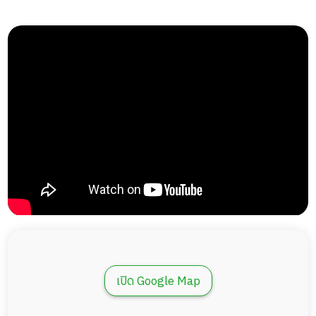
มั่นคงของมนุษย์
16 ก.พ. 2560
รางวัลสถานบริการดูแลผู้สูงอายุดีเด่น 2560 กรมกิจการ
ผู้สูงอายุ กระทรวงการพัฒนาสังคมและความมั่นคงของ
Thaielder Verified
มนุษย์
รางวัล บ้านพักผู้สูงอายุต้นแบบ
เปิด Google Map
กรมพัฒนาธุรกิจการค้า กระทรวงพาณิชย์
17 ธ.ค. 2559