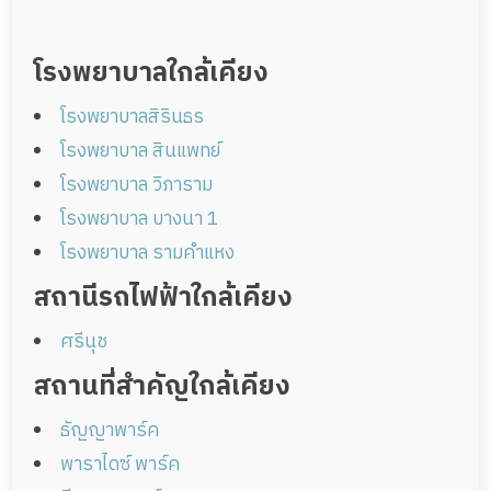
รางวัล บ้านพักผู้สูงอายุต้นแบบกรมพัฒนาธุรกิจการค้า
โรงพยาบาลใกล้เคียง
กระทรวงพาณิชย์
Thaielder Verified
โรงพยาบาลสิรินธร
โรงพยาบาล สินแพทย์
โรงพยาบาล วิภาราม
โรงพยาบาล บางนา 1
โรงพยาบาล รามคำแหง
สถานีรถไฟฟ้าใกล้เคียง
ศรีนุช
สถานที่สำคัญใกล้เคียง
ธัญญาพาร์ค
พาราไดซ์ พาร์ค