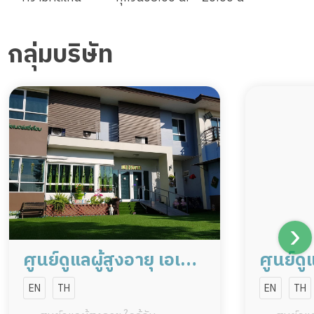
กลุ่มบริษัท
ศูนย์ดูแลผู้สูงอายุ เอเชีย
ศูนย์ดูแ
เนอร์สซิ่งโฮม
เนอร์ส
EN
TH
EN
TH