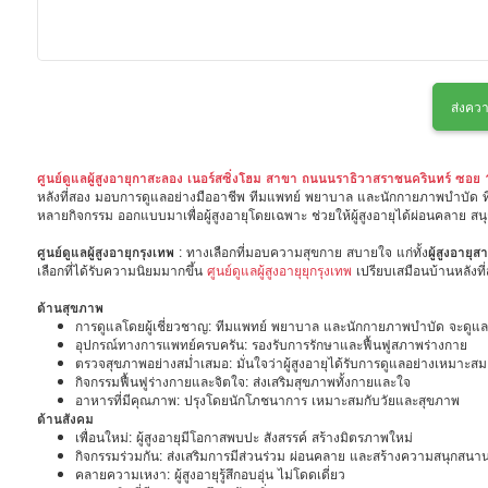
ส่งควา
ศูนย์ดูแลผู้สูงอายุกาสะลอง เนอร์สซิ่งโฮม สาขา ถนนนราธิวาสราชนครินทร์ ซอย
หลังที่สอง มอบการดูแลอย่างมืออาชีพ ทีมแพทย์ พยาบาล และนักกายภาพบำบัด ที
หลายกิจกรรม ออกแบบมาเพื่อผู้สูงอายุโดยเฉพาะ ช่วยให้ผู้สูงอายุได้ผ่อนคลาย 
ศูนย์ดูแลผู้สูงอายุกรุงเทพ
: ทางเลือกที่มอบความสุขกาย สบายใจ แก่ทั้ง
ผู้สูงอายุส
เลือกที่ได้รับความนิยมมากขึ้น
ศูนย์ดูแลผู้สูงอายุยุกรุงเทพ
เปรียบเสมือนบ้านหลังที
ด้านสุขภาพ
การดูแลโดยผู้เชี่ยวชาญ: ทีมแพทย์ พยาบาล และนักกายภาพบำบัด จะดูแลสุ
อุปกรณ์ทางการแพทย์ครบครัน: รองรับการรักษาและฟื้นฟูสภาพร่างกาย
ตรวจสุขภาพอย่างสม่ำเสมอ: มั่นใจว่าผู้สูงอายุได้รับการดูแลอย่างเหมาะสม
กิจกรรมฟื้นฟูร่างกายและจิตใจ: ส่งเสริมสุขภาพทั้งกายและใจ
อาหารที่มีคุณภาพ: ปรุงโดยนักโภชนาการ เหมาะสมกับวัยและสุขภาพ
ด้านสังคม
เพื่อนใหม่: ผู้สูงอายุมีโอกาสพบปะ สังสรรค์ สร้างมิตรภาพใหม่
กิจกรรมร่วมกัน: ส่งเสริมการมีส่วนร่วม ผ่อนคลาย และสร้างความสนุกสนา
คลายความเหงา: ผู้สูงอายุรู้สึกอบอุ่น ไม่โดดเดี่ยว