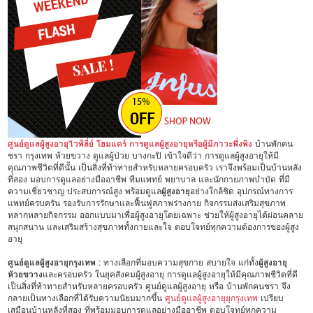
ศูนย์ดูแลผู้สูงอายุไวฟ์ลี่ย์ โฮมแคร์ การดูแลผู้สูงอายุหรือผู้มีภาวะพึ่งพิง
บ้านพักคน
ชรา กรุงเทพ ห้วยขวาง ดูแลผู้ป่วย บางกะปิ เข้าใจดีว่า การดูแลผู้สูงอายุให้มี
คุณภาพชีวิตที่ดีนั้น เป็นสิ่งที่ท้าทายสำหรับหลายครอบครัว เราจึงพร้อมเป็นบ้านหลัง
ที่สอง มอบการดูแลอย่างมืออาชีพ ทีมแพทย์ พยาบาล และนักกายภาพบำบัด ที่มี
ความเชี่ยวชาญ ประสบการณ์สูง พร้อมดูแล
ผู้สูงอายุ
อย่างใกล้ชิด อุปกรณ์ทางการ
แพทย์ครบครัน รองรับการรักษาและฟื้นฟูสภาพร่างกาย กิจกรรมส่งเสริมสุขภาพ
หลากหลายกิจกรรม ออกแบบมาเพื่อผู้สูงอายุโดยเฉพาะ ช่วยให้ผู้สูงอายุได้ผ่อนคลาย
สนุกสนาน และเสริมสร้างสุขภาพทั้งกายและใจ ตอบโจทย์ทุกความต้องการของผู้สูง
อายุ
ศูนย์ดูแลผู้สูงอายุกรุงเทพ
: ทางเลือกที่มอบความสุขกาย สบายใจ แก่ทั้ง
ผู้สูงอายุ
ห้วยขวาง
และครอบครัว ในยุคสังคมผู้สูงอายุ การดูแลผู้สูงอายุให้มีคุณภาพชีวิตที่ดี
เป็นสิ่งที่ท้าทายสำหรับหลายครอบครัว ศูนย์ดูแลผู้สูงอายุ หรือ บ้านพักคนชรา จึง
กลายเป็นทางเลือกที่ได้รับความนิยมมากขึ้น
ศูนย์ดูแลผู้สูงอายุยุกรุงเทพ
เปรียบ
เสมือนบ้านหลังที่สอง ที่พร้อมมอบการดูแลอย่างมืออาชีพ ตอบโจทย์ทุกความ