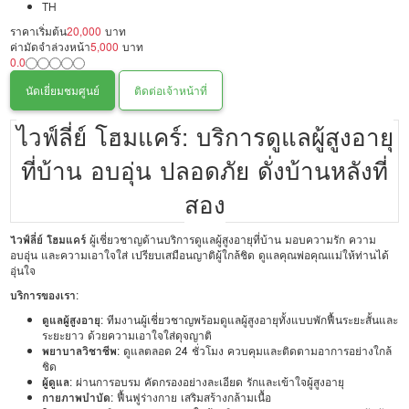
TH
ราคาเริ่มต้น
20,000
บาท
ค่ามัดจำล่วงหน้า
5,000
บาท
0.0
นัดเยี่ยมชมศูนย์
ติดต่อเจ้าหน้าที่
ไวฟ์ลี่ย์ โฮมแคร์: บริการดูแลผู้สูงอายุ
ที่บ้าน อบอุ่น ปลอดภัย ดั่งบ้านหลังที่
สอง
ไวฟ์ลี่ย์ โฮมแคร์
ผู้เชี่ยวชาญด้านบริการดูแลผู้สูงอายุที่บ้าน มอบความรัก ความ
อบอุ่น และความเอาใจใส่ เปรียบเสมือนญาติผู้ใกล้ชิด ดูแลคุณพ่อคุณแม่ให้ท่านได้
อุ่นใจ
บริการของเรา
:
ดูแลผู้สูงอายุ
: ทีมงานผู้เชี่ยวชาญพร้อมดูแลผู้สูงอายุทั้งแบบพักฟื้นระยะสั้นและ
ระยะยาว ด้วยความเอาใจใส่ดุจญาติ
พยาบาลวิชาชีพ
: ดูแลตลอด 24 ชั่วโมง ควบคุมและติดตามอาการอย่างใกล้
ชิด
ผู้ดูแล
: ผ่านการอบรม คัดกรองอย่างละเอียด รักและเข้าใจผู้สูงอายุ
กายภาพบำบัด
: ฟื้นฟูร่างกาย เสริมสร้างกล้ามเนื้อ