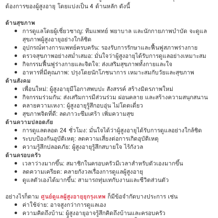
ต้องการของผู้สูงอายุ โดยแบ่งเป็น 4 ด้านหลัก ดังนี้
ด้านสุขภาพ
การดูแลโดยผู้เชี่ยวชาญ: ทีมแพทย์ พยาบาล และนักกายภาพบำบัด จะดูแล
สุขภาพผู้สูงอายุอย่างใกล้ชิด
อุปกรณ์ทางการแพทย์ครบครัน: รองรับการรักษาและฟื้นฟูสภาพร่างกาย
ตรวจสุขภาพอย่างสม่ำเสมอ: มั่นใจว่าผู้สูงอายุได้รับการดูแลอย่างเหมาะสม
กิจกรรมฟื้นฟูร่างกายและจิตใจ: ส่งเสริมสุขภาพทั้งกายและใจ
อาหารที่มีคุณภาพ: ปรุงโดยนักโภชนาการ เหมาะสมกับวัยและสุขภาพ
ด้านสังคม
เพื่อนใหม่: ผู้สูงอายุมีโอกาสพบปะ สังสรรค์ สร้างมิตรภาพใหม่
กิจกรรมร่วมกัน: ส่งเสริมการมีส่วนร่วม ผ่อนคลาย และสร้างความสนุกสนาน
คลายความเหงา: ผู้สูงอายุรู้สึกอบอุ่น ไม่โดดเดี่ยว
สุขภาพจิตที่ดี: ลดภาวะซึมเศร้า เพิ่มความสุข
ด้านความปลอดภัย
การดูแลตลอด 24 ชั่วโมง: มั่นใจได้ว่าผู้สูงอายุได้รับการดูแลอย่างใกล้ชิด
ระบบป้องกันอุบัติเหตุ: ลดความเสี่ยงต่อการเกิดอุบัติเหตุ
ความรู้สึกปลอดภัย: ผู้สูงอายุรู้สึกสบายใจ ไร้กังวล
ด้านครอบครัว
เวลาว่างมากขึ้น: สมาชิกในครอบครัวมีเวลาสำหรับตัวเองมากขึ้น
ลดความเครียด: คลายกังวลเรื่องการดูแลผู้สูงอายุ
ดูแลตัวเองได้มากขึ้น: สามารถทุ่มเทกับงานและชีวิตส่วนตัว
อย่างไรก็ตาม
ศูนย์ดูแลผู้สูงอายุยุกรุงเทพ
ก็มีข้อจำกัดบางประการ เช่น
ค่าใช้จ่าย: อาจสูงกว่าการดูแลเอง
ความคิดถึงบ้าน: ผู้สูงอายุอาจรู้สึกคิดถึงบ้านและครอบครัว