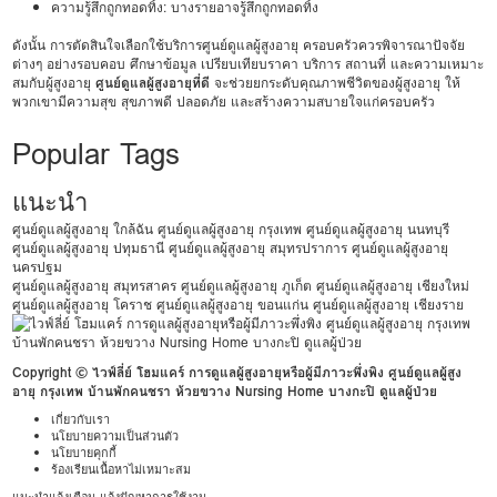
ความรู้สึกถูกทอดทิ้ง: บางรายอาจรู้สึกถูกทอดทิ้ง
ดังนั้น การตัดสินใจเลือกใช้บริการศูนย์ดูแลผู้สูงอายุ ครอบครัวควรพิจารณาปัจจัย
ต่างๆ อย่างรอบคอบ ศึกษาข้อมูล เปรียบเทียบราคา บริการ สถานที่ และความเหมาะ
สมกับผู้สูงอายุ
ศูนย์ดูแลผู้สูงอายุที่ดี
จะช่วยยกระดับคุณภาพชีวิตของผู้สูงอายุ ให้
พวกเขามีความสุข สุขภาพดี ปลอดภัย และสร้างความสบายใจแก่ครอบครัว
Popular Tags
แนะนำ
ศูนย์ดูแลผู้สูงอายุ ใกล้ฉัน
ศูนย์ดูแลผู้สูงอายุ กรุงเทพ
ศูนย์ดูแลผู้สูงอายุ นนทบุรี
ศูนย์ดูแลผู้สูงอายุ ปทุมธานี
ศูนย์ดูแลผู้สูงอายุ สมุทรปราการ
ศูนย์ดูแลผู้สูงอายุ
นครปฐม
ศูนย์ดูแลผู้สูงอายุ สมุทรสาคร
ศูนย์ดูแลผู้สูงอายุ ภูเก็ต
ศูนย์ดูแลผู้สูงอายุ เชียงใหม่
ศูนย์ดูแลผู้สูงอายุ โคราช
ศูนย์ดูแลผู้สูงอายุ ขอนแก่น
ศูนย์ดูแลผู้สูงอายุ เชียงราย
Copyright © ไวฟ์ลี่ย์ โฮมแคร์ การดูแลผู้สูงอายุหรือผู้มีภาวะพึ่งพิง ศูนย์ดูแลผู้สูง
อายุ กรุงเทพ บ้านพักคนชรา ห้วยขวาง Nursing Home บางกะปิ ดูแลผู้ป่วย
เกี่ยวกับเรา
นโยบายความเป็นส่วนตัว
นโยบายคุกกี้
ร้องเรียนเนื้อหาไม่เหมาะสม