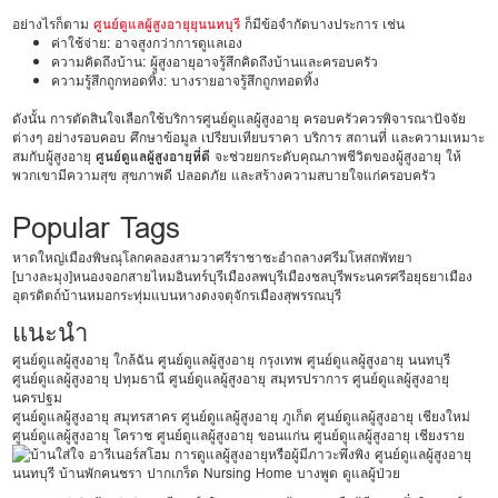
อย่างไรก็ตาม
ศูนย์ดูแลผู้สูงอายุยุนนทบุรี
ก็มีข้อจำกัดบางประการ เช่น
ค่าใช้จ่าย: อาจสูงกว่าการดูแลเอง
ความคิดถึงบ้าน: ผู้สูงอายุอาจรู้สึกคิดถึงบ้านและครอบครัว
ความรู้สึกถูกทอดทิ้ง: บางรายอาจรู้สึกถูกทอดทิ้ง
ดังนั้น การตัดสินใจเลือกใช้บริการศูนย์ดูแลผู้สูงอายุ ครอบครัวควรพิจารณาปัจจัย
ต่างๆ อย่างรอบคอบ ศึกษาข้อมูล เปรียบเทียบราคา บริการ สถานที่ และความเหมาะ
สมกับผู้สูงอายุ
ศูนย์ดูแลผู้สูงอายุที่ดี
จะช่วยยกระดับคุณภาพชีวิตของผู้สูงอายุ ให้
พวกเขามีความสุข สุขภาพดี ปลอดภัย และสร้างความสบายใจแก่ครอบครัว
Popular Tags
หาดใหญ่
เมืองพิษณุโลก
คลองสามวา
ศรีราชา
ชะอำ
ถลาง
ศรีมโหสถ
พัทยา
[บางละมุง]
หนองจอก
สายไหม
อินทร์บุรี
เมืองลพบุรี
เมืองชลบุรี
พระนครศรีอยุธยา
เมือง
อุตรดิตถ์
บ้านหมอ
กระทุ่มแบน
หางดง
จตุจักร
เมืองสุพรรณบุรี
แนะนำ
ศูนย์ดูแลผู้สูงอายุ ใกล้ฉัน
ศูนย์ดูแลผู้สูงอายุ กรุงเทพ
ศูนย์ดูแลผู้สูงอายุ นนทบุรี
ศูนย์ดูแลผู้สูงอายุ ปทุมธานี
ศูนย์ดูแลผู้สูงอายุ สมุทรปราการ
ศูนย์ดูแลผู้สูงอายุ
นครปฐม
ศูนย์ดูแลผู้สูงอายุ สมุทรสาคร
ศูนย์ดูแลผู้สูงอายุ ภูเก็ต
ศูนย์ดูแลผู้สูงอายุ เชียงใหม่
ศูนย์ดูแลผู้สูงอายุ โคราช
ศูนย์ดูแลผู้สูงอายุ ขอนแก่น
ศูนย์ดูแลผู้สูงอายุ เชียงราย