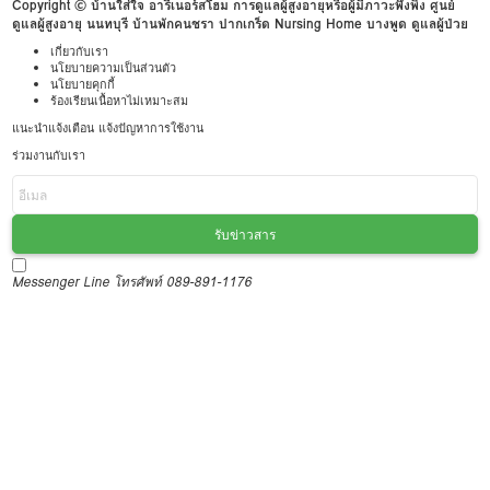
Copyright © บ้านใส่ใจ อารีเนอร์สโฮม การดูแลผู้สูงอายุหรือผู้มีภาวะพึ่งพิง ศูนย์
ดูแลผู้สูงอายุ นนทบุรี บ้านพักคนชรา ปากเกร็ด Nursing Home บางพูด ดูแลผู้ป่วย
เกี่ยวกับเรา
นโยบายความเป็นส่วนตัว
นโยบายคุกกี้
ร้องเรียนเนื้อหาไม่เหมาะสม
แนะนำแจ้งเตือน แจ้งปัญหาการใช้งาน
ร่วมงานกับเรา
รับข่าวสาร
Messenger
Line
โทรศัพท์ 089-891-1176