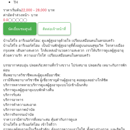
TH
ราคาเริ่มต้น
22,000
-
28,000
บาท
ค่ามัดจำล่วงหน้า
-
บาท
0.0
นัดเยี่ยมชมศูนย์
ติดต่อเจ้าหน้าที่
บ้านใส่ใจ อารีเนอร์สโฮม: ดูแลผู้สูงอายุด้วยใจ เปรียบเสมือนคนในครอบครัว
บ้านใส่ใจ อารีเนอร์สโฮม เป็นบ้านพักผู้สูงอายุที่ตั้งอยู่บนถนนสุขุมวิท ใจกลางเมือง
กรุงเทพ เดินทางสะดวก ใกล้แหล่งอำนวยความสะดวก เราให้บริการดูแลผู้สูงอายุ
ด้วยความรัก ความเอาใจใส่ เปรียบเสมือนคนในครอบครัว
บรรยากาศอบอุ่น ปลอดภัย:สถานที่กว้างขวาง โปร่งสบาย ปลอดภัย เหมาะกับการพัก
ผ่อน
ทีมพยาบาลวิชาชีพและผู้ดูแลมืออาชีพ:
เรามีทีมพยาบาลวิชาชีพ ผู้เชี่ยวชาญด้านผู้สูงอายุ คอยดูแลอย่างใกล้ชิด
บริการหลากหลาย:บริการดูแลผู้สูงอายุแบบไปเช้าเย็นกลับ
บริการดูแลผู้สูงอายุแบบพักค้างคืน
บริการรับส่ง
บริการอาหาร
บริการทำความสะอาด
บริการกายภาพบำบัด
บริการกิจกรรมบำบัด
ราคา:เรามีค่าบริการที่เหมาะสม คุ้มค่ากับการดูแล
บ้านใส่ใจ อารีเนอร์สโฮม เข้าใจดีว่า
การดูแลผู้สูงอายุเป็นเรื่องสำคัญ ต้องการความเอาใจใส่ ทั้งทางร่างกาย และจิตใจ