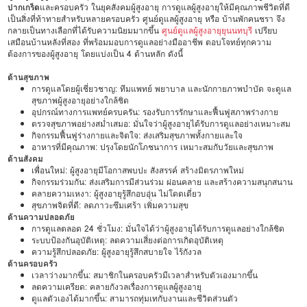
ปากเกร็ด
และครอบครัว ในยุคสังคมผู้สูงอายุ การดูแลผู้สูงอายุให้มีคุณภาพชีวิตที่ดี
เป็นสิ่งที่ท้าทายสำหรับหลายครอบครัว ศูนย์ดูแลผู้สูงอายุ หรือ บ้านพักคนชรา จึง
กลายเป็นทางเลือกที่ได้รับความนิยมมากขึ้น
ศูนย์ดูแลผู้สูงอายุยุนนทบุรี
เปรียบ
เสมือนบ้านหลังที่สอง ที่พร้อมมอบการดูแลอย่างมืออาชีพ ตอบโจทย์ทุกความ
ต้องการของผู้สูงอายุ โดยแบ่งเป็น 4 ด้านหลัก ดังนี้
ด้านสุขภาพ
การดูแลโดยผู้เชี่ยวชาญ: ทีมแพทย์ พยาบาล และนักกายภาพบำบัด จะดูแล
สุขภาพผู้สูงอายุอย่างใกล้ชิด
อุปกรณ์ทางการแพทย์ครบครัน: รองรับการรักษาและฟื้นฟูสภาพร่างกาย
ตรวจสุขภาพอย่างสม่ำเสมอ: มั่นใจว่าผู้สูงอายุได้รับการดูแลอย่างเหมาะสม
กิจกรรมฟื้นฟูร่างกายและจิตใจ: ส่งเสริมสุขภาพทั้งกายและใจ
อาหารที่มีคุณภาพ: ปรุงโดยนักโภชนาการ เหมาะสมกับวัยและสุขภาพ
ด้านสังคม
เพื่อนใหม่: ผู้สูงอายุมีโอกาสพบปะ สังสรรค์ สร้างมิตรภาพใหม่
กิจกรรมร่วมกัน: ส่งเสริมการมีส่วนร่วม ผ่อนคลาย และสร้างความสนุกสนาน
คลายความเหงา: ผู้สูงอายุรู้สึกอบอุ่น ไม่โดดเดี่ยว
สุขภาพจิตที่ดี: ลดภาวะซึมเศร้า เพิ่มความสุข
ด้านความปลอดภัย
การดูแลตลอด 24 ชั่วโมง: มั่นใจได้ว่าผู้สูงอายุได้รับการดูแลอย่างใกล้ชิด
ระบบป้องกันอุบัติเหตุ: ลดความเสี่ยงต่อการเกิดอุบัติเหตุ
ความรู้สึกปลอดภัย: ผู้สูงอายุรู้สึกสบายใจ ไร้กังวล
ด้านครอบครัว
เวลาว่างมากขึ้น: สมาชิกในครอบครัวมีเวลาสำหรับตัวเองมากขึ้น
ลดความเครียด: คลายกังวลเรื่องการดูแลผู้สูงอายุ
ดูแลตัวเองได้มากขึ้น: สามารถทุ่มเทกับงานและชีวิตส่วนตัว