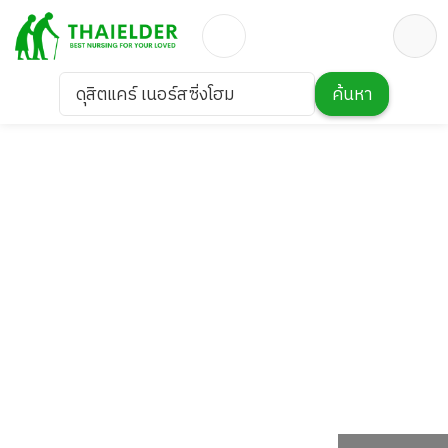
ดุสิตแคร์ เนอร์สซิ่งโฮม
ค้นหา