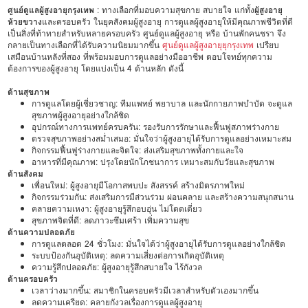
ศูนย์ดูแลผู้สูงอายุกรุงเทพ
: ทางเลือกที่มอบความสุขกาย สบายใจ แก่ทั้ง
ผู้สูงอายุ
ห้วยขวาง
และครอบครัว ในยุคสังคมผู้สูงอายุ การดูแลผู้สูงอายุให้มีคุณภาพชีวิตที่ดี
เป็นสิ่งที่ท้าทายสำหรับหลายครอบครัว ศูนย์ดูแลผู้สูงอายุ หรือ บ้านพักคนชรา จึง
กลายเป็นทางเลือกที่ได้รับความนิยมมากขึ้น
ศูนย์ดูแลผู้สูงอายุยุกรุงเทพ
เปรียบ
เสมือนบ้านหลังที่สอง ที่พร้อมมอบการดูแลอย่างมืออาชีพ ตอบโจทย์ทุกความ
ต้องการของผู้สูงอายุ โดยแบ่งเป็น 4 ด้านหลัก ดังนี้
ด้านสุขภาพ
การดูแลโดยผู้เชี่ยวชาญ: ทีมแพทย์ พยาบาล และนักกายภาพบำบัด จะดูแล
สุขภาพผู้สูงอายุอย่างใกล้ชิด
อุปกรณ์ทางการแพทย์ครบครัน: รองรับการรักษาและฟื้นฟูสภาพร่างกาย
ตรวจสุขภาพอย่างสม่ำเสมอ: มั่นใจว่าผู้สูงอายุได้รับการดูแลอย่างเหมาะสม
กิจกรรมฟื้นฟูร่างกายและจิตใจ: ส่งเสริมสุขภาพทั้งกายและใจ
อาหารที่มีคุณภาพ: ปรุงโดยนักโภชนาการ เหมาะสมกับวัยและสุขภาพ
ด้านสังคม
เพื่อนใหม่: ผู้สูงอายุมีโอกาสพบปะ สังสรรค์ สร้างมิตรภาพใหม่
กิจกรรมร่วมกัน: ส่งเสริมการมีส่วนร่วม ผ่อนคลาย และสร้างความสนุกสนาน
คลายความเหงา: ผู้สูงอายุรู้สึกอบอุ่น ไม่โดดเดี่ยว
สุขภาพจิตที่ดี: ลดภาวะซึมเศร้า เพิ่มความสุข
ด้านความปลอดภัย
การดูแลตลอด 24 ชั่วโมง: มั่นใจได้ว่าผู้สูงอายุได้รับการดูแลอย่างใกล้ชิด
ระบบป้องกันอุบัติเหตุ: ลดความเสี่ยงต่อการเกิดอุบัติเหตุ
ความรู้สึกปลอดภัย: ผู้สูงอายุรู้สึกสบายใจ ไร้กังวล
ด้านครอบครัว
เวลาว่างมากขึ้น: สมาชิกในครอบครัวมีเวลาสำหรับตัวเองมากขึ้น
ลดความเครียด: คลายกังวลเรื่องการดูแลผู้สูงอายุ