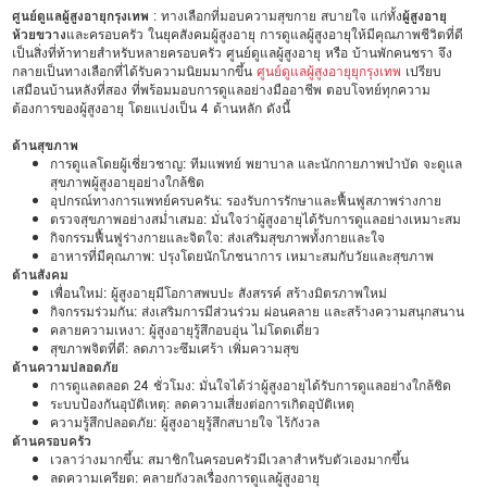
ศูนย์ดูแลผู้สูงอายุกรุงเทพ
: ทางเลือกที่มอบความสุขกาย สบายใจ แก่ทั้ง
ผู้สูงอายุ
ห้วยขวาง
และครอบครัว ในยุคสังคมผู้สูงอายุ การดูแลผู้สูงอายุให้มีคุณภาพชีวิตที่ดี
เป็นสิ่งที่ท้าทายสำหรับหลายครอบครัว ศูนย์ดูแลผู้สูงอายุ หรือ บ้านพักคนชรา จึง
กลายเป็นทางเลือกที่ได้รับความนิยมมากขึ้น
ศูนย์ดูแลผู้สูงอายุยุกรุงเทพ
เปรียบ
เสมือนบ้านหลังที่สอง ที่พร้อมมอบการดูแลอย่างมืออาชีพ ตอบโจทย์ทุกความ
ต้องการของผู้สูงอายุ โดยแบ่งเป็น 4 ด้านหลัก ดังนี้
ด้านสุขภาพ
การดูแลโดยผู้เชี่ยวชาญ: ทีมแพทย์ พยาบาล และนักกายภาพบำบัด จะดูแล
สุขภาพผู้สูงอายุอย่างใกล้ชิด
อุปกรณ์ทางการแพทย์ครบครัน: รองรับการรักษาและฟื้นฟูสภาพร่างกาย
ตรวจสุขภาพอย่างสม่ำเสมอ: มั่นใจว่าผู้สูงอายุได้รับการดูแลอย่างเหมาะสม
กิจกรรมฟื้นฟูร่างกายและจิตใจ: ส่งเสริมสุขภาพทั้งกายและใจ
อาหารที่มีคุณภาพ: ปรุงโดยนักโภชนาการ เหมาะสมกับวัยและสุขภาพ
ด้านสังคม
เพื่อนใหม่: ผู้สูงอายุมีโอกาสพบปะ สังสรรค์ สร้างมิตรภาพใหม่
กิจกรรมร่วมกัน: ส่งเสริมการมีส่วนร่วม ผ่อนคลาย และสร้างความสนุกสนาน
คลายความเหงา: ผู้สูงอายุรู้สึกอบอุ่น ไม่โดดเดี่ยว
สุขภาพจิตที่ดี: ลดภาวะซึมเศร้า เพิ่มความสุข
ด้านความปลอดภัย
การดูแลตลอด 24 ชั่วโมง: มั่นใจได้ว่าผู้สูงอายุได้รับการดูแลอย่างใกล้ชิด
ระบบป้องกันอุบัติเหตุ: ลดความเสี่ยงต่อการเกิดอุบัติเหตุ
ความรู้สึกปลอดภัย: ผู้สูงอายุรู้สึกสบายใจ ไร้กังวล
ด้านครอบครัว
เวลาว่างมากขึ้น: สมาชิกในครอบครัวมีเวลาสำหรับตัวเองมากขึ้น
ลดความเครียด: คลายกังวลเรื่องการดูแลผู้สูงอายุ