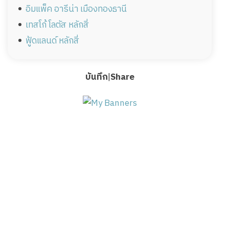
อิมแพ็ค อารีน่า เมืองทองธานี
เทสโก้ โลตัส หลักสี่
ฟู้ดแลนด์ หลักสี่
บันทึก
|
Share