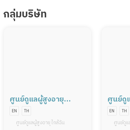
กลุ่มบริษัท
ศูนย์ดูแลผู้สูงอายุ
ศูนย์ดู
อุบลราชธานี
กรุงเ
EN
TH
EN
TH
ศูนย์ดูแลผู้สูงอายุ ใกล้ฉัน
ศูนย์ดูแล