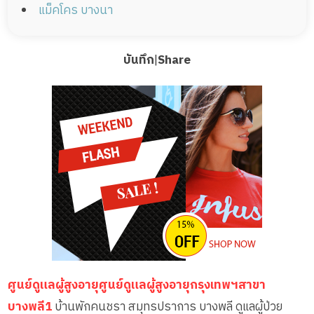
แม็คโคร บางนา
บันทึก
|
Share
ศูนย์ดูแลผู้สูงอายุศูนย์ดูแลผู้สูงอายุกรุงเทพฯสาขา
บางพลี1
บ้านพักคนชรา สมุทรปราการ บางพลี ดูแลผู้ป่วย