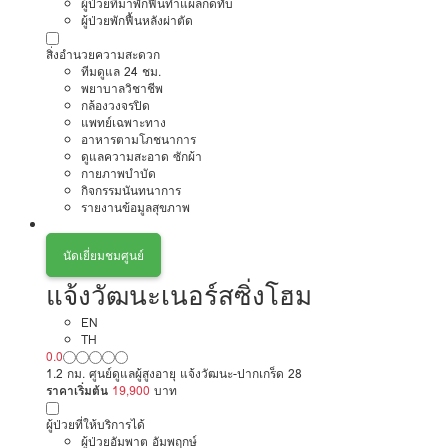
ผู้ป่วยที่มาพักฟื้นทำแผลกดทับ
ผู้ป่วยพักฟื้นหลังผ่าตัด
สิ่งอำนวยความสะดวก
ทีมดูแล 24 ชม.
พยาบาลวิชาชีพ
กล้องวงจรปิด
แพทย์เฉพาะทาง
อาหารตามโภชนาการ
ดูแลความสะอาด ซักผ้า
กายภาพบำบัด
กิจกรรมนันทนาการ
รายงานข้อมูลสุขภาพ
นัดเยี่ยมชมศูนย์
แจ้งวัฒนะเนอร์สซิ่งโฮม
EN
TH
0.0
1.2 กม. ศูนย์ดูแลผู้สูงอายุ แจ้งวัฒนะ-ปากเกร็ด 28
ราคาเริ่มต้น
19,900
บาท
ผู้ป่วยที่ให้บริการได้
ผู้ป่วยอัมพาต อัมพฤกษ์