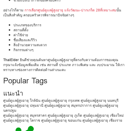
ช่วยแบ่งเบาภาระของครอบครัว
อย่างไรก็ตาม
การเลือกศูนย์ดูแลผู้สูงอายุ แจ้งวัฒนะ-ปากเกร็ด 28ที่เหมาะสม
นั้น
เป็นสิ่งสำคัญ ครอบครัวควรพิจารณาปัจจัยต่างๆ
ประเภทของบริการ
สถานที่ตั้ง
ค่าใช้จ่าย
ชื่อเสียงและรีวิว
สิ่งอำนวยความสะดวก
กิจกรรมต่างๆ
ThaiElder
ยินดีช่วยคุณค้นหาศูนย์ดูแลผู้สูงอายุที่ตรงกับความต้องการของคุณ
กรุณาแจ้งข้อมูลเพิ่มเติม เช่น สถานที่ ประเภท ภาวะพิเศษ และ งบประมาณ ให้เรา
ทราบทางช่องทางการติดต่อด้านล่างนะคะ
Popular Tags
แนะนำ
ศูนย์ดูแลผู้สูงอายุ ใกล้ฉัน
ศูนย์ดูแลผู้สูงอายุ กรุงเทพ
ศูนย์ดูแลผู้สูงอายุ นนทบุรี
ศูนย์ดูแลผู้สูงอายุ ปทุมธานี
ศูนย์ดูแลผู้สูงอายุ สมุทรปราการ
ศูนย์ดูแลผู้สูงอายุ
นครปฐม
ศูนย์ดูแลผู้สูงอายุ สมุทรสาคร
ศูนย์ดูแลผู้สูงอายุ ภูเก็ต
ศูนย์ดูแลผู้สูงอายุ เชียงใหม่
ศูนย์ดูแลผู้สูงอายุ โคราช
ศูนย์ดูแลผู้สูงอายุ ขอนแก่น
ศูนย์ดูแลผู้สูงอายุ เชียงราย