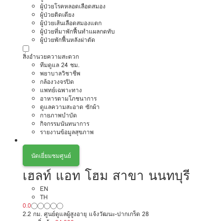
ผู้ป่วยโรคหลอดเลือดสมอง
ผู้ป่วยติดเตียง
ผู้ป่วยเส้นเลือดสมองแตก
ผู้ป่วยที่มาพักฟื้นทำแผลกดทับ
ผู้ป่วยพักฟื้นหลังผ่าตัด
สิ่งอำนวยความสะดวก
ทีมดูแล 24 ชม.
พยาบาลวิชาชีพ
กล้องวงจรปิด
แพทย์เฉพาะทาง
อาหารตามโภชนาการ
ดูแลความสะอาด ซักผ้า
กายภาพบำบัด
กิจกรรมนันทนาการ
รายงานข้อมูลสุขภาพ
นัดเยี่ยมชมศูนย์
เฮลท์ แอท โฮม สาขา นนทบุรี
EN
TH
0.0
2.2 กม. ศูนย์ดูแลผู้สูงอายุ แจ้งวัฒนะ-ปากเกร็ด 28