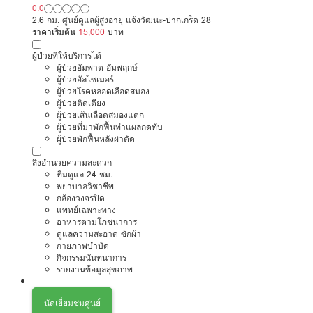
0.0
2.6 กม. ศูนย์ดูแลผู้สูงอายุ แจ้งวัฒนะ-ปากเกร็ด 28
ราคาเริ่มต้น
15,000
บาท
ผู้ป่วยที่ให้บริการได้
ผู้ป่วยอัมพาต อัมพฤกษ์
ผู้ป่วยอัลไซเมอร์
ผู้ป่วยโรคหลอดเลือดสมอง
ผู้ป่วยติดเตียง
ผู้ป่วยเส้นเลือดสมองแตก
ผู้ป่วยที่มาพักฟื้นทำแผลกดทับ
ผู้ป่วยพักฟื้นหลังผ่าตัด
สิ่งอำนวยความสะดวก
ทีมดูแล 24 ชม.
พยาบาลวิชาชีพ
กล้องวงจรปิด
แพทย์เฉพาะทาง
อาหารตามโภชนาการ
ดูแลความสะอาด ซักผ้า
กายภาพบำบัด
กิจกรรมนันทนาการ
รายงานข้อมูลสุขภาพ
นัดเยี่ยมชมศูนย์