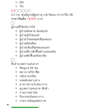
EN
TH
0.0
2.2 กม. ศูนย์ดูแลผู้สูงอายุ แจ้งวัฒนะ-ปากเกร็ด 28
ราคาเริ่มต้น
19,000
บาท
ผู้ป่วยที่ให้บริการได้
ผู้ป่วยอัมพาต อัมพฤกษ์
ผู้ป่วยอัลไซเมอร์
ผู้ป่วยโรคหลอดเลือดสมอง
ผู้ป่วยติดเตียง
ผู้ป่วยเส้นเลือดสมองแตก
ผู้ป่วยที่มาพักฟื้นทำแผลกดทับ
ผู้ป่วยพักฟื้นหลังผ่าตัด
สิ่งอำนวยความสะดวก
ทีมดูแล 24 ชม.
พยาบาลวิชาชีพ
กล้องวงจรปิด
แพทย์เฉพาะทาง
อาหารตามโภชนาการ
ดูแลความสะอาด ซักผ้า
กายภาพบำบัด
กิจกรรมนันทนาการ
รายงานข้อมูลสุขภาพ