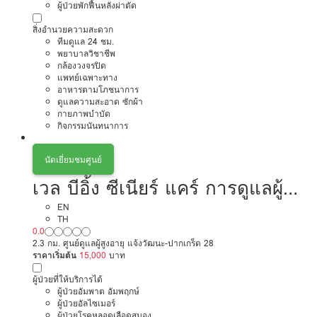
ผู้ป่วยพักฟื้นหลังผ่าตัด
สิ่งอำนวยความสะดวก
ทีมดูแล 24 ชม.
พยาบาลวิชาชีพ
กล้องวงจรปิด
แพทย์เฉพาะทาง
อาหารตามโภชนาการ
ดูแลความสะอาด ซักผ้า
กายภาพบำบัด
กิจกรรมนันทนาการ
นัดเยี่ยมชมศูนย์
เวล บีอิ้ง ซีเนียร์ แคร์ การดูแลผู้สูง
อายุหรือผู้มีภาวะพึ่งพิง
EN
TH
0.0
2.3 กม. ศูนย์ดูแลผู้สูงอายุ แจ้งวัฒนะ-ปากเกร็ด 28
ราคาเริ่มต้น
15,000
บาท
ผู้ป่วยที่ให้บริการได้
ผู้ป่วยอัมพาต อัมพฤกษ์
ผู้ป่วยอัลไซเมอร์
ผู้ป่วยโรคหลอดเลือดสมอง