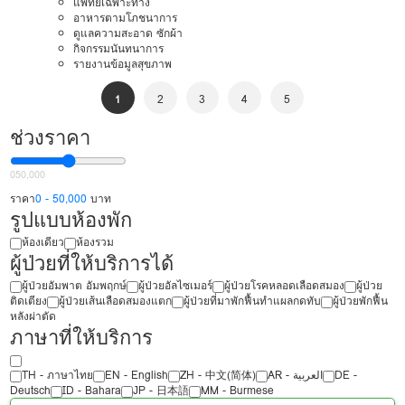
แพทย์เฉพาะทาง
อาหารตามโภชนาการ
ดูแลความสะอาด ซักผ้า
กิจกรรมนันทนาการ
รายงานข้อมูลสุขภาพ
1
2
3
4
5
ช่วงราคา
0
50,000
ราคา
0 - 50,000
บาท
รูปแบบห้องพัก
ห้องเดียว
ห้องรวม
ผู้ป่วยที่ให้บริการได้
ผู้ป่วยอัมพาต อัมพฤกษ์
ผู้ป่วยอัลไซเมอร์
ผู้ป่วยโรคหลอดเลือดสมอง
ผู้ป่วย
ติดเตียง
ผู้ป่วยเส้นเลือดสมองแตก
ผู้ป่วยที่มาพักฟื้นทำแผลกดทับ
ผู้ป่วยพักฟื้น
หลังผ่าตัด
ภาษาที่ให้บริการ
TH - ‏ภาษาไทย
EN - English
ZH - 中文(简体)
‏AR - ‏العربية‏
DE -
Deutsch
ID - Bahara
JP - 日本語
MM - Burmese