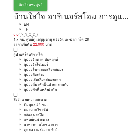
นัดเยี่ยมชมศูนย์
บ้านใส่ใจ อารีเนอร์สโฮม การดูแล
ผู้สูงอายุหรือผู้มีภาวะพึ่งพิง
EN
TH
0.0
1.7 กม. ศูนย์ดูแลผู้สูงอายุ แจ้งวัฒนะ-ปากเกร็ด 28
ราคาเริ่มต้น
22,000
บาท
ผู้ป่วยที่ให้บริการได้
ผู้ป่วยอัมพาต อัมพฤกษ์
ผู้ป่วยอัลไซเมอร์
ผู้ป่วยโรคหลอดเลือดสมอง
ผู้ป่วยติดเตียง
ผู้ป่วยเส้นเลือดสมองแตก
ผู้ป่วยที่มาพักฟื้นทำแผลกดทับ
ผู้ป่วยพักฟื้นหลังผ่าตัด
สิ่งอำนวยความสะดวก
ทีมดูแล 24 ชม.
พยาบาลวิชาชีพ
กล้องวงจรปิด
แพทย์เฉพาะทาง
อาหารตามโภชนาการ
ดูแลความสะอาด ซักผ้า