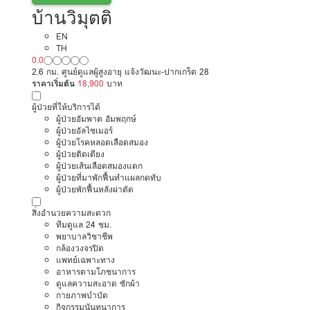
บ้านวิมุตติ
EN
TH
0.0
2.6 กม. ศูนย์ดูแลผู้สูงอายุ แจ้งวัฒนะ-ปากเกร็ด 28
ราคาเริ่มต้น
18,900
บาท
ผู้ป่วยที่ให้บริการได้
ผู้ป่วยอัมพาต อัมพฤกษ์
ผู้ป่วยอัลไซเมอร์
ผู้ป่วยโรคหลอดเลือดสมอง
ผู้ป่วยติดเตียง
ผู้ป่วยเส้นเลือดสมองแตก
ผู้ป่วยที่มาพักฟื้นทำแผลกดทับ
ผู้ป่วยพักฟื้นหลังผ่าตัด
สิ่งอำนวยความสะดวก
ทีมดูแล 24 ชม.
พยาบาลวิชาชีพ
กล้องวงจรปิด
แพทย์เฉพาะทาง
อาหารตามโภชนาการ
ดูแลความสะอาด ซักผ้า
กายภาพบำบัด
กิจกรรมนันทนาการ