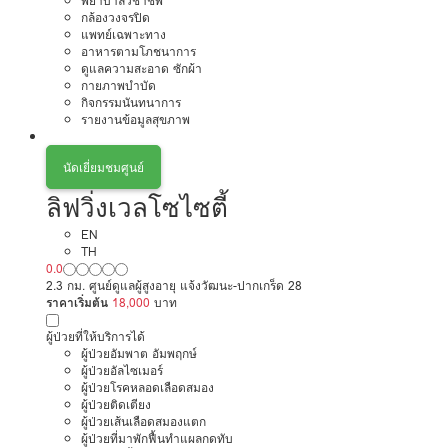
พยาบาลวิชาชีพ
กล้องวงจรปิด
แพทย์เฉพาะทาง
อาหารตามโภชนาการ
ดูแลความสะอาด ซักผ้า
กายภาพบำบัด
กิจกรรมนันทนาการ
รายงานข้อมูลสุขภาพ
นัดเยี่ยมชมศูนย์
ลิฟวิ่งเวลโซไซตี้
EN
TH
0.0
2.3 กม. ศูนย์ดูแลผู้สูงอายุ แจ้งวัฒนะ-ปากเกร็ด 28
ราคาเริ่มต้น
18,000
บาท
ผู้ป่วยที่ให้บริการได้
ผู้ป่วยอัมพาต อัมพฤกษ์
ผู้ป่วยอัลไซเมอร์
ผู้ป่วยโรคหลอดเลือดสมอง
ผู้ป่วยติดเตียง
ผู้ป่วยเส้นเลือดสมองแตก
ผู้ป่วยที่มาพักฟื้นทำแผลกดทับ