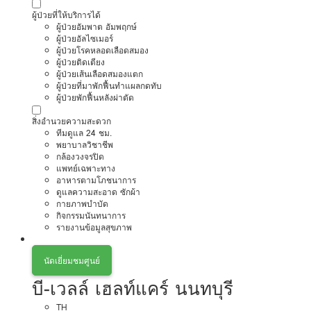
ผู้ป่วยที่ให้บริการได้
ผู้ป่วยอัมพาต อัมพฤกษ์
ผู้ป่วยอัลไซเมอร์
ผู้ป่วยโรคหลอดเลือดสมอง
ผู้ป่วยติดเตียง
ผู้ป่วยเส้นเลือดสมองแตก
ผู้ป่วยที่มาพักฟื้นทำแผลกดทับ
ผู้ป่วยพักฟื้นหลังผ่าตัด
สิ่งอำนวยความสะดวก
ทีมดูแล 24 ชม.
พยาบาลวิชาชีพ
กล้องวงจรปิด
แพทย์เฉพาะทาง
อาหารตามโภชนาการ
ดูแลความสะอาด ซักผ้า
กายภาพบำบัด
กิจกรรมนันทนาการ
รายงานข้อมูลสุขภาพ
นัดเยี่ยมชมศูนย์
บี-เวลล์ เฮลท์แคร์ นนทบุรี
TH