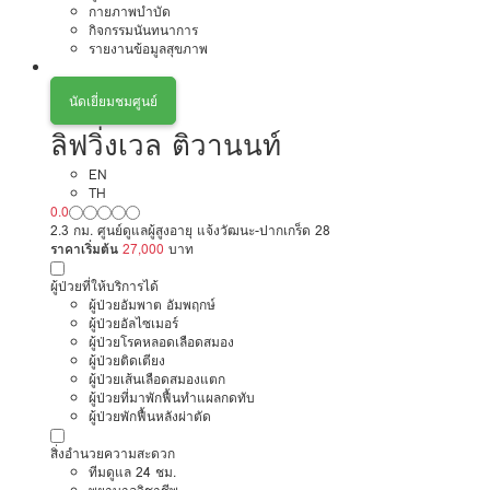
กายภาพบำบัด
กิจกรรมนันทนาการ
รายงานข้อมูลสุขภาพ
นัดเยี่ยมชมศูนย์
ลิฟวิ่งเวล ติวานนท์
EN
TH
0.0
2.3 กม. ศูนย์ดูแลผู้สูงอายุ แจ้งวัฒนะ-ปากเกร็ด 28
ราคาเริ่มต้น
27,000
บาท
ผู้ป่วยที่ให้บริการได้
ผู้ป่วยอัมพาต อัมพฤกษ์
ผู้ป่วยอัลไซเมอร์
ผู้ป่วยโรคหลอดเลือดสมอง
ผู้ป่วยติดเตียง
ผู้ป่วยเส้นเลือดสมองแตก
ผู้ป่วยที่มาพักฟื้นทำแผลกดทับ
ผู้ป่วยพักฟื้นหลังผ่าตัด
สิ่งอำนวยความสะดวก
ทีมดูแล 24 ชม.