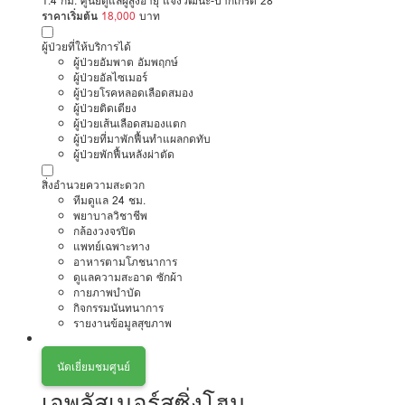
1.4 กม. ศูนย์ดูแลผู้สูงอายุ แจ้งวัฒนะ-ปากเกร็ด 28
ราคาเริ่มต้น
18,000
บาท
ผู้ป่วยที่ให้บริการได้
ผู้ป่วยอัมพาต อัมพฤกษ์
ผู้ป่วยอัลไซเมอร์
ผู้ป่วยโรคหลอดเลือดสมอง
ผู้ป่วยติดเตียง
ผู้ป่วยเส้นเลือดสมองแตก
ผู้ป่วยที่มาพักฟื้นทำแผลกดทับ
ผู้ป่วยพักฟื้นหลังผ่าตัด
สิ่งอำนวยความสะดวก
ทีมดูแล 24 ชม.
พยาบาลวิชาชีพ
กล้องวงจรปิด
แพทย์เฉพาะทาง
อาหารตามโภชนาการ
ดูแลความสะอาด ซักผ้า
กายภาพบำบัด
กิจกรรมนันทนาการ
รายงานข้อมูลสุขภาพ
นัดเยี่ยมชมศูนย์
เอพลัสเนอร์สซิ่งโฮม