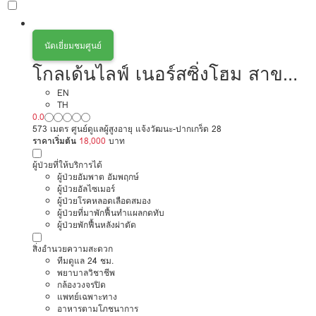
นัดเยี่ยมชมศูนย์
โกลเด้นไลฟ์ เนอร์สซิ่งโฮม สาขา
แจ้งวัฒนะ
EN
TH
0.0
573 เมตร ศูนย์ดูแลผู้สูงอายุ แจ้งวัฒนะ-ปากเกร็ด 28
ราคาเริ่มต้น
18,000
บาท
ผู้ป่วยที่ให้บริการได้
ผู้ป่วยอัมพาต อัมพฤกษ์
ผู้ป่วยอัลไซเมอร์
ผู้ป่วยโรคหลอดเลือดสมอง
ผู้ป่วยที่มาพักฟื้นทำแผลกดทับ
ผู้ป่วยพักฟื้นหลังผ่าตัด
สิ่งอำนวยความสะดวก
ทีมดูแล 24 ชม.
พยาบาลวิชาชีพ
กล้องวงจรปิด
แพทย์เฉพาะทาง
อาหารตามโภชนาการ