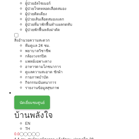
ผู้ป่วยอัลไซเมอร์
ผู้ป่วยโรคหลอดเลือดสมอง
ผู้ป่วยติดเตียง
ผู้ป่วยเส้นเลือดสมองแตก
ผู้ป่วยที่มาพักฟื้นทำแผลกดทับ
ผู้ป่วยพักฟื้นหลังผ่าตัด
สิ่งอำนวยความสะดวก
ทีมดูแล 24 ชม.
พยาบาลวิชาชีพ
กล้องวงจรปิด
แพทย์เฉพาะทาง
อาหารตามโภชนาการ
ดูแลความสะอาด ซักผ้า
กายภาพบำบัด
กิจกรรมนันทนาการ
รายงานข้อมูลสุขภาพ
นัดเยี่ยมชมศูนย์
บ้านพลังใจ
EN
TH
0.0