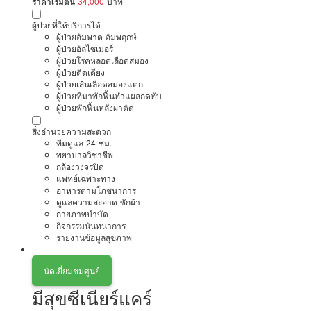
ราคาเริ่มต้น
34,000
บาท
ผู้ป่วยที่ให้บริการได้
ผู้ป่วยอัมพาต อัมพฤกษ์
ผู้ป่วยอัลไซเมอร์
ผู้ป่วยโรคหลอดเลือดสมอง
ผู้ป่วยติดเตียง
ผู้ป่วยเส้นเลือดสมองแตก
ผู้ป่วยที่มาพักฟื้นทำแผลกดทับ
ผู้ป่วยพักฟื้นหลังผ่าตัด
สิ่งอำนวยความสะดวก
ทีมดูแล 24 ชม.
พยาบาลวิชาชีพ
กล้องวงจรปิด
แพทย์เฉพาะทาง
อาหารตามโภชนาการ
ดูแลความสะอาด ซักผ้า
กายภาพบำบัด
กิจกรรมนันทนาการ
รายงานข้อมูลสุขภาพ
นัดเยี่ยมชมศูนย์
มีสุขซีเนียร์แคร์