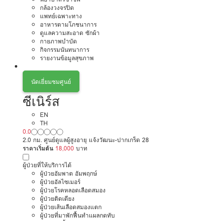
กล้องวงจรปิด
แพทย์เฉพาะทาง
อาหารตามโภชนาการ
ดูแลความสะอาด ซักผ้า
กายภาพบำบัด
กิจกรรมนันทนาการ
รายงานข้อมูลสุขภาพ
นัดเยี่ยมชมศูนย์
ซีเนิร์ส
EN
TH
0.0
2.0 กม. ศูนย์ดูแลผู้สูงอายุ แจ้งวัฒนะ-ปากเกร็ด 28
ราคาเริ่มต้น
18,000
บาท
ผู้ป่วยที่ให้บริการได้
ผู้ป่วยอัมพาต อัมพฤกษ์
ผู้ป่วยอัลไซเมอร์
ผู้ป่วยโรคหลอดเลือดสมอง
ผู้ป่วยติดเตียง
ผู้ป่วยเส้นเลือดสมองแตก
ผู้ป่วยที่มาพักฟื้นทำแผลกดทับ