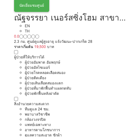
นัดเยี่ยมชมศูนย์
ณัฐจรรยา เนอร์สซิ่งโฮม สาขา
เมืองทอง นนทบุรี
EN
TH
0.0
2.3 กม. ศูนย์ดูแลผู้สูงอายุ แจ้งวัฒนะ-ปากเกร็ด 28
ราคาเริ่มต้น
19,500
บาท
ผู้ป่วยที่ให้บริการได้
ผู้ป่วยอัมพาต อัมพฤกษ์
ผู้ป่วยอัลไซเมอร์
ผู้ป่วยโรคหลอดเลือดสมอง
ผู้ป่วยติดเตียง
ผู้ป่วยเส้นเลือดสมองแตก
ผู้ป่วยที่มาพักฟื้นทำแผลกดทับ
ผู้ป่วยพักฟื้นหลังผ่าตัด
สิ่งอำนวยความสะดวก
ทีมดูแล 24 ชม.
พยาบาลวิชาชีพ
กล้องวงจรปิด
แพทย์เฉพาะทาง
อาหารตามโภชนาการ
ดูแลความสะอาด ซักผ้า