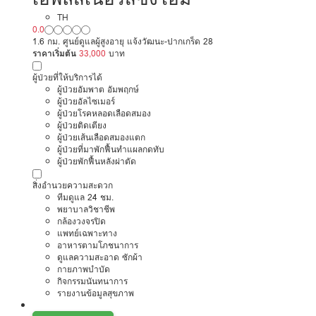
TH
0.0
1.6 กม. ศูนย์ดูแลผู้สูงอายุ แจ้งวัฒนะ-ปากเกร็ด 28
ราคาเริ่มต้น
33,000
บาท
ผู้ป่วยที่ให้บริการได้
ผู้ป่วยอัมพาต อัมพฤกษ์
ผู้ป่วยอัลไซเมอร์
ผู้ป่วยโรคหลอดเลือดสมอง
ผู้ป่วยติดเตียง
ผู้ป่วยเส้นเลือดสมองแตก
ผู้ป่วยที่มาพักฟื้นทำแผลกดทับ
ผู้ป่วยพักฟื้นหลังผ่าตัด
สิ่งอำนวยความสะดวก
ทีมดูแล 24 ชม.
พยาบาลวิชาชีพ
กล้องวงจรปิด
แพทย์เฉพาะทาง
อาหารตามโภชนาการ
ดูแลความสะอาด ซักผ้า
กายภาพบำบัด
กิจกรรมนันทนาการ
รายงานข้อมูลสุขภาพ