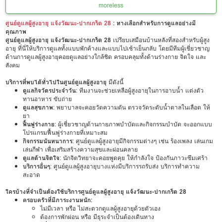
more
less
ศูนย์ดูแลผู้สูงอายุ แจ้งวัฒนะ-ปากเกร็ด 28
: ทางเลือกสำหรับการดูแลอย่างมี
คุณภาพ
ศูนย์ดูแลผู้สูงอายุ แจ้งวัฒนะ-ปากเกร็ด 28
เปรียบเสมือนบ้านหลังที่สองสำหรับผู้สูง
อายุ ที่นี่ให้บริการดูแลทั้งแบบพักค้างและแบบไปเช้าเย็นกลับ โดยมีทีมผู้เชี่ยวชาญ
ด้านการดูแลผู้สูงอายุคอยดูแลอย่างใกล้ชิด ครอบคลุมทั้งด้านร่างกาย จิตใจ และ
สังคม
บริการที่พบได้ทั่วไปในศูนย์ดูแลผู้สูงอายุ
มีดังนี้
ดูแลกิจวัตรประจำวัน
: ทีมงานจะช่วยเหลือผู้สูงอายุในการอาบน้ำ แต่งตัว
ทานอาหาร ขับถ่าย
ดูแลสุขภาพ
: พยาบาลจะคอยวัดความดัน ตรวจวัดระดับน้ำตาลในเลือด ให้
ยา
ฟื้นฟูร่างกาย
: ผู้เชี่ยวชาญด้านกายภาพบำบัดและกิจกรรมบำบัด จะออกแบบ
โปรแกรมฟื้นฟูร่างกายที่เหมาะสม
กิจกรรมนันทนาการ
: ศูนย์ดูแลผู้สูงอายุมีกิจกรรมต่างๆ เช่น ร้องเพลง เล่นเกม
เล่นกีฬา เพื่อเสริมสร้างความสุขและผ่อนคลาย
ดูแลด้านจิตใจ
: นักจิตวิทยาจะคอยพูดคุย ให้กำลังใจ ป้องกันภาวะซึมเศร้า
บริการอื่นๆ
: ศูนย์ดูแลผู้สูงอายุบางแห่งมีบริการรถรับส่ง บริการทำความ
สะอาด
ใครบ้างที่จำเป็นต้องใช้บริการศูนย์ดูแลผู้สูงอายุ แจ้งวัฒนะ-ปากเกร็ด 28
ครอบครัวที่มีภาระงานหนัก:
ไม่มีเวลา หรือ ไม่สะดวกดูแลผู้สูงอายุด้วยตัวเอง
ต้องการพักผ่อน หรือ มีธุระจำเป็นต้องเดินทาง