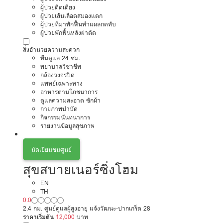
ผู้ป่วยติดเตียง
ผู้ป่วยเส้นเลือดสมองแตก
ผู้ป่วยที่มาพักฟื้นทำแผลกดทับ
ผู้ป่วยพักฟื้นหลังผ่าตัด
สิ่งอำนวยความสะดวก
ทีมดูแล 24 ชม.
พยาบาลวิชาชีพ
กล้องวงจรปิด
แพทย์เฉพาะทาง
อาหารตามโภชนาการ
ดูแลความสะอาด ซักผ้า
กายภาพบำบัด
กิจกรรมนันทนาการ
รายงานข้อมูลสุขภาพ
นัดเยี่ยมชมศูนย์
สุขสบายเนอร์ซิ่งโฮม
EN
TH
0.0
2.4 กม. ศูนย์ดูแลผู้สูงอายุ แจ้งวัฒนะ-ปากเกร็ด 28
ราคาเริ่มต้น
12,000
บาท