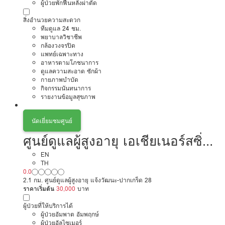
ผู้ป่วยพักฟื้นหลังผ่าตัด
สิ่งอำนวยความสะดวก
ทีมดูแล 24 ชม.
พยาบาลวิชาชีพ
กล้องวงจรปิด
แพทย์เฉพาะทาง
อาหารตามโภชนาการ
ดูแลความสะอาด ซักผ้า
กายภาพบำบัด
กิจกรรมนันทนาการ
รายงานข้อมูลสุขภาพ
นัดเยี่ยมชมศูนย์
ศูนย์ดูแลผู้สูงอายุ เอเชียเนอร์สซิ่ง
โฮม สาขาแจ้งวัฒนะ
EN
TH
0.0
2.1 กม. ศูนย์ดูแลผู้สูงอายุ แจ้งวัฒนะ-ปากเกร็ด 28
ราคาเริ่มต้น
30,000
บาท
ผู้ป่วยที่ให้บริการได้
ผู้ป่วยอัมพาต อัมพฤกษ์
ผู้ป่วยอัลไซเมอร์