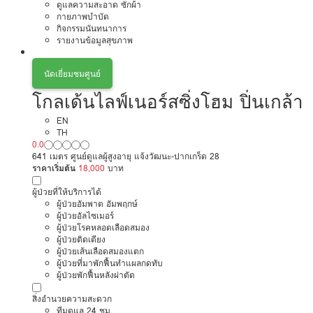
ดูแลความสะอาด ซักผ้า
กายภาพบำบัด
กิจกรรมนันทนาการ
รายงานข้อมูลสุขภาพ
นัดเยี่ยมชมศูนย์
โกลเด้นไลฟ์เนอร์สซิ่งโฮม ปิ่นเกล้า
EN
TH
0.0
641 เมตร ศูนย์ดูแลผู้สูงอายุ แจ้งวัฒนะ-ปากเกร็ด 28
ราคาเริ่มต้น
18,000
บาท
ผู้ป่วยที่ให้บริการได้
ผู้ป่วยอัมพาต อัมพฤกษ์
ผู้ป่วยอัลไซเมอร์
ผู้ป่วยโรคหลอดเลือดสมอง
ผู้ป่วยติดเตียง
ผู้ป่วยเส้นเลือดสมองแตก
ผู้ป่วยที่มาพักฟื้นทำแผลกดทับ
ผู้ป่วยพักฟื้นหลังผ่าตัด
สิ่งอำนวยความสะดวก
ทีมดูแล 24 ชม.