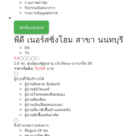
กายภาพบำบัด
กิจกรรมนันทนาการ
รายงานข้อมูลสุขภาพ
นัดเยี่ยมชมศูนย์
พีดี เนอร์สซิ่งโฮม สาขา นนทบุรี
EN
TH
0.0
2.0 กม. ศูนย์ดูแลผู้สูงอายุ แจ้งวัฒนะ-ปากเกร็ด 28
ราคาเริ่มต้น
18,000
บาท
ผู้ป่วยที่ให้บริการได้
ผู้ป่วยอัมพาต อัมพฤกษ์
ผู้ป่วยอัลไซเมอร์
ผู้ป่วยโรคหลอดเลือดสมอง
ผู้ป่วยติดเตียง
ผู้ป่วยเส้นเลือดสมองแตก
ผู้ป่วยที่มาพักฟื้นทำแผลกดทับ
ผู้ป่วยพักฟื้นหลังผ่าตัด
สิ่งอำนวยความสะดวก
ทีมดูแล 24 ชม.
พยาบาลวิชาชีพ