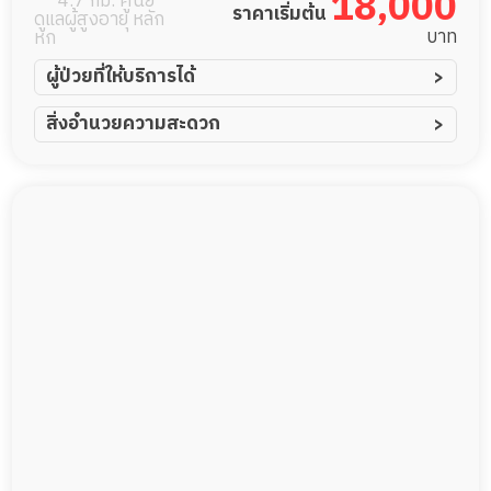
18,000
4.7 กม. ศูนย์
ราคาเริ่มต้น
ดูแลผู้สูงอายุ หลัก
บาท
หก
ผู้ป่วยที่ให้บริการได้
ผู้ป่วยอัมพาต อัมพฤกษ์
สิ่งอำนวยความสะดวก
ผู้ป่วยอัลไซเมอร์
ทีมดูแล 24 ชม.
ผู้ป่วยโรคหลอดเลือดสมอง
พยาบาลวิชาชีพ
ผู้ป่วยติดเตียง
กล้องวงจรปิด
ผู้ป่วยเส้นเลือดสมองแตก
แพทย์เฉพาะทาง
ผู้ป่วยที่มาพักฟื้นทำแผลกดทับ
อาหารตามโภชนาการ
ผู้ป่วยพักฟื้นหลังผ่าตัด
ดูแลความสะอาด ซักผ้า
กายภาพบำบัด
กิจกรรมนันทนาการ
รายงานข้อมูลสุขภาพ