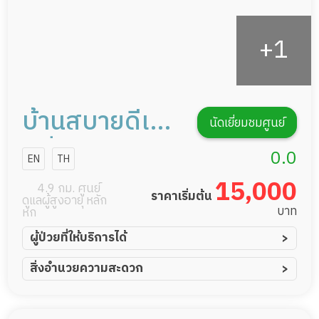
บ้านสบายดีเนอ
นัดเยี่ยมชมศูนย์
สซิ่งโฮม
0.0
EN
TH
15,000
4.9 กม. ศูนย์
ราคาเริ่มต้น
ดูแลผู้สูงอายุ หลัก
บาท
หก
ผู้ป่วยที่ให้บริการได้
ผู้ป่วยอัมพาต อัมพฤกษ์
สิ่งอำนวยความสะดวก
ผู้ป่วยอัลไซเมอร์
ทีมดูแล 24 ชม.
ผู้ป่วยโรคหลอดเลือดสมอง
พยาบาลวิชาชีพ