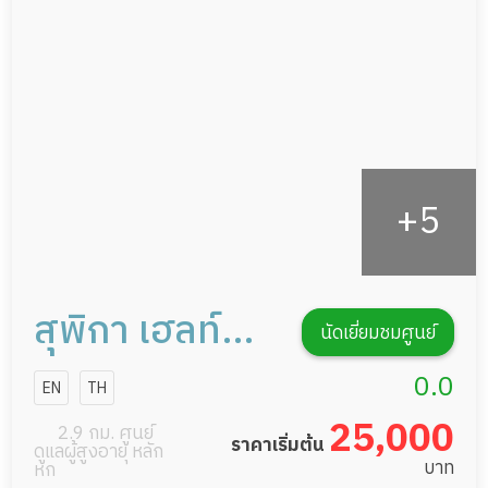
กายภาพบำบัด
กิจกรรมนันทนาการ
รายงานข้อมูลสุขภาพ
สุพิกา เฮลท์
นัดเยี่ยมชมศูนย์
แคร์ เซอร์วิส
0.0
EN
TH
การดูแลผู้สูง
25,000
2.9 กม. ศูนย์
ราคาเริ่มต้น
ดูแลผู้สูงอายุ หลัก
อายุหรือผู้มี
บาท
หก