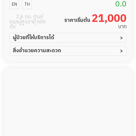
ร์สซิ่งโฮม 1
0.0
EN
TH
21,000
2.6 กม. ศูนย์
ราคาเริ่มต้น
ดูแลผู้สูงอายุ หลัก
บาท
หก
ผู้ป่วยที่ให้บริการได้
ผู้ป่วยอัมพาต อัมพฤกษ์
สิ่งอำนวยความสะดวก
ผู้ป่วยอัลไซเมอร์
ทีมดูแล 24 ชม.
ผู้ป่วยโรคหลอดเลือดสมอง
พยาบาลวิชาชีพ
ผู้ป่วยติดเตียง
กล้องวงจรปิด
ผู้ป่วยเส้นเลือดสมองแตก
แพทย์เฉพาะทาง
ผู้ป่วยที่มาพักฟื้นทำแผลกดทับ
อาหารตามโภชนาการ
ผู้ป่วยพักฟื้นหลังผ่าตัด
ดูแลความสะอาด ซักผ้า
กายภาพบำบัด
กิจกรรมนันทนาการ
รายงานข้อมูลสุขภาพ