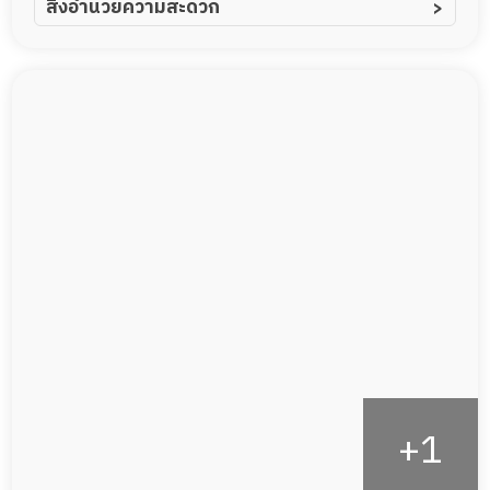
สิ่งอำนวยความสะดวก
ผู้ป่วยอัลไซเมอร์
ทีมดูแล 24 ชม.
ผู้ป่วยโรคหลอดเลือดสมอง
พยาบาลวิชาชีพ
ผู้ป่วยติดเตียง
กล้องวงจรปิด
ผู้ป่วยเส้นเลือดสมองแตก
แพทย์เฉพาะทาง
ผู้ป่วยที่มาพักฟื้นทำแผลกดทับ
อาหารตามโภชนาการ
ผู้ป่วยพักฟื้นหลังผ่าตัด
ดูแลความสะอาด ซักผ้า
กายภาพบำบัด
กิจกรรมนันทนาการ
รายงานข้อมูลสุขภาพ