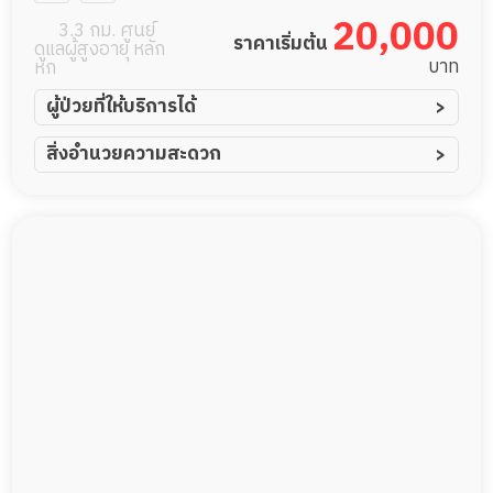
ช่วยดูแลผู้สูง
20,000
3.3 กม. ศูนย์
ราคาเริ่มต้น
ดูแลผู้สูงอายุ หลัก
อายุ
บาท
หก
ผู้ป่วยที่ให้บริการได้
ผู้ป่วยอัมพาต อัมพฤกษ์
สิ่งอำนวยความสะดวก
ผู้ป่วยอัลไซเมอร์
ทีมดูแล 24 ชม.
ผู้ป่วยโรคหลอดเลือดสมอง
พยาบาลวิชาชีพ
ผู้ป่วยติดเตียง
กล้องวงจรปิด
ผู้ป่วยเส้นเลือดสมองแตก
แพทย์เฉพาะทาง
ผู้ป่วยที่มาพักฟื้นทำแผลกดทับ
อาหารตามโภชนาการ
ผู้ป่วยพักฟื้นหลังผ่าตัด
ดูแลความสะอาด ซักผ้า
กายภาพบำบัด
กิจกรรมนันทนาการ
รายงานข้อมูลสุขภาพ