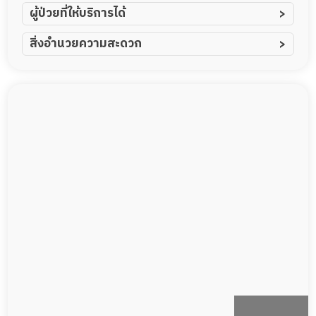
ภาวะพึ่งพิง
ผู้ป่วยที่ให้บริการได้
ผู้ป่วยอัมพาต อัมพฤกษ์
สิ่งอำนวยความสะดวก
ผู้ป่วยอัลไซเมอร์
ทีมดูแล 24 ชม.
ผู้ป่วยโรคหลอดเลือดสมอง
พยาบาลวิชาชีพ
ผู้ป่วยติดเตียง
กล้องวงจรปิด
ผู้ป่วยเส้นเลือดสมองแตก
แพทย์เฉพาะทาง
ผู้ป่วยที่มาพักฟื้นทำแผลกดทับ
อาหารตามโภชนาการ
ผู้ป่วยพักฟื้นหลังผ่าตัด
ดูแลความสะอาด ซักผ้า
กายภาพบำบัด
กิจกรรมนันทนาการ
รายงานข้อมูลสุขภาพ