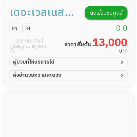
เดอะเวลเนส
นัดเยี่ยมชมศูนย์
เซ็นเตอร์ ศูนย์
0.0
EN
TH
ดูแลผู้สูงวัย
13,000
2.8 กม. ศูนย์
ราคาเริ่มต้น
ดูแลผู้สูงอายุ หลัก
บาท
หก
ผู้ป่วยที่ให้บริการได้
ผู้ป่วยอัมพาต อัมพฤกษ์
สิ่งอำนวยความสะดวก
ผู้ป่วยอัลไซเมอร์
ทีมดูแล 24 ชม.
ผู้ป่วยโรคหลอดเลือดสมอง
พยาบาลวิชาชีพ
ผู้ป่วยติดเตียง
กล้องวงจรปิด
ผู้ป่วยเส้นเลือดสมองแตก
แพทย์เฉพาะทาง
ผู้ป่วยที่มาพักฟื้นทำแผลกดทับ
อาหารตามโภชนาการ
ผู้ป่วยพักฟื้นหลังผ่าตัด
ดูแลความสะอาด ซักผ้า