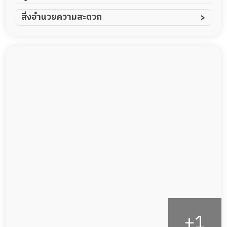
ผู้ป่วยอัมพาต อัมพฤกษ์
สิ่งอำนวยความสะดวก
ผู้ป่วยอัลไซเมอร์
ทีมดูแล 24 ชม.
ผู้ป่วยโรคหลอดเลือดสมอง
พยาบาลวิชาชีพ
ผู้ป่วยติดเตียง
กล้องวงจรปิด
ผู้ป่วยเส้นเลือดสมองแตก
แพทย์เฉพาะทาง
ผู้ป่วยที่มาพักฟื้นทำแผลกดทับ
อาหารตามโภชนาการ
ผู้ป่วยพักฟื้นหลังผ่าตัด
ดูแลความสะอาด ซักผ้า
กายภาพบำบัด
กิจกรรมนันทนาการ
รายงานข้อมูลสุขภาพ