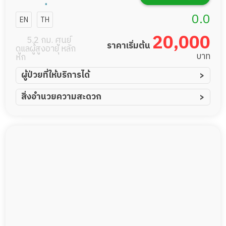
ร์สซื่งโฮม สาขา
0.0
EN
TH
ดอนเมือง
20,000
5.2 กม. ศูนย์
ราคาเริ่มต้น
ดูแลผู้สูงอายุ หลัก
บาท
หก
ผู้ป่วยที่ให้บริการได้
ผู้ป่วยอัมพาต อัมพฤกษ์
สิ่งอำนวยความสะดวก
ผู้ป่วยอัลไซเมอร์
ทีมดูแล 24 ชม.
ผู้ป่วยโรคหลอดเลือดสมอง
พยาบาลวิชาชีพ
ผู้ป่วยติดเตียง
กล้องวงจรปิด
ผู้ป่วยเส้นเลือดสมองแตก
แพทย์เฉพาะทาง
ผู้ป่วยที่มาพักฟื้นทำแผลกดทับ
อาหารตามโภชนาการ
ผู้ป่วยพักฟื้นหลังผ่าตัด
ดูแลความสะอาด ซักผ้า
กายภาพบำบัด
กิจกรรมนันทนาการ