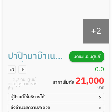
ปาป๊ามาม๊าเนอ
นัดเยี่ยมชมศูนย์
ร์สซิ่งโฮม 2
0.0
EN
TH
21,000
2.7 กม. ศูนย์
ราคาเริ่มต้น
ดูแลผู้สูงอายุ หลัก
บาท
หก
ผู้ป่วยที่ให้บริการได้
ผู้ป่วยอัมพาต อัมพฤกษ์
สิ่งอำนวยความสะดวก