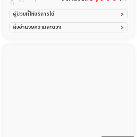
เอก โครงการ 1
หก
ผู้ป่วยที่ให้บริการได้
ผู้ป่วยอัมพาต อัมพฤกษ์
สิ่งอำนวยความสะดวก
ผู้ป่วยอัลไซเมอร์
ทีมดูแล 24 ชม.
ผู้ป่วยโรคหลอดเลือดสมอง
พยาบาลวิชาชีพ
ผู้ป่วยติดเตียง
กล้องวงจรปิด
ผู้ป่วยเส้นเลือดสมองแตก
แพทย์เฉพาะทาง
ผู้ป่วยที่มาพักฟื้นทำแผลกดทับ
อาหารตามโภชนาการ
ผู้ป่วยพักฟื้นหลังผ่าตัด
ดูแลความสะอาด ซักผ้า
กายภาพบำบัด
กิจกรรมนันทนาการ
รายงานข้อมูลสุขภาพ