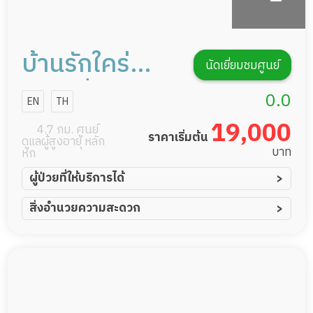
บ้านรักใคร่
นัดเยี่ยมชมศูนย์
เนิร์สซิ่งแคร์
0.0
EN
TH
19,000
4.7 กม. ศูนย์
ราคาเริ่มต้น
ดูแลผู้สูงอายุ หลัก
บาท
หก
ผู้ป่วยที่ให้บริการได้
ผู้ป่วยอัมพาต อัมพฤกษ์
สิ่งอำนวยความสะดวก
ผู้ป่วยอัลไซเมอร์
ทีมดูแล 24 ชม.
ผู้ป่วยโรคหลอดเลือดสมอง
พยาบาลวิชาชีพ
ผู้ป่วยติดเตียง
กล้องวงจรปิด
ผู้ป่วยเส้นเลือดสมองแตก
แพทย์เฉพาะทาง
ผู้ป่วยที่มาพักฟื้นทำแผลกดทับ