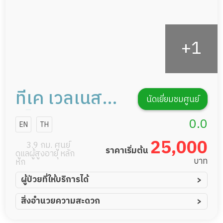
ทีเค เวลเนส
นัดเยี่ยมชมศูนย์
เซ็นเตอร์
0.0
EN
TH
25,000
3.9 กม. ศูนย์
ราคาเริ่มต้น
ดูแลผู้สูงอายุ หลัก
บาท
หก
ผู้ป่วยที่ให้บริการได้
ผู้ป่วยอัมพาต อัมพฤกษ์
สิ่งอำนวยความสะดวก
ผู้ป่วยอัลไซเมอร์
ทีมดูแล 24 ชม.