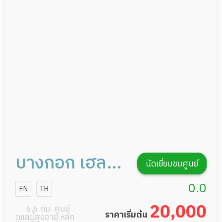
กายภาพบำบัด
กิจกรรมนันทนาการ
รายงานข้อมูลสุขภาพ
บางกอก เฮลท์
นัดเยี่ยมชมศูนย์
แคร์ เซอร์วิส
0.0
EN
TH
20,000
6.6 กม. ศูนย์
ราคาเริ่มต้น
ดูแลผู้สูงอายุ หลัก