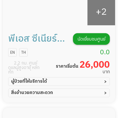
พีเอส ซีเนียร์
นัดเยี่ยมชมศูนย์
แคร์
0.0
EN
TH
26,000
2.2 กม. ศูนย์
ราคาเริ่มต้น
ดูแลผู้สูงอายุ หลัก
บาท
หก
ผู้ป่วยที่ให้บริการได้
ผู้ป่วยอัมพาต อัมพฤกษ์
สิ่งอำนวยความสะดวก
ผู้ป่วยอัลไซเมอร์
ทีมดูแล 24 ชม.
ผู้ป่วยโรคหลอดเลือดสมอง
พยาบาลวิชาชีพ
ผู้ป่วยติดเตียง
กล้องวงจรปิด