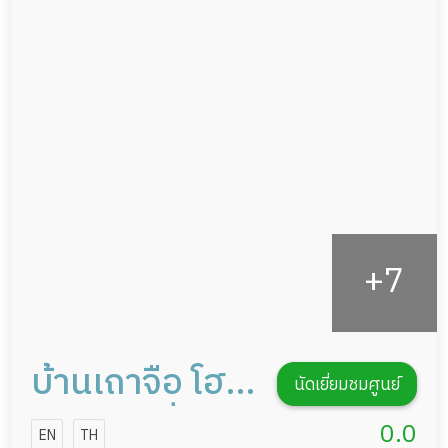
แพทย์เฉพาะทาง
ผู้ป่วยที่มาพักฟื้นทำแผลกดทับ
อาหารตามโภชนาการ
ผู้ป่วยพักฟื้นหลังผ่าตัด
ดูแลความสะอาด ซักผ้า
กายภาพบำบัด
กิจกรรมนันทนาการ
รายงานข้อมูลสุขภาพ
บ้านเถาจือ โฮม
นัดเยี่ยมชมศูนย์
บ้านพักเพื่อ
0.0
EN
TH