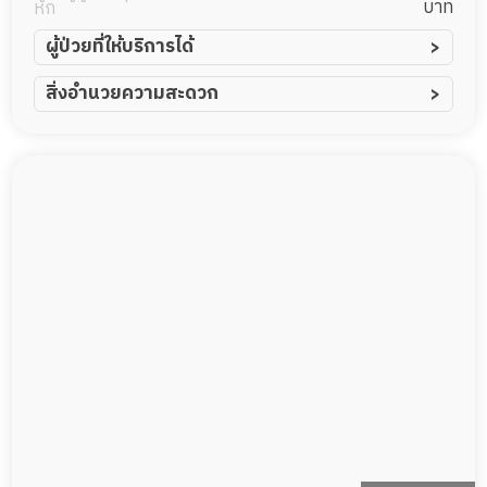
บาท
หก
ผู้ป่วยที่ให้บริการได้
ผู้ป่วยอัมพาต อัมพฤกษ์
สิ่งอำนวยความสะดวก
ผู้ป่วยอัลไซเมอร์
ทีมดูแล 24 ชม.
ผู้ป่วยโรคหลอดเลือดสมอง
พยาบาลวิชาชีพ
ผู้ป่วยติดเตียง
กล้องวงจรปิด
ผู้ป่วยเส้นเลือดสมองแตก
แพทย์เฉพาะทาง
ผู้ป่วยที่มาพักฟื้นทำแผลกดทับ
อาหารตามโภชนาการ
ผู้ป่วยพักฟื้นหลังผ่าตัด
ดูแลความสะอาด ซักผ้า
กายภาพบำบัด
กิจกรรมนันทนาการ
รายงานข้อมูลสุขภาพ
Messenger