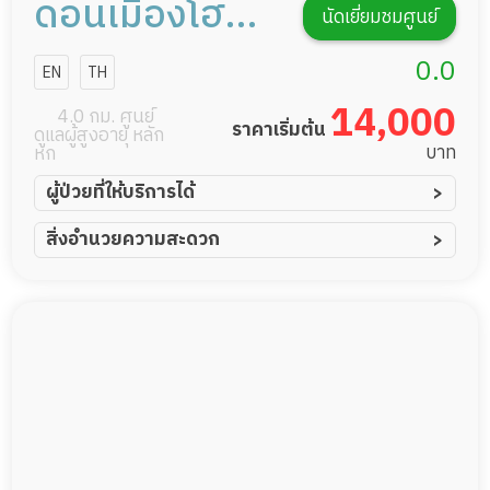
ดอนเมืองโฮม
นัดเยี่ยมชมศูนย์
แคร์ การดูแลผู้
0.0
EN
TH
สูงอายุหรือผู้มี
14,000
4.0 กม. ศูนย์
ราคาเริ่มต้น
ดูแลผู้สูงอายุ หลัก
ภาวะพึ่งพิง
บาท
หก
ผู้ป่วยที่ให้บริการได้
ผู้ป่วยอัมพาต อัมพฤกษ์
สิ่งอำนวยความสะดวก
ผู้ป่วยอัลไซเมอร์
ทีมดูแล 24 ชม.
ผู้ป่วยโรคหลอดเลือดสมอง
พยาบาลวิชาชีพ
ผู้ป่วยติดเตียง
กล้องวงจรปิด
ผู้ป่วยเส้นเลือดสมองแตก
แพทย์เฉพาะทาง
ผู้ป่วยที่มาพักฟื้นทำแผลกดทับ
อาหารตามโภชนาการ
ผู้ป่วยพักฟื้นหลังผ่าตัด
ดูแลความสะอาด ซักผ้า
กายภาพบำบัด