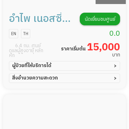
อำไพ เนอสซิ่ง
นัดเยี่ยมชมศูนย์
โฮม
0.0
EN
TH
15,000
6.4 กม. ศูนย์
ราคาเริ่มต้น
ดูแลผู้สูงอายุ หลัก
บาท
หก
ผู้ป่วยที่ให้บริการได้
ผู้ป่วยอัมพาต อัมพฤกษ์
สิ่งอำนวยความสะดวก
ผู้ป่วยอัลไซเมอร์
ทีมดูแล 24 ชม.
ผู้ป่วยโรคหลอดเลือดสมอง
พยาบาลวิชาชีพ
ผู้ป่วยติดเตียง
กล้องวงจรปิด
ผู้ป่วยเส้นเลือดสมองแตก
แพทย์เฉพาะทาง
ผู้ป่วยที่มาพักฟื้นทำแผลกดทับ
อาหารตามโภชนาการ
ผู้ป่วยพักฟื้นหลังผ่าตัด