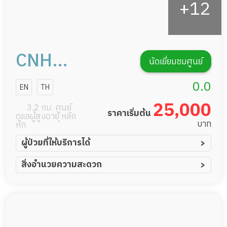
CNH
นัดเยี่ยมชมศูนย์
NURSING
0.0
EN
TH
HOME​ สาขา
25,000
3.2 กม. ศูนย์
ราคาเริ่มต้น
ดูแลผู้สูงอายุ หลัก
พรีเมี่ยมบาง
บาท
หก
พูน
ผู้ป่วยที่ให้บริการได้
ผู้ป่วยอัมพาต อัมพฤกษ์
สิ่งอำนวยความสะดวก
ผู้ป่วยอัลไซเมอร์
ทีมดูแล 24 ชม.
ผู้ป่วยโรคหลอดเลือดสมอง
พยาบาลวิชาชีพ
ผู้ป่วยติดเตียง
กล้องวงจรปิด
ผู้ป่วยเส้นเลือดสมองแตก