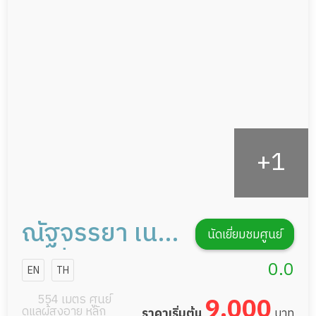
ดูแลความสะอาด ซักผ้า
กายภาพบำบัด
กิจกรรมนันทนาการ
รายงานข้อมูลสุขภาพ
ณัฐจรรยา เนอ
นัดเยี่ยมชมศูนย์
ร์สซิ่งโฮม
0.0
EN
TH
หมู่บ้านเมือง
554 เมตร ศูนย์
9,000
ดูแลผู้สูงอายุ หลัก
ราคาเริ่มต้น
บาท