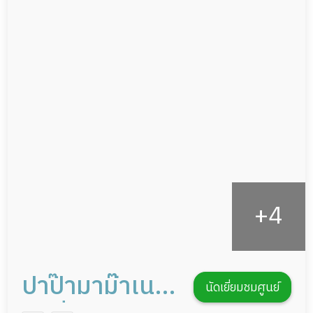
ผู้ป่วยเส้นเลือดสมองแตก
แพทย์เฉพาะทาง
ผู้ป่วยที่มาพักฟื้นทำแผลกดทับ
อาหารตามโภชนาการ
ผู้ป่วยพักฟื้นหลังผ่าตัด
ดูแลความสะอาด ซักผ้า
กายภาพบำบัด
กิจกรรมนันทนาการ
รายงานข้อมูลสุขภาพ
ปาป๊ามาม๊าเนอ
นัดเยี่ยมชมศูนย์