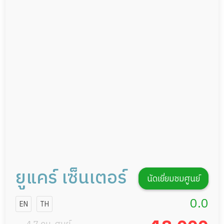
อาหารตามโภชนาการ
ผู้ป่วยพักฟื้นหลังผ่าตัด
ดูแลความสะอาด ซักผ้า
กายภาพบำบัด
กิจกรรมนันทนาการ
รายงานข้อมูลสุขภาพ
ยูแคร์ เซ็นเตอร์
นัดเยี่ยมชมศูนย์
0.0
EN
TH