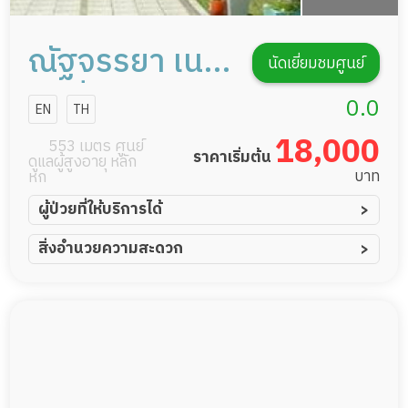
ณัฐจรรยา เนอ
นัดเยี่ยมชมศูนย์
ร์สซิ่งโฮม
0.0
EN
TH
หมู่บ้านเมือง
18,000
553 เมตร ศูนย์
ราคาเริ่มต้น
ดูแลผู้สูงอายุ หลัก
เอก โครงการ 6
บาท
หก
ผู้ป่วยที่ให้บริการได้
ผู้ป่วยอัมพาต อัมพฤกษ์
สิ่งอำนวยความสะดวก
ผู้ป่วยอัลไซเมอร์
ทีมดูแล 24 ชม.
ผู้ป่วยโรคหลอดเลือดสมอง
พยาบาลวิชาชีพ
ผู้ป่วยติดเตียง
กล้องวงจรปิด
ผู้ป่วยเส้นเลือดสมองแตก
แพทย์เฉพาะทาง
ผู้ป่วยที่มาพักฟื้นทำแผลกดทับ
อาหารตามโภชนาการ
ผู้ป่วยพักฟื้นหลังผ่าตัด