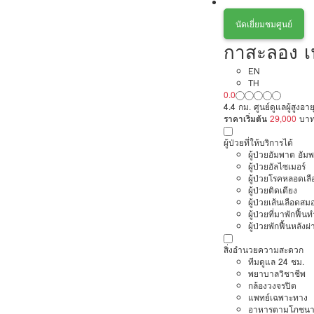
นัดเยี่ยมชมศูนย์
กาสะลอง เน
EN
TH
0.0
4.4 กม. ศูนย์ดูแลผู้สูงอา
ราคาเริ่มต้น
29,000
บา
ผู้ป่วยที่ให้บริการได้
ผู้ป่วยอัมพาต อัม
ผู้ป่วยอัลไซเมอร์
ผู้ป่วยโรคหลอดเล
ผู้ป่วยติดเตียง
ผู้ป่วยเส้นเลือดส
ผู้ป่วยที่มาพักฟื้
ผู้ป่วยพักฟื้นหลังผ่
สิ่งอำนวยความสะดวก
ทีมดูแล 24 ชม.
พยาบาลวิชาชีพ
กล้องวงจรปิด
แพทย์เฉพาะทาง
อาหารตามโภชนา