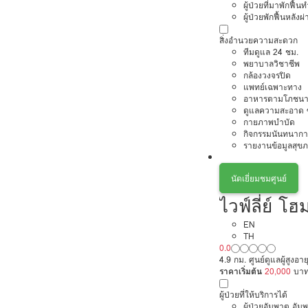
ผู้ป่วยที่มาพักฟื้
ผู้ป่วยพักฟื้นหลังผ่
สิ่งอำนวยความสะดวก
ทีมดูแล 24 ชม.
พยาบาลวิชาชีพ
กล้องวงจรปิด
แพทย์เฉพาะทาง
อาหารตามโภชนา
ดูแลความสะอาด ซ
กายภาพบำบัด
กิจกรรมนันทนากา
รายงานข้อมูลสุข
นัดเยี่ยมชมศูนย์
ไวฟ์ลี่ย์ โฮ
EN
TH
0.0
4.9 กม. ศูนย์ดูแลผู้สูงอา
ราคาเริ่มต้น
20,000
บา
ผู้ป่วยที่ให้บริการได้
ผู้ป่วยอัมพาต อัม