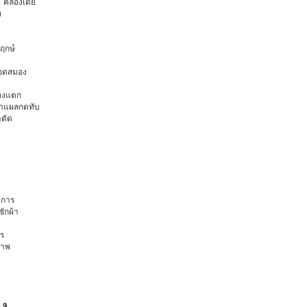
ยุ คลองเตย
ท
พฤกษ์
ือดสมอง
มองแตก
นทำแผลกดทับ
าตัด
การ
ักผ้า
ร
ภาพ
่ง