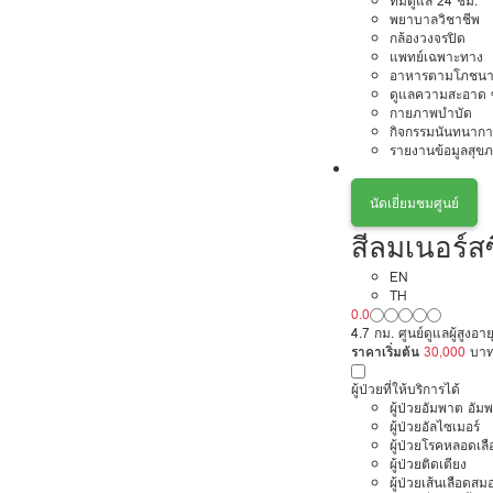
ทีมดูแล 24 ชม.
พยาบาลวิชาชีพ
กล้องวงจรปิด
แพทย์เฉพาะทาง
อาหารตามโภชนา
ดูแลความสะอาด ซ
กายภาพบำบัด
กิจกรรมนันทนากา
รายงานข้อมูลสุข
นัดเยี่ยมชมศูนย์
สีลมเนอร์ส
EN
TH
0.0
4.7 กม. ศูนย์ดูแลผู้สูงอา
ราคาเริ่มต้น
30,000
บา
ผู้ป่วยที่ให้บริการได้
ผู้ป่วยอัมพาต อัม
ผู้ป่วยอัลไซเมอร์
ผู้ป่วยโรคหลอดเล
ผู้ป่วยติดเตียง
ผู้ป่วยเส้นเลือดส