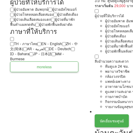
ผู้ป่วยที่ให้บริการได้
3.0 กม. ศูนย์ดูแลผู้สูงอา
ราคาเริ่มต้น
29,000
บา
ผู้ป่วยอัมพาต อัมพฤกษ์
ผู้ป่วยอัลไซเมอร์
ผู้ป่วยโรคหลอดเลือดสมอง
ผู้ป่วยติดเตียง
ผู้ป่วยที่ให้บริการได้
ผู้ป่วยเส้นเลือดสมองแตก
ผู้ป่วยที่มาพัก
ผู้ป่วยอัมพาต อัม
ฟื้นทำแผลกดทับ
ผู้ป่วยพักฟื้นหลังผ่าตัด
ผู้ป่วยอัลไซเมอร์
ภาษาที่ให้บริการ
ผู้ป่วยโรคหลอดเล
ผู้ป่วยติดเตียง
ผู้ป่วยเส้นเลือดส
TH - ‏ภาษาไทย
EN - English
ZH - 中
ผู้ป่วยที่มาพักฟื้
文(简体)
‏AR - ‏العربية‏
DE - Deutsch
ผู้ป่วยพักฟื้นหลังผ่
ID - Bahara
JP - 日本語
MM -
Burmese
สิ่งอำนวยความสะดวก
ทีมดูแล 24 ชม.
more
less
พยาบาลวิชาชีพ
กล้องวงจรปิด
แพทย์เฉพาะทาง
อาหารตามโภชนา
ดูแลความสะอาด ซ
กายภาพบำบัด
กิจกรรมนันทนากา
รายงานข้อมูลสุข
นัดเยี่ยมชมศูนย์
บ้านตะวันรุ