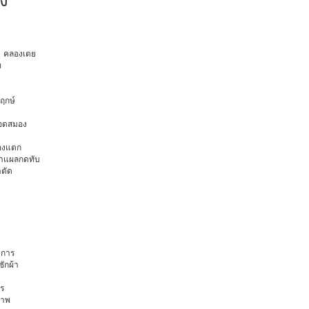
ยุ คลองเตย
ท
พฤกษ์
ือดสมอง
มองแตก
นทำแผลกดทับ
าตัด
การ
ักผ้า
ร
ภาพ