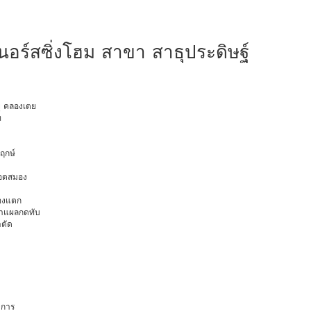
อร์สซิ่งโฮม สาขา สาธุประดิษฐ์
ยุ คลองเตย
ท
พฤกษ์
ือดสมอง
มองแตก
นทำแผลกดทับ
าตัด
การ