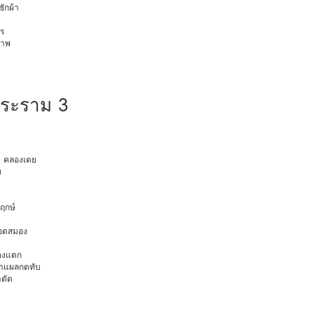
ักผ้า
ร
ภาพ
พระราม 3
ยุ คลองเตย
ท
พฤกษ์
ือดสมอง
มองแตก
นทำแผลกดทับ
าตัด