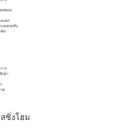
ือดสมอง
มองแตก
นทำแผลกดทับ
าตัด
การ
ักผ้า
ร
ภาพ
์สซิ่งโฮม