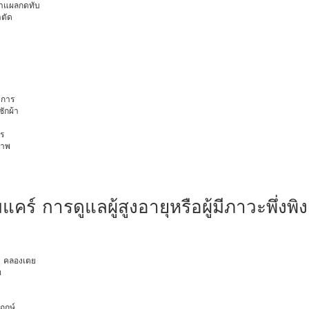
นทำแผลกดทับ
าตัด
การ
ักผ้า
ร
ภาพ
มแคร์ การดูแลผู้สูงอายุหรือผู้มีภาวะพึ่งพิง
ยุ คลองเตย
ท
พฤกษ์