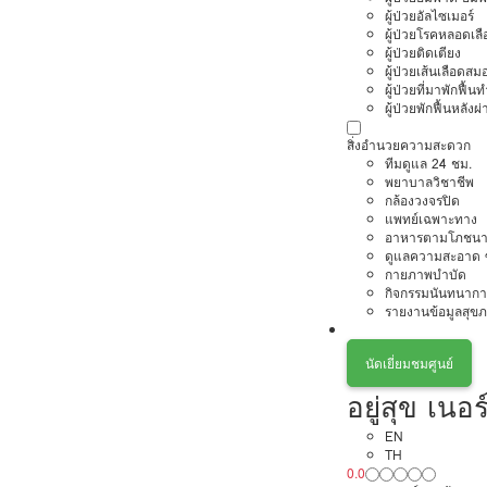
ผู้ป่วยอัลไซเมอร์
ผู้ป่วยโรคหลอดเล
ผู้ป่วยติดเตียง
ผู้ป่วยเส้นเลือดส
ผู้ป่วยที่มาพักฟื้
ผู้ป่วยพักฟื้นหลังผ่
สิ่งอำนวยความสะดวก
ทีมดูแล 24 ชม.
พยาบาลวิชาชีพ
กล้องวงจรปิด
แพทย์เฉพาะทาง
อาหารตามโภชนา
ดูแลความสะอาด ซ
กายภาพบำบัด
กิจกรรมนันทนากา
รายงานข้อมูลสุข
นัดเยี่ยมชมศูนย์
อยู่สุข เนอร
EN
TH
0.0