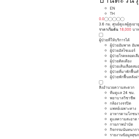
EN
TH
0.0
3.6 กม. ศูนย์ดูแลผู้สูงอา
ราคาเริ่มต้น
18,000
บา
ผู้ป่วยที่ให้บริการได้
ผู้ป่วยอัมพาต อัม
ผู้ป่วยอัลไซเมอร์
ผู้ป่วยโรคหลอดเล
ผู้ป่วยติดเตียง
ผู้ป่วยเส้นเลือดส
ผู้ป่วยที่มาพักฟื้
ผู้ป่วยพักฟื้นหลังผ่
สิ่งอำนวยความสะดวก
ทีมดูแล 24 ชม.
พยาบาลวิชาชีพ
กล้องวงจรปิด
แพทย์เฉพาะทาง
อาหารตามโภชนา
ดูแลความสะอาด ซ
กายภาพบำบัด
กิจกรรมนันทนากา
รายงานข้อมูลสุข