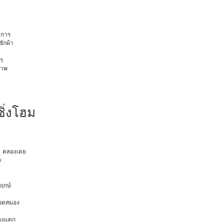
การ
ักผ้า
ร
ภาพ
ซิ่งโฮม
ยุ คลองเตย
ท
พฤกษ์
ือดสมอง
มองแตก