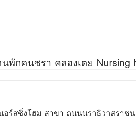
 บ้านพักคนชรา คลองเตย Nursing 
นอร์สซิ่งโฮม สาขา ถนนนราธิวาสราชนค