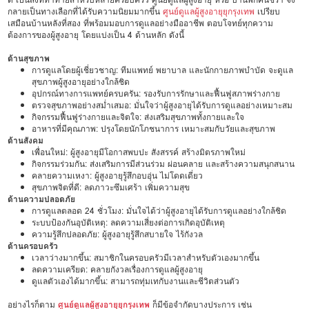
กลายเป็นทางเลือกที่ได้รับความนิยมมากขึ้น
ศูนย์ดูแลผู้สูงอายุยุกรุงเทพ
เปรียบ
เสมือนบ้านหลังที่สอง ที่พร้อมมอบการดูแลอย่างมืออาชีพ ตอบโจทย์ทุกความ
ต้องการของผู้สูงอายุ โดยแบ่งเป็น 4 ด้านหลัก ดังนี้
ด้านสุขภาพ
การดูแลโดยผู้เชี่ยวชาญ: ทีมแพทย์ พยาบาล และนักกายภาพบำบัด จะดูแล
สุขภาพผู้สูงอายุอย่างใกล้ชิด
อุปกรณ์ทางการแพทย์ครบครัน: รองรับการรักษาและฟื้นฟูสภาพร่างกาย
ตรวจสุขภาพอย่างสม่ำเสมอ: มั่นใจว่าผู้สูงอายุได้รับการดูแลอย่างเหมาะสม
กิจกรรมฟื้นฟูร่างกายและจิตใจ: ส่งเสริมสุขภาพทั้งกายและใจ
อาหารที่มีคุณภาพ: ปรุงโดยนักโภชนาการ เหมาะสมกับวัยและสุขภาพ
ด้านสังคม
เพื่อนใหม่: ผู้สูงอายุมีโอกาสพบปะ สังสรรค์ สร้างมิตรภาพใหม่
กิจกรรมร่วมกัน: ส่งเสริมการมีส่วนร่วม ผ่อนคลาย และสร้างความสนุกสนาน
คลายความเหงา: ผู้สูงอายุรู้สึกอบอุ่น ไม่โดดเดี่ยว
สุขภาพจิตที่ดี: ลดภาวะซึมเศร้า เพิ่มความสุข
ด้านความปลอดภัย
การดูแลตลอด 24 ชั่วโมง: มั่นใจได้ว่าผู้สูงอายุได้รับการดูแลอย่างใกล้ชิด
ระบบป้องกันอุบัติเหตุ: ลดความเสี่ยงต่อการเกิดอุบัติเหตุ
ความรู้สึกปลอดภัย: ผู้สูงอายุรู้สึกสบายใจ ไร้กังวล
ด้านครอบครัว
เวลาว่างมากขึ้น: สมาชิกในครอบครัวมีเวลาสำหรับตัวเองมากขึ้น
ลดความเครียด: คลายกังวลเรื่องการดูแลผู้สูงอายุ
ดูแลตัวเองได้มากขึ้น: สามารถทุ่มเทกับงานและชีวิตส่วนตัว
อย่างไรก็ตาม
ศูนย์ดูแลผู้สูงอายุยุกรุงเทพ
ก็มีข้อจำกัดบางประการ เช่น