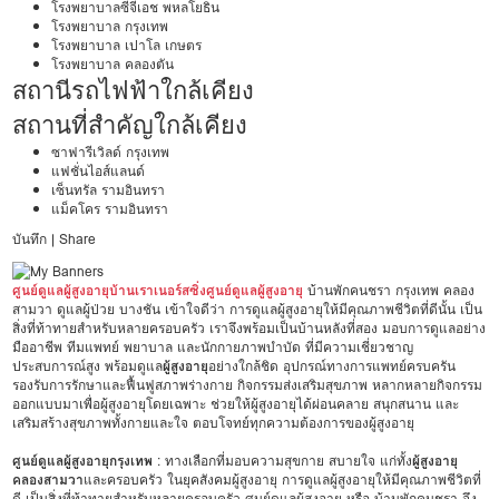
โรงพยาบาลซีจีเอช พหลโยธิน
โรงพยาบาล กรุงเทพ
โรงพยาบาล เปาโล เกษตร
โรงพยาบาล คลองตัน
สถานีรถไฟฟ้าใกล้เคียง
สถานที่สำคัญใกล้เคียง
ซาฟารีเวิลด์ กรุงเทพ
แฟชั่นไอส์แลนด์
เซ็นทรัล รามอินทรา
แม็คโคร รามอินทรา
บันทึก
|
Share
ศูนย์ดูแลผู้สูงอายุบ้านเราเนอร์สซิ่งศูนย์ดูแลผู้สูงอายุ
บ้านพักคนชรา กรุงเทพ คลอง
สามวา ดูแลผู้ป่วย บางชัน เข้าใจดีว่า การดูแลผู้สูงอายุให้มีคุณภาพชีวิตที่ดีนั้น เป็น
สิ่งที่ท้าทายสำหรับหลายครอบครัว เราจึงพร้อมเป็นบ้านหลังที่สอง มอบการดูแลอย่าง
มืออาชีพ ทีมแพทย์ พยาบาล และนักกายภาพบำบัด ที่มีความเชี่ยวชาญ
ประสบการณ์สูง พร้อมดูแล
ผู้สูงอายุ
อย่างใกล้ชิด อุปกรณ์ทางการแพทย์ครบครัน
รองรับการรักษาและฟื้นฟูสภาพร่างกาย กิจกรรมส่งเสริมสุขภาพ หลากหลายกิจกรรม
ออกแบบมาเพื่อผู้สูงอายุโดยเฉพาะ ช่วยให้ผู้สูงอายุได้ผ่อนคลาย สนุกสนาน และ
เสริมสร้างสุขภาพทั้งกายและใจ ตอบโจทย์ทุกความต้องการของผู้สูงอายุ
ศูนย์ดูแลผู้สูงอายุกรุงเทพ
: ทางเลือกที่มอบความสุขกาย สบายใจ แก่ทั้ง
ผู้สูงอายุ
คลองสามวา
และครอบครัว ในยุคสังคมผู้สูงอายุ การดูแลผู้สูงอายุให้มีคุณภาพชีวิตที่
ดี เป็นสิ่งที่ท้าทายสำหรับหลายครอบครัว ศูนย์ดูแลผู้สูงอายุ หรือ บ้านพักคนชรา จึง