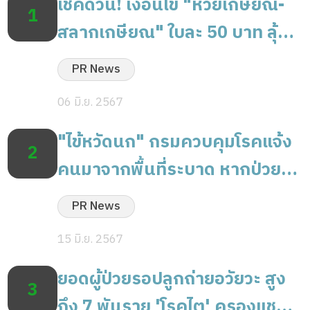
เช็คด่วน! เงื่อนไข "หวยเกษียณ-
1
สลากเกษียณ" ใบละ 50 บาท ลุ้น
รางวัลใหญ่ 1 ล้านบาท!
PR News
06 มิ.ย. 2567
"ไข้หวัดนก" กรมควบคุมโรคแจ้ง
2
คนมาจากพื้นที่ระบาด หากป่วย
รีบไปพบแพทย์
PR News
15 มิ.ย. 2567
ยอดผู้ป่วยรอปลูกถ่ายอวัยวะ สูง
3
ถึง 7 พันราย 'โรคไต' ครองแชมป์