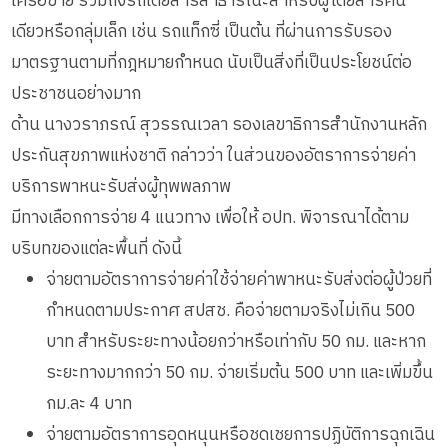
เครือข่าย รวมถึงรถโดยสารสาธารณะสำหรับผู้โดยสารคน
เดียวหรือกลุ่มเล็ก เช่น รถแท็กซี่ เป็นต้น ที่ผ่านการรับรอง
มาตรฐานตามที่กฎหมายกำหนด นับเป็นสิ่งที่เป็นประโยชน์ต่อ
ประชาชนอย่างมาก
ด้าน นางวราภรณ์ สุวรรณเวลา รองเลขาธิการสำนักงานหลัก
ประกันสุขภาพแห่งชาติ กล่าวว่า ในส่วนของอัตราการจ่ายค่า
บริการพาหนะรับส่งผู้ทุพพลภาพ
มีทางเลือกการจ่าย 4 แนวทาง เพื่อให้ อปท. พิจารณาได้ตาม
บริบทของแต่ละพื้นที่ ดังนี้
จ่ายตามอัตราการจ่ายค่าใช้จ่ายค่าพาหนะรับส่งต่อผู้ป่วยที่
กำหนดตามประกาศ สปสช. คือจ่ายตามจริงไม่เกิน 500
บาท สำหรับระยะทางน้อยกว่าหรือเท่ากับ 50 กม. และหาก
ระยะทางมากกว่า 50 กม. จ่ายเริ่มต้น 500 บาท และเพิ่มขึ้น
กม.ละ 4 บาท
จ่ายตามอัตราการอุดหนุนหรือชดเชยการปฏิบัติการฉุกเฉิน