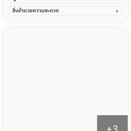
ผู้ป่วยอัมพาต อัมพฤกษ์
สิ่งอำนวยความสะดวก
ผู้ป่วยอัลไซเมอร์
ทีมดูแล 24 ชม.
ผู้ป่วยโรคหลอดเลือดสมอง
พยาบาลวิชาชีพ
ผู้ป่วยติดเตียง
กล้องวงจรปิด
ผู้ป่วยเส้นเลือดสมองแตก
แพทย์เฉพาะทาง
ผู้ป่วยที่มาพักฟื้นทำแผลกดทับ
อาหารตามโภชนาการ
ผู้ป่วยพักฟื้นหลังผ่าตัด
ดูแลความสะอาด ซักผ้า
กายภาพบำบัด
กิจกรรมนันทนาการ
รายงานข้อมูลสุขภาพ