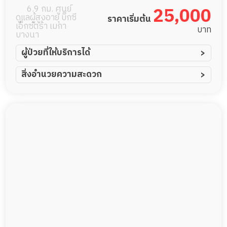
6.9 กม. ศูนย์
25,000
ดูแลผู้สูงอายุ บิ๊กซี
ราคาเริ่มต้น
เอ็กซ์ตร้า เมกา
บาท
บางนา
ผู้ป่วยที่ให้บริการได้
ผู้ป่วยอัมพาต อัมพฤกษ์
สิ่งอำนวยความสะดวก
ผู้ป่วยอัลไซเมอร์
ทีมดูแล 24 ชม.
ผู้ป่วยโรคหลอดเลือดสมอง
พยาบาลวิชาชีพ
ผู้ป่วยติดเตียง
กล้องวงจรปิด
ผู้ป่วยเส้นเลือดสมองแตก
แพทย์เฉพาะทาง
ผู้ป่วยที่มาพักฟื้นทำแผลกดทับ
อาหารตามโภชนาการ
ผู้ป่วยพักฟื้นหลังผ่าตัด
ดูแลความสะอาด ซักผ้า
กายภาพบำบัด
กิจกรรมนันทนาการ
รายงานข้อมูลสุขภาพ