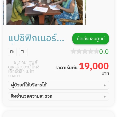
แปซิฟิกเนอร์ส
นัดเยี่ยมชมศูนย์
ซิ่งโฮม
0.0
EN
TH
6.2 กม. ศูนย์
19,000
ดูแลผู้สูงอายุ บิ๊กซี
ราคาเริ่มต้น
เอ็กซ์ตร้า เมกา
บาท
บางนา
ผู้ป่วยที่ให้บริการได้
ผู้ป่วยอัมพาต อัมพฤกษ์
สิ่งอำนวยความสะดวก
ผู้ป่วยอัลไซเมอร์
ทีมดูแล 24 ชม.
ผู้ป่วยโรคหลอดเลือดสมอง
พยาบาลวิชาชีพ