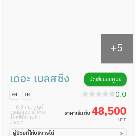
กิจกรรมนันทนาการ
รายงานข้อมูลสุขภาพ
เดอะ เบลสซิ่ง
นัดเยี่ยมชมศูนย์
0.0
EN
TH
6.3 กม. ศูนย์
48,500
ดูแลผู้สูงอายุ บิ๊กซี
ราคาเริ่มต้น
เอ็กซ์ตร้า เมกา
บาท
บางนา
ผู้ป่วยที่ให้บริการได้