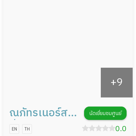
ผู้ป่วยที่มาพักฟื้นทำแผลกดทับ
อาหารตามโภชนาการ
ผู้ป่วยพักฟื้นหลังผ่าตัด
ดูแลความสะอาด ซักผ้า
กายภาพบำบัด
กิจกรรมนันทนาการ
รายงานข้อมูลสุขภาพ
ณภัทรเนอร์ส
นัดเยี่ยมชมศูนย์
ซิ่งโฮม
0.0
EN
TH