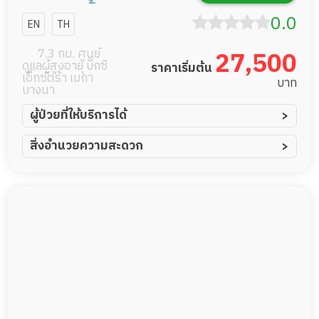
กล้วยน้ำไท2
0.0
EN
TH
7.3 กม. ศูนย์
27,500
ดูแลผู้สูงอายุ บิ๊กซี
ราคาเริ่มต้น
เอ็กซ์ตร้า เมกา
บาท
บางนา
ผู้ป่วยที่ให้บริการได้
ผู้ป่วยอัมพาต อัมพฤกษ์
สิ่งอำนวยความสะดวก
ผู้ป่วยอัลไซเมอร์
ทีมดูแล 24 ชม.
ผู้ป่วยโรคหลอดเลือดสมอง
พยาบาลวิชาชีพ
ผู้ป่วยติดเตียง
กล้องวงจรปิด
ผู้ป่วยเส้นเลือดสมองแตก
แพทย์เฉพาะทาง
ผู้ป่วยที่มาพักฟื้นทำแผลกดทับ
อาหารตามโภชนาการ
ผู้ป่วยพักฟื้นหลังผ่าตัด
ดูแลความสะอาด ซักผ้า
กายภาพบำบัด