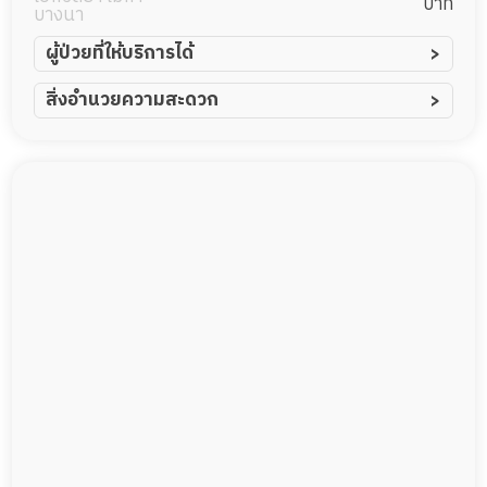
บาท
บางนา
ผู้ป่วยที่ให้บริการได้
ผู้ป่วยอัมพาต อัมพฤกษ์
สิ่งอำนวยความสะดวก
ผู้ป่วยอัลไซเมอร์
ทีมดูแล 24 ชม.
ผู้ป่วยโรคหลอดเลือดสมอง
พยาบาลวิชาชีพ
ผู้ป่วยติดเตียง
กล้องวงจรปิด
ผู้ป่วยเส้นเลือดสมองแตก
แพทย์เฉพาะทาง
ผู้ป่วยที่มาพักฟื้นทำแผลกดทับ
อาหารตามโภชนาการ
ผู้ป่วยพักฟื้นหลังผ่าตัด
ดูแลความสะอาด ซักผ้า
กายภาพบำบัด
กิจกรรมนันทนาการ
รายงานข้อมูลสุขภาพ