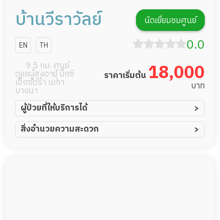
บ้านวีราวัลย์
นัดเยี่ยมชมศูนย์
0.0
EN
TH
9.5 กม. ศูนย์
18,000
ดูแลผู้สูงอายุ บิ๊กซี
ราคาเริ่มต้น
เอ็กซ์ตร้า เมกา
บาท
บางนา
ผู้ป่วยที่ให้บริการได้
ผู้ป่วยอัมพาต อัมพฤกษ์
สิ่งอำนวยความสะดวก
ผู้ป่วยอัลไซเมอร์
ทีมดูแล 24 ชม.
ผู้ป่วยโรคหลอดเลือดสมอง
พยาบาลวิชาชีพ
ผู้ป่วยติดเตียง
กล้องวงจรปิด
ผู้ป่วยเส้นเลือดสมองแตก
แพทย์เฉพาะทาง
ผู้ป่วยที่มาพักฟื้นทำแผลกดทับ
อาหารตามโภชนาการ
ผู้ป่วยพักฟื้นหลังผ่าตัด