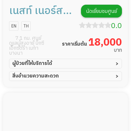
เนสท์ เนอร์สซิ่ง
นัดเยี่ยมชมศูนย์
โฮม สุขุมวิท -
0.0
EN
TH
สาขาปุณณวิถี
7.1 กม. ศูนย์
18,000
ดูแลผู้สูงอายุ บิ๊กซี
ราคาเริ่มต้น
เอ็กซ์ตร้า เมกา
บาท
บางนา
ผู้ป่วยที่ให้บริการได้
ผู้ป่วยอัมพาต อัมพฤกษ์
สิ่งอำนวยความสะดวก
ผู้ป่วยอัลไซเมอร์
ทีมดูแล 24 ชม.
ผู้ป่วยโรคหลอดเลือดสมอง
พยาบาลวิชาชีพ
ผู้ป่วยติดเตียง
กล้องวงจรปิด
ผู้ป่วยเส้นเลือดสมองแตก
แพทย์เฉพาะทาง
ผู้ป่วยที่มาพักฟื้นทำแผลกดทับ
อาหารตามโภชนาการ
ผู้ป่วยพักฟื้นหลังผ่าตัด
ดูแลความสะอาด ซักผ้า