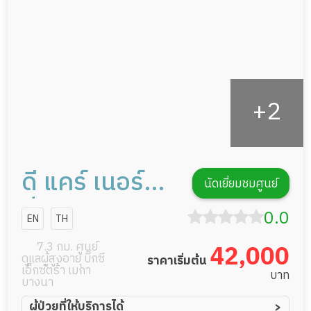
กิจกรรมนันทนาการ
รายงานข้อมูลสุขภาพ
ดี แคร์ เนอร์ส
นัดเยี่ยมชมศูนย์
ซิ่ง เวลเนส
0.0
EN
TH
เซ็นเตอร์
7.3 กม. ศูนย์
42,000
ดูแลผู้สูงอายุ บิ๊กซี
ราคาเริ่มต้น
เอ็กซ์ตร้า เมกา
บาท
บางนา
ผู้ป่วยที่ให้บริการได้