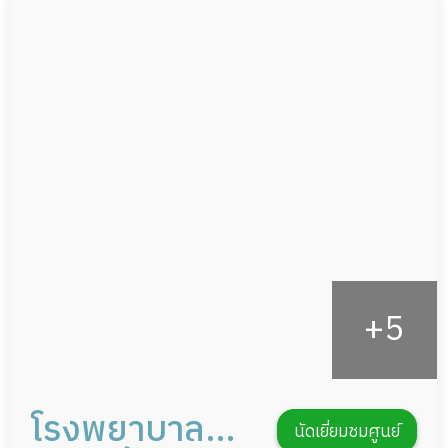
ผู้ป่วยติดเตียง
กล้องวงจรปิด
ผู้ป่วยเส้นเลือดสมองแตก
แพทย์เฉพาะทาง
ผู้ป่วยที่มาพักฟื้นทำแผลกดทับ
อาหารตามโภชนาการ
ผู้ป่วยพักฟื้นหลังผ่าตัด
ดูแลความสะอาด ซักผ้า
กายภาพบำบัด
กิจกรรมนันทนาการ
รายงานข้อมูลสุขภาพ
โรงพยาบาล
นัดเยี่ยมชมศูนย์