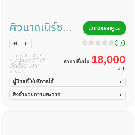
ศิวนาถเนิร์ซซิ่ง
นัดเยี่ยมชมศูนย์
โฮม
0.0
EN
TH
6.4 กม. ศูนย์
18,000
ดูแลผู้สูงอายุ บิ๊กซี
ราคาเริ่มต้น
เอ็กซ์ตร้า เมกา
บาท
บางนา
ผู้ป่วยที่ให้บริการได้
ผู้ป่วยอัมพาต อัมพฤกษ์
สิ่งอำนวยความสะดวก
ผู้ป่วยอัลไซเมอร์
ทีมดูแล 24 ชม.
ผู้ป่วยโรคหลอดเลือดสมอง
พยาบาลวิชาชีพ
ผู้ป่วยติดเตียง
กล้องวงจรปิด
ผู้ป่วยเส้นเลือดสมองแตก
แพทย์เฉพาะทาง