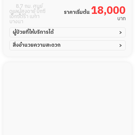
8.7 กม. ศูนย์
18,000
ดูแลผู้สูงอายุ บิ๊กซี
ราคาเริ่มต้น
เอ็กซ์ตร้า เมกา
บาท
บางนา
ผู้ป่วยที่ให้บริการได้
ผู้ป่วยอัมพาต อัมพฤกษ์
สิ่งอำนวยความสะดวก
ผู้ป่วยอัลไซเมอร์
ทีมดูแล 24 ชม.
ผู้ป่วยโรคหลอดเลือดสมอง
พยาบาลวิชาชีพ
ผู้ป่วยติดเตียง
กล้องวงจรปิด
ผู้ป่วยเส้นเลือดสมองแตก
แพทย์เฉพาะทาง
ผู้ป่วยที่มาพักฟื้นทำแผลกดทับ
อาหารตามโภชนาการ
ผู้ป่วยพักฟื้นหลังผ่าตัด
ดูแลความสะอาด ซักผ้า
กายภาพบำบัด
กิจกรรมนันทนาการ
รายงานข้อมูลสุขภาพ