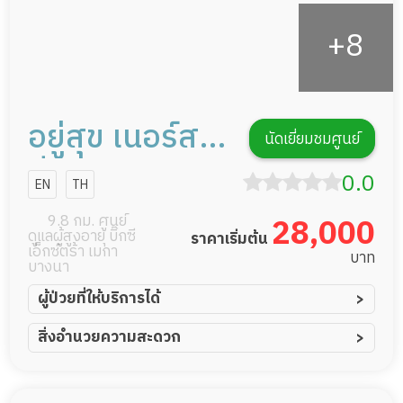
อยู่สุข เนอร์ส
นัดเยี่ยมชมศูนย์
ซิ่งโฮม
0.0
EN
TH
9.8 กม. ศูนย์
28,000
ดูแลผู้สูงอายุ บิ๊กซี
ราคาเริ่มต้น
เอ็กซ์ตร้า เมกา
บาท
บางนา
ผู้ป่วยที่ให้บริการได้
ผู้ป่วยอัมพาต อัมพฤกษ์
สิ่งอำนวยความสะดวก
ผู้ป่วยอัลไซเมอร์
ทีมดูแล 24 ชม.
ผู้ป่วยโรคหลอดเลือดสมอง
พยาบาลวิชาชีพ