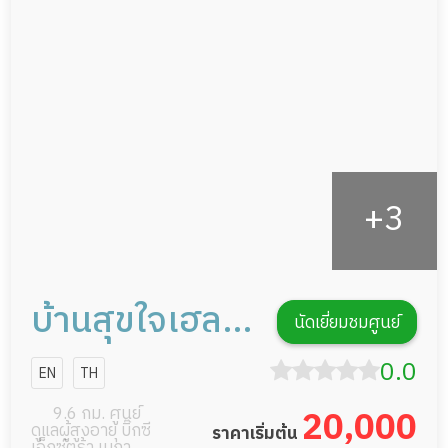
ดูแลความสะอาด ซักผ้า
กายภาพบำบัด
กิจกรรมนันทนาการ
รายงานข้อมูลสุขภาพ
บ้านสุขใจเฮลท์
นัดเยี่ยมชมศูนย์
แคร์
0.0
EN
TH
9.6 กม. ศูนย์
20,000
ดูแลผู้สูงอายุ บิ๊กซี
ราคาเริ่มต้น
เอ็กซ์ตร้า เมกา