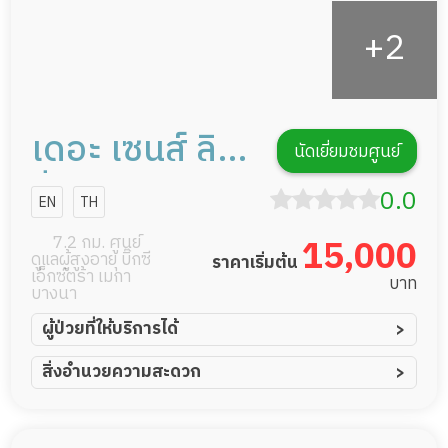
เดอะ เซนส์ ลิฟ
นัดเยี่ยมชมศูนย์
วิ่ง
0.0
EN
TH
7.2 กม. ศูนย์
15,000
ดูแลผู้สูงอายุ บิ๊กซี
ราคาเริ่มต้น
เอ็กซ์ตร้า เมกา
บาท
บางนา
ผู้ป่วยที่ให้บริการได้
ผู้ป่วยอัมพาต อัมพฤกษ์
สิ่งอำนวยความสะดวก
ผู้ป่วยอัลไซเมอร์
ทีมดูแล 24 ชม.
ผู้ป่วยโรคหลอดเลือดสมอง
พยาบาลวิชาชีพ