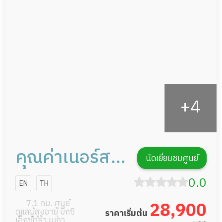
กายภาพบำบัด
กิจกรรมนันทนาการ
รายงานข้อมูลสุขภาพ
คุณค่าเนอร์ส
นัดเยี่ยมชมศูนย์
ซิ่งโฮม
0.0
EN
TH
7.1 กม. ศูนย์
28,900
ดูแลผู้สูงอายุ บิ๊กซี
ราคาเริ่มต้น
เอ็กซ์ตร้า เมกา