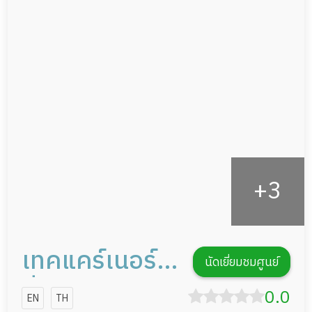
ผู้ป่วยที่มาพักฟื้นทำแผลกดทับ
อาหารตามโภชนาการ
ผู้ป่วยพักฟื้นหลังผ่าตัด
ดูแลความสะอาด ซักผ้า
กายภาพบำบัด
กิจกรรมนันทนาการ
รายงานข้อมูลสุขภาพ
เทคแคร์เนอร์ส
นัดเยี่ยมชมศูนย์
ซิ่งโฮม
0.0
EN
TH