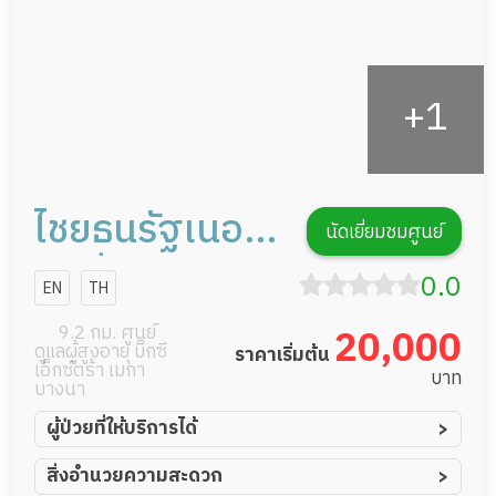
ไชยธนรัฐเนอ
นัดเยี่ยมชมศูนย์
ร์สซิ่งแคร์
0.0
EN
TH
9.2 กม. ศูนย์
20,000
ดูแลผู้สูงอายุ บิ๊กซี
ราคาเริ่มต้น
เอ็กซ์ตร้า เมกา
บาท
บางนา
ผู้ป่วยที่ให้บริการได้
ผู้ป่วยอัมพาต อัมพฤกษ์
สิ่งอำนวยความสะดวก