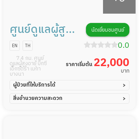
ศูนย์ดูแลผู้สูง
นัดเยี่ยมชมศูนย์
อายุ ซีเนียริโอ้
0.0
EN
TH
7.4 กม. ศูนย์
22,000
ดูแลผู้สูงอายุ บิ๊กซี
ราคาเริ่มต้น
เอ็กซ์ตร้า เมกา
บาท
บางนา
ผู้ป่วยที่ให้บริการได้
ผู้ป่วยอัมพาต อัมพฤกษ์
สิ่งอำนวยความสะดวก
ผู้ป่วยอัลไซเมอร์
ทีมดูแล 24 ชม.
ผู้ป่วยโรคหลอดเลือดสมอง
พยาบาลวิชาชีพ
ผู้ป่วยติดเตียง
กล้องวงจรปิด
ผู้ป่วยเส้นเลือดสมองแตก
แพทย์เฉพาะทาง