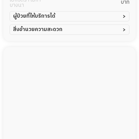
บาท
บางนา
ผู้ป่วยที่ให้บริการได้
ผู้ป่วยอัมพาต อัมพฤกษ์
สิ่งอำนวยความสะดวก
ผู้ป่วยอัลไซเมอร์
ทีมดูแล 24 ชม.
ผู้ป่วยโรคหลอดเลือดสมอง
พยาบาลวิชาชีพ
ผู้ป่วยติดเตียง
กล้องวงจรปิด
ผู้ป่วยเส้นเลือดสมองแตก
แพทย์เฉพาะทาง
ผู้ป่วยที่มาพักฟื้นทำแผลกดทับ
อาหารตามโภชนาการ
ผู้ป่วยพักฟื้นหลังผ่าตัด
ดูแลความสะอาด ซักผ้า
กายภาพบำบัด
กิจกรรมนันทนาการ
รายงานข้อมูลสุขภาพ