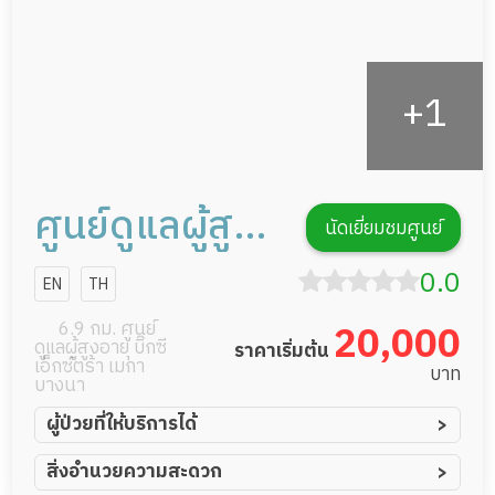
ศูนย์ดูแลผู้สูง
นัดเยี่ยมชมศูนย์
อายุ อิงรัก
0.0
EN
TH
สุขุมวิท 109
6.9 กม. ศูนย์
20,000
ดูแลผู้สูงอายุ บิ๊กซี
ราคาเริ่มต้น
เอ็กซ์ตร้า เมกา
บาท
บางนา
ผู้ป่วยที่ให้บริการได้
ผู้ป่วยอัมพาต อัมพฤกษ์
สิ่งอำนวยความสะดวก
ผู้ป่วยอัลไซเมอร์