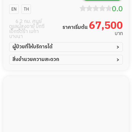
บางนา -
0.0
EN
TH
วงแหวน
6.2 กม. ศูนย์
67,500
ดูแลผู้สูงอายุ บิ๊กซี
ราคาเริ่มต้น
เอ็กซ์ตร้า เมกา
บาท
บางนา
ผู้ป่วยที่ให้บริการได้
ผู้ป่วยอัมพาต อัมพฤกษ์
สิ่งอำนวยความสะดวก
ผู้ป่วยอัลไซเมอร์
ทีมดูแล 24 ชม.
ผู้ป่วยโรคหลอดเลือดสมอง
พยาบาลวิชาชีพ
ผู้ป่วยติดเตียง
กล้องวงจรปิด
ผู้ป่วยเส้นเลือดสมองแตก
แพทย์เฉพาะทาง
ผู้ป่วยที่มาพักฟื้นทำแผลกดทับ
อาหารตามโภชนาการ
ผู้ป่วยพักฟื้นหลังผ่าตัด
ดูแลความสะอาด ซักผ้า
กายภาพบำบัด