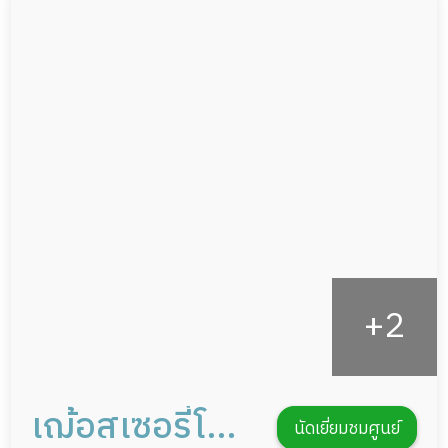
ผู้ป่วยติดเตียง
กล้องวงจรปิด
ผู้ป่วยเส้นเลือดสมองแตก
แพทย์เฉพาะทาง
ผู้ป่วยที่มาพักฟื้นทำแผลกดทับ
อาหารตามโภชนาการ
ผู้ป่วยพักฟื้นหลังผ่าตัด
ดูแลความสะอาด ซักผ้า
กายภาพบำบัด
กิจกรรมนันทนาการ
รายงานข้อมูลสุขภาพ
เฌ้อสเซอรี่โฮม
นัดเยี่ยมชมศูนย์