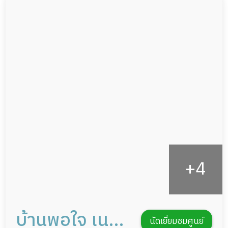
ผู้ป่วยติดเตียง
กล้องวงจรปิด
ผู้ป่วยเส้นเลือดสมองแตก
แพทย์เฉพาะทาง
ผู้ป่วยที่มาพักฟื้นทำแผลกดทับ
อาหารตามโภชนาการ
ผู้ป่วยพักฟื้นหลังผ่าตัด
ดูแลความสะอาด ซักผ้า
กายภาพบำบัด
กิจกรรมนันทนาการ
รายงานข้อมูลสุขภาพ
บ้านพอใจ เนอ
นัดเยี่ยมชมศูนย์