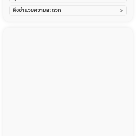
ผู้ป่วยอัมพาต อัมพฤกษ์
สิ่งอำนวยความสะดวก
ผู้ป่วยอัลไซเมอร์
ทีมดูแล 24 ชม.
ผู้ป่วยโรคหลอดเลือดสมอง
พยาบาลวิชาชีพ
ผู้ป่วยติดเตียง
กล้องวงจรปิด
ผู้ป่วยเส้นเลือดสมองแตก
แพทย์เฉพาะทาง
ผู้ป่วยที่มาพักฟื้นทำแผลกดทับ
อาหารตามโภชนาการ
ผู้ป่วยพักฟื้นหลังผ่าตัด
ดูแลความสะอาด ซักผ้า
กายภาพบำบัด
กิจกรรมนันทนาการ
รายงานข้อมูลสุขภาพ