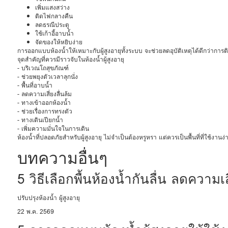
เพิ่มแสงสว่าง
ติดไฟกลางคืน
ลดธรณีประตู
ใช้เก้าอี้อาบน้ำ
จัดของให้หยิบง่าย
การออกแบบห้องน้ำให้เหมาะกับผู้สูงอายุทั้งระบบ จะช่วยลดอุบัติเหตุได้ดีกว่าการต
จุดสำคัญที่ควรมีราวจับในห้องน้ำผู้สูงอายุ
- บริเวณโถสุขภัณฑ์
- ช่วยพยุงตัวเวลาลุกนั่ง
- พื้นที่อาบน้ำ
- ลดความเสี่ยงลื่นล้ม
- ทางเข้าออกห้องน้ำ
- ช่วยเรื่องการทรงตัว
- ทางเดินเปียกน้ำ
- เพิ่มความมั่นใจในการเดิน
ห้องน้ำที่ปลอดภัยสำหรับผู้สูงอายุ ไม่จำเป็นต้องหรูหรา แต่ควรเป็นพื้นที่ที่ใช้งาน
บทความอื่นๆ
5 วิธีเลือกพื้นห้องน้ำกันลื่น ลดความเ
ปรับปรุงห้องน้ำ ผู้สูงอายุ
22 พ.ค. 2569