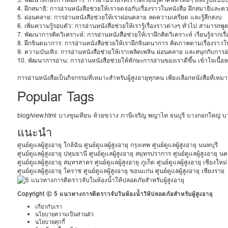
4. ฝึกสมาธิ: การอ่านหนังสือช่วยให้เราจดจ่อกับเรื่องราวในหนังสือ ฝึกสมาธิและคว
5. ผ่อนคลาย: การอ่านหนังสือช่วยให้เราผ่อนคลาย ลดความเครียด และรู้สึกสงบ
6. เพิ่มความรู้รอบตัว: การอ่านหนังสือช่วยให้เรารู้เรื่องราวต่างๆ ทั่วไป สามารถพูดคุ
7. พัฒนาการคิดวิเคราะห์: การอ่านหนังสือช่วยให้เราฝึกคิดวิเคราะห์ เรียนรู้จากเร
8. ฝึกจินตนาการ: การอ่านหนังสือช่วยให้เราฝึกจินตนาการ คิดภาพตามเรื่องราวใ
9. ความบันเทิง: การอ่านหนังสือช่วยให้เราเพลิดเพลิน ผ่อนคลาย และสนุกกับการอ
10. พัฒนาการอ่าน: การอ่านหนังสือช่วยให้ทักษะการอ่านของเราดีขึ้น เข้าใจเนื้อหา
การอ่านหนังสือเป็นกิจกรรมที่เหมาะสำหรับผู้สูงอายุทุกคน เพียงเลือกหนังสือที่
Popular Tags
blog/view.html
บางขุนเทียน
ห้วยขวาง
ภาษีเจริญ
พญาไท
ธนบุรี
บางกอกใหญ่
บ
แนะนำ
ศูนย์ดูแลผู้สูงอายุ ใกล้ฉัน
ศูนย์ดูแลผู้สูงอายุ กรุงเทพ
ศูนย์ดูแลผู้สูงอายุ นนทบุรี
ศูนย์ดูแลผู้สูงอายุ ปทุมธานี
ศูนย์ดูแลผู้สูงอายุ สมุทรปราการ
ศูนย์ดูแลผู้สูงอายุ 
ศูนย์ดูแลผู้สูงอายุ สมุทรสาคร
ศูนย์ดูแลผู้สูงอายุ ภูเก็ต
ศูนย์ดูแลผู้สูงอายุ เชียงใหม่
ศูนย์ดูแลผู้สูงอายุ โคราช
ศูนย์ดูแลผู้สูงอายุ ขอนแก่น
ศูนย์ดูแลผู้สูงอายุ เชียงราย
Copyright © 5 แนวทางการติดราวจับในห้องน้ำให้ปลอดภัยสำหรับผู้สูงอายุ
เกี่ยวกับเรา
นโยบายความเป็นส่วนตัว
นโยบายคุกกี้