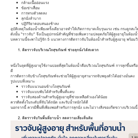
กล้ามเนื้ออ่อนแรง
ข้อเข่าเสื่อม
การทรงตัวลดลง
ลุกนั่งลำบาก
ปฏิกิริยาตอบสนองช้าลง
อุบัติเหตุในห้องน้ำเพียงครั้งเดียวอาจทำให้เกิดการบาดเจ็บรุนแรง เช่น กระดูก
ดังนั้น “ราวจับ” จึงเป็นอุปกรณ์สำคัญที่ช่วยเพิ่มความปลอดภัยให้ผู้สูงอายุในห้องน
บทความนี้จะพาไปรู้จัก 5 แนวทางการติดราวจับในห้องน้ำสำหรับผู้สูงอายุ พร้อมวิ
1. ติดราวจับบริเวณโถสุขภัณฑ์ ช่วยลุกนั่งได้สะดวก
หนึ่งในจุดที่ผู้สูงอายุใช้งานบ่อยที่สุดในห้องน้ำคือบริเวณโถสุขภัณฑ์ การลุกขึ้นหรื
ดี
การติดราวจับข้างโถสุขภัณฑ์จะช่วยให้ผู้สูงอายุสามารถจับพยุงตัวได้อย่างมั่นคง
รูปแบบที่เหมาะ
ราวจับแนวนอนข้างโถสุขภัณฑ์
ราวจับแบบพับได้สำหรับพื้นที่แคบ
ราวจับสองด้านสำหรับผู้สูงอายุที่ช่วยเหลือตัวเองได้น้อย
ควรติดตั้งในระดับที่จับได้ถนัด และรับน้ำหนักได้ดี
นอกจากนี้ ควรมีพื้นที่เพียงพอสำหรับการลุกนั่ง และไม่วางสิ่งของกีดขวางบริเวณนี้
2. ติดราวจับในพื้นที่อาบน้ำ ลดความเสี่ยงลื่นล้ม