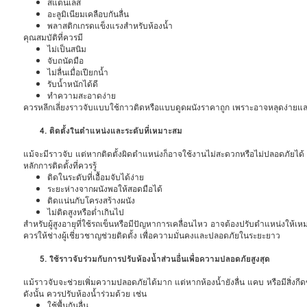
สแตนเลส
อะลูมิเนียมเคลือบกันลื่น
พลาสติกเกรดแข็งแรงสำหรับห้องน้ำ
คุณสมบัติที่ควรมี
ไม่เป็นสนิม
จับถนัดมือ
ไม่ลื่นเมื่อเปียกน้ำ
รับน้ำหนักได้ดี
ทำความสะอาดง่าย
ควรหลีกเลี่ยงราวจับแบบใช้กาวติดหรือแบบดูดผนังราคาถูก เพราะอาจหลุดง่ายแล
4. ติดตั้งในตำแหน่งและระดับที่เหมาะสม
แม้จะมีราวจับ แต่หากติดตั้งผิดตำแหน่งก็อาจใช้งานไม่สะดวกหรือไม่ปลอดภัยได้ ก
หลักการติดตั้งที่ควรรู้
ติดในระดับที่เอื้อมจับได้ง่าย
ระยะห่างจากผนังพอให้สอดมือได้
ติดแน่นกับโครงสร้างผนัง
ไม่ติดสูงหรือต่ำเกินไป
สำหรับผู้สูงอายุที่ใช้รถเข็นหรือมีปัญหาการเคลื่อนไหว อาจต้องปรับตำแหน่งให้
ควรให้ช่างผู้เชี่ยวชาญช่วยติดตั้ง เพื่อความมั่นคงและปลอดภัยในระยะยาว
5. ใช้ราวจับร่วมกับการปรับห้องน้ำส่วนอื่นเพื่อความปลอดภัยสูงสุด
แม้ราวจับจะช่วยเพิ่มความปลอดภัยได้มาก แต่หากห้องน้ำยังลื่น แคบ หรือมีสิ่งกีดขวา
ดังนั้น ควรปรับห้องน้ำร่วมด้วย เช่น
ใช้พื้นกันลื่น