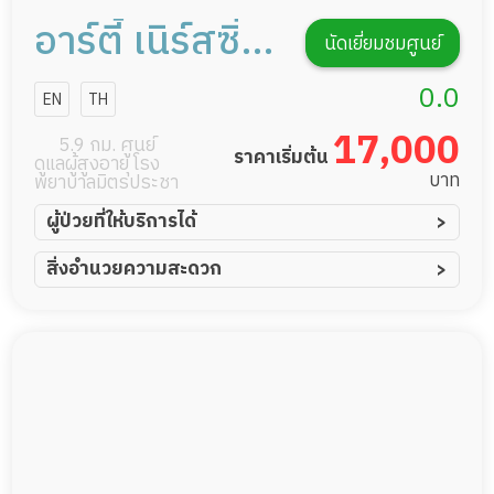
อาร์ตี้ เนิร์สซิ่ง
นัดเยี่ยมชมศูนย์
โฮม การดูแลผู้
0.0
EN
TH
สูงอายุหรือผู้มี
17,000
5.9 กม. ศูนย์
ราคาเริ่มต้น
ดูแลผู้สูงอายุ โรง
ภาวะพึ่งพิง
บาท
พยาบาลมิตรประชา
ผู้ป่วยที่ให้บริการได้
ผู้ป่วยอัมพาต อัมพฤกษ์
สิ่งอำนวยความสะดวก
ผู้ป่วยอัลไซเมอร์
ทีมดูแล 24 ชม.
ผู้ป่วยโรคหลอดเลือดสมอง
พยาบาลวิชาชีพ
ผู้ป่วยติดเตียง
กล้องวงจรปิด
ผู้ป่วยเส้นเลือดสมองแตก
แพทย์เฉพาะทาง
ผู้ป่วยที่มาพักฟื้นทำแผลกดทับ
อาหารตามโภชนาการ
ผู้ป่วยพักฟื้นหลังผ่าตัด
ดูแลความสะอาด ซักผ้า
Messenger