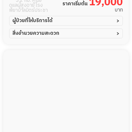
19,000
5.2 กม. ศูนย์
ราคาเริ่มต้น
ดูแลผู้สูงอายุ โรง
บาท
พยาบาลมิตรประชา
ผู้ป่วยที่ให้บริการได้
ผู้ป่วยอัมพาต อัมพฤกษ์
สิ่งอำนวยความสะดวก
ผู้ป่วยอัลไซเมอร์
ทีมดูแล 24 ชม.
ผู้ป่วยโรคหลอดเลือดสมอง
พยาบาลวิชาชีพ
ผู้ป่วยติดเตียง
กล้องวงจรปิด
ผู้ป่วยเส้นเลือดสมองแตก
แพทย์เฉพาะทาง
ผู้ป่วยที่มาพักฟื้นทำแผลกดทับ
อาหารตามโภชนาการ
ผู้ป่วยพักฟื้นหลังผ่าตัด
ดูแลความสะอาด ซักผ้า
กายภาพบำบัด
กิจกรรมนันทนาการ
รายงานข้อมูลสุขภาพ