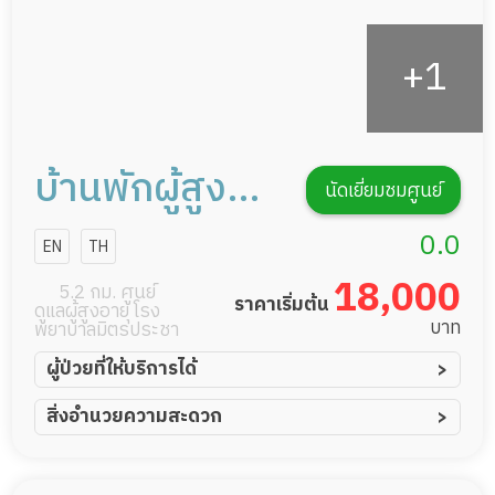
บ้านพักผู้สูง
นัดเยี่ยมชมศูนย์
อายุ ศรีบังอร
0.0
EN
TH
18,000
5.2 กม. ศูนย์
ราคาเริ่มต้น
ดูแลผู้สูงอายุ โรง
บาท
พยาบาลมิตรประชา
ผู้ป่วยที่ให้บริการได้
ผู้ป่วยอัมพาต อัมพฤกษ์
สิ่งอำนวยความสะดวก
ผู้ป่วยอัลไซเมอร์
ทีมดูแล 24 ชม.
ผู้ป่วยโรคหลอดเลือดสมอง
พยาบาลวิชาชีพ