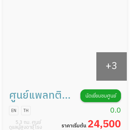
ดูแลความสะอาด ซักผ้า
กายภาพบำบัด
กิจกรรมนันทนาการ
รายงานข้อมูลสุขภาพ
ศูนย์แพลทติ
นัดเยี่ยมชมศูนย์
นั่ม การดูแลผู้
0.0
EN
TH
สูงอายุหรือผู้มี
24,500
5.3 กม. ศูนย์
ราคาเริ่มต้น
ดูแลผู้สูงอายุ โรง