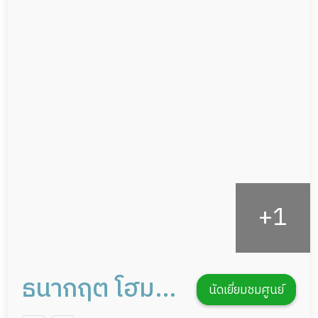
ผู้ป่วยเส้นเลือดสมองแตก
แพทย์เฉพาะทาง
ผู้ป่วยที่มาพักฟื้นทำแผลกดทับ
อาหารตามโภชนาการ
ผู้ป่วยพักฟื้นหลังผ่าตัด
ดูแลความสะอาด ซักผ้า
กายภาพบำบัด
กิจกรรมนันทนาการ
รายงานข้อมูลสุขภาพ
ธนากฤต โฮม
นัดเยี่ยมชมศูนย์