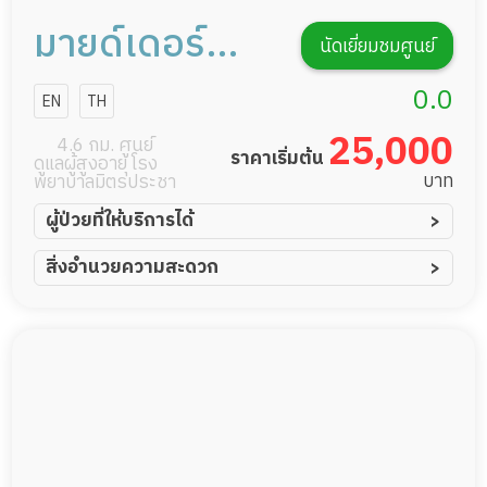
มายด์เดอร์
นัดเยี่ยมชมศูนย์
ซีเนียร์โฮม
0.0
EN
TH
25,000
4.6 กม. ศูนย์
ราคาเริ่มต้น
ดูแลผู้สูงอายุ โรง
บาท
พยาบาลมิตรประชา
ผู้ป่วยที่ให้บริการได้
ผู้ป่วยอัมพาต อัมพฤกษ์
สิ่งอำนวยความสะดวก
ผู้ป่วยอัลไซเมอร์
ทีมดูแล 24 ชม.
ผู้ป่วยโรคหลอดเลือดสมอง
พยาบาลวิชาชีพ
ผู้ป่วยติดเตียง
กล้องวงจรปิด
ผู้ป่วยเส้นเลือดสมองแตก
แพทย์เฉพาะทาง
ผู้ป่วยที่มาพักฟื้นทำแผลกดทับ
อาหารตามโภชนาการ
ผู้ป่วยพักฟื้นหลังผ่าตัด
ดูแลความสะอาด ซักผ้า