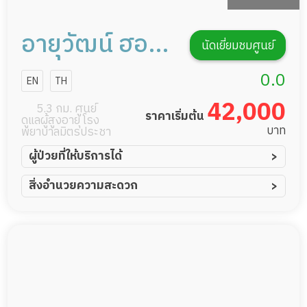
อายุวัฒน์ ฮอส
นัดเยี่ยมชมศูนย์
พิซ แอนด์ รี
0.0
EN
TH
แฮบ
42,000
5.3 กม. ศูนย์
ราคาเริ่มต้น
ดูแลผู้สูงอายุ โรง
บาท
พยาบาลมิตรประชา
ผู้ป่วยที่ให้บริการได้
ผู้ป่วยอัมพาต อัมพฤกษ์
สิ่งอำนวยความสะดวก
ผู้ป่วยอัลไซเมอร์
ทีมดูแล 24 ชม.
ผู้ป่วยโรคหลอดเลือดสมอง
พยาบาลวิชาชีพ
ผู้ป่วยติดเตียง
กล้องวงจรปิด
ผู้ป่วยเส้นเลือดสมองแตก
แพทย์เฉพาะทาง
ผู้ป่วยที่มาพักฟื้นทำแผลกดทับ
อาหารตามโภชนาการ
ผู้ป่วยพักฟื้นหลังผ่าตัด