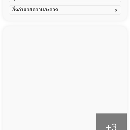
ผู้ป่วยอัมพาต อัมพฤกษ์
สิ่งอำนวยความสะดวก
ผู้ป่วยอัลไซเมอร์
ทีมดูแล 24 ชม.
ผู้ป่วยโรคหลอดเลือดสมอง
พยาบาลวิชาชีพ
ผู้ป่วยติดเตียง
กล้องวงจรปิด
ผู้ป่วยเส้นเลือดสมองแตก
แพทย์เฉพาะทาง
ผู้ป่วยที่มาพักฟื้นทำแผลกดทับ
อาหารตามโภชนาการ
ผู้ป่วยพักฟื้นหลังผ่าตัด
ดูแลความสะอาด ซักผ้า
กายภาพบำบัด
กิจกรรมนันทนาการ
รายงานข้อมูลสุขภาพ