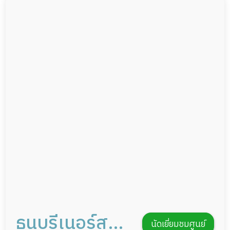
ผู้ป่วยติดเตียง
กล้องวงจรปิด
ผู้ป่วยเส้นเลือดสมองแตก
แพทย์เฉพาะทาง
ผู้ป่วยที่มาพักฟื้นทำแผลกดทับ
อาหารตามโภชนาการ
ผู้ป่วยพักฟื้นหลังผ่าตัด
ดูแลความสะอาด ซักผ้า
กายภาพบำบัด
กิจกรรมนันทนาการ
รายงานข้อมูลสุขภาพ
ธนบุรีเนอร์สซิ่ง
นัดเยี่ยมชมศูนย์