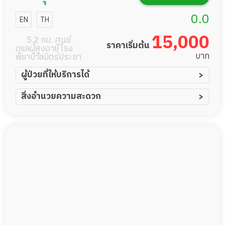
โฮม สาขา
0.0
EN
TH
หมู่บ้าน
15,000
5.2 กม. ศูนย์
ราคาเริ่มต้น
ดูแลผู้สูงอายุ โรง
เศรษฐกิจ 22-
บาท
พยาบาลมิตรประชา
20 (บ้านนพ
ผู้ป่วยที่ให้บริการได้
ผู้ป่วยอัมพาต อัมพฤกษ์
สิ่งอำนวยความสะดวก
ณรงค์)
ผู้ป่วยอัลไซเมอร์
ทีมดูแล 24 ชม.
ผู้ป่วยโรคหลอดเลือดสมอง
พยาบาลวิชาชีพ
ผู้ป่วยติดเตียง
กล้องวงจรปิด
ผู้ป่วยเส้นเลือดสมองแตก
แพทย์เฉพาะทาง
ผู้ป่วยที่มาพักฟื้นทำแผลกดทับ
อาหารตามโภชนาการ
ผู้ป่วยพักฟื้นหลังผ่าตัด
ดูแลความสะอาด ซักผ้า
กายภาพบำบัด
กิจกรรมนันทนาการ