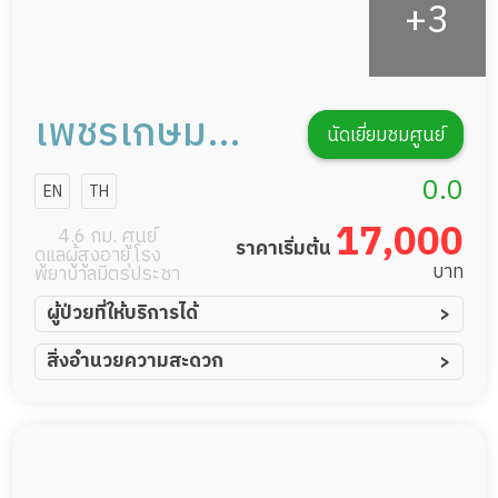
เพชรเกษม
นัดเยี่ยมชมศูนย์
เฮลท์แคร์ เพรช
0.0
EN
TH
เกษม 14
17,000
4.6 กม. ศูนย์
ราคาเริ่มต้น
ดูแลผู้สูงอายุ โรง
บาท
พยาบาลมิตรประชา
ผู้ป่วยที่ให้บริการได้
ผู้ป่วยอัมพาต อัมพฤกษ์
สิ่งอำนวยความสะดวก
ผู้ป่วยอัลไซเมอร์
ทีมดูแล 24 ชม.
ผู้ป่วยโรคหลอดเลือดสมอง
พยาบาลวิชาชีพ
ผู้ป่วยติดเตียง
กล้องวงจรปิด
ผู้ป่วยเส้นเลือดสมองแตก