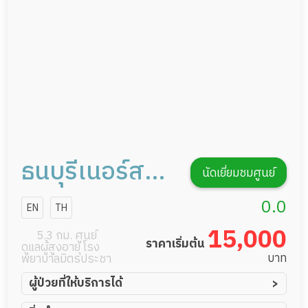
รายงานข้อมูลสุขภาพ
ธนบุรีเนอร์สซิ่ง
นัดเยี่ยมชมศูนย์
โฮม สาขา
0.0
EN
TH
หมู่บ้าน
15,000
5.3 กม. ศูนย์
ราคาเริ่มต้น
ดูแลผู้สูงอายุ โรง
เศรษฐกิจ 22-
บาท
พยาบาลมิตรประชา
20
ผู้ป่วยที่ให้บริการได้
ผู้ป่วยอัมพาต อัมพฤกษ์