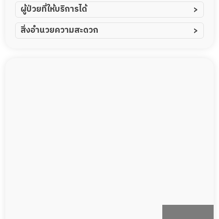
ผู้ป่วยที่ให้บริการได้
ผู้ป่วยอัมพาต อัมพฤกษ์
สิ่งอำนวยความสะดวก
ผู้ป่วยอัลไซเมอร์
ทีมดูแล 24 ชม.
ผู้ป่วยโรคหลอดเลือดสมอง
พยาบาลวิชาชีพ
ผู้ป่วยติดเตียง
กล้องวงจรปิด
ผู้ป่วยเส้นเลือดสมองแตก
แพทย์เฉพาะทาง
ผู้ป่วยที่มาพักฟื้นทำแผลกดทับ
อาหารตามโภชนาการ
ผู้ป่วยพักฟื้นหลังผ่าตัด
ดูแลความสะอาด ซักผ้า
กายภาพบำบัด
กิจกรรมนันทนาการ
รายงานข้อมูลสุขภาพ