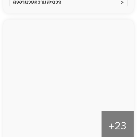
สิ่งอำนวยความสะดวก
ผู้ป่วยอัลไซเมอร์
ทีมดูแล 24 ชม.
ผู้ป่วยโรคหลอดเลือดสมอง
พยาบาลวิชาชีพ
ผู้ป่วยติดเตียง
กล้องวงจรปิด
ผู้ป่วยเส้นเลือดสมองแตก
แพทย์เฉพาะทาง
ผู้ป่วยที่มาพักฟื้นทำแผลกดทับ
อาหารตามโภชนาการ
ผู้ป่วยพักฟื้นหลังผ่าตัด
ดูแลความสะอาด ซักผ้า
กายภาพบำบัด
กิจกรรมนันทนาการ
รายงานข้อมูลสุขภาพ