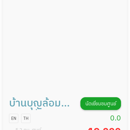
อาหารตามโภชนาการ
ผู้ป่วยพักฟื้นหลังผ่าตัด
ดูแลความสะอาด ซักผ้า
กายภาพบำบัด
กิจกรรมนันทนาการ
รายงานข้อมูลสุขภาพ
บ้านบุญล้อม
นัดเยี่ยมชมศูนย์
เนิร์สซิ่งโฮม
0.0
EN
TH
(เขตตลิ่งชัน)