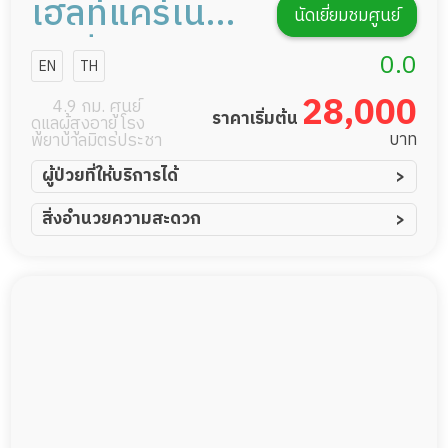
เฮลท์แคร์เนอ
นัดเยี่ยมชมศูนย์
ร์สซิ่งโฮม
0.0
EN
TH
28,000
4.9 กม. ศูนย์
ราคาเริ่มต้น
ดูแลผู้สูงอายุ โรง
บาท
พยาบาลมิตรประชา
ผู้ป่วยที่ให้บริการได้
ผู้ป่วยอัมพาต อัมพฤกษ์
สิ่งอำนวยความสะดวก
ผู้ป่วยอัลไซเมอร์
ทีมดูแล 24 ชม.
ผู้ป่วยโรคหลอดเลือดสมอง
พยาบาลวิชาชีพ
ผู้ป่วยติดเตียง
กล้องวงจรปิด
ผู้ป่วยเส้นเลือดสมองแตก
แพทย์เฉพาะทาง
ผู้ป่วยที่มาพักฟื้นทำแผลกดทับ
อาหารตามโภชนาการ
ผู้ป่วยพักฟื้นหลังผ่าตัด
ดูแลความสะอาด ซักผ้า
กายภาพบำบัด