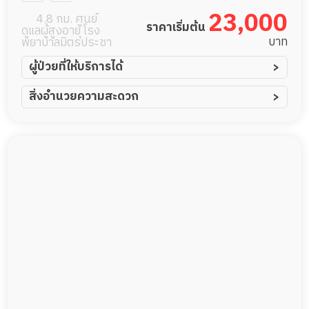
23,000
4.8 กม. ศูนย์
ราคาเริ่มต้น
ดูแลผู้สูงอายุ โรง
บาท
พยาบาลมิตรประชา
ผู้ป่วยที่ให้บริการได้
ผู้ป่วยอัมพาต อัมพฤกษ์
สิ่งอำนวยความสะดวก
ผู้ป่วยอัลไซเมอร์
ทีมดูแล 24 ชม.
ผู้ป่วยโรคหลอดเลือดสมอง
พยาบาลวิชาชีพ
ผู้ป่วยติดเตียง
แพทย์เฉพาะทาง
ผู้ป่วยเส้นเลือดสมองแตก
อาหารตามโภชนาการ
ผู้ป่วยที่มาพักฟื้นทำแผลกดทับ
ดูแลความสะอาด ซักผ้า
ผู้ป่วยพักฟื้นหลังผ่าตัด
กายภาพบำบัด
กิจกรรมนันทนาการ
รายงานข้อมูลสุขภาพ