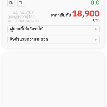
แคร์
0.0
EN
TH
18,900
5.5 กม. ศูนย์
ราคาเริ่มต้น
ดูแลผู้สูงอายุ โรง
บาท
พยาบาลมิตรประชา
ผู้ป่วยที่ให้บริการได้
ผู้ป่วยอัมพาต อัมพฤกษ์
สิ่งอำนวยความสะดวก
ผู้ป่วยอัลไซเมอร์
ทีมดูแล 24 ชม.
ผู้ป่วยโรคหลอดเลือดสมอง
พยาบาลวิชาชีพ
ผู้ป่วยติดเตียง
กล้องวงจรปิด
ผู้ป่วยเส้นเลือดสมองแตก
แพทย์เฉพาะทาง
ผู้ป่วยที่มาพักฟื้นทำแผลกดทับ
อาหารตามโภชนาการ
ผู้ป่วยพักฟื้นหลังผ่าตัด
ดูแลความสะอาด ซักผ้า
กายภาพบำบัด
กิจกรรมนันทนาการ
รายงานข้อมูลสุขภาพ