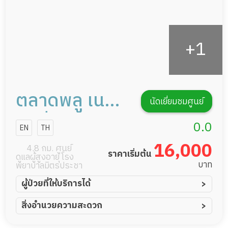
ตลาดพลู เนอ
นัดเยี่ยมชมศูนย์
ร์สซิ่งโฮม
0.0
EN
TH
16,000
4.8 กม. ศูนย์
ราคาเริ่มต้น
ดูแลผู้สูงอายุ โรง
บาท
พยาบาลมิตรประชา
ผู้ป่วยที่ให้บริการได้
ผู้ป่วยอัมพาต อัมพฤกษ์
สิ่งอำนวยความสะดวก
ผู้ป่วยอัลไซเมอร์
ทีมดูแล 24 ชม.