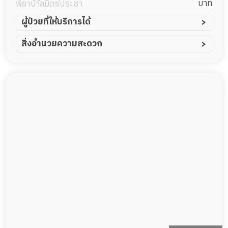
ภาวะพึ่งพิง
บาท
พยาบาลมิตรประชา
ผู้ป่วยที่ให้บริการได้
ผู้ป่วยอัมพาต อัมพฤกษ์
สิ่งอำนวยความสะดวก
ผู้ป่วยอัลไซเมอร์
ทีมดูแล 24 ชม.
ผู้ป่วยโรคหลอดเลือดสมอง
ฟิตเนส
ผู้ป่วยติดเตียง
พยาบาลวิชาชีพ
ผู้ป่วยเส้นเลือดสมองแตก
กล้องวงจรปิด
ผู้ป่วยที่มาพักฟื้นทำแผลกดทับ
แพทย์เฉพาะทาง
ผู้ป่วยพักฟื้นหลังผ่าตัด
อาหารตามโภชนาการ
ดูแลความสะอาด ซักผ้า
กายภาพบำบัด
กิจกรรมนันทนาการ
รายงานข้อมูลสุขภาพ