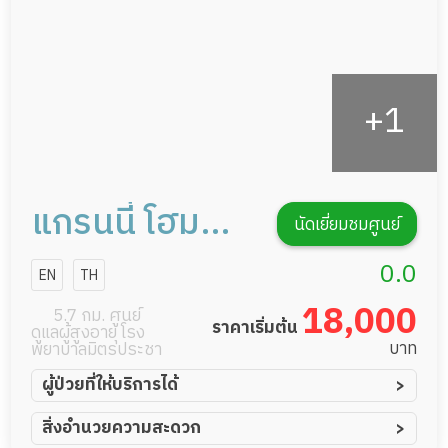
แกรนนี่ โฮม
นัดเยี่ยมชมศูนย์
แคร์
0.0
EN
TH
18,000
5.7 กม. ศูนย์
ราคาเริ่มต้น
ดูแลผู้สูงอายุ โรง
บาท
พยาบาลมิตรประชา
ผู้ป่วยที่ให้บริการได้
ผู้ป่วยอัมพาต อัมพฤกษ์
สิ่งอำนวยความสะดวก
ผู้ป่วยอัลไซเมอร์