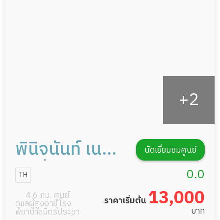
กายภาพบำบัด
กิจกรรมนันทนาการ
รายงานข้อมูลสุขภาพ
พินิจนันท์ เนอ
นัดเยี่ยมชมศูนย์
ร์สซิ่งโฮม
0.0
TH
13,000
4.6 กม. ศูนย์
ราคาเริ่มต้น
ดูแลผู้สูงอายุ โรง
บาท
พยาบาลมิตรประชา