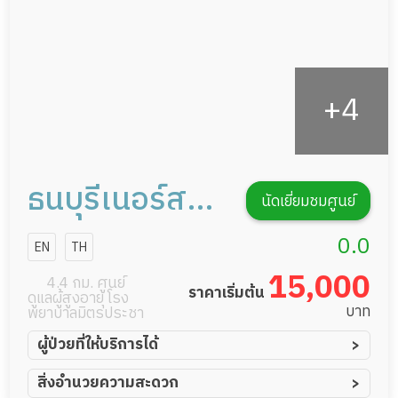
ธนบุรีเนอร์สซิ่ง
นัดเยี่ยมชมศูนย์
โฮม สาขาพุทธ
0.0
EN
TH
มณฑลสาย 2
15,000
4.4 กม. ศูนย์
ราคาเริ่มต้น
ดูแลผู้สูงอายุ โรง
บาท
พยาบาลมิตรประชา
ผู้ป่วยที่ให้บริการได้
ผู้ป่วยอัมพาต อัมพฤกษ์
สิ่งอำนวยความสะดวก