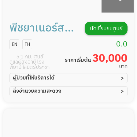
พีชยาเนอร์สซิ่ง
นัดเยี่ยมชมศูนย์
โฮม
0.0
EN
TH
30,000
5.1 กม. ศูนย์
ราคาเริ่มต้น
ดูแลผู้สูงอายุ โรง
บาท
พยาบาลมิตรประชา
ผู้ป่วยที่ให้บริการได้
ผู้ป่วยอัมพาต อัมพฤกษ์
สิ่งอำนวยความสะดวก
ผู้ป่วยอัลไซเมอร์
ทีมดูแล 24 ชม.
ผู้ป่วยโรคหลอดเลือดสมอง
พยาบาลวิชาชีพ
ผู้ป่วยติดเตียง
กล้องวงจรปิด
ผู้ป่วยเส้นเลือดสมองแตก
แพทย์เฉพาะทาง
ผู้ป่วยที่มาพักฟื้นทำแผลกดทับ