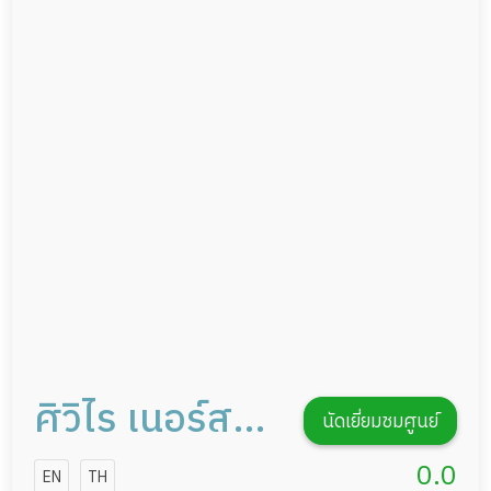
แพทย์เฉพาะทาง
ผู้ป่วยที่มาพักฟื้นทำแผลกดทับ
อาหารตามโภชนาการ
ผู้ป่วยพักฟื้นหลังผ่าตัด
ดูแลความสะอาด ซักผ้า
กายภาพบำบัด
กิจกรรมนันทนาการ
รายงานข้อมูลสุขภาพ
ศิวิไร เนอร์สซิ่ง
นัดเยี่ยมชมศูนย์
โฮม
0.0
EN
TH