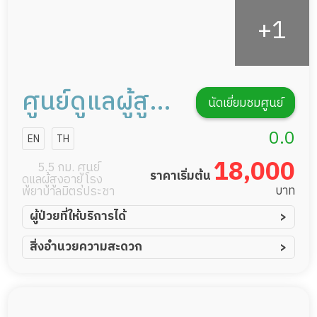
ศูนย์ดูแลผู้สูง
นัดเยี่ยมชมศูนย์
อายุแสนสิริ
0.0
EN
TH
โฮม แคร์ สาขา
18,000
5.5 กม. ศูนย์
ราคาเริ่มต้น
ดูแลผู้สูงอายุ โรง
อนามัยงาม
บาท
พยาบาลมิตรประชา
เจริญ 23
ผู้ป่วยที่ให้บริการได้
ผู้ป่วยอัมพาต อัมพฤกษ์
สิ่งอำนวยความสะดวก
ผู้ป่วยอัลไซเมอร์
ทีมดูแล 24 ชม.
ผู้ป่วยโรคหลอดเลือดสมอง
พยาบาลวิชาชีพ
ผู้ป่วยติดเตียง
กล้องวงจรปิด