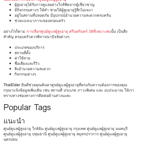
ผู้สูงอายุได้รับการดูแลอย่างใกล้ชิดจากผู้เชี่ยวชาญ
มีกิจกรรมต่างๆ ให้ทำ ช่วยให้ผู้สูงอายุรู้สึกไม่เหงา
อยู่ในสถานที่ปลอดภัย มีอุปกรณ์อำนวยความสะดวกครบครัน
ช่วยแบ่งเบาภาระของครอบครัว
อย่างไรก็ตาม
การเลือกศูนย์ดูแลผู้สูงอายุ ศรีนครินทร์ 38ที่เหมาะสม
นั้น เป็นสิ่ง
สำคัญ ครอบครัวควรพิจารณาปัจจัยต่างๆ
ประเภทของบริการ
สถานที่ตั้ง
ค่าใช้จ่าย
ชื่อเสียงและรีวิว
สิ่งอำนวยความสะดวก
กิจกรรมต่างๆ
ThaiElder
ยินดีช่วยคุณค้นหาศูนย์ดูแลผู้สูงอายุที่ตรงกับความต้องการของคุณ
กรุณาแจ้งข้อมูลเพิ่มเติม เช่น สถานที่ ประเภท ภาวะพิเศษ และ งบประมาณ ให้เรา
ทราบทางช่องทางการติดต่อด้านล่างนะคะ
Popular Tags
แนะนำ
ศูนย์ดูแลผู้สูงอายุ ใกล้ฉัน
ศูนย์ดูแลผู้สูงอายุ กรุงเทพ
ศูนย์ดูแลผู้สูงอายุ นนทบุรี
ศูนย์ดูแลผู้สูงอายุ ปทุมธานี
ศูนย์ดูแลผู้สูงอายุ สมุทรปราการ
ศูนย์ดูแลผู้สูงอายุ
นครปฐม