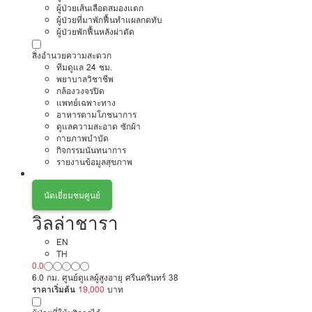
ผู้ป่วยเส้นเลือดสมองแตก
ผู้ป่วยที่มาพักฟื้นทำแผลกดทับ
ผู้ป่วยพักฟื้นหลังผ่าตัด
สิ่งอำนวยความสะดวก
ทีมดูแล 24 ชม.
พยาบาลวิชาชีพ
กล้องวงจรปิด
แพทย์เฉพาะทาง
อาหารตามโภชนาการ
ดูแลความสะอาด ซักผ้า
กายภาพบำบัด
กิจกรรมนันทนาการ
รายงานข้อมูลสุขภาพ
นัดเยี่ยมชมศูนย์
วิลล่าชารา
EN
TH
0.0
6.0 กม. ศูนย์ดูแลผู้สูงอายุ ศรีนครินทร์ 38
ราคาเริ่มต้น
19,000
บาท