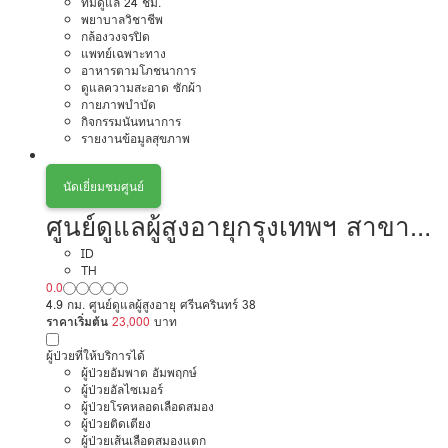
ทีมดูแล 24 ชม.
พยาบาลวิชาชีพ
กล้องวงจรปิด
แพทย์เฉพาะทาง
อาหารตามโภชนาการ
ดูแลความสะอาด ซักผ้า
กายภาพบำบัด
กิจกรรมนันทนาการ
รายงานข้อมูลสุขภาพ
นัดเยี่ยมชมศูนย์
ศูนย์ดูแลผู้สูงอายุกรุงเทพฯ สาขา
พระราม9
ID
TH
0.0
4.9 กม. ศูนย์ดูแลผู้สูงอายุ ศรีนครินทร์ 38
ราคาเริ่มต้น
23,000
บาท
ผู้ป่วยที่ให้บริการได้
ผู้ป่วยอัมพาต อัมพฤกษ์
ผู้ป่วยอัลไซเมอร์
ผู้ป่วยโรคหลอดเลือดสมอง
ผู้ป่วยติดเตียง
ผู้ป่วยเส้นเลือดสมองแตก