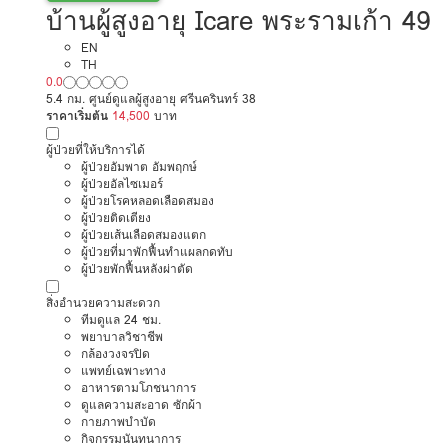
บ้านผู้สูงอายุ Icare พระรามเก้า 49
EN
TH
0.0
5.4 กม. ศูนย์ดูแลผู้สูงอายุ ศรีนครินทร์ 38
ราคาเริ่มต้น
14,500
บาท
ผู้ป่วยที่ให้บริการได้
ผู้ป่วยอัมพาต อัมพฤกษ์
ผู้ป่วยอัลไซเมอร์
ผู้ป่วยโรคหลอดเลือดสมอง
ผู้ป่วยติดเตียง
ผู้ป่วยเส้นเลือดสมองแตก
ผู้ป่วยที่มาพักฟื้นทำแผลกดทับ
ผู้ป่วยพักฟื้นหลังผ่าตัด
สิ่งอำนวยความสะดวก
ทีมดูแล 24 ชม.
พยาบาลวิชาชีพ
กล้องวงจรปิด
แพทย์เฉพาะทาง
อาหารตามโภชนาการ
ดูแลความสะอาด ซักผ้า
กายภาพบำบัด
กิจกรรมนันทนาการ