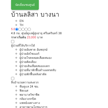
นัดเยี่ยมชมศูนย์
บ้านลลิสา บางนา
EN
TH
5.0
4.8 กม. ศูนย์ดูแลผู้สูงอายุ ศรีนครินทร์ 38
ราคาเริ่มต้น
23,000
บาท
ผู้ป่วยที่ให้บริการได้
ผู้ป่วยอัมพาต อัมพฤกษ์
ผู้ป่วยอัลไซเมอร์
ผู้ป่วยโรคหลอดเลือดสมอง
ผู้ป่วยติดเตียง
ผู้ป่วยเส้นเลือดสมองแตก
ผู้ป่วยที่มาพักฟื้นทำแผลกดทับ
ผู้ป่วยพักฟื้นหลังผ่าตัด
สิ่งอำนวยความสะดวก
ทีมดูแล 24 ชม.
ฟิตเนส
พยาบาลวิชาชีพ
กล้องวงจรปิด
แพทย์เฉพาะทาง
อาหารตามโภชนาการ