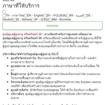
หลังผ่าตัด
ภาษาที่ให้บริการ
TH - ‏ภาษาไทย
EN - English
ZH - 中文(简体)
‏AR - ‏العربية‏
DE -
Deutsch
ID - Bahara
JP - 日本語
MM - Burmese
more
less
ศูนย์ดูแลผู้สูงอายุ ศรีนครินทร์ 38
: ทางเลือกสำหรับการดูแลอย่างมีคุณภาพ
ศูนย์ดูแลผู้สูงอายุ ศรีนครินทร์ 38
เปรียบเสมือนบ้านหลังที่สองสำหรับผู้สูงอายุ ที่นี่ให้
บริการดูแลทั้งแบบพักค้างและแบบไปเช้าเย็นกลับ โดยมีทีมผู้เชี่ยวชาญด้านการดูแล
ผู้สูงอายุคอยดูแลอย่างใกล้ชิด ครอบคลุมทั้งด้านร่างกาย จิตใจ และสังคม
บริการที่พบได้ทั่วไปในศูนย์ดูแลผู้สูงอายุ
มีดังนี้
ดูแลกิจวัตรประจำวัน
: ทีมงานจะช่วยเหลือผู้สูงอายุในการอาบน้ำ แต่งตัว
ทานอาหาร ขับถ่าย
ดูแลสุขภาพ
: พยาบาลจะคอยวัดความดัน ตรวจวัดระดับน้ำตาลในเลือด ให้
ยา
ฟื้นฟูร่างกาย
: ผู้เชี่ยวชาญด้านกายภาพบำบัดและกิจกรรมบำบัด จะออกแบบ
โปรแกรมฟื้นฟูร่างกายที่เหมาะสม
กิจกรรมนันทนาการ
: ศูนย์ดูแลผู้สูงอายุมีกิจกรรมต่างๆ เช่น ร้องเพลง เล่นเกม
เล่นกีฬา เพื่อเสริมสร้างความสุขและผ่อนคลาย
ดูแลด้านจิตใจ
: นักจิตวิทยาจะคอยพูดคุย ให้กำลังใจ ป้องกันภาวะซึมเศร้า
บริการอื่นๆ
: ศูนย์ดูแลผู้สูงอายุบางแห่งมีบริการรถรับส่ง บริการทำความ
สะอาด