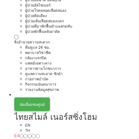
ผู้ป่วยอัลไซเมอร์
ผู้ป่วยโรคหลอดเลือดสมอง
ผู้ป่วยติดเตียง
ผู้ป่วยเส้นเลือดสมองแตก
ผู้ป่วยที่มาพักฟื้นทำแผลกดทับ
ผู้ป่วยพักฟื้นหลังผ่าตัด
สิ่งอำนวยความสะดวก
ทีมดูแล 24 ชม.
พยาบาลวิชาชีพ
กล้องวงจรปิด
แพทย์เฉพาะทาง
อาหารตามโภชนาการ
ดูแลความสะอาด ซักผ้า
กายภาพบำบัด
กิจกรรมนันทนาการ
รายงานข้อมูลสุขภาพ
นัดเยี่ยมชมศูนย์
ไทยสไมล์ เนอร์สซิ่งโฮม
EN
TH
0.0