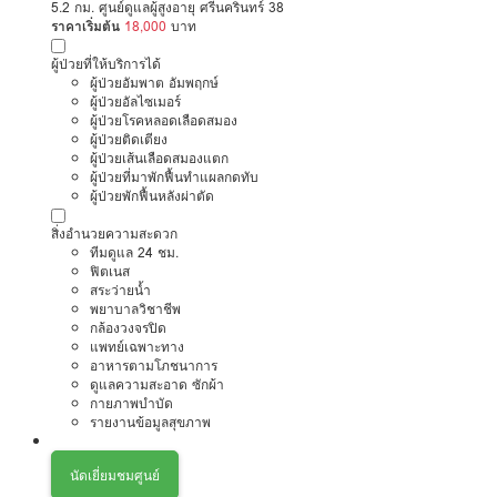
5.2 กม. ศูนย์ดูแลผู้สูงอายุ ศรีนครินทร์ 38
ราคาเริ่มต้น
18,000
บาท
ผู้ป่วยที่ให้บริการได้
ผู้ป่วยอัมพาต อัมพฤกษ์
ผู้ป่วยอัลไซเมอร์
ผู้ป่วยโรคหลอดเลือดสมอง
ผู้ป่วยติดเตียง
ผู้ป่วยเส้นเลือดสมองแตก
ผู้ป่วยที่มาพักฟื้นทำแผลกดทับ
ผู้ป่วยพักฟื้นหลังผ่าตัด
สิ่งอำนวยความสะดวก
ทีมดูแล 24 ชม.
ฟิตเนส
สระว่ายน้ำ
พยาบาลวิชาชีพ
กล้องวงจรปิด
แพทย์เฉพาะทาง
อาหารตามโภชนาการ
ดูแลความสะอาด ซักผ้า
กายภาพบำบัด
รายงานข้อมูลสุขภาพ
นัดเยี่ยมชมศูนย์