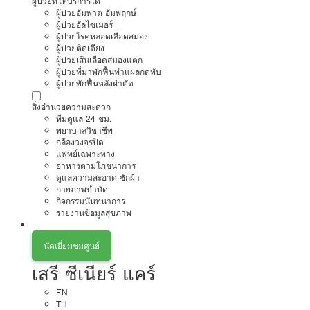
ผู้ป่วยที่ให้บริการได้
ผู้ป่วยอัมพาต อัมพฤกษ์
ผู้ป่วยอัลไซเมอร์
ผู้ป่วยโรคหลอดเลือดสมอง
ผู้ป่วยติดเตียง
ผู้ป่วยเส้นเลือดสมองแตก
ผู้ป่วยที่มาพักฟื้นทำแผลกดทับ
ผู้ป่วยพักฟื้นหลังผ่าตัด
สิ่งอำนวยความสะดวก
ทีมดูแล 24 ชม.
พยาบาลวิชาชีพ
กล้องวงจรปิด
แพทย์เฉพาะทาง
อาหารตามโภชนาการ
ดูแลความสะอาด ซักผ้า
กายภาพบำบัด
กิจกรรมนันทนาการ
รายงานข้อมูลสุขภาพ
นัดเยี่ยมชมศูนย์
เสรี ซีเนียร์ แคร์
EN
TH