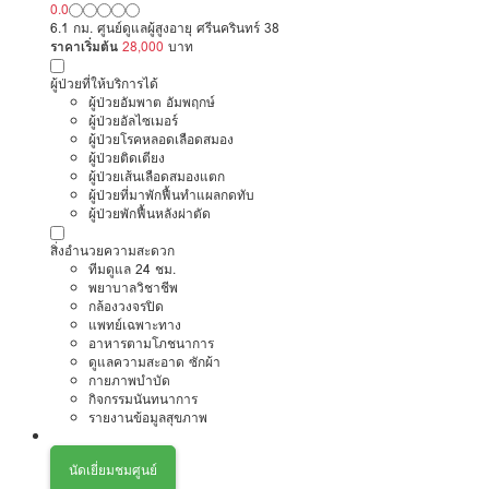
0.0
6.1 กม. ศูนย์ดูแลผู้สูงอายุ ศรีนครินทร์ 38
ราคาเริ่มต้น
28,000
บาท
ผู้ป่วยที่ให้บริการได้
ผู้ป่วยอัมพาต อัมพฤกษ์
ผู้ป่วยอัลไซเมอร์
ผู้ป่วยโรคหลอดเลือดสมอง
ผู้ป่วยติดเตียง
ผู้ป่วยเส้นเลือดสมองแตก
ผู้ป่วยที่มาพักฟื้นทำแผลกดทับ
ผู้ป่วยพักฟื้นหลังผ่าตัด
สิ่งอำนวยความสะดวก
ทีมดูแล 24 ชม.
พยาบาลวิชาชีพ
กล้องวงจรปิด
แพทย์เฉพาะทาง
อาหารตามโภชนาการ
ดูแลความสะอาด ซักผ้า
กายภาพบำบัด
กิจกรรมนันทนาการ
รายงานข้อมูลสุขภาพ
นัดเยี่ยมชมศูนย์