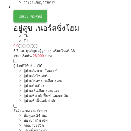
รายงานข้อมูลสุขภาพ
นัดเยี่ยมชมศูนย์
อยู่สุข เนอร์สซิ่งโฮม
EN
TH
0.0
5.7 กม. ศูนย์ดูแลผู้สูงอายุ ศรีนครินทร์ 38
ราคาเริ่มต้น
28,000
บาท
ผู้ป่วยที่ให้บริการได้
ผู้ป่วยอัมพาต อัมพฤกษ์
ผู้ป่วยอัลไซเมอร์
ผู้ป่วยโรคหลอดเลือดสมอง
ผู้ป่วยติดเตียง
ผู้ป่วยเส้นเลือดสมองแตก
ผู้ป่วยที่มาพักฟื้นทำแผลกดทับ
ผู้ป่วยพักฟื้นหลังผ่าตัด
สิ่งอำนวยความสะดวก
ทีมดูแล 24 ชม.
พยาบาลวิชาชีพ
กล้องวงจรปิด
แพทย์เฉพาะทาง