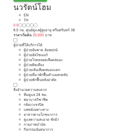
นวรัตน์โฮม
EN
TH
0.0
6.5 กม. ศูนย์ดูแลผู้สูงอายุ ศรีนครินทร์ 38
ราคาเริ่มต้น
20,000
บาท
ผู้ป่วยที่ให้บริการได้
ผู้ป่วยอัมพาต อัมพฤกษ์
ผู้ป่วยอัลไซเมอร์
ผู้ป่วยโรคหลอดเลือดสมอง
ผู้ป่วยติดเตียง
ผู้ป่วยเส้นเลือดสมองแตก
ผู้ป่วยที่มาพักฟื้นทำแผลกดทับ
ผู้ป่วยพักฟื้นหลังผ่าตัด
สิ่งอำนวยความสะดวก
ทีมดูแล 24 ชม.
พยาบาลวิชาชีพ
กล้องวงจรปิด
แพทย์เฉพาะทาง
อาหารตามโภชนาการ
ดูแลความสะอาด ซักผ้า
กายภาพบำบัด
กิจกรรมนันทนาการ