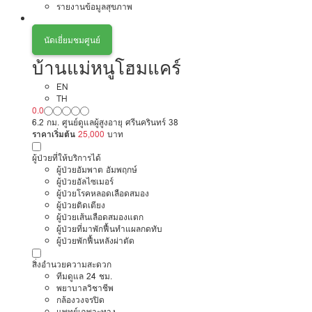
รายงานข้อมูลสุขภาพ
นัดเยี่ยมชมศูนย์
บ้านแม่หนูโฮมแคร์
EN
TH
0.0
6.2 กม. ศูนย์ดูแลผู้สูงอายุ ศรีนครินทร์ 38
ราคาเริ่มต้น
25,000
บาท
ผู้ป่วยที่ให้บริการได้
ผู้ป่วยอัมพาต อัมพฤกษ์
ผู้ป่วยอัลไซเมอร์
ผู้ป่วยโรคหลอดเลือดสมอง
ผู้ป่วยติดเตียง
ผู้ป่วยเส้นเลือดสมองแตก
ผู้ป่วยที่มาพักฟื้นทำแผลกดทับ
ผู้ป่วยพักฟื้นหลังผ่าตัด
สิ่งอำนวยความสะดวก
ทีมดูแล 24 ชม.
พยาบาลวิชาชีพ
กล้องวงจรปิด
แพทย์เฉพาะทาง