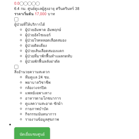
0.0
6.4 กม. ศูนย์ดูแลผู้สูงอายุ ศรีนครินทร์ 38
ราคาเริ่มต้น
17,000
บาท
ผู้ป่วยที่ให้บริการได้
ผู้ป่วยอัมพาต อัมพฤกษ์
ผู้ป่วยอัลไซเมอร์
ผู้ป่วยโรคหลอดเลือดสมอง
ผู้ป่วยติดเตียง
ผู้ป่วยเส้นเลือดสมองแตก
ผู้ป่วยที่มาพักฟื้นทำแผลกดทับ
ผู้ป่วยพักฟื้นหลังผ่าตัด
สิ่งอำนวยความสะดวก
ทีมดูแล 24 ชม.
พยาบาลวิชาชีพ
กล้องวงจรปิด
แพทย์เฉพาะทาง
อาหารตามโภชนาการ
ดูแลความสะอาด ซักผ้า
กายภาพบำบัด
กิจกรรมนันทนาการ
รายงานข้อมูลสุขภาพ
นัดเยี่ยมชมศูนย์