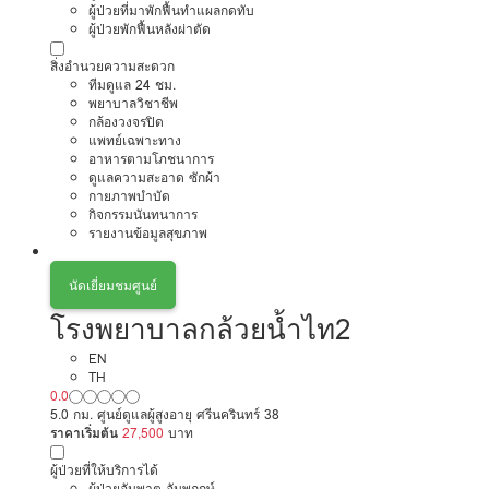
ผู้ป่วยที่มาพักฟื้นทำแผลกดทับ
ผู้ป่วยพักฟื้นหลังผ่าตัด
สิ่งอำนวยความสะดวก
ทีมดูแล 24 ชม.
พยาบาลวิชาชีพ
กล้องวงจรปิด
แพทย์เฉพาะทาง
อาหารตามโภชนาการ
ดูแลความสะอาด ซักผ้า
กายภาพบำบัด
กิจกรรมนันทนาการ
รายงานข้อมูลสุขภาพ
นัดเยี่ยมชมศูนย์
โรงพยาบาลกล้วยน้ำไท2
EN
TH
0.0
5.0 กม. ศูนย์ดูแลผู้สูงอายุ ศรีนครินทร์ 38
ราคาเริ่มต้น
27,500
บาท
ผู้ป่วยที่ให้บริการได้
ผู้ป่วยอัมพาต อัมพฤกษ์