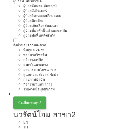
ผู้ป่วยที่ให้บริการได้
ผู้ป่วยอัมพาต อัมพฤกษ์
ผู้ป่วยอัลไซเมอร์
ผู้ป่วยโรคหลอดเลือดสมอง
ผู้ป่วยติดเตียง
ผู้ป่วยเส้นเลือดสมองแตก
ผู้ป่วยที่มาพักฟื้นทำแผลกดทับ
ผู้ป่วยพักฟื้นหลังผ่าตัด
สิ่งอำนวยความสะดวก
ทีมดูแล 24 ชม.
พยาบาลวิชาชีพ
กล้องวงจรปิด
แพทย์เฉพาะทาง
อาหารตามโภชนาการ
ดูแลความสะอาด ซักผ้า
กายภาพบำบัด
กิจกรรมนันทนาการ
รายงานข้อมูลสุขภาพ
นัดเยี่ยมชมศูนย์
นวรัตน์โฮม สาขา2
EN
TH