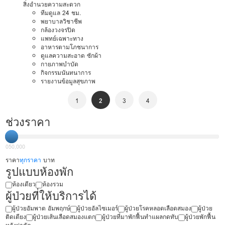
สิ่งอำนวยความสะดวก
ทีมดูแล 24 ชม.
พยาบาลวิชาชีพ
กล้องวงจรปิด
แพทย์เฉพาะทาง
อาหารตามโภชนาการ
ดูแลความสะอาด ซักผ้า
กายภาพบำบัด
กิจกรรมนันทนาการ
รายงานข้อมูลสุขภาพ
1
2
3
4
ช่วงราคา
0
50,000
ราคา
ทุกราคา
บาท
รูปแบบห้องพัก
ห้องเดียว
ห้องรวม
ผู้ป่วยที่ให้บริการได้
ผู้ป่วยอัมพาต อัมพฤกษ์
ผู้ป่วยอัลไซเมอร์
ผู้ป่วยโรคหลอดเลือดสมอง
ผู้ป่วย
ติดเตียง
ผู้ป่วยเส้นเลือดสมองแตก
ผู้ป่วยที่มาพักฟื้นทำแผลกดทับ
ผู้ป่วยพักฟื้น