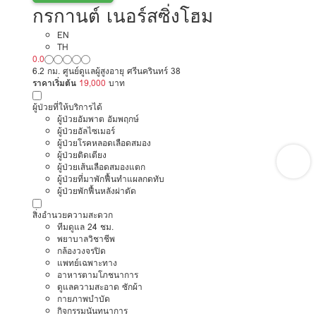
กรกานต์ เนอร์สซิ่งโฮม
EN
TH
0.0
6.2 กม. ศูนย์ดูแลผู้สูงอายุ ศรีนครินทร์ 38
ราคาเริ่มต้น
19,000
บาท
ผู้ป่วยที่ให้บริการได้
ผู้ป่วยอัมพาต อัมพฤกษ์
ผู้ป่วยอัลไซเมอร์
ผู้ป่วยโรคหลอดเลือดสมอง
ผู้ป่วยติดเตียง
ผู้ป่วยเส้นเลือดสมองแตก
ผู้ป่วยที่มาพักฟื้นทำแผลกดทับ
ผู้ป่วยพักฟื้นหลังผ่าตัด
สิ่งอำนวยความสะดวก
ทีมดูแล 24 ชม.
พยาบาลวิชาชีพ
กล้องวงจรปิด
แพทย์เฉพาะทาง
อาหารตามโภชนาการ
ดูแลความสะอาด ซักผ้า
กายภาพบำบัด
กิจกรรมนันทนาการ