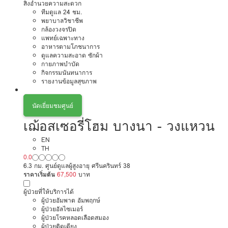
สิ่งอำนวยความสะดวก
ทีมดูแล 24 ชม.
พยาบาลวิชาชีพ
กล้องวงจรปิด
แพทย์เฉพาะทาง
อาหารตามโภชนาการ
ดูแลความสะอาด ซักผ้า
กายภาพบำบัด
กิจกรรมนันทนาการ
รายงานข้อมูลสุขภาพ
นัดเยี่ยมชมศูนย์
เฌ้อสเซอรี่โฮม บางนา - วงแหวน
EN
TH
0.0
6.3 กม. ศูนย์ดูแลผู้สูงอายุ ศรีนครินทร์ 38
ราคาเริ่มต้น
67,500
บาท
ผู้ป่วยที่ให้บริการได้
ผู้ป่วยอัมพาต อัมพฤกษ์
ผู้ป่วยอัลไซเมอร์
ผู้ป่วยโรคหลอดเลือดสมอง
ผู้ป่วยติดเตียง