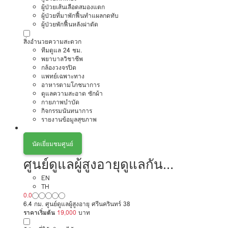
ผู้ป่วยเส้นเลือดสมองแตก
ผู้ป่วยที่มาพักฟื้นทำแผลกดทับ
ผู้ป่วยพักฟื้นหลังผ่าตัด
สิ่งอำนวยความสะดวก
ทีมดูแล 24 ชม.
พยาบาลวิชาชีพ
กล้องวงจรปิด
แพทย์เฉพาะทาง
อาหารตามโภชนาการ
ดูแลความสะอาด ซักผ้า
กายภาพบำบัด
กิจกรรมนันทนาการ
รายงานข้อมูลสุขภาพ
นัดเยี่ยมชมศูนย์
ศูนย์ดูแลผู้สูงอายุดูแลกัน
รามคำแหง
EN
TH
0.0
6.4 กม. ศูนย์ดูแลผู้สูงอายุ ศรีนครินทร์ 38
ราคาเริ่มต้น
19,000
บาท