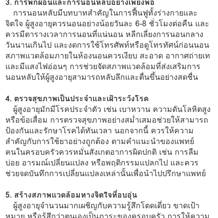
3. การพักผ่อนและการนอนหลับอย่างเพียงพอ
การนอนหลับมีบทบาทสำคัญในการฟื้นฟูทั้งร่างกายและ
จิตใจ ผู้สูงอายุควรนอนอย่างน้อยวันละ 6-8 ชั่วโมงต่อคืน และ
ควรมีตารางเวลาการนอนที่แน่นอน หลีกเลี่ยงการนอนกลาง
วันนานเกินไป และงดการใช้โทรศัพท์หรือดูโทรทัศน์ก่อนนอน
สภาพแวดล้อมภายในห้องนอนควรเงียบ สะอาด อากาศถ่ายเท
และมีแสงไฟอ่อนๆ การช่วยจัดสภาพแวดล้อมที่ส่งเสริมการ
นอนหลับให้ผู้สูงอายุสามารถหลับลึกและตื่นขึ้นอย่างสดชื่น
4. ตรวจสุขภาพเป็นประจำและเฝ้าระวังโรค
ผู้สูงอายุมักมีโรคประจำตัว เช่น เบาหวาน ความดันโลหิตสูง
หรือข้อเสื่อม การตรวจสุขภาพอย่างสม่ำเสมอช่วยให้สามารถ
ป้องกันและรักษาโรคได้ทันเวลา นอกจากนี้ ควรให้ความ
สำคัญกับการใช้ยาอย่างถูกต้อง ตามคำแนะนำของแพทย์
คนในครอบครัวควรหมั่นสังเกตอาการผิดปกติ เช่น การลืม
บ่อย อารมณ์เปลี่ยนแปลง หรือพฤติกรรมแปลกไป และควร
ช่วยจดบันทึกการเปลี่ยนแปลงเหล่านั้นเพื่อนำไปปรึกษาแพทย์
5. สร้างสภาพแวดล้อมทางจิตใจที่อบอุ่น
ผู้สูงอายุจำนวนมากเผชิญกับความรู้สึกโดดเดี่ยว ขาดเป้า
หมาย หรือรู้สึกว่าตนเองเป็นภาระของครอบครัว การให้ความ