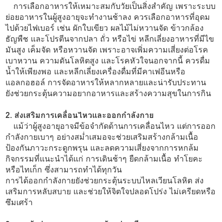
การเลือกอาหารให้เหมาะสมกับวัยเป็นสิ่งสำคัญ เพราะระบบ
ย่อยอาหารในผู้สูงอายุจะทำงานช้าลง ควรเลือกอาหารที่อุดม
ไปด้วยไฟเบอร์ เช่น ผักใบเขียว ผลไม้ไม่หวานจัด ข้าวกล้อง
ธัญพืช และโปรตีนจากปลา ถั่ว หรือไข่ หลีกเลี่ยงอาหารที่มีไข
มันสูง เค็มจัด หรือหวานจัด เพราะอาจเพิ่มความเสี่ยงต่อโรค
เบาหวาน ความดันโลหิตสูง และโรคหัวใจนอกจากนี้ ควรดื่ม
น้ำให้เพียงพอ และหลีกเลี่ยงเครื่องดื่มที่มีคาเฟอีนหรือ
แอลกอฮอล์ การจัดอาหารให้หลากหลายและน่ารับประทาน
ยังช่วยกระตุ้นความอยากอาหารและสร้างความสุขในการกิน
2. ส่งเสริมการเคลื่อนไหวและออกกำลังกาย
แม้ว่าผู้สูงอายุอาจมีข้อจำกัดด้านการเคลื่อนไหว แต่การออก
กำลังกายเบาๆ อย่างสม่ำเสมอจะช่วยเสริมสร้างกล้ามเนื้อ
ป้องกันภาวะกระดูกพรุน และลดความเสี่ยงจากการหกล้ม
กิจกรรมที่แนะนำได้แก่ การเดินช้าๆ ยืดกล้ามเนื้อ ทำโยคะ
หรือไทเก็ก ซึ่งสามารถทำได้ทุกวัน
การได้ออกกำลังกายยังช่วยกระตุ้นระบบไหลเวียนโลหิต ส่ง
เสริมการหลับสบาย และช่วยให้จิตใจปลอดโปร่ง ไม่เครียดหรือ
ซึมเศร้า